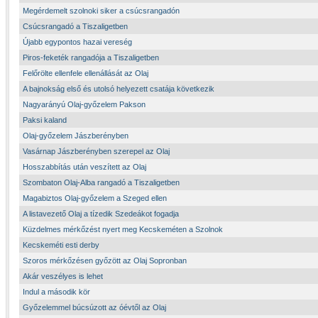
Megérdemelt szolnoki siker a csúcsrangadón
Csúcsrangadó a Tiszaligetben
Újabb egypontos hazai vereség
Piros-feketék rangadója a Tiszaligetben
Felőrölte ellenfele ellenállását az Olaj
A bajnokság első és utolsó helyezett csatája következik
Nagyarányú Olaj-győzelem Pakson
Paksi kaland
Olaj-győzelem Jászberényben
Vasárnap Jászberényben szerepel az Olaj
Hosszabbítás után veszített az Olaj
Szombaton Olaj-Alba rangadó a Tiszaligetben
Magabiztos Olaj-győzelem a Szeged ellen
A listavezető Olaj a tízedik Szedeákot fogadja
Küzdelmes mérkőzést nyert meg Kecskeméten a Szolnok
Kecskeméti esti derby
Szoros mérkőzésen győzött az Olaj Sopronban
Akár veszélyes is lehet
Indul a második kör
Győzelemmel búcsúzott az óévtől az Olaj