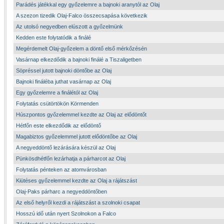
Parádés játékkal egy győzelemre a bajnoki aranytól az Olaj
A szezon tizedik Olaj-Falco összecsapása következik
Az utolsó negyedben elúszott a győzelmünk
Kedden este folytatódik a finálé
Megérdemelt Olaj-győzelem a döntő első mérkőzésén
Vasárnap elkezdődik a bajnoki finálé a Tiszaligetben
Söpréssel jutott bajnoki döntőbe az Olaj
Bajnoki fináléba juthat vasárnap az Olaj
Egy győzelemre a finálétól az Olaj
Folytatás csütörtökön Körmenden
Húszpontos győzelemmel kezdte az Olaj az elődöntőt
Hétfőn este elkezdődik az elődöntő
Magabiztos győzelemmel jutott elődöntőbe az Olaj
A negyeddöntő lezárására készül az Olaj
Pünkösdhétfőn lezárhatja a párharcot az Olaj
Folytatás pénteken az atomvárosban
Kiütéses győzelemmel kezdte az Olaj a rájátszást
Olaj-Paks párharc a negyeddöntőben
Az első helyről kezdi a rájátszást a szolnoki csapat
Hosszú idő után nyert Szolnokon a Falco