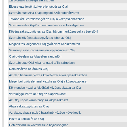
Záróforduló a középszakaszban
Elvesztette felsőházi veretlenségét az Olaj
Szerdán este Alba-Olaj rangadó Székesfehérvárott
Tovább őrzi veretlenségét az Olaj a középszakaszban
Szerdán este Olaj-Körmend mérkőzés a Tiszaligetben
Középszakaszgyőztes az Olaj, három mérkőzéssel a vége előtt!
Szerdán középszakaszgyőztes lehet az Olaj
Magabiztos idegenbeli Olaj-győzelem Kecskeméten
Vasárnap este Kecskeméten lép pályára az Olaj
Olaj-győzelem az Alba elleni rangadón
Szerdán este Olaj-Alba rangadó a Tiszaligetben
Nem hibázott az éllovas Olaj
Az első hazai mérkőzés következik a középszakaszban
Idegenbeli győzelemmel kezdte az Olaj a középszakaszt
Körmenden kezdi a felsőházi középszakaszt az Olaj
Vereséggel zárta az Olaj az alapszakaszt
Az Olaj Kaposváron zárja az alapszakaszt
Alapszakaszgyőztes az Olaj!
Az alapszakasz utolsó hazai mérkőzése következik
Hozta a kötelezőt az Olaj
Hétközi forduló következik a bajnokságban