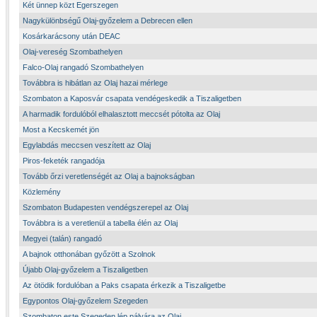
Két ünnep közt Egerszegen
Nagykülönbségű Olaj-győzelem a Debrecen ellen
Kosárkarácsony után DEAC
Olaj-vereség Szombathelyen
Falco-Olaj rangadó Szombathelyen
Továbbra is hibátlan az Olaj hazai mérlege
Szombaton a Kaposvár csapata vendégeskedik a Tiszaligetben
A harmadik fordulóból elhalasztott meccsét pótolta az Olaj
Most a Kecskemét jön
Egylabdás meccsen veszített az Olaj
Piros-feketék rangadója
Tovább őrzi veretlenségét az Olaj a bajnokságban
Közlemény
Szombaton Budapesten vendégszerepel az Olaj
Továbbra is a veretlenül a tabella élén az Olaj
Megyei (talán) rangadó
A bajnok otthonában győzött a Szolnok
Újabb Olaj-győzelem a Tiszaligetben
Az ötödik fordulóban a Paks csapata érkezik a Tiszaligetbe
Egypontos Olaj-győzelem Szegeden
Szombaton este Szegeden lép pályára az Olaj