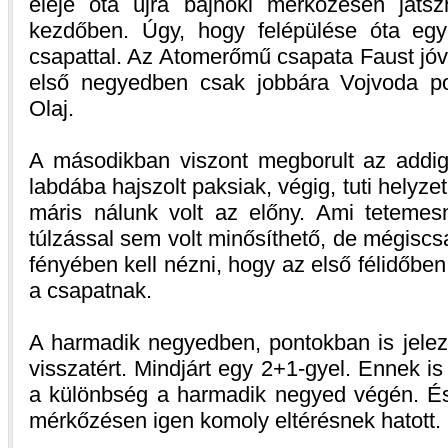
eleje óta újra bajnoki mérkőzésen játszh
kezdőben. Úgy, hogy felépülése óta egy
csapattal. Az Atomerőmű csapata Faust jóv
első negyedben csak jobbára Vojvoda po
Olaj.
A másodikban viszont megborult az addig l
labdába hajszolt paksiak, végig, tuti helyze
máris nálunk volt az előny. Ami teteme
túlzással sem volt minősíthető, de mégiscs
fényében kell nézni, hogy az első félidőbe
a csapatnak.
A harmadik negyedben, pontokban is jelezt
visszatért. Mindjárt egy 2+1-gyel. Ennek is
a különbség a harmadik negyed végén. És
mérkőzésen igen komoly eltérésnek hatott.