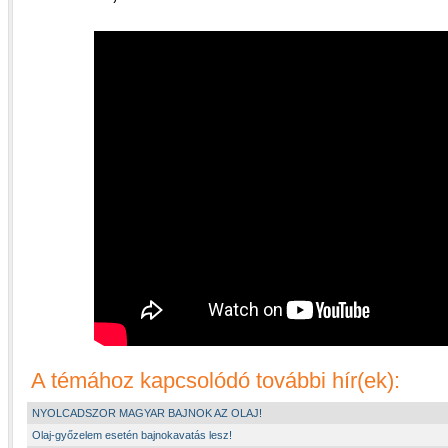
A témához kapcsolódó további hír(ek):
NYOLCADSZOR MAGYAR BAJNOK AZ OLAJ!
Olaj-győzelem esetén bajnokavatás lesz!