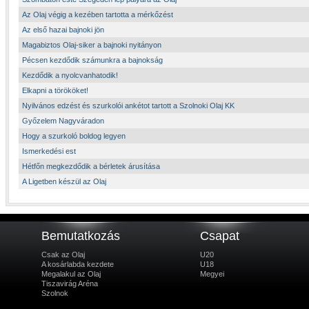
Az Olaj végig a kezében tartotta a mérkőzést
Az első hazai bajnoki jön
Magabiztos Olaj-siker a bajnoki nyitányon
Pécsen kezdődik számunkra a bajnokság
Kezdődik a nyolcvanhatodik!
Elkapni a törököket!
Nyilvános edzést és szurkolói ankétot tartott a Szolnoki Olaj KK
Győzelem Nagyváradon
Hogy a szurkoló boldog legyen
Ismerkedési est
Hétfőn megkezdődik a bérletek árusítása
A Ligetben készül az Olaj
Bemutatkozás
Csapat
Csak az Olaj
U20
A kosárlabda kezdete
U18
Megalakul az Olaj
Megyei
Tiszavirág Aréna
Szolnok