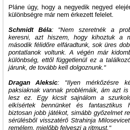
Pláne úgy, hogy a negyedik negyed elején
különbségre már nem érkezett felelet.
Schmidt Béla
:
Nem szeretnék a probl
keresni, azt hiszem, hogy kihoztuk a
második félidőre elfáradtunk, sok üres dobá
pontatlanok voltunk. A végén már kidomb
különbség, ettől függetlenül ez a találkozó
járunk, de tovább kell dolgoznunk.
Dragan Aleksic
:
Ilyen mérkőzésre ké
paksiaknak vannak problémáik, ám azt is
lesz ez. Egy kicsit sajnálom a szurkol
elkísértek bennünket és fantasztikus h
biztosan jobb játékot, simább győzelmet r
sérülésből visszatérő Strahinja Milosevicet
remélem, mielőbb felveszi a ritmust.