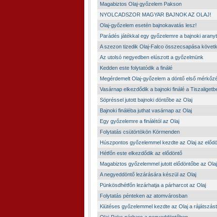
Magabiztos Olaj-győzelem Pakson
NYOLCADSZOR MAGYAR BAJNOK AZ OLAJ!
Olaj-győzelem esetén bajnokavatás lesz!
Parádés játékkal egy győzelemre a bajnoki aranyt
A szezon tizedik Olaj-Falco összecsapása követ
Az utolsó negyedben elúszott a győzelmünk
Kedden este folytatódik a finálé
Megérdemelt Olaj-győzelem a döntő első mérkőz
Vasárnap elkezdődik a bajnoki finálé a Tiszaligetb
Söpréssel jutott bajnoki döntőbe az Olaj
Bajnoki fináléba juthat vasárnap az Olaj
Egy győzelemre a finálétól az Olaj
Folytatás csütörtökön Körmenden
Húszpontos győzelemmel kezdte az Olaj az elődö
Hétfőn este elkezdődik az elődöntő
Magabiztos győzelemmel jutott elődöntőbe az Olaj
A negyeddöntő lezárására készül az Olaj
Pünkösdhétfőn lezárhatja a párharcot az Olaj
Folytatás pénteken az atomvárosban
Kiütéses győzelemmel kezdte az Olaj a rájátszást