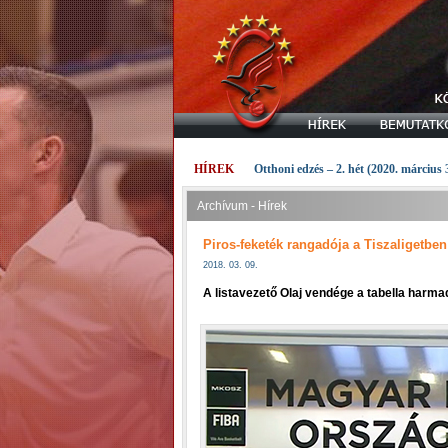
HÍREK
Otthoni edzés – 2. hét (2020. március 
Archívum - Hírek
Piros-feketék rangadója a Tiszaligetben
2018. 03. 09.
A listavezető Olaj vendége a tabella harma