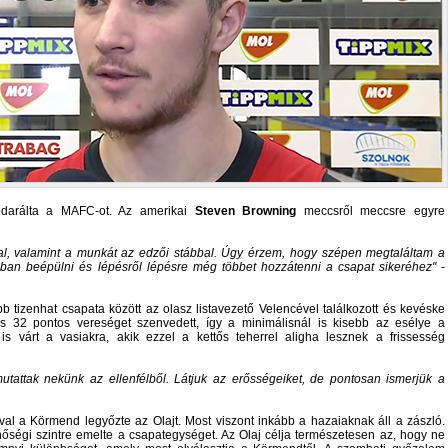
edarálta a MAFC-ot. Az amerikai
Steven Browning
meccsről meccsre egyre
al, valamint a munkát az edzői stábbal. Úgy érzem, hogy szépen megtaláltam a
ban beépülni és lépésről lépésre még többet hozzátenni a csapat sikeréhez
-
tizenhat csapata között az olasz listavezető Velencével találkozott és kevéske
is 32 pontos vereséget szenvedett, így a minimálisnál is kisebb az esélye a
s várt a vasiakra, akik ezzel a kettős teherrel aligha lesznek a frissesség
ttak nekünk az ellenfélből. Látjuk az erősségeiket, de pontosan ismerjük a
ával a Körmend legyőzte az Olajt. Most viszont inkább a hazaiaknak áll a zászló.
égi szintre emelte a csapategységet. Az Olaj célja természetesen az, hogy ne