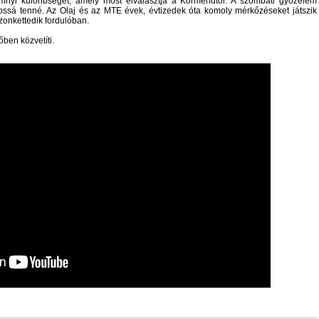
nyi különbséget, amely most elválasztja a Körmendtől. A szombati győzelem
ossá tenné. Az Olaj és az MTE évek, évtizedek óta komoly mérkőzéseket játszik
zonkettedik fordulóban.
ben közvetíti.