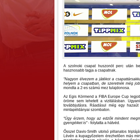
A szolnoki csapat huszonöt perc után b
hasznosabb tagja a csapatnak.
Nagyon élvezem a játékot a csapattársakk
helyem a csapatban, de szeretnék még job
mondta a 2-es számú mez tulajdonosa.
Az Egis Körmend a FIBA Europe Cup legjobb 
öröme sem lehetett a vizitálásban. Ugyan
továbbjutásra. Ráadásul még egy hazaút i
mintapéldányai szombaton.
Úgy érzem, hogy az edzők mindent megmuta
gyengéiket is
- folytatta a hátvéd.
Ősszel Davis-Smith utolsó pillanatos tripláj
Lévén a kupagyőzelem érezhetően más minős