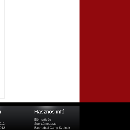
m
Hasznos infó
Elérhetőség
012-
Sporttámogatás
012-
Basketball Camp Szolnok