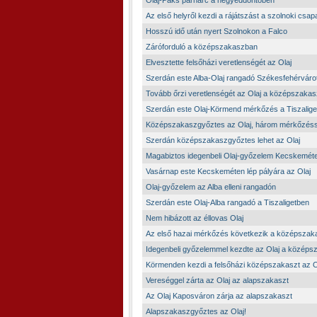
Olaj-Paks párharc a negyeddöntőben
Az első helyről kezdi a rájátszást a szolnoki csap
Hosszú idő után nyert Szolnokon a Falco
Záróforduló a középszakaszban
Elvesztette felsőházi veretlenségét az Olaj
Szerdán este Alba-Olaj rangadó Székesfehérvárot
Tovább őrzi veretlenségét az Olaj a középszaka
Szerdán este Olaj-Körmend mérkőzés a Tiszalige
Középszakaszgyőztes az Olaj, három mérkőzéssel
Szerdán középszakaszgyőztes lehet az Olaj
Magabiztos idegenbeli Olaj-győzelem Kecskemét
Vasárnap este Kecskeméten lép pályára az Olaj
Olaj-győzelem az Alba elleni rangadón
Szerdán este Olaj-Alba rangadó a Tiszaligetben
Nem hibázott az éllovas Olaj
Az első hazai mérkőzés következik a középsza
Idegenbeli győzelemmel kezdte az Olaj a középs
Körmenden kezdi a felsőházi középszakaszt az O
Vereséggel zárta az Olaj az alapszakaszt
Az Olaj Kaposváron zárja az alapszakaszt
Alapszakaszgyőztes az Olaj!