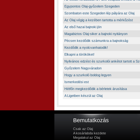
Egypontos Olaj-győzelem Szegeden
Szombaton este Szegeden lép pályára az Olaj
Az Olaj végig a kezében tartotta a mérkőzést
Az első hazai bajnoki jön
Magabiztos Olaj-siker a bajnoki nyitányon
Pécsen kezdődik számunkra a bajnokság
Kezdődik a nyolcvanhatodik!
Elkapni a törököket!
Nyilvános edzést és szurkolói ankétot tartott a Sz
Győzelem Nagyváradon
Hogy a szurkoló boldog legyen
Ismerkedési est
Hétfőn megkezdődik a bérletek árusítása
A Ligetben készül az Olaj
Bemutatkozás
Csak az Olaj
A kosárlabda kezdete
Megalakul az Olaj