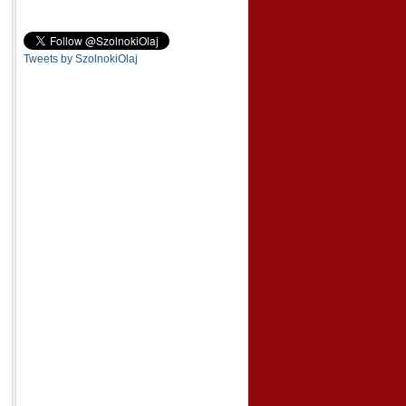
Tweets by SzolnokiOlaj