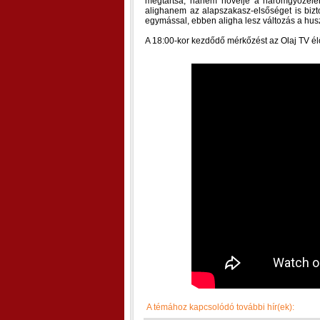
megtartsa, hanem növelje a háromgyőzelem
alighanem az alapszakasz-elsőséget is bizt
egymással, ebben aligha lesz változás a hus
A 18:00-kor kezdődő mérkőzést az Olaj TV élő
A témához kapcsolódó további hír(ek):