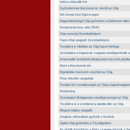
Indul a második kör
Győzelemmel búcsúzott az óévtől az Olaj
Két ünnep közt Egerszegen
Nagykülönbségű Olaj-győzelem a Debrecen ellen
Kosárkarácsony után DEAC
Olaj-vereség Szombathelyen
Falco-Olaj rangadó Szombathelyen
Továbbra is hibátlan az Olaj hazai mérlege
Szombaton a Kaposvár csapata vendégeskedik a 
A harmadik fordulóból elhalasztott meccsét pótolta
Most a Kecskemét jön
Egylabdás meccsen veszített az Olaj
Piros-feketék rangadója
Tovább őrzi veretlenségét az Olaj a bajnokságba
Közlemény
Szombaton Budapesten vendégszerepel az Olaj
Továbbra is a veretlenül a tabella élén az Olaj
Megyei (talán) rangadó
A bajnok otthonában győzött a Szolnok
Újabb Olaj-győzelem a Tiszaligetben
Az ötödik fordulóban a Paks csapata érkezik a Ti