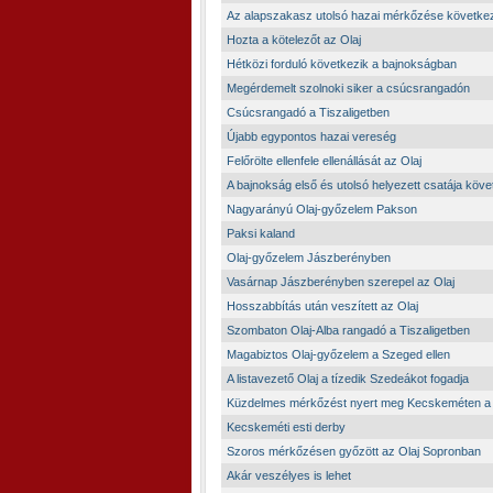
Az alapszakasz utolsó hazai mérkőzése követke
Hozta a kötelezőt az Olaj
Hétközi forduló következik a bajnokságban
Megérdemelt szolnoki siker a csúcsrangadón
Csúcsrangadó a Tiszaligetben
Újabb egypontos hazai vereség
Felőrölte ellenfele ellenállását az Olaj
A bajnokság első és utolsó helyezett csatája köve
Nagyarányú Olaj-győzelem Pakson
Paksi kaland
Olaj-győzelem Jászberényben
Vasárnap Jászberényben szerepel az Olaj
Hosszabbítás után veszített az Olaj
Szombaton Olaj-Alba rangadó a Tiszaligetben
Magabiztos Olaj-győzelem a Szeged ellen
A listavezető Olaj a tízedik Szedeákot fogadja
Küzdelmes mérkőzést nyert meg Kecskeméten a
Kecskeméti esti derby
Szoros mérkőzésen győzött az Olaj Sopronban
Akár veszélyes is lehet