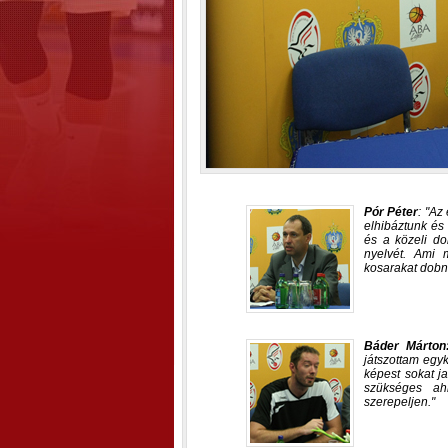
Pór Péter
:
Az 
elhibáztunk és 
és a közeli do
nyelvét. Ami 
kosarakat dobn
Báder Márto
játszottam egy
képest sokat ja
szükséges ah
szerepeljen.