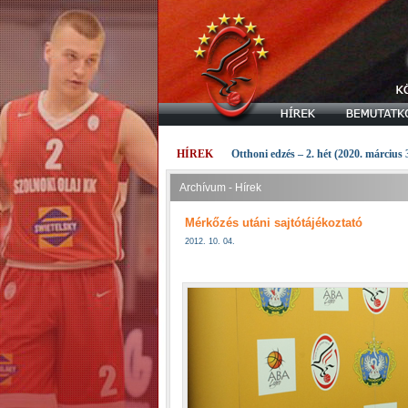
HÍREK
Otthoni edzés – 2. hét (2020. március 
Archívum - Hírek
Mérkőzés utáni sajtótájékoztató
2012. 10. 04.