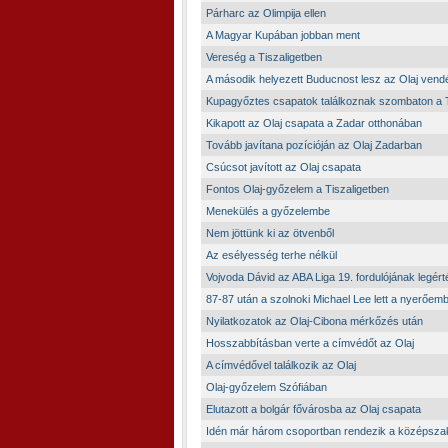
Párharc az Olimpija ellen
A Magyar Kupában jobban ment
Vereség a Tiszaligetben
A második helyezett Buducnost lesz az Olaj vend
Kupagyőztes csapatok találkoznak szombaton a T
Kikapott az Olaj csapata a Zadar otthonában
Tovább javítana pozícióján az Olaj Zadarban
Csúcsot javított az Olaj csapata
Fontos Olaj-győzelem a Tiszaligetben
Menekülés a győzelembe
Nem jöttünk ki az ötvenből
Az esélyesség terhe nélkül
Vojvoda Dávid az ABA Liga 19. fordulójának legér
87-87 után a szolnoki Michael Lee lett a nyerőem
Nyilatkozatok az Olaj-Cibona mérkőzés után
Hosszabbításban verte a címvédőt az Olaj
A címvédővel találkozik az Olaj
Olaj-győzelem Szófiában
Elutazott a bolgár fővárosba az Olaj csapata
Idén már három csoportban rendezik a középsza