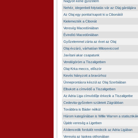
Nagyon kéne győzelem
Nehéz, idegenbeli folytatás vár az Olaj gárdájára
Az Olaj egy ponttal kapott ki a Cibonától
Kielemezték a Cibonát
Vereség Macedóniában
Évindító Macedóniában
Győzelemmel zárta az évet az Olaj
Olaj évzáró, várhatóan Miloseviccsel
Javítani akar csapatunk
Vendégöröm a Tiszaligetben
Olaj-Krka meccs, először
Kevés hiányzott a bravúrhoz
Ünneprontásra készül az Olaj Szerbiában
Elbukott a címvédő a Tiszaligetben
Az Adria Liga címvédője érkezik a Tiszaligetbe
Cedevita-győzelem született Zágrábban
Továbbra is Báder nélkül
Három kategóriában is Willie Warren a statisztikák
Újabb vereség a Ligetben
A kilencedik fordulót rendezik az Adria Ligában
Vereség az Igokea otthonában