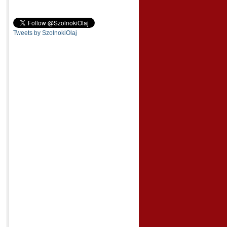
Tweets by SzolnokiOlaj