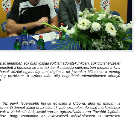
első félidőben sok hiányosság volt támadójátékunkban, sok triplahelyzetet
emellett a büntetők se mentek be. A második játékrészben meglett a kinti
bások közötti egyensúly, ami rögtön a mi javunkra billentette a mérleg
még pozitívum, a szünet után alig engedtünk ellenfelünknek könnyű
i.
n:
Az egyik legerősebb horvát együttes a Cibona, ahol én magam is
koron. Örömmel töltött el az ellenük való szereplés. Az első mérkőzéshez
vult a védekezésünk, kiváltképp az agresszivitás terén. További fejlődés
hoz, hogy csapatunk az elkövetkező mérkőzéseken is sikeresen