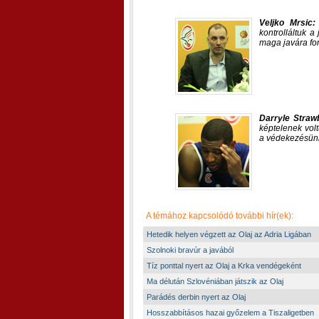
Veljko Mrsic
kontrolláltuk a
maga javára for
Darryle Straw
képtelenek volt
a védekezésünk
A témához kapcsolódó további hír(ek):
Hetedik helyen végzett az Olaj az Adria Ligában
Szolnoki bravúr a javából
Tíz ponttal nyert az Olaj a Krka vendégeként
Ma délután Szlovéniában játszik az Olaj
Parádés derbin nyert az Olaj
Hosszabbításos hazai győzelem a Tiszaligetben