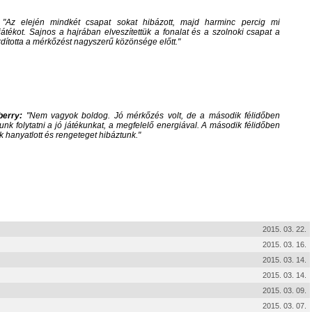
:
Az elején mindkét csapat sokat hibázott, majd harminc percig mi
 játékot. Sajnos a hajrában elveszítettük a fonalat és a szolnoki csapat a
dította a mérkőzést nagyszerű közönsége előtt.
berry:
Nem vagyok boldog. Jó mérkőzés volt, de a második félidőben
unk folytatni a jó játékunkat, a megfelelő energiával. A második félidőben
 hanyatlott és rengeteget hibáztunk.
2015. 03. 22.
2015. 03. 16.
2015. 03. 14.
2015. 03. 14.
2015. 03. 09.
2015. 03. 07.