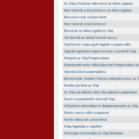
Az Olaj a Partizan ellen kezd az Adria Ligában
Nem sikerült a búcsúmeccs az Adria Ligában
Búcsúzni csak szépen lehet
Nem sikerült a búcsúmeccs
Búcsúzik az Adria Ligától az Olaj
Jól sikerült az elmúlt heti két meccs
Olaj-bravúr a liga egyik legjobb csapata ellen
Zágrábi együttest fogad ma este a Szolnoki Olaj
Kikapott az Olaj Podgoricában
Különösebb teher nélkül játszhat Podgoricában az
Vojvoda Dávid jutalomjátéka
Ma bosnyák, kedden francia vetélytársa lesz az 
Kedden javíthat az Olaj
Az Olaj ma délután ötkor lép pályára Ljubjanában
Nyert a kupadöntőre készülő Olaj
A Radnicki otthonában is diadalmaskodott az Olaj
Nehéz meccs előtt csapatunk
Kevés hiányzott a bravúrhoz
A liga legjobbja a Ligetben
Vereséget szenvedett az Olaj Sirokiban