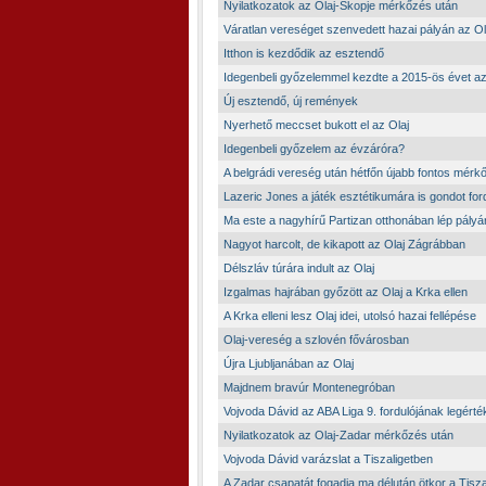
Nyilatkozatok az Olaj-Skopje mérkőzés után
Váratlan vereséget szenvedett hazai pályán az Ol
Itthon is kezdődik az esztendő
Idegenbeli győzelemmel kezdte a 2015-ös évet az
Új esztendő, új remények
Nyerhető meccset bukott el az Olaj
Idegenbeli győzelem az évzáróra?
A belgrádi vereség után hétfőn újabb fontos mérk
Lazeric Jones a játék esztétikumára is gondot ford
Ma este a nagyhírű Partizan otthonában lép pályá
Nagyot harcolt, de kikapott az Olaj Zágrábban
Délszláv túrára indult az Olaj
Izgalmas hajrában győzött az Olaj a Krka ellen
A Krka elleni lesz Olaj idei, utolsó hazai fellépése
Olaj-vereség a szlovén fővárosban
Újra Ljubljanában az Olaj
Majdnem bravúr Montenegróban
Vojvoda Dávid az ABA Liga 9. fordulójának legért
Nyilatkozatok az Olaj-Zadar mérkőzés után
Vojvoda Dávid varázslat a Tiszaligetben
A Zadar csapatát fogadja ma délután ötkor a Tisza