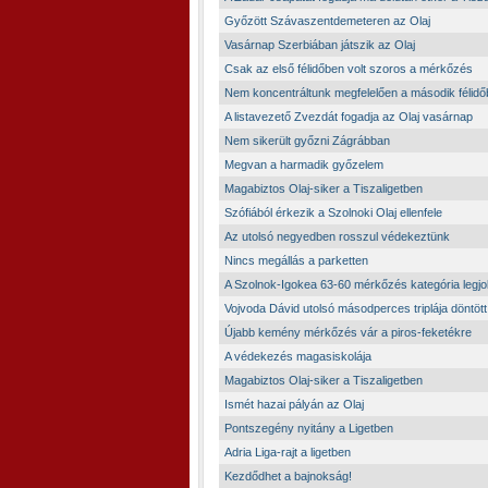
Győzött Szávaszentdemeteren az Olaj
Vasárnap Szerbiában játszik az Olaj
Csak az első félidőben volt szoros a mérkőzés
Nem koncentráltunk megfelelően a második félid
A listavezető Zvezdát fogadja az Olaj vasárnap
Nem sikerült győzni Zágrábban
Megvan a harmadik győzelem
Magabiztos Olaj-siker a Tiszaligetben
Szófiából érkezik a Szolnoki Olaj ellenfele
Az utolsó negyedben rosszul védekeztünk
Nincs megállás a parketten
A Szolnok-Igokea 63-60 mérkőzés kategória legjo
Vojvoda Dávid utolsó másodperces triplája döntött
Újabb kemény mérkőzés vár a piros-feketékre
A védekezés magasiskolája
Magabiztos Olaj-siker a Tiszaligetben
Ismét hazai pályán az Olaj
Pontszegény nyitány a Ligetben
Adria Liga-rajt a ligetben
Kezdődhet a bajnokság!