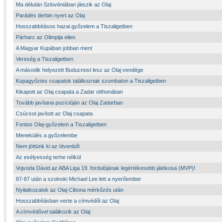
Ma délután Szlovéniában játszik az Olaj
Parádés derbin nyert az Olaj
Hosszabbításos hazai győzelem a Tiszaligetben
Párharc az Olimpija ellen
A Magyar Kupában jobban ment
Vereség a Tiszaligetben
A második helyezett Buducnost lesz az Olaj vendége
Kupagyőztes csapatok találkoznak szombaton a Tiszaligetben
Kikapott az Olaj csapata a Zadar otthonában
Tovább javítana pozícióján az Olaj Zadarban
Csúcsot javított az Olaj csapata
Fontos Olaj-győzelem a Tiszaligetben
Menekülés a győzelembe
Nem jöttünk ki az ötvenből
Az esélyesség terhe nélkül
Vojvoda Dávid az ABA Liga 19. fordulójának legértékesebb játékosa (MVP)!
87-87 után a szolnoki Michael Lee lett a nyerőember
Nyilatkozatok az Olaj-Cibona mérkőzés után
Hosszabbításban verte a címvédőt az Olaj
A címvédővel találkozik az Olaj