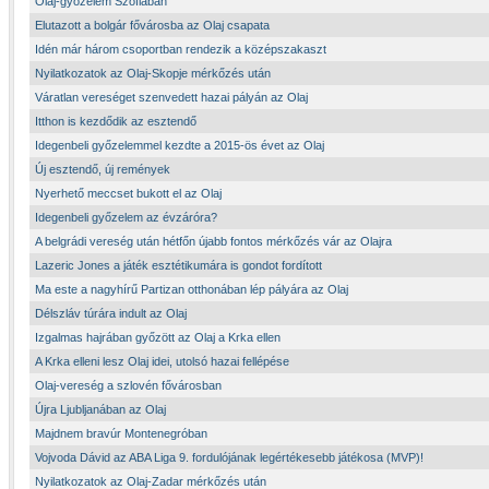
Olaj-győzelem Szófiában
Elutazott a bolgár fővárosba az Olaj csapata
Idén már három csoportban rendezik a középszakaszt
Nyilatkozatok az Olaj-Skopje mérkőzés után
Váratlan vereséget szenvedett hazai pályán az Olaj
Itthon is kezdődik az esztendő
Idegenbeli győzelemmel kezdte a 2015-ös évet az Olaj
Új esztendő, új remények
Nyerhető meccset bukott el az Olaj
Idegenbeli győzelem az évzáróra?
A belgrádi vereség után hétfőn újabb fontos mérkőzés vár az Olajra
Lazeric Jones a játék esztétikumára is gondot fordított
Ma este a nagyhírű Partizan otthonában lép pályára az Olaj
Délszláv túrára indult az Olaj
Izgalmas hajrában győzött az Olaj a Krka ellen
A Krka elleni lesz Olaj idei, utolsó hazai fellépése
Olaj-vereség a szlovén fővárosban
Újra Ljubljanában az Olaj
Majdnem bravúr Montenegróban
Vojvoda Dávid az ABA Liga 9. fordulójának legértékesebb játékosa (MVP)!
Nyilatkozatok az Olaj-Zadar mérkőzés után