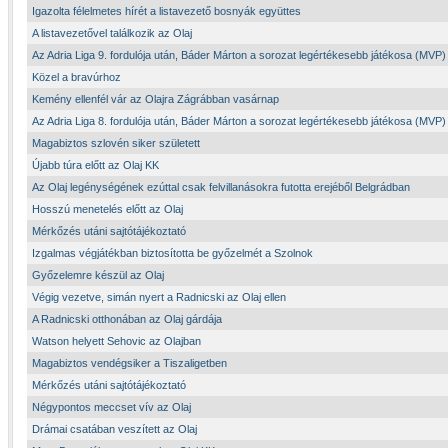
Igazolta félelmetes hírét a listavezető bosnyák együttes
A listavezetővel találkozik az Olaj
Az Adria Liga 9. fordulója után, Báder Márton a sorozat legértékesebb játékosa (MVP)
Közel a bravúrhoz
Kemény ellenfél vár az Olajra Zágrábban vasárnap
Az Adria Liga 8. fordulója után, Báder Márton a sorozat legértékesebb játékosa (MVP)
Magabiztos szlovén siker született
Újabb túra előtt az Olaj KK
Az Olaj legénységének ezúttal csak felvillanásokra futotta erejéből Belgrádban
Hosszú menetelés előtt az Olaj
Mérkőzés utáni sajtótájékoztató
Izgalmas végjátékban biztosította be győzelmét a Szolnok
Győzelemre készül az Olaj
Végig vezetve, simán nyert a Radnicski az Olaj ellen
A Radnicski otthonában az Olaj gárdája
Watson helyett Sehovic az Olajban
Magabiztos vendégsiker a Tiszaligetben
Mérkőzés utáni sajtótájékoztató
Négypontos meccset vív az Olaj
Drámai csatában veszített az Olaj