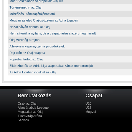
Most Boszniában szerepel az Olaj KK
Történelmet írt az Olaj
Mérkőzés utáni sajtótájékoztató
Megvan az első Olaj-győzelem az Adria Ligában
Hazai pályán debütál az Olaj
Nem sikerült a nyitány, de a csapat tartása azért megmaradt
Olaj-vereség a rajton
A televízió képernyőjén a piros-feketék
Rajt előtt az Olaj csapata
Főpróbát tartott az Olaj
Elkészítették az Adria Liga alapszakaszának menetrendjét
Az Adria Ligában indulhat az Olaj
Bemutatkozás
Csapat
Csak az Olaj
U20
A kosárlabda kezdete
U18
Megalakul az Olaj
Megyei
Tiszavirág Aréna
Szolnok