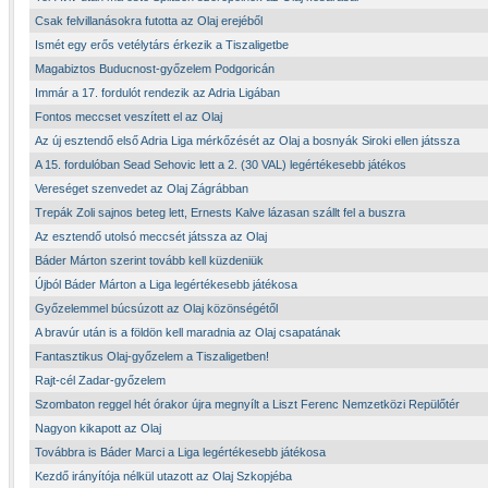
Csak felvillanásokra futotta az Olaj erejéből
Ismét egy erős vetélytárs érkezik a Tiszaligetbe
Magabiztos Buducnost-győzelem Podgoricán
Immár a 17. fordulót rendezik az Adria Ligában
Fontos meccset veszített el az Olaj
Az új esztendő első Adria Liga mérkőzését az Olaj a bosnyák Siroki ellen játssza
A 15. fordulóban Sead Sehovic lett a 2. (30 VAL) legértékesebb játékos
Vereséget szenvedet az Olaj Zágrábban
Trepák Zoli sajnos beteg lett, Ernests Kalve lázasan szállt fel a buszra
Az esztendő utolsó meccsét játssza az Olaj
Báder Márton szerint tovább kell küzdeniük
Újból Báder Márton a Liga legértékesebb játékosa
Győzelemmel búcsúzott az Olaj közönségétől
A bravúr után is a földön kell maradnia az Olaj csapatának
Fantasztikus Olaj-győzelem a Tiszaligetben!
Rajt-cél Zadar-győzelem
Szombaton reggel hét órakor újra megnyílt a Liszt Ferenc Nemzetközi Repülőtér
Nagyon kikapott az Olaj
Továbbra is Báder Marci a Liga legértékesebb játékosa
Kezdő irányítója nélkül utazott az Olaj Szkopjéba