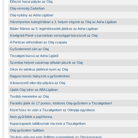
Először hazai pályán az Olaj
Olaj-vereség Zadarban
Olaj-nyitány az Adria Ligában
Hárompontos kategóriában a 3. helyen végzett az Olaj az Adria Ligában
Báder Márton az 5. legértékesebb játékos az Adria Ligában
A belgrádi Pionir-csarnokban vereséggel búcsúzott az Olaj
A Partizan otthonában az Olaj csapata
Győzelemmel zárt az Olaj
Tiszaligeti búcsú az Adria Ligától
Szombat helyett vasárnap délután játszik az Olaj
Okos és taktikus játékkal nyert az Olaj
Nagyon kevés hiányzott a győzelemhez
A listavezető ellen lép pályára az Olaj
Újabb Olaj-siker az ABA Ligában
Tovább menetelne az Olaj
Parádés játék és 17 pontos, kiütéses Olaj-győzelem a Tiszaligetben!
Közel húsz év után a Tiszaligetben az Olimpija együttese
Nem gyűrődött a papírforma
Kupacsapatok találkoznak ma este a Tiszaligetben
Olaj-győzelem Splitben
Tel-Aviv után ma este Splitben szerepelnek az Olaj kosarasai