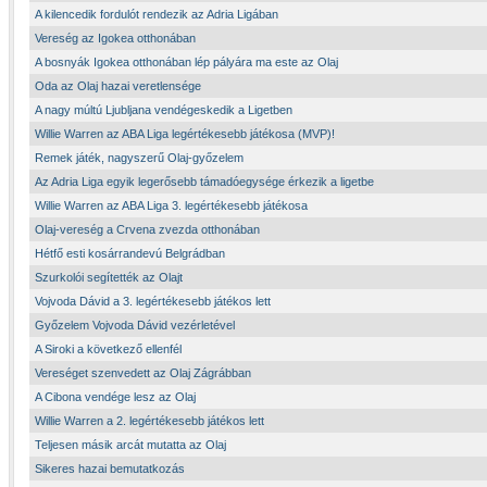
A kilencedik fordulót rendezik az Adria Ligában
Vereség az Igokea otthonában
A bosnyák Igokea otthonában lép pályára ma este az Olaj
Oda az Olaj hazai veretlensége
A nagy múltú Ljubljana vendégeskedik a Ligetben
Willie Warren az ABA Liga legértékesebb játékosa (MVP)!
Remek játék, nagyszerű Olaj-győzelem
Az Adria Liga egyik legerősebb támadóegysége érkezik a ligetbe
Willie Warren az ABA Liga 3. legértékesebb játékosa
Olaj-vereség a Crvena zvezda otthonában
Hétfő esti kosárrandevú Belgrádban
Szurkolói segítették az Olajt
Vojvoda Dávid a 3. legértékesebb játékos lett
Győzelem Vojvoda Dávid vezérletével
A Siroki a következő ellenfél
Vereséget szenvedett az Olaj Zágrábban
A Cibona vendége lesz az Olaj
Willie Warren a 2. legértékesebb játékos lett
Teljesen másik arcát mutatta az Olaj
Sikeres hazai bemutatkozás