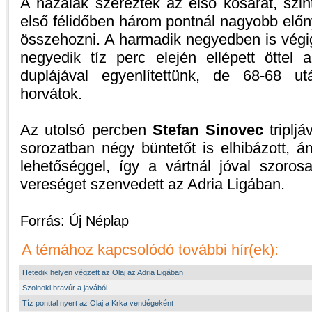
A hazaiak szerezték az első kosarat, szin
első félidőben három pontnál nagyobb előn
összehozni. A harmadik negyedben is végig
negyedik tíz perc elején ellépett öttel
duplájával egyenlítettünk, de 68-68 u
horvátok.
Az utolsó percben
Stefan Sinovec
tripljá
sorozatban négy büntetőt is elhibázott, á
lehetőséggel, így a vártnál jóval szor
vereséget szenvedett az Adria Ligában.
Forrás: Új Néplap
A témához kapcsolódó további hír(ek):
Hetedik helyen végzett az Olaj az Adria Ligában
Szolnoki bravúr a javából
Tíz ponttal nyert az Olaj a Krka vendégeként