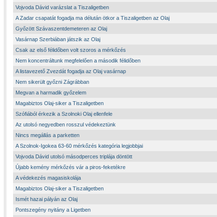
Vojvoda Dávid varázslat a Tiszaligetben
A Zadar csapatát fogadja ma délután ötkor a Tiszaligetben az Olaj
Győzött Szávaszentdemeteren az Olaj
Vasárnap Szerbiában játszik az Olaj
Csak az első félidőben volt szoros a mérkőzés
Nem koncentráltunk megfelelően a második félidőben
A listavezető Zvezdát fogadja az Olaj vasárnap
Nem sikerült győzni Zágrábban
Megvan a harmadik győzelem
Magabiztos Olaj-siker a Tiszaligetben
Szófiából érkezik a Szolnoki Olaj ellenfele
Az utolsó negyedben rosszul védekeztünk
Nincs megállás a parketten
A Szolnok-Igokea 63-60 mérkőzés kategória legjobbjai
Vojvoda Dávid utolsó másodperces triplája döntött
Újabb kemény mérkőzés vár a piros-feketékre
A védekezés magasiskolája
Magabiztos Olaj-siker a Tiszaligetben
Ismét hazai pályán az Olaj
Pontszegény nyitány a Ligetben