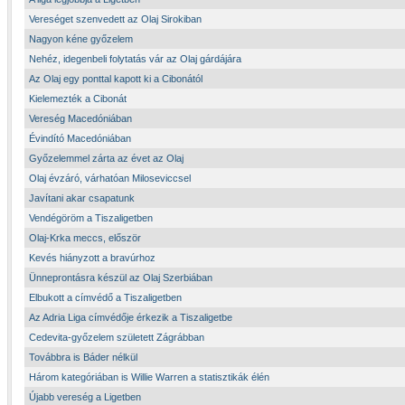
Vereséget szenvedett az Olaj Sirokiban
Nagyon kéne győzelem
Nehéz, idegenbeli folytatás vár az Olaj gárdájára
Az Olaj egy ponttal kapott ki a Cibonától
Kielemezték a Cibonát
Vereség Macedóniában
Évindító Macedóniában
Győzelemmel zárta az évet az Olaj
Olaj évzáró, várhatóan Miloseviccsel
Javítani akar csapatunk
Vendégöröm a Tiszaligetben
Olaj-Krka meccs, először
Kevés hiányzott a bravúrhoz
Ünneprontásra készül az Olaj Szerbiában
Elbukott a címvédő a Tiszaligetben
Az Adria Liga címvédője érkezik a Tiszaligetbe
Cedevita-győzelem született Zágrábban
Továbbra is Báder nélkül
Három kategóriában is Willie Warren a statisztikák élén
Újabb vereség a Ligetben