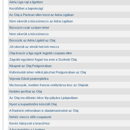
Adria Liga-rajt a ligetben
Kezdődhet a bajnokság!
Az Olaj a Partizan ellen kezd az Adria Ligában
Nem sikerült a búcsúmeccs az Adria Ligában
Búcsúzni csak szépen lehet
Nem sikerült a búcsúmeccs
Búcsúzik az Adria Ligától az Olaj
Jól sikerült az elmúlt heti két meccs
Olaj-bravúr a liga egyik legjobb csapata ellen
Zágrábi együttest fogad ma este a Szolnoki Olaj
Kikapott az Olaj Podgoricában
Különösebb teher nélkül játszhat Podgoricában az Olaj
Vojvoda Dávid jutalomjátéka
Ma bosnyák, kedden francia vetélytársa lesz az Olajnak
Kedden javíthat az Olaj
Az Olaj ma délután ötkor lép pályára Ljubjanában
Nyert a kupadöntőre készülő Olaj
A Radnicki otthonában is diadalmaskodott az Olaj
Nehéz meccs előtt csapatunk
Kevés hiányzott a bravúrhoz
A liga legjobbja a Ligetben