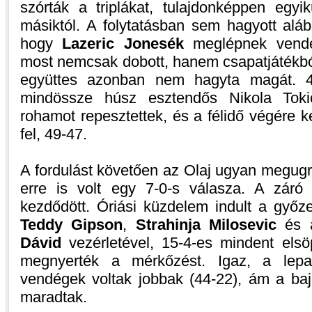
szórták a triplákat, tulajdonképpen egy
másiktól. A folytatásban sem hagyott alá
hogy
Lazeric Jonesék
meglépnek vendég
most nemcsak dobott, hanem csapatjátékból 
együttes azonban nem hagyta magát. 41
mindössze húsz esztendős Nikola Tokic
rohamot repesztettek, és a félidő végére k
fel, 49-47.
A fordulást követően az Olaj ugyan megugr
erre is volt egy 7-0-s válasza. A záró j
kezdődött. Óriási küzdelem indult a győze
Teddy Gipson
,
Strahinja Milosevic
és a
Dávid
vezérletével, 15-4-es mindent els
megnyerték a mérkőzést. Igaz, a lep
vendégek voltak jobbak (44-22), ám a baj
maradtak.