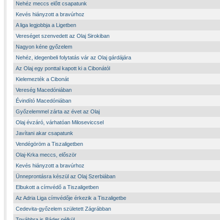
Nehéz meccs előtt csapatunk
Kevés hiányzott a bravúrhoz
A liga legjobbja a Ligetben
Vereséget szenvedett az Olaj Sirokiban
Nagyon kéne győzelem
Nehéz, idegenbeli folytatás vár az Olaj gárdájára
Az Olaj egy ponttal kapott ki a Cibonától
Kielemezték a Cibonát
Vereség Macedóniában
Évindító Macedóniában
Győzelemmel zárta az évet az Olaj
Olaj évzáró, várhatóan Miloseviccsel
Javítani akar csapatunk
Vendégöröm a Tiszaligetben
Olaj-Krka meccs, először
Kevés hiányzott a bravúrhoz
Ünneprontásra készül az Olaj Szerbiában
Elbukott a címvédő a Tiszaligetben
Az Adria Liga címvédője érkezik a Tiszaligetbe
Cedevita-győzelem született Zágrábban
Továbbra is Báder nélkül