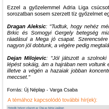
Ezzel a győzelemmel Adria Liga csúcsot
sorozatban sosem szerzett tíz győzelmet e
Dragan Aleksic
:
Tudtuk, hogy nehéz mé
Brkic és Somogyi Gergely betegség miat
ráadásul a Mega jó csapat. Szerencsér
nagyon jól dobtunk, a végére pedig megtalál
Dejan Milojevic
:
Jól játszott a szolnoki
lépést sokáig, ám a hajrában nem voltunk
illetve a végén a hazaiak jobban koncent
meccset.
Forrás: Új Néplap - Varga Csaba
A témához kapcsolódó további hír(ek):
Hetedik helyen végzett az Olaj az Adria Ligában