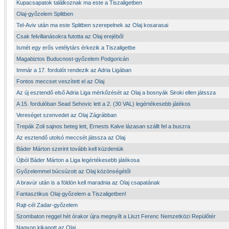
Kupacsapatok találkoznak ma este a Tiszaligetben
Olaj-győzelem Splitben
Tel-Aviv után ma este Splitben szerepelnek az Olaj kosarasai
Csak felvillanásokra futotta az Olaj erejéből
Ismét egy erős vetélytárs érkezik a Tiszaligetbe
Magabiztos Buducnost-győzelem Podgoricán
Immár a 17. fordulót rendezik az Adria Ligában
Fontos meccset veszített el az Olaj
Az új esztendő első Adria Liga mérkőzését az Olaj a bosnyák Siroki ellen játssza
A 15. fordulóban Sead Sehovic lett a 2. (30 VAL) legértékesebb játékos
Vereséget szenvedet az Olaj Zágrábban
Trepák Zoli sajnos beteg lett, Ernests Kalve lázasan szállt fel a buszra
Az esztendő utolsó meccsét játssza az Olaj
Báder Márton szerint tovább kell küzdeniük
Újból Báder Márton a Liga legértékesebb játékosa
Győzelemmel búcsúzott az Olaj közönségétől
A bravúr után is a földön kell maradnia az Olaj csapatának
Fantasztikus Olaj-győzelem a Tiszaligetben!
Rajt-cél Zadar-győzelem
Szombaton reggel hét órakor újra megnyílt a Liszt Ferenc Nemzetközi Repülőtér
Nagyon kikapott az Olaj