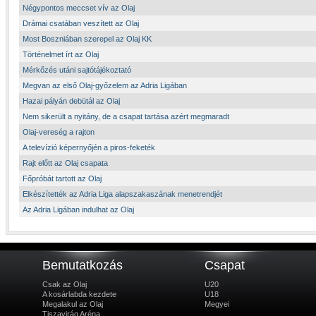
Négypontos meccset vív az Olaj
Drámai csatában veszített az Olaj
Most Boszniában szerepel az Olaj KK
Történelmet írt az Olaj
Mérkőzés utáni sajtótájékoztató
Megvan az első Olaj-győzelem az Adria Ligában
Hazai pályán debütál az Olaj
Nem sikerült a nyitány, de a csapat tartása azért megmaradt
Olaj-vereség a rajton
A televízió képernyőjén a piros-feketék
Rajt előtt az Olaj csapata
Főpróbát tartott az Olaj
Elkészítették az Adria Liga alapszakaszának menetrendjét
Az Adria Ligában indulhat az Olaj
Bemutatkozás
Csapat
Csak az Olaj
U20
A kosárlabda kezdete
U18
Megalakul az Olaj
Megyei
Tiszavirág Aréna