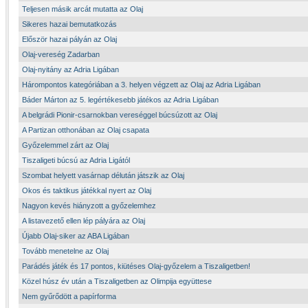
Teljesen másik arcát mutatta az Olaj
Sikeres hazai bemutatkozás
Először hazai pályán az Olaj
Olaj-vereség Zadarban
Olaj-nyitány az Adria Ligában
Hárompontos kategóriában a 3. helyen végzett az Olaj az Adria Ligában
Báder Márton az 5. legértékesebb játékos az Adria Ligában
A belgrádi Pionir-csarnokban vereséggel búcsúzott az Olaj
A Partizan otthonában az Olaj csapata
Győzelemmel zárt az Olaj
Tiszaligeti búcsú az Adria Ligától
Szombat helyett vasárnap délután játszik az Olaj
Okos és taktikus játékkal nyert az Olaj
Nagyon kevés hiányzott a győzelemhez
A listavezető ellen lép pályára az Olaj
Újabb Olaj-siker az ABA Ligában
Tovább menetelne az Olaj
Parádés játék és 17 pontos, kiütéses Olaj-győzelem a Tiszaligetben!
Közel húsz év után a Tiszaligetben az Olimpija együttese
Nem gyűrődött a papírforma