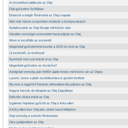
A címvédővel találkozik az Olaj
Olaj-győzelem Szófiában
Elutazott a bolgár fővárosba az Olaj csapata
Idén már három csoportban rendezik a középszakaszt
Nyilatkozatok az Olaj-Skopje mérkőzés után
Váratlan vereséget szenvedett hazai pályán az Olaj
Itthon is kezdődik az esztendő
Idegenbeli győzelemmel kezdte a 2015-ös évet az Olaj
Új esztendő, új remények
Nyerhető meccset bukott el az Olaj
Idegenbeli győzelem az évzáróra?
A belgrádi vereség után hétfőn újabb fontos mérkőzés vár az Olajra
Lazeric Jones a játék esztétikumára is gondot fordított
Ma este a nagyhírű Partizan otthonában lép pályára az Olaj
Nagyot harcolt, de kikapott az Olaj Zágrábban
Délszláv túrára indult az Olaj
Izgalmas hajrában győzött az Olaj a Krka ellen
A Krka elleni lesz Olaj idei, utolsó hazai fellépése
Olaj-vereség a szlovén fővárosban
Újra Ljubljanában az Olaj