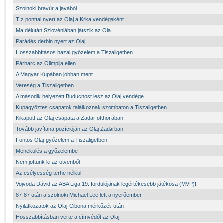
Szolnoki bravúr a javából
Tíz ponttal nyert az Olaj a Krka vendégeként
Ma délután Szlovéniában játszik az Olaj
Parádés derbin nyert az Olaj
Hosszabbításos hazai győzelem a Tiszaligetben
Párharc az Olimpija ellen
A Magyar Kupában jobban ment
Vereség a Tiszaligetben
A második helyezett Buducnost lesz az Olaj vendége
Kupagyőztes csapatok találkoznak szombaton a Tiszaligetben
Kikapott az Olaj csapata a Zadar otthonában
Tovább javítana pozícióján az Olaj Zadarban
Fontos Olaj-győzelem a Tiszaligetben
Menekülés a győzelembe
Nem jöttünk ki az ötvenből
Az esélyesség terhe nélkül
Vojvoda Dávid az ABA Liga 19. fordulójának legértékesebb játékosa (MVP)!
87-87 után a szolnoki Michael Lee lett a nyerőember
Nyilatkozatok az Olaj-Cibona mérkőzés után
Hosszabbításban verte a címvédőt az Olaj