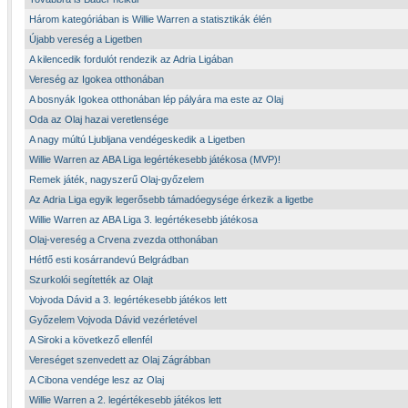
Három kategóriában is Willie Warren a statisztikák élén
Újabb vereség a Ligetben
A kilencedik fordulót rendezik az Adria Ligában
Vereség az Igokea otthonában
A bosnyák Igokea otthonában lép pályára ma este az Olaj
Oda az Olaj hazai veretlensége
A nagy múltú Ljubljana vendégeskedik a Ligetben
Willie Warren az ABA Liga legértékesebb játékosa (MVP)!
Remek játék, nagyszerű Olaj-győzelem
Az Adria Liga egyik legerősebb támadóegysége érkezik a ligetbe
Willie Warren az ABA Liga 3. legértékesebb játékosa
Olaj-vereség a Crvena zvezda otthonában
Hétfő esti kosárrandevú Belgrádban
Szurkolói segítették az Olajt
Vojvoda Dávid a 3. legértékesebb játékos lett
Győzelem Vojvoda Dávid vezérletével
A Siroki a következő ellenfél
Vereséget szenvedett az Olaj Zágrábban
A Cibona vendége lesz az Olaj
Willie Warren a 2. legértékesebb játékos lett