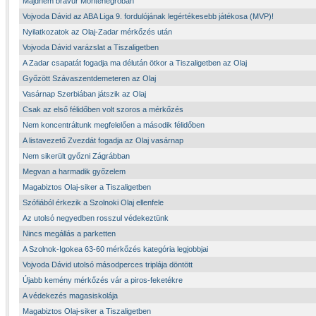
Majdnem bravúr Montenegróban
Vojvoda Dávid az ABA Liga 9. fordulójának legértékesebb játékosa (MVP)!
Nyilatkozatok az Olaj-Zadar mérkőzés után
Vojvoda Dávid varázslat a Tiszaligetben
A Zadar csapatát fogadja ma délután ötkor a Tiszaligetben az Olaj
Győzött Szávaszentdemeteren az Olaj
Vasárnap Szerbiában játszik az Olaj
Csak az első félidőben volt szoros a mérkőzés
Nem koncentráltunk megfelelően a második félidőben
A listavezető Zvezdát fogadja az Olaj vasárnap
Nem sikerült győzni Zágrábban
Megvan a harmadik győzelem
Magabiztos Olaj-siker a Tiszaligetben
Szófiából érkezik a Szolnoki Olaj ellenfele
Az utolsó negyedben rosszul védekeztünk
Nincs megállás a parketten
A Szolnok-Igokea 63-60 mérkőzés kategória legjobbjai
Vojvoda Dávid utolsó másodperces triplája döntött
Újabb kemény mérkőzés vár a piros-feketékre
A védekezés magasiskolája
Magabiztos Olaj-siker a Tiszaligetben