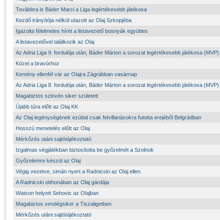
Továbbra is Báder Marci a Liga legértékesebb játékosa
Kezdő irányítója nélkül utazott az Olaj Szkopjéba
Igazolta félelmetes hírét a listavezető bosnyák együttes
A listavezetővel találkozik az Olaj
Az Adria Liga 9. fordulója után, Báder Márton a sorozat legértékesebb játékosa (MVP)
Közel a bravúrhoz
Kemény ellenfél vár az Olajra Zágrábban vasárnap
Az Adria Liga 8. fordulója után, Báder Márton a sorozat legértékesebb játékosa (MVP)
Magabiztos szlovén siker született
Újabb túra előtt az Olaj KK
Az Olaj legénységének ezúttal csak felvillanásokra futotta erejéből Belgrádban
Hosszú menetelés előtt az Olaj
Mérkőzés utáni sajtótájékoztató
Izgalmas végjátékban biztosította be győzelmét a Szolnok
Győzelemre készül az Olaj
Végig vezetve, simán nyert a Radnicski az Olaj ellen
A Radnicski otthonában az Olaj gárdája
Watson helyett Sehovic az Olajban
Magabiztos vendégsiker a Tiszaligetben
Mérkőzés utáni sajtótájékoztató