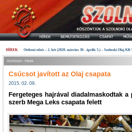
HÍREK
Otthoni edzés – 2. hét (2020. március 30 - április 5.) – Szolnoki Olaj KK
Archívum - Hírek
Csúcsot javított az Olaj csapata
2015. 02. 09.
Fergeteges hajrával diadalmaskodtak a 
szerb Mega Leks csapata felett