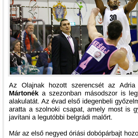
Az Olajnak hozott szerencsét az Adria 
Mártonék
a szezonban másodszor is leg
alakulatát. Az évad első idegenbeli győze
aratta a szolnoki csapat, amely most is g
javítani a legutóbbi belgrádi malőrt.
Már az első negyed óriási dobópárbajt hozot