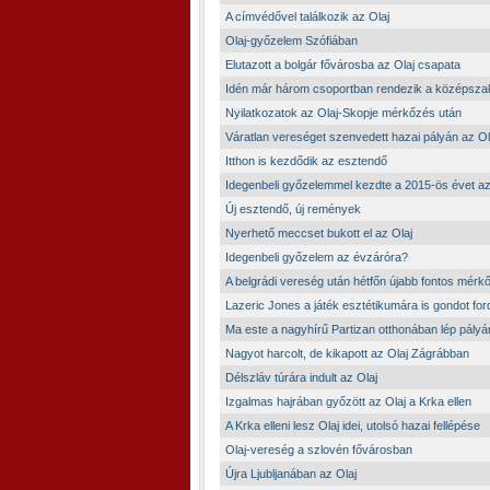
A címvédővel találkozik az Olaj
Olaj-győzelem Szófiában
Elutazott a bolgár fővárosba az Olaj csapata
Idén már három csoportban rendezik a középsza
Nyilatkozatok az Olaj-Skopje mérkőzés után
Váratlan vereséget szenvedett hazai pályán az Ol
Itthon is kezdődik az esztendő
Idegenbeli győzelemmel kezdte a 2015-ös évet az
Új esztendő, új remények
Nyerhető meccset bukott el az Olaj
Idegenbeli győzelem az évzáróra?
A belgrádi vereség után hétfőn újabb fontos mérk
Lazeric Jones a játék esztétikumára is gondot ford
Ma este a nagyhírű Partizan otthonában lép pályá
Nagyot harcolt, de kikapott az Olaj Zágrábban
Délszláv túrára indult az Olaj
Izgalmas hajrában győzött az Olaj a Krka ellen
A Krka elleni lesz Olaj idei, utolsó hazai fellépése
Olaj-vereség a szlovén fővárosban
Újra Ljubljanában az Olaj