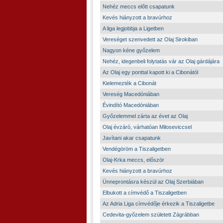
Nehéz meccs előtt csapatunk
Kevés hiányzott a bravúrhoz
A liga legjobbja a Ligetben
Vereséget szenvedett az Olaj Sirokiban
Nagyon kéne győzelem
Nehéz, idegenbeli folytatás vár az Olaj gárdájára
Az Olaj egy ponttal kapott ki a Cibonától
Kielemezték a Cibonát
Vereség Macedóniában
Évindító Macedóniában
Győzelemmel zárta az évet az Olaj
Olaj évzáró, várhatóan Miloseviccsel
Javítani akar csapatunk
Vendégöröm a Tiszaligetben
Olaj-Krka meccs, először
Kevés hiányzott a bravúrhoz
Ünneprontásra készül az Olaj Szerbiában
Elbukott a címvédő a Tiszaligetben
Az Adria Liga címvédője érkezik a Tiszaligetbe
Cedevita-győzelem született Zágrábban