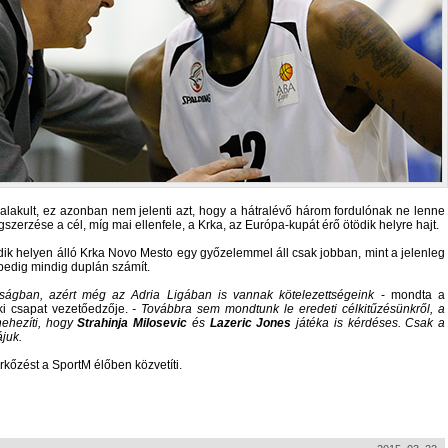
alakult, ez azonban nem jelenti azt, hogy a hátralévő három fordulónak ne lenne
szerzése a cél, míg mai ellenfele, a Krka, az Európa-kupát érő ötödik helyre hajt.
ik helyen álló Krka Novo Mesto egy győzelemmel áll csak jobban, mint a jelenleg
 pedig mindig duplán számít.
ságban, azért még az Adria Ligában is vannak kötelezettségeink
- mondta a
ki csapat vezetőedzője.
- Továbbra sem mondtunk le eredeti célkitűzésünkről, a
nehezíti, hogy
Strahinja Milosevic
és
Lazeric Jones
játéka is kérdéses. Csak a
ájuk.
kőzést a SportM élőben közvetíti.