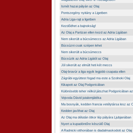
Ismét hazai pályán az Olaj
Pontszegény nyitány a Ligetben
Adria Liga-rajt a ligetben
Kezdődhet a bajnokság!
Az Olaj a Partizan ellen kezd az Adria Ligában
Nem sikerült a búcsúmeccs az Adria Ligában
Búcsúzni csak szépen lehet
Nem sikerült a búcsúmeccs
Búcsúzik az Adria Ligától az Olaj
Jól sikerült az elmúlt heti két meccs
Olaj-bravúr a liga egyik legjobb csapata ellen
Zágrábi együttest fogad ma este a Szolnoki Olaj
Kikapott az Olaj Podgoricában
Különösebb teher nélkül játszhat Podgoricában az
Vojvoda Dávid jutalomjátéka
Ma bosnyák, kedden francia vetélytársa lesz az 
Kedden javíthat az Olaj
Az Olaj ma délután ötkor lép pályára Ljubjanában
Nyert a kupadöntőre készülő Olaj
A Radnicki otthonában is diadalmaskodott az Olaj