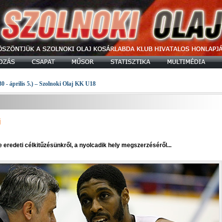
30 - április 5.) – Szolnoki Olaj KK U18
j
eredeti célkitűzésünkről, a nyolcadik hely megszerzéséről...