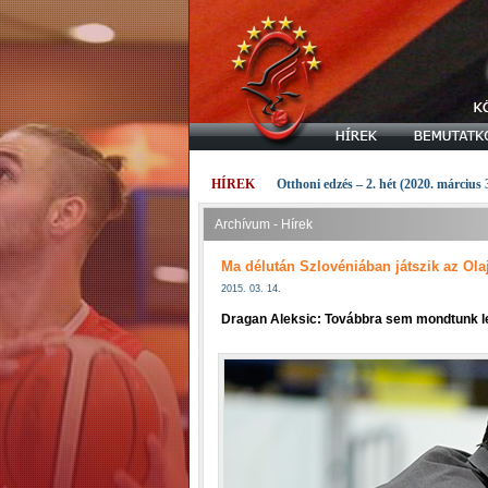
HÍREK
Otthoni edzés – 2. hét (2020. március 
Archívum - Hírek
Ma délután Szlovéniában játszik az Ola
2015. 03. 14.
Dragan Aleksic: Továbbra sem mondtunk le 