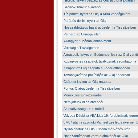
Hetedik helyen végzett az Olaj az Adria Ligában
Szolnoki bravúr a javából
Tíz ponttal nyert az Olaj a Krka vendégeként
Parádés derbin nyert az Olaj
Hosszabbításos hazai győzelem a Tiszaligetben
Párharc az Olimpija ellen
A Magyar Kupában jobban ment
Vereség a Tiszaligetben
A második helyezett Buducnost lesz az Olaj vend
Kupagyőztes csapatok találkoznak szombaton a T
Kikapott az Olaj csapata a Zadar otthonában
Tovább javítana pozícióján az Olaj Zadarban
Csúcsot javított az Olaj csapata
Fontos Olaj-győzelem a Tiszaligetben
Menekülés a győzelembe
Nem jöttünk ki az ötvenből
Az esélyesség terhe nélkül
Vojvoda Dávid az ABA Liga 19. fordulójának legér
87-87 után a szolnoki Michael Lee lett a nyerőem
Nyilatkozatok az Olaj-Cibona mérkőzés után
Hosszabbításban verte a címvédőt az Olaj