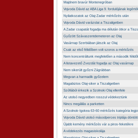
Majdnem bravúr Montenegróban
Vojvoda Dávid az ABA Liga 9. fordulójának legért
Nyilatkozatok az Olaj-Zadar mérkőzés után
Vojvoda Dávid varázslat a Tiszaligetben
A Zadar csapatát fogadja ma délután ötkor a Tisza
Győzött Szávaszentdemeteren az Olaj
Vasárnap Szerbiában játszik az Olaj
Csak az első félidőben volt szoros a mérkőzés
Nem koncentráltunk megfelelően a második félid
A listavezető Zvezdát fogadja az Olaj vasárnap
Nem sikerült győzni Zágrábban
Megvan a harmadik győzelem
Magabiztos Olaj-siker a Tiszaligetben
Szófiából érkezik a Szolnoki Olaj ellenfele
Az utolsó negyedben rosszul védekeztünk
Nincs megállás a parketten
A Szolnok-Igokea 63-60 mérkőzés kategória legjo
Vojvoda Dávid utolsó másodperces triplája döntött
Újabb kemény mérkőzés vár a piros-feketékre
A védekezés magasiskolája
Magabiztos Olaj-siker a Tiszaligetben