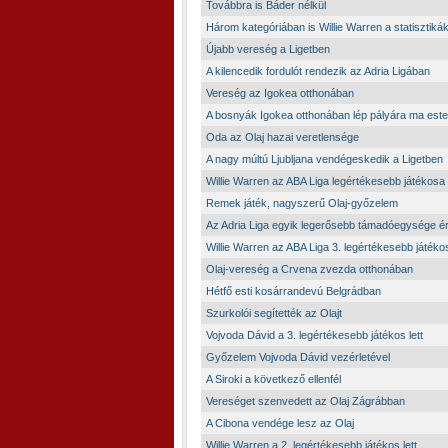
Továbbra is Báder nélkül
Három kategóriában is Willie Warren a statisztikák
Újabb vereség a Ligetben
A kilencedik fordulót rendezik az Adria Ligában
Vereség az Igokea otthonában
A bosnyák Igokea otthonában lép pályára ma este
Oda az Olaj hazai veretlensége
A nagy múltú Ljubljana vendégeskedik a Ligetben
Willie Warren az ABA Liga legértékesebb játékosa
Remek játék, nagyszerű Olaj-győzelem
Az Adria Liga egyik legerősebb támadóegysége érk
Willie Warren az ABA Liga 3. legértékesebb játéko
Olaj-vereség a Crvena zvezda otthonában
Hétfő esti kosárrandevú Belgrádban
Szurkolói segítették az Olajt
Vojvoda Dávid a 3. legértékesebb játékos lett
Győzelem Vojvoda Dávid vezérletével
A Siroki a következő ellenfél
Vereséget szenvedett az Olaj Zágrábban
A Cibona vendége lesz az Olaj
Willie Warren a 2. legértékesebb játékos lett