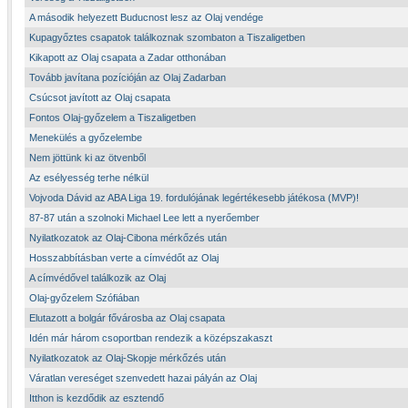
A második helyezett Buducnost lesz az Olaj vendége
Kupagyőztes csapatok találkoznak szombaton a Tiszaligetben
Kikapott az Olaj csapata a Zadar otthonában
Tovább javítana pozícióján az Olaj Zadarban
Csúcsot javított az Olaj csapata
Fontos Olaj-győzelem a Tiszaligetben
Menekülés a győzelembe
Nem jöttünk ki az ötvenből
Az esélyesség terhe nélkül
Vojvoda Dávid az ABA Liga 19. fordulójának legértékesebb játékosa (MVP)!
87-87 után a szolnoki Michael Lee lett a nyerőember
Nyilatkozatok az Olaj-Cibona mérkőzés után
Hosszabbításban verte a címvédőt az Olaj
A címvédővel találkozik az Olaj
Olaj-győzelem Szófiában
Elutazott a bolgár fővárosba az Olaj csapata
Idén már három csoportban rendezik a középszakaszt
Nyilatkozatok az Olaj-Skopje mérkőzés után
Váratlan vereséget szenvedett hazai pályán az Olaj
Itthon is kezdődik az esztendő