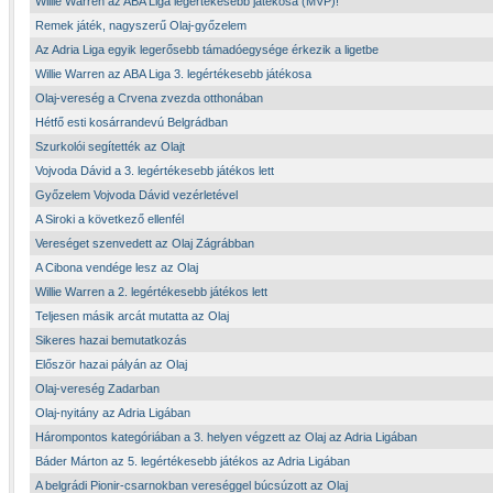
Willie Warren az ABA Liga legértékesebb játékosa (MVP)!
Remek játék, nagyszerű Olaj-győzelem
Az Adria Liga egyik legerősebb támadóegysége érkezik a ligetbe
Willie Warren az ABA Liga 3. legértékesebb játékosa
Olaj-vereség a Crvena zvezda otthonában
Hétfő esti kosárrandevú Belgrádban
Szurkolói segítették az Olajt
Vojvoda Dávid a 3. legértékesebb játékos lett
Győzelem Vojvoda Dávid vezérletével
A Siroki a következő ellenfél
Vereséget szenvedett az Olaj Zágrábban
A Cibona vendége lesz az Olaj
Willie Warren a 2. legértékesebb játékos lett
Teljesen másik arcát mutatta az Olaj
Sikeres hazai bemutatkozás
Először hazai pályán az Olaj
Olaj-vereség Zadarban
Olaj-nyitány az Adria Ligában
Hárompontos kategóriában a 3. helyen végzett az Olaj az Adria Ligában
Báder Márton az 5. legértékesebb játékos az Adria Ligában
A belgrádi Pionir-csarnokban vereséggel búcsúzott az Olaj