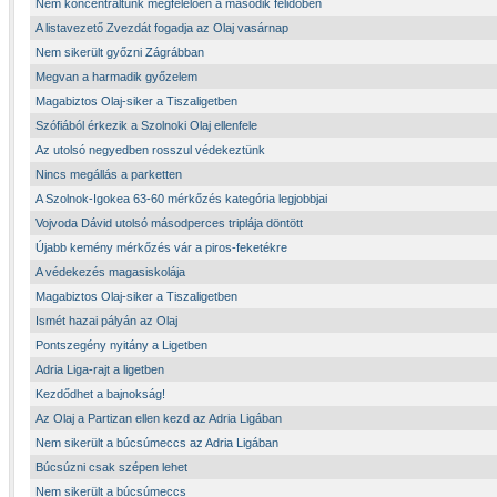
Nem koncentráltunk megfelelően a második félidőben
A listavezető Zvezdát fogadja az Olaj vasárnap
Nem sikerült győzni Zágrábban
Megvan a harmadik győzelem
Magabiztos Olaj-siker a Tiszaligetben
Szófiából érkezik a Szolnoki Olaj ellenfele
Az utolsó negyedben rosszul védekeztünk
Nincs megállás a parketten
A Szolnok-Igokea 63-60 mérkőzés kategória legjobbjai
Vojvoda Dávid utolsó másodperces triplája döntött
Újabb kemény mérkőzés vár a piros-feketékre
A védekezés magasiskolája
Magabiztos Olaj-siker a Tiszaligetben
Ismét hazai pályán az Olaj
Pontszegény nyitány a Ligetben
Adria Liga-rajt a ligetben
Kezdődhet a bajnokság!
Az Olaj a Partizan ellen kezd az Adria Ligában
Nem sikerült a búcsúmeccs az Adria Ligában
Búcsúzni csak szépen lehet
Nem sikerült a búcsúmeccs