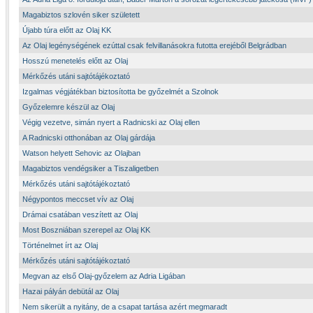
Magabiztos szlovén siker született
Újabb túra előtt az Olaj KK
Az Olaj legénységének ezúttal csak felvillanásokra futotta erejéből Belgrádban
Hosszú menetelés előtt az Olaj
Mérkőzés utáni sajtótájékoztató
Izgalmas végjátékban biztosította be győzelmét a Szolnok
Győzelemre készül az Olaj
Végig vezetve, simán nyert a Radnicski az Olaj ellen
A Radnicski otthonában az Olaj gárdája
Watson helyett Sehovic az Olajban
Magabiztos vendégsiker a Tiszaligetben
Mérkőzés utáni sajtótájékoztató
Négypontos meccset vív az Olaj
Drámai csatában veszített az Olaj
Most Boszniában szerepel az Olaj KK
Történelmet írt az Olaj
Mérkőzés utáni sajtótájékoztató
Megvan az első Olaj-győzelem az Adria Ligában
Hazai pályán debütál az Olaj
Nem sikerült a nyitány, de a csapat tartása azért megmaradt