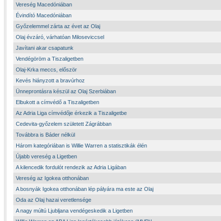
Vereség Macedóniában
Évindító Macedóniában
Győzelemmel zárta az évet az Olaj
Olaj évzáró, várhatóan Miloseviccsel
Javítani akar csapatunk
Vendégöröm a Tiszaligetben
Olaj-Krka meccs, először
Kevés hiányzott a bravúrhoz
Ünneprontásra készül az Olaj Szerbiában
Elbukott a címvédő a Tiszaligetben
Az Adria Liga címvédője érkezik a Tiszaligetbe
Cedevita-győzelem született Zágrábban
Továbbra is Báder nélkül
Három kategóriában is Willie Warren a statisztikák élén
Újabb vereség a Ligetben
A kilencedik fordulót rendezik az Adria Ligában
Vereség az Igokea otthonában
A bosnyák Igokea otthonában lép pályára ma este az Olaj
Oda az Olaj hazai veretlensége
A nagy múltú Ljubljana vendégeskedik a Ligetben