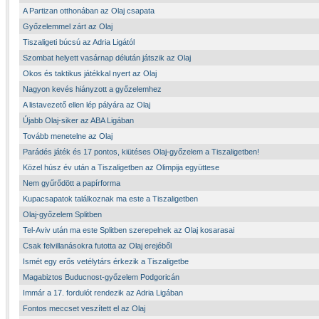
A Partizan otthonában az Olaj csapata
Győzelemmel zárt az Olaj
Tiszaligeti búcsú az Adria Ligától
Szombat helyett vasárnap délután játszik az Olaj
Okos és taktikus játékkal nyert az Olaj
Nagyon kevés hiányzott a győzelemhez
A listavezető ellen lép pályára az Olaj
Újabb Olaj-siker az ABA Ligában
Tovább menetelne az Olaj
Parádés játék és 17 pontos, kiütéses Olaj-győzelem a Tiszaligetben!
Közel húsz év után a Tiszaligetben az Olimpija együttese
Nem gyűrődött a papírforma
Kupacsapatok találkoznak ma este a Tiszaligetben
Olaj-győzelem Splitben
Tel-Aviv után ma este Splitben szerepelnek az Olaj kosarasai
Csak felvillanásokra futotta az Olaj erejéből
Ismét egy erős vetélytárs érkezik a Tiszaligetbe
Magabiztos Buducnost-győzelem Podgoricán
Immár a 17. fordulót rendezik az Adria Ligában
Fontos meccset veszített el az Olaj