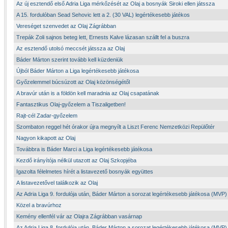
Az új esztendő első Adria Liga mérkőzését az Olaj a bosnyák Siroki ellen játssza
A 15. fordulóban Sead Sehovic lett a 2. (30 VAL) legértékesebb játékos
Vereséget szenvedet az Olaj Zágrábban
Trepák Zoli sajnos beteg lett, Ernests Kalve lázasan szállt fel a buszra
Az esztendő utolsó meccsét játssza az Olaj
Báder Márton szerint tovább kell küzdeniük
Újból Báder Márton a Liga legértékesebb játékosa
Győzelemmel búcsúzott az Olaj közönségétől
A bravúr után is a földön kell maradnia az Olaj csapatának
Fantasztikus Olaj-győzelem a Tiszaligetben!
Rajt-cél Zadar-győzelem
Szombaton reggel hét órakor újra megnyílt a Liszt Ferenc Nemzetközi Repülőtér
Nagyon kikapott az Olaj
Továbbra is Báder Marci a Liga legértékesebb játékosa
Kezdő irányítója nélkül utazott az Olaj Szkopjéba
Igazolta félelmetes hírét a listavezető bosnyák együttes
A listavezetővel találkozik az Olaj
Az Adria Liga 9. fordulója után, Báder Márton a sorozat legértékesebb játékosa (MVP)
Közel a bravúrhoz
Kemény ellenfél vár az Olajra Zágrábban vasárnap
Az Adria Liga 8. fordulója után, Báder Márton a sorozat legértékesebb játékosa (MVP)