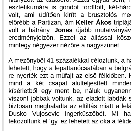
esztétikumára is gondot fordított, két-h
volt, ami üdítően kirítt a brusztolós me
előrébb a Partizan, ám
Keller Ákos
triplá
volt a hátrány.
Jones
újabb mutatványáva
eredményjelzőn. Ezzel az állással kösz
mintegy négyezer nézőre a nagyszünet.
A mezőnyből 41 százalékkal céloztunk, a ha
lehetett, hogy a lepattanócsatában a belgr
re nyerték ezt a műfajt az első félidőben
mind a két csapat alulteljesített minde
kísérletből egy ment be, náluk ugyanen
viszont jobbak voltunk, az eladott labdák
biztosan meghaladta az eltiltás miatt a le
Dusko Vujosevic ingerküszöbét. Mi hat
tékozoltunk el így, ez lehetett az oka a féli