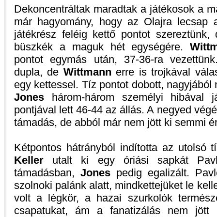
Dekoncentráltak maradtak a játékosok a más
már hagyomány, hogy az Olajra lecsap 
játékrész feléig kettő pontot szereztünk
büszkék a maguk hét egységére.
Witt
pontot egymás után, 37-36-ra vezettünk
dupla, de
Wittmann
erre is trojkával vála
egy kettessel. Tíz pontot dobott, nagyjából 
Jones
három-három személyi hibával ját
pontjával lett 46-44 az állás. A negyed vég
támadás, de abból már nem jött ki semmi ér
Kétpontos hátrányból indította az utolsó t
Keller
utalt ki egy óriási sapkát Pavl
támadásban,
Jones
pedig egalizált. Pav
szolnoki palánk alatt, mindkettejüket le kell
volt a légkör, a hazai szurkolók termész
csapatukat, ám a fanatizálás nem jött 