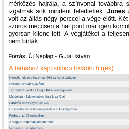
mérkőzés hajrája, a színvonal továbbra 
izgalmak sok mindent feledtettek.
Jones
a
volt az állás négy perccel a vége előtt. Két
szoros meccsen a hat pont már igen komoly
gyorsan kilenc lett. A végjátékot a teljese
nem bírták.
Forrás: Új Néplap - Gutai István
A témához kapcsolódó további hír(ek):
Hetedik helyen végzett az Olaj az Adria Ligában
Szolnoki bravúr a javából
Tíz ponttal nyert az Olaj a Krka vendégeként
Ma délután Szlovéniában játszik az Olaj
Parádés derbin nyert az Olaj
Hosszabbításos hazai győzelem a Tiszaligetben
Párharc az Olimpija ellen
A Magyar Kupában jobban ment
Vereség a Tiszaligetben