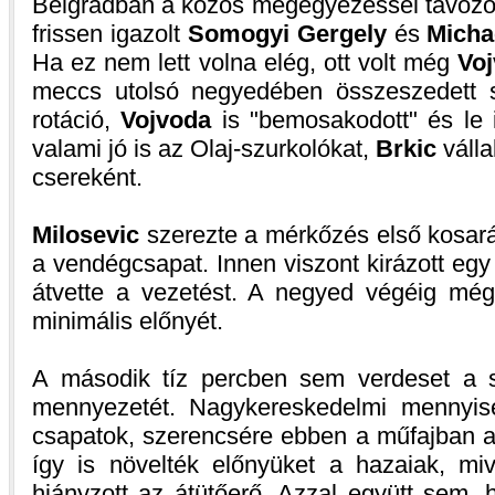
Belgrádban a közös megegyezéssel távozo
frissen igazolt
Somogyi Gergely
és
Micha
Ha ez nem lett volna elég, ott volt még
Vo
meccs utolsó negyedében összeszedett 
rotáció,
Vojvoda
is "bemosakodott" és le i
valami jó is az Olaj-szurkolókat,
Brkic
válla
csereként.
Milosevic
szerezte a mérkőzés első kosarát,
a vendégcsapat. Innen viszont kirázott egy 
átvette a vezetést. A negyed végéig még
minimális előnyét.
A második tíz percben sem verdeset a s
mennyezetét. Nagykereskedelmi mennyis
csapatok, szerencsére ebben a műfajban a
így is növelték előnyüket a hazaiak, mi
hiányzott az átütőerő. Azzal együtt sem,