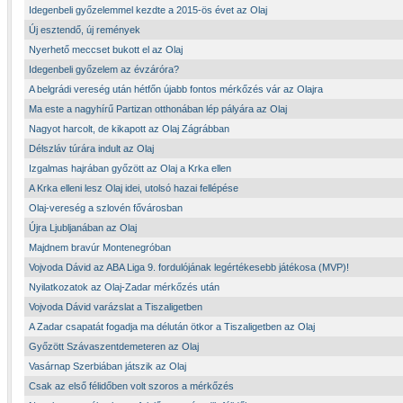
Idegenbeli győzelemmel kezdte a 2015-ös évet az Olaj
Új esztendő, új remények
Nyerhető meccset bukott el az Olaj
Idegenbeli győzelem az évzáróra?
A belgrádi vereség után hétfőn újabb fontos mérkőzés vár az Olajra
Ma este a nagyhírű Partizan otthonában lép pályára az Olaj
Nagyot harcolt, de kikapott az Olaj Zágrábban
Délszláv túrára indult az Olaj
Izgalmas hajrában győzött az Olaj a Krka ellen
A Krka elleni lesz Olaj idei, utolsó hazai fellépése
Olaj-vereség a szlovén fővárosban
Újra Ljubljanában az Olaj
Majdnem bravúr Montenegróban
Vojvoda Dávid az ABA Liga 9. fordulójának legértékesebb játékosa (MVP)!
Nyilatkozatok az Olaj-Zadar mérkőzés után
Vojvoda Dávid varázslat a Tiszaligetben
A Zadar csapatát fogadja ma délután ötkor a Tiszaligetben az Olaj
Győzött Szávaszentdemeteren az Olaj
Vasárnap Szerbiában játszik az Olaj
Csak az első félidőben volt szoros a mérkőzés