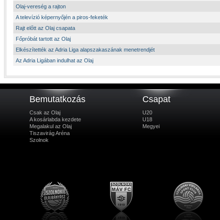
Olaj-vereség a rajton
A televízió képernyőjén a piros-feketék
Rajt előtt az Olaj csapata
Főpróbát tartott az Olaj
Elkészítették az Adria Liga alapszakaszának menetrendjét
Az Adria Ligában indulhat az Olaj
Bemutatkozás
Csapat
Csak az Olaj
U20
A kosárlabda kezdete
U18
Megalakul az Olaj
Megyei
Tiszavirág Aréna
Szolnok