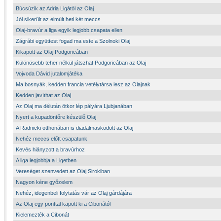
Búcsúzik az Adria Ligától az Olaj
Jól sikerült az elmúlt heti két meccs
Olaj-bravúr a liga egyik legjobb csapata ellen
Zágrábi együttest fogad ma este a Szolnoki Olaj
Kikapott az Olaj Podgoricában
Különösebb teher nélkül játszhat Podgoricában az Olaj
Vojvoda Dávid jutalomjátéka
Ma bosnyák, kedden francia vetélytársa lesz az Olajnak
Kedden javíthat az Olaj
Az Olaj ma délután ötkor lép pályára Ljubjanában
Nyert a kupadöntőre készülő Olaj
A Radnicki otthonában is diadalmaskodott az Olaj
Nehéz meccs előtt csapatunk
Kevés hiányzott a bravúrhoz
A liga legjobbja a Ligetben
Vereséget szenvedett az Olaj Sirokiban
Nagyon kéne győzelem
Nehéz, idegenbeli folytatás vár az Olaj gárdájára
Az Olaj egy ponttal kapott ki a Cibonától
Kielemezték a Cibonát