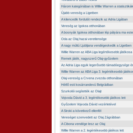
Három kategóriában is Willie Warren a statisztikák
Újabb vereség a Ligetben
A kilencedik fordulót rendezik az Adria Ligában
Vereség az Igokea otthonában
A bosnyák Igokea otthonában lép pályára ma este
Oda az Olaj hazai veretlensége
A nagy múltú Ljubljana vendégeskedik a Ligetben
Willie Warren az ABA Liga legértékesebb játékosa
Remek játék, nagyszerű Olaj-győzelem
Az Adria Liga egyik legerősebb támadóegysége érk
Willie Warren az ABA Liga 3. legértékesebb játéko
Olaj-vereség a Crvena zvezda otthonában
Hétfő esti kosárrandevú Belgrádban
Szurkolói segítették az Olajt
Vojvoda Dávid a 3. legértékesebb játékos lett
Győzelem Vojvoda Dávid vezérletével
A Siroki a következő ellenfél
Vereséget szenvedett az Olaj Zágrábban
A Cibona vendége lesz az Olaj
Willie Warren a 2. legértékesebb játékos lett