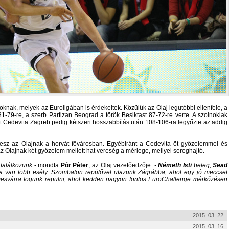
oknak, melyek az Euroligában is érdekeltek. Közülük az Olaj legutóbbi ellenfele, a
1-79-re, a szerb Partizan Beograd a török Besiktast 87-72-re verte. A szolnokiak
át Cedevita Zagreb pedig kétszeri hosszabbítás után 108-106-ra legyőzte az addig
 lesz az Olajnak a horvát fővárosban. Egyébiránt a Cedevita öt győzelemmel és
 Olajnak két győzelem mellett hat vereség a mérlege, mellyel sereghajtó.
 találkozunk
- mondta
Pór Péter
, az Olaj vezetőedzője.
-
Németh Isti
beteg,
Sead
ára van több esély. Szombaton repülővel utazunk Zágrábba, ahol egy jó meccset
mesvárra fogunk repülni, ahol kedden nagyon fontos EuroChallenge mérkőzésen
2015. 03. 22.
2015. 03. 16.