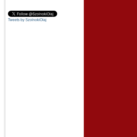
Tweets by SzolnokiOlaj