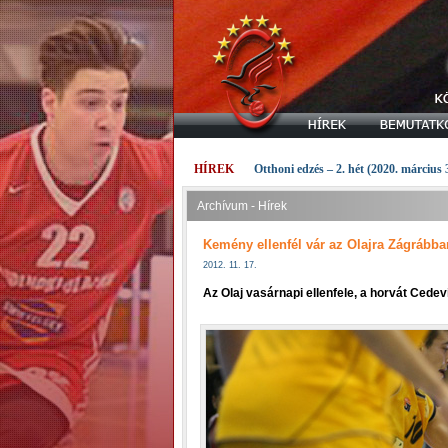
HÍREK
Otthoni edzés – 2. hét (2020. március 
Archívum - Hírek
Kemény ellenfél vár az Olajra Zágrább
2012. 11. 17.
Az Olaj vasárnapi ellenfele, a horvát Cedev