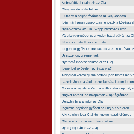
A címvédővel találkozik az Olaj
Olaj-győzelem Szófiában
Elutazott a bolgár fővárosba az Olaj csapata
Idén már három csoportban rendezik a középsza
Nyilatkozatok az Olaj-Skopje mérkőzés után
Váratlan vereséget szenvedett hazai pályán az Ol
Itthon is kezdődik az esztendő
Idegenbeli győzelemmel kezdte a 2015-ös évet az
Új esztendő, új remények
Nyerhető meccset bukott el az Olaj
Idegenbeli győzelem az évzáróra?
A belgrádi vereség után hétfőn újabb fontos mérk
Lazeric Jones a játék esztétikumára is gondot ford
Ma este a nagyhírű Partizan otthonában lép pályá
Nagyot harcolt, de kikapott az Olaj Zágrábban
Délszláv túrára indult az Olaj
Izgalmas hajrában győzött az Olaj a Krka ellen
A Krka elleni lesz Olaj idei, utolsó hazai fellépése
Olaj-vereség a szlovén fővárosban
Újra Ljubljanában az Olaj