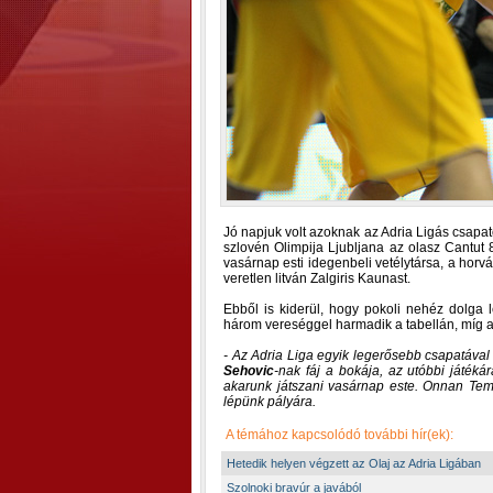
Jó napjuk volt azoknak az Adria Ligás csapat
szlovén Olimpija Ljubljana az olasz Cantut 8
vasárnap esti idegenbeli vetélytársa, a horv
veretlen litván Zalgiris Kaunast.
Ebből is kiderül, hogy pokoli nehéz dolga
három vereséggel harmadik a tabellán, míg az
- Az Adria Liga egyik legerősebb csapatával
Sehovic
-nak fáj a bokája, az utóbbi játék
akarunk játszani vasárnap este. Onnan Te
lépünk pályára.
A témához kapcsolódó további hír(ek):
Hetedik helyen végzett az Olaj az Adria Ligában
Szolnoki bravúr a javából