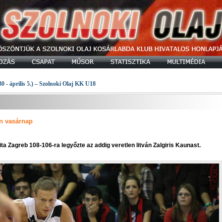
30 - április 5.) – Szolnoki Olaj KK U18
an vasárnap
ita Zagreb 108-106-ra legyőzte az addig veretlen litván Zalgiris Kaunast.