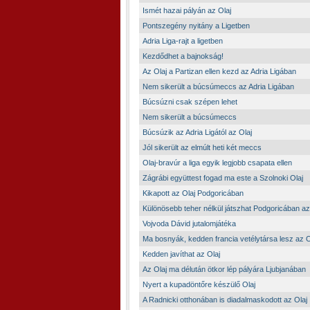
Ismét hazai pályán az Olaj
Pontszegény nyitány a Ligetben
Adria Liga-rajt a ligetben
Kezdődhet a bajnokság!
Az Olaj a Partizan ellen kezd az Adria Ligában
Nem sikerült a búcsúmeccs az Adria Ligában
Búcsúzni csak szépen lehet
Nem sikerült a búcsúmeccs
Búcsúzik az Adria Ligától az Olaj
Jól sikerült az elmúlt heti két meccs
Olaj-bravúr a liga egyik legjobb csapata ellen
Zágrábi együttest fogad ma este a Szolnoki Olaj
Kikapott az Olaj Podgoricában
Különösebb teher nélkül játszhat Podgoricában az
Vojvoda Dávid jutalomjátéka
Ma bosnyák, kedden francia vetélytársa lesz az 
Kedden javíthat az Olaj
Az Olaj ma délután ötkor lép pályára Ljubjanában
Nyert a kupadöntőre készülő Olaj
A Radnicki otthonában is diadalmaskodott az Olaj