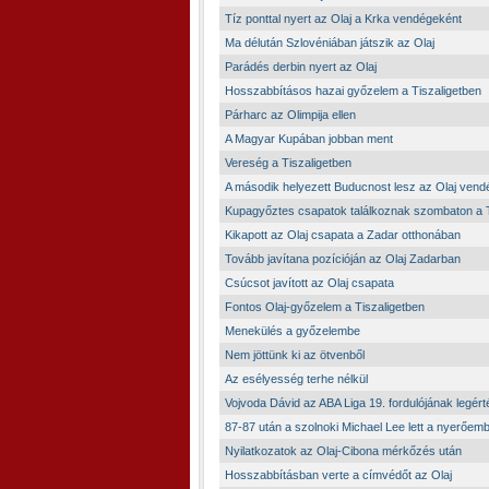
Tíz ponttal nyert az Olaj a Krka vendégeként
Ma délután Szlovéniában játszik az Olaj
Parádés derbin nyert az Olaj
Hosszabbításos hazai győzelem a Tiszaligetben
Párharc az Olimpija ellen
A Magyar Kupában jobban ment
Vereség a Tiszaligetben
A második helyezett Buducnost lesz az Olaj vend
Kupagyőztes csapatok találkoznak szombaton a T
Kikapott az Olaj csapata a Zadar otthonában
Tovább javítana pozícióján az Olaj Zadarban
Csúcsot javított az Olaj csapata
Fontos Olaj-győzelem a Tiszaligetben
Menekülés a győzelembe
Nem jöttünk ki az ötvenből
Az esélyesség terhe nélkül
Vojvoda Dávid az ABA Liga 19. fordulójának legér
87-87 után a szolnoki Michael Lee lett a nyerőem
Nyilatkozatok az Olaj-Cibona mérkőzés után
Hosszabbításban verte a címvédőt az Olaj