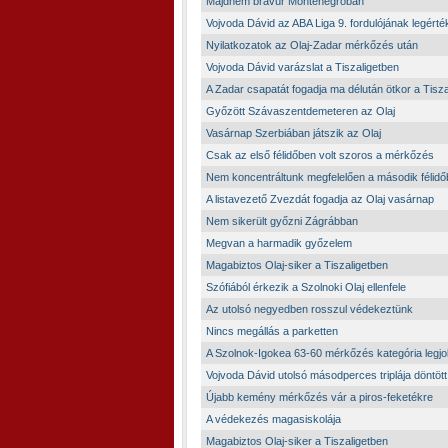
Majdnem bravúr Montenegróban
Vojvoda Dávid az ABA Liga 9. fordulójának legért
Nyilatkozatok az Olaj-Zadar mérkőzés után
Vojvoda Dávid varázslat a Tiszaligetben
A Zadar csapatát fogadja ma délután ötkor a Tisza
Győzött Szávaszentdemeteren az Olaj
Vasárnap Szerbiában játszik az Olaj
Csak az első félidőben volt szoros a mérkőzés
Nem koncentráltunk megfelelően a második félid
A listavezető Zvezdát fogadja az Olaj vasárnap
Nem sikerült győzni Zágrábban
Megvan a harmadik győzelem
Magabiztos Olaj-siker a Tiszaligetben
Szófiából érkezik a Szolnoki Olaj ellenfele
Az utolsó negyedben rosszul védekeztünk
Nincs megállás a parketten
A Szolnok-Igokea 63-60 mérkőzés kategória legjo
Vojvoda Dávid utolsó másodperces triplája döntött
Újabb kemény mérkőzés vár a piros-feketékre
A védekezés magasiskolája
Magabiztos Olaj-siker a Tiszaligetben