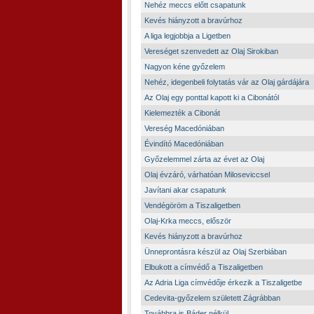
Nehéz meccs előtt csapatunk
Kevés hiányzott a bravúrhoz
A liga legjobbja a Ligetben
Vereséget szenvedett az Olaj Sirokiban
Nagyon kéne győzelem
Nehéz, idegenbeli folytatás vár az Olaj gárdájára
Az Olaj egy ponttal kapott ki a Cibonától
Kielemezték a Cibonát
Vereség Macedóniában
Évindító Macedóniában
Győzelemmel zárta az évet az Olaj
Olaj évzáró, várhatóan Miloseviccsel
Javítani akar csapatunk
Vendégöröm a Tiszaligetben
Olaj-Krka meccs, először
Kevés hiányzott a bravúrhoz
Ünneprontásra készül az Olaj Szerbiában
Elbukott a címvédő a Tiszaligetben
Az Adria Liga címvédője érkezik a Tiszaligetbe
Cedevita-győzelem született Zágrábban
Továbbra is Báder nélkül