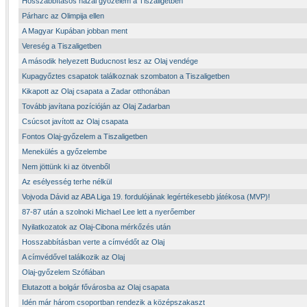
Hosszabbításos hazai győzelem a Tiszaligetben
Párharc az Olimpija ellen
A Magyar Kupában jobban ment
Vereség a Tiszaligetben
A második helyezett Buducnost lesz az Olaj vendége
Kupagyőztes csapatok találkoznak szombaton a Tiszaligetben
Kikapott az Olaj csapata a Zadar otthonában
Tovább javítana pozícióján az Olaj Zadarban
Csúcsot javított az Olaj csapata
Fontos Olaj-győzelem a Tiszaligetben
Menekülés a győzelembe
Nem jöttünk ki az ötvenből
Az esélyesség terhe nélkül
Vojvoda Dávid az ABA Liga 19. fordulójának legértékesebb játékosa (MVP)!
87-87 után a szolnoki Michael Lee lett a nyerőember
Nyilatkozatok az Olaj-Cibona mérkőzés után
Hosszabbításban verte a címvédőt az Olaj
A címvédővel találkozik az Olaj
Olaj-győzelem Szófiában
Elutazott a bolgár fővárosba az Olaj csapata
Idén már három csoportban rendezik a középszakaszt