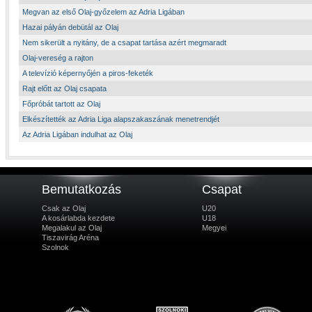
Megvan az első Olaj-győzelem az Adria Ligában
Hazai pályán debütál az Olaj
Nem sikerült a nyitány, de a csapat tartása azért megmaradt
Olaj-vereség a rajton
A televízió képernyőjén a piros-feketék
Rajt előtt az Olaj csapata
Főpróbát tartott az Olaj
Elkészítették az Adria Liga alapszakaszának menetrendjét
Az Adria Ligában indulhat az Olaj
Bemutatkozás
Csapat
Csak az Olaj
U20
A kosárlabda kezdete
U18
Megalakul az Olaj
Megyei
Tiszavirág Aréna
Szolnok