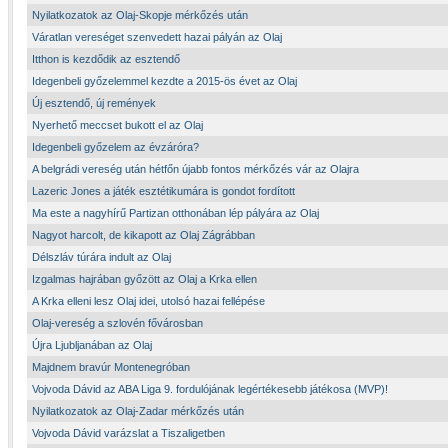
Nyilatkozatok az Olaj-Skopje mérkőzés után
Váratlan vereséget szenvedett hazai pályán az Olaj
Itthon is kezdődik az esztendő
Idegenbeli győzelemmel kezdte a 2015-ös évet az Olaj
Új esztendő, új remények
Nyerhető meccset bukott el az Olaj
Idegenbeli győzelem az évzáróra?
A belgrádi vereség után hétfőn újabb fontos mérkőzés vár az Olajra
Lazeric Jones a játék esztétikumára is gondot fordított
Ma este a nagyhírű Partizan otthonában lép pályára az Olaj
Nagyot harcolt, de kikapott az Olaj Zágrábban
Délszláv túrára indult az Olaj
Izgalmas hajrában győzött az Olaj a Krka ellen
A Krka elleni lesz Olaj idei, utolsó hazai fellépése
Olaj-vereség a szlovén fővárosban
Újra Ljubljanában az Olaj
Majdnem bravúr Montenegróban
Vojvoda Dávid az ABA Liga 9. fordulójának legértékesebb játékosa (MVP)!
Nyilatkozatok az Olaj-Zadar mérkőzés után
Vojvoda Dávid varázslat a Tiszaligetben