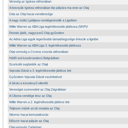
Vereség az Igokea otthonában
A bosnyák Igokea otthonában lép pályára ma este az Olaj
Oda az Olaj hazai veretlensége
A nagy múltú Ljubljana vendégeskedik a Ligetben
Willie Warren az ABA Liga legértékesebb játékosa (MVP)!
Remek játék, nagyszerű Olaj-győzelem
Az Adria Liga egyik legerősebb támadóegysége érkezik a ligetbe
Willie Warren az ABA Liga 3. legértékesebb játékosa
Olaj-vereség a Crvena zvezda otthonában
Hétfő esti kosárrandevú Belgrádban
Szurkolói segítették az Olajt
Vojvoda Dávid a 3. legértékesebb játékos lett
Győzelem Vojvoda Dávid vezérletével
A Siroki a következő ellenfél
Vereséget szenvedett az Olaj Zágrábban
A Cibona vendége lesz az Olaj
Willie Warren a 2. legértékesebb játékos lett
Teljesen másik arcát mutatta az Olaj
Sikeres hazai bemutatkozás
Először hazai pályán az Olaj
Olaj-vereség Zadarban