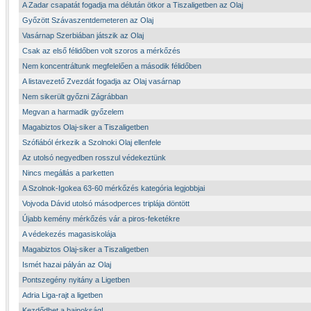
A Zadar csapatát fogadja ma délután ötkor a Tiszaligetben az Olaj
Győzött Szávaszentdemeteren az Olaj
Vasárnap Szerbiában játszik az Olaj
Csak az első félidőben volt szoros a mérkőzés
Nem koncentráltunk megfelelően a második félidőben
A listavezető Zvezdát fogadja az Olaj vasárnap
Nem sikerült győzni Zágrábban
Megvan a harmadik győzelem
Magabiztos Olaj-siker a Tiszaligetben
Szófiából érkezik a Szolnoki Olaj ellenfele
Az utolsó negyedben rosszul védekeztünk
Nincs megállás a parketten
A Szolnok-Igokea 63-60 mérkőzés kategória legjobbjai
Vojvoda Dávid utolsó másodperces triplája döntött
Újabb kemény mérkőzés vár a piros-feketékre
A védekezés magasiskolája
Magabiztos Olaj-siker a Tiszaligetben
Ismét hazai pályán az Olaj
Pontszegény nyitány a Ligetben
Adria Liga-rajt a ligetben
Kezdődhet a bajnokság!