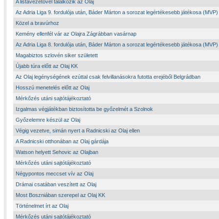
A listavezetővel találkozik az Olaj
Az Adria Liga 9. fordulója után, Báder Márton a sorozat legértékesebb játékosa (MVP)
Közel a bravúrhoz
Kemény ellenfél vár az Olajra Zágrábban vasárnap
Az Adria Liga 8. fordulója után, Báder Márton a sorozat legértékesebb játékosa (MVP)
Magabiztos szlovén siker született
Újabb túra előtt az Olaj KK
Az Olaj legénységének ezúttal csak felvillanásokra futotta erejéből Belgrádban
Hosszú menetelés előtt az Olaj
Mérkőzés utáni sajtótájékoztató
Izgalmas végjátékban biztosította be győzelmét a Szolnok
Győzelemre készül az Olaj
Végig vezetve, simán nyert a Radnicski az Olaj ellen
A Radnicski otthonában az Olaj gárdája
Watson helyett Sehovic az Olajban
Mérkőzés utáni sajtótájékoztató
Négypontos meccset vív az Olaj
Drámai csatában veszített az Olaj
Most Boszniában szerepel az Olaj KK
Történelmet írt az Olaj
Mérkőzés utáni sajtótájékoztató