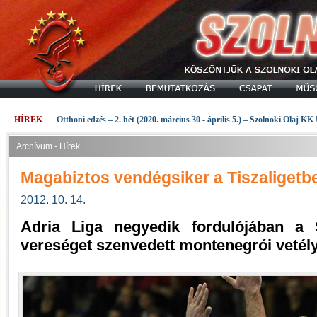
HÍREK
Otthoni edzés – 2. hét (2020. március 30 - április 5.) – Szolnoki Olaj KK
Archívum - Hírek
Magabiztos vendégsiker a Tiszaligetb
2012. 10. 14.
Adria Liga negyedik fordulójában a 
vereséget szenvedett montenegrói vetélyt