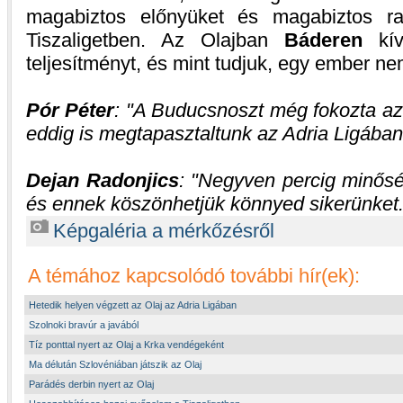
magabiztos előnyüket és magabiztos raj
Tiszaligetben. Az Olajban
Báderen
kí
teljesítményt, és mint tudjuk, egy ember n
Pór Péter
:
A Buducsnoszt még fokozta azt
eddig is megtapasztaltunk az Adria Ligában
Dejan Radonjics
:
Negyven percig minősé
és ennek köszönhetjük könnyed sikerünket
Képgaléria a mérkőzésről
A témához kapcsolódó további hír(ek):
Hetedik helyen végzett az Olaj az Adria Ligában
Szolnoki bravúr a javából
Tíz ponttal nyert az Olaj a Krka vendégeként
Ma délután Szlovéniában játszik az Olaj
Parádés derbin nyert az Olaj