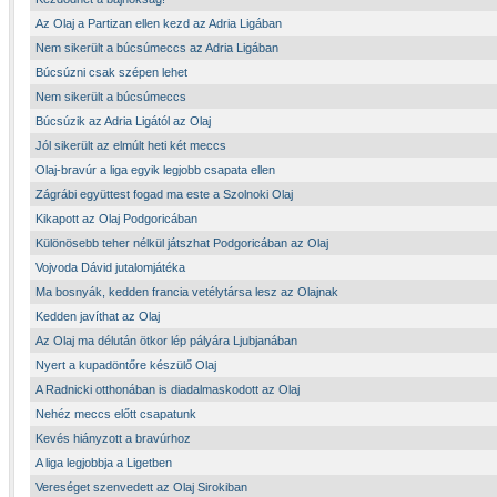
Az Olaj a Partizan ellen kezd az Adria Ligában
Nem sikerült a búcsúmeccs az Adria Ligában
Búcsúzni csak szépen lehet
Nem sikerült a búcsúmeccs
Búcsúzik az Adria Ligától az Olaj
Jól sikerült az elmúlt heti két meccs
Olaj-bravúr a liga egyik legjobb csapata ellen
Zágrábi együttest fogad ma este a Szolnoki Olaj
Kikapott az Olaj Podgoricában
Különösebb teher nélkül játszhat Podgoricában az Olaj
Vojvoda Dávid jutalomjátéka
Ma bosnyák, kedden francia vetélytársa lesz az Olajnak
Kedden javíthat az Olaj
Az Olaj ma délután ötkor lép pályára Ljubjanában
Nyert a kupadöntőre készülő Olaj
A Radnicki otthonában is diadalmaskodott az Olaj
Nehéz meccs előtt csapatunk
Kevés hiányzott a bravúrhoz
A liga legjobbja a Ligetben
Vereséget szenvedett az Olaj Sirokiban