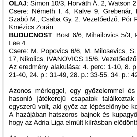
OLAJ
: Simon 10/3, Horváth Á. 2, Watson 
Csere: Németh I. 4, Kalve 9, Grebenár, 
Szabó M., Csaba Gy. 2. Vezetőedző: Pór P
Kmézics Zorán.
BUDUCNOST
: Bost 6/6, Mihailovics 5/3
Lee 4.
Csere: M. Popovics 6/6, M. Milosevics,
17, Nikolics, IVANOVICS 15/6. Vezetőedző
Az eredmény alakulása: 4. perc: 1-10, 8. p.:
21-40, 24. p.: 31-49, 28. p.: 33-55, 34. p.: 4
Azonos mérleggel, egy győzelemmel és k
hasonló játékerejű csapatok találkoztak
egyszerű volt, aki győz az lépéselőnybe k
A hazájában hatszoros bajnok és kupagyőz
hogy az Adria Liga elmúlt kiírásban elődöntő