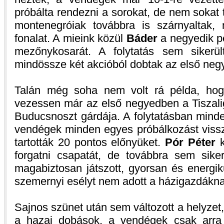
próbálta rendezni a sorokat, de nem sokat t
montenegróiak továbbra is szárnyaltak,
fonalat. A mieink közül
Báder
a negyedik p
mezőnykosarát. A folytatás sem sikerü
mindössze két akcióból dobtak az első neg
Talán még soha nem volt rá példa, hog
vezessen már az első negyedben a Tiszali
Buducsnoszt gárdája. A folytatásban minde
vendégek minden egyes próbálkozást vissz
tartották 20 pontos előnyüket.
Pór Péter
k
forgatni csapatát, de továbbra sem sik
magabiztosan játszott, gyorsan és energi
szemernyi esélyt nem adott a házigazdákna
Sajnos szünet után sem változott a helyze
a hazai dobások, a vendégek csak arra 