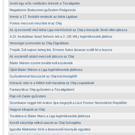
Ismét egy erős vetélytárs érkezik a Tiszaligetbe
Magabiztos Buducnost-győzelem Podgoricán
Immár a 17. fordulót rendezik az Adria Ligában
Fontos meccset veszített el az Olaj
Az új esztendő első Adria Liga mérkőzését az Olaj a bosnyák Siroki ellen játssza
A 15. fordulóban Sead Sehovic lett a 2. (30 VAL) legértékesebb játékos
Vereséget szenvedet az Olaj Zágrábban
Trepák Zoli sajnos beteg lett, Ernests Kalve lázasan szállt fel a buszra
Az esztendő utolsó meccsét játssza az Olaj
Báder Márton szerint tovább kell küzdeniük
Újból Báder Márton a Liga legértékesebb játékosa
Győzelemmel búcsúzott az Olaj közönségétől
A bravúr után is a földön kell maradnia az Olaj csapatának
Fantasztikus Olaj-győzelem a Tiszaligetben!
Rajt-cél Zadar-győzelem
Szombaton reggel hét órakor újra megnyílt a Liszt Ferenc Nemzetközi Repülőtér
Nagyon kikapott az Olaj
Továbbra is Báder Marci a Liga legértékesebb játékosa
Kezdő irányítója nélkül utazott az Olaj Szkopjéba
Igazolta félelmetes hírét a listavezető bosnyák együttes