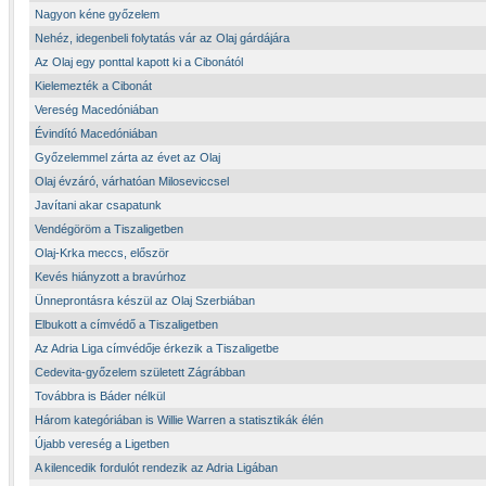
Nagyon kéne győzelem
Nehéz, idegenbeli folytatás vár az Olaj gárdájára
Az Olaj egy ponttal kapott ki a Cibonától
Kielemezték a Cibonát
Vereség Macedóniában
Évindító Macedóniában
Győzelemmel zárta az évet az Olaj
Olaj évzáró, várhatóan Miloseviccsel
Javítani akar csapatunk
Vendégöröm a Tiszaligetben
Olaj-Krka meccs, először
Kevés hiányzott a bravúrhoz
Ünneprontásra készül az Olaj Szerbiában
Elbukott a címvédő a Tiszaligetben
Az Adria Liga címvédője érkezik a Tiszaligetbe
Cedevita-győzelem született Zágrábban
Továbbra is Báder nélkül
Három kategóriában is Willie Warren a statisztikák élén
Újabb vereség a Ligetben
A kilencedik fordulót rendezik az Adria Ligában