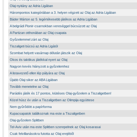
Olaj-nyitány az Adria Ligában
Hárompontos kategóriában a 3. helyen végzett az Olaj az Adria Ligában
Báder Márton az 5. legértékesebb játékos az Adria Ligában
A belgrádi Pionir-csarnokban vereséggel búcsúzott az Olaj
A Partizan otthonában az Olaj csapata
Győzelemmel zárt az Olaj
Tiszaligeti búcsú az Adria Ligától
Szombat helyett vasárnap délután játszik az Olaj
Okos és taktikus játékkal nyert az Olaj
Nagyon kevés hiányzott a győzelemhez
A listavezető ellen lép pályára az Olaj
Újabb Olaj-siker az ABA Ligában
Tovább menetelne az Olaj
Parádés játék és 17 pontos, kiütéses Olaj-győzelem a Tiszaligetben!
Közel húsz év után a Tiszaligetben az Olimpija együttese
Nem gyűrődött a papírforma
Kupacsapatok találkoznak ma este a Tiszaligetben
Olaj-győzelem Splitben
Tel-Aviv után ma este Splitben szerepelnek az Olaj kosarasai
Csak felvillanásokra futotta az Olaj erejéből