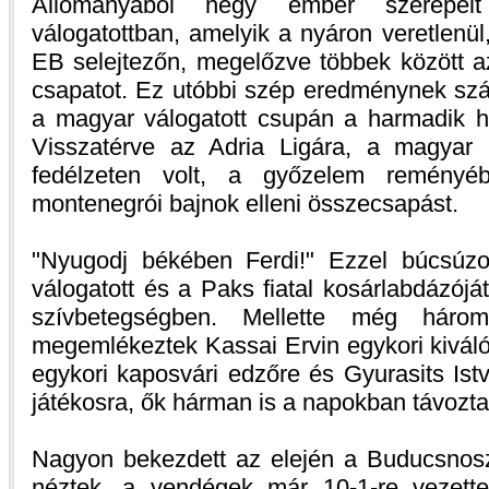
Állományából négy ember szerepel
válogatottban, amelyik a nyáron veretlenül
EB selejtezőn, megelőzve többek között az
csapatot. Ez utóbbi szép eredménynek szám
a magyar válogatott csupán a harmadik he
Visszatérve az Adria Ligára, a magyar 
fedélzeten volt, a győzelem reményé
montenegrói bajnok elleni összecsapást.
"Nyugodj békében Ferdi!" Ezzel búcsúzo
válogatott és a Paks fiatal kosárlabdázójá
szívbetegségben. Mellette még három
megemlékeztek Kassai Ervin egykori kivál
egykori kaposvári edzőre és Gyurasits Istv
játékosra, ők hárman is a napokban távozta
Nagyon bekezdett az elején a Buducsnoszt
néztek, a vendégek már 10-1-re vezett