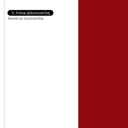
Tweets by SzolnokiOlaj