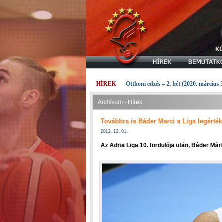
HÍREK
Otthoni edzés – 2. hét (2020. március 
Archívum - Hírek
Továbbra is Báder Marci a Liga legérté
2012. 12. 01.
Az Adria Liga 10. fordulója után, Báder Már