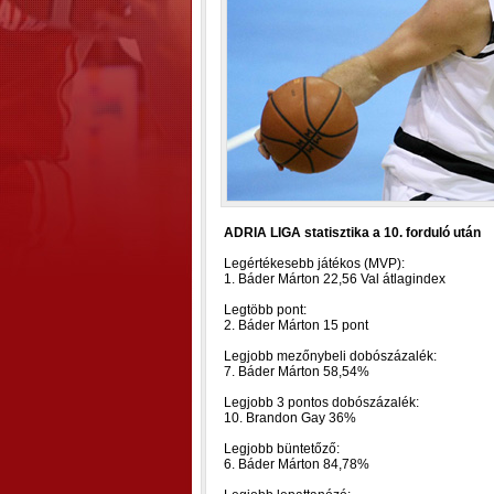
ADRIA LIGA statisztika a 10. forduló után
Legértékesebb játékos (MVP):
1. Báder Márton 22,56 Val átlagindex
Legtöbb pont:
2. Báder Márton 15 pont
Legjobb mezőnybeli dobószázalék:
7. Báder Márton 58,54%
Legjobb 3 pontos dobószázalék:
10. Brandon Gay 36%
Legjobb büntetőző:
6. Báder Márton 84,78%