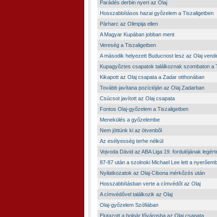
Parádés derbin nyert az Olaj
Hosszabbításos hazai győzelem a Tiszaligetben
Párharc az Olimpija ellen
A Magyar Kupában jobban ment
Vereség a Tiszaligetben
A második helyezett Buducnost lesz az Olaj vend
Kupagyőztes csapatok találkoznak szombaton a T
Kikapott az Olaj csapata a Zadar otthonában
Tovább javítana pozícióján az Olaj Zadarban
Csúcsot javított az Olaj csapata
Fontos Olaj-győzelem a Tiszaligetben
Menekülés a győzelembe
Nem jöttünk ki az ötvenből
Az esélyesség terhe nélkül
Vojvoda Dávid az ABA Liga 19. fordulójának legér
87-87 után a szolnoki Michael Lee lett a nyerőem
Nyilatkozatok az Olaj-Cibona mérkőzés után
Hosszabbításban verte a címvédőt az Olaj
A címvédővel találkozik az Olaj
Olaj-győzelem Szófiában
Elutazott a bolgár fővárosba az Olaj csapata