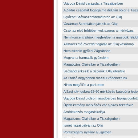
Vojvoda Dávid varázslat a Tiszaligetben
A Zadar csapatát fogadja ma délután ötkor a Tisza
Győzött Szávaszentdemeteren az Olaj
Vasárnap Szerbiában játszik az Olaj
Csak az első félidőben volt szoros a mérkőzés
Nem koncentráltunk megfelelően a második félid
A listavezető Zvezdát fogadja az Olaj vasárnap
Nem sikerült győzni Zágrábban
Megvan a harmadik győzelem
Magabiztos Olaj-siker a Tiszaligetben
Szófiából érkezik a Szolnoki Olaj ellenfele
Az utolsó negyedben rosszul védekeztünk
Nincs megállás a parketten
A Szolnok-Igokea 63-60 mérkőzés kategória legjo
Vojvoda Dávid utolsó másodperces triplája döntött
Újabb kemény mérkőzés vár a piros-feketékre
A védekezés magasiskolája
Magabiztos Olaj-siker a Tiszaligetben
Ismét hazai pályán az Olaj
Pontszegény nyitány a Ligetben