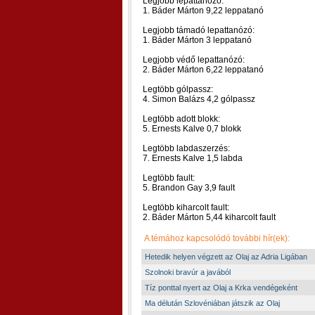
Legjobb lepattanózó:
1. Báder Márton 9,22 leppatanó
Legjobb támadó lepattanózó:
1. Báder Márton 3 leppatanó
Legjobb védő lepattanózó:
2. Báder Márton 6,22 leppatanó
Legtöbb gólpassz:
4. Simon Balázs 4,2 gólpassz
Legtöbb adott blokk:
5. Ernests Kalve 0,7 blokk
Legtöbb labdaszerzés:
7. Ernests Kalve 1,5 labda
Legtöbb fault:
5. Brandon Gay 3,9 fault
Legtöbb kiharcolt fault:
2. Báder Márton 5,44 kiharcolt fault
A témához kapcsolódó további hír(ek):
Hetedik helyen végzett az Olaj az Adria Ligában
Szolnoki bravúr a javából
Tíz ponttal nyert az Olaj a Krka vendégeként
Ma délután Szlovéniában játszik az Olaj