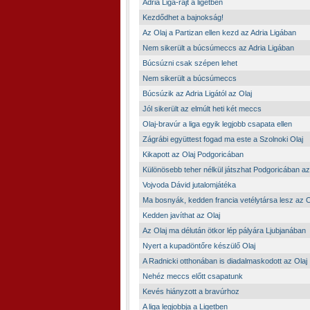
Adria Liga-rajt a ligetben
Kezdődhet a bajnokság!
Az Olaj a Partizan ellen kezd az Adria Ligában
Nem sikerült a búcsúmeccs az Adria Ligában
Búcsúzni csak szépen lehet
Nem sikerült a búcsúmeccs
Búcsúzik az Adria Ligától az Olaj
Jól sikerült az elmúlt heti két meccs
Olaj-bravúr a liga egyik legjobb csapata ellen
Zágrábi együttest fogad ma este a Szolnoki Olaj
Kikapott az Olaj Podgoricában
Különösebb teher nélkül játszhat Podgoricában az
Vojvoda Dávid jutalomjátéka
Ma bosnyák, kedden francia vetélytársa lesz az 
Kedden javíthat az Olaj
Az Olaj ma délután ötkor lép pályára Ljubjanában
Nyert a kupadöntőre készülő Olaj
A Radnicki otthonában is diadalmaskodott az Olaj
Nehéz meccs előtt csapatunk
Kevés hiányzott a bravúrhoz
A liga legjobbja a Ligetben