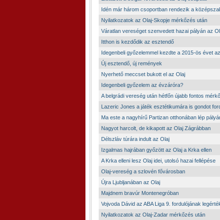
Idén már három csoportban rendezik a középsza
Nyilatkozatok az Olaj-Skopje mérkőzés után
Váratlan vereséget szenvedett hazai pályán az Ol
Itthon is kezdődik az esztendő
Idegenbeli győzelemmel kezdte a 2015-ös évet az
Új esztendő, új remények
Nyerhető meccset bukott el az Olaj
Idegenbeli győzelem az évzáróra?
A belgrádi vereség után hétfőn újabb fontos mérk
Lazeric Jones a játék esztétikumára is gondot ford
Ma este a nagyhírű Partizan otthonában lép pályá
Nagyot harcolt, de kikapott az Olaj Zágrábban
Délszláv túrára indult az Olaj
Izgalmas hajrában győzött az Olaj a Krka ellen
A Krka elleni lesz Olaj idei, utolsó hazai fellépése
Olaj-vereség a szlovén fővárosban
Újra Ljubljanában az Olaj
Majdnem bravúr Montenegróban
Vojvoda Dávid az ABA Liga 9. fordulójának legért
Nyilatkozatok az Olaj-Zadar mérkőzés után