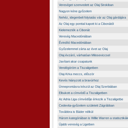
Vereséget szenvedett az Olaj Sirokiban
Nagyon kéne győzelem
Nehéz, idegenbeli folytatás vár az Olaj gárdájára
Az Olaj egy ponttal kapott ki a Cibonától
Kielemezték a Cibonát
Vereség Macedóniában
Évindító Macedóniában
Győzelemmel zárta az évet az Olaj
Olaj évzáró, várhatóan Miloseviccsel
Javítani akar csapatunk
Vendégöröm a Tiszaligetben
Olaj-Krka meccs, először
Kevés hiányzott a bravúrhoz
Ünneprontásra készül az Olaj Szerbiában
Elbukott a címvédő a Tiszaligetben
Az Adria Liga címvédője érkezik a Tiszaligetbe
Cedevita-győzelem született Zágrábban
Továbbra is Báder nélkül
Három kategóriában is Willie Warren a statisztikák
Újabb vereség a Ligetben