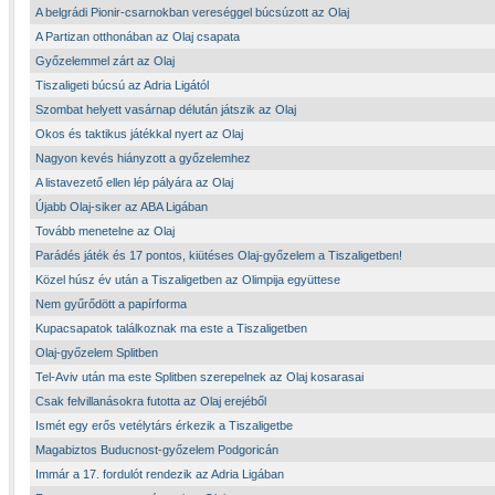
A belgrádi Pionir-csarnokban vereséggel búcsúzott az Olaj
A Partizan otthonában az Olaj csapata
Győzelemmel zárt az Olaj
Tiszaligeti búcsú az Adria Ligától
Szombat helyett vasárnap délután játszik az Olaj
Okos és taktikus játékkal nyert az Olaj
Nagyon kevés hiányzott a győzelemhez
A listavezető ellen lép pályára az Olaj
Újabb Olaj-siker az ABA Ligában
Tovább menetelne az Olaj
Parádés játék és 17 pontos, kiütéses Olaj-győzelem a Tiszaligetben!
Közel húsz év után a Tiszaligetben az Olimpija együttese
Nem gyűrődött a papírforma
Kupacsapatok találkoznak ma este a Tiszaligetben
Olaj-győzelem Splitben
Tel-Aviv után ma este Splitben szerepelnek az Olaj kosarasai
Csak felvillanásokra futotta az Olaj erejéből
Ismét egy erős vetélytárs érkezik a Tiszaligetbe
Magabiztos Buducnost-győzelem Podgoricán
Immár a 17. fordulót rendezik az Adria Ligában