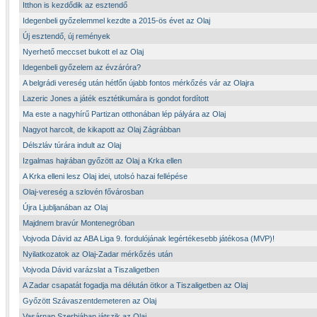
Itthon is kezdődik az esztendő
Idegenbeli győzelemmel kezdte a 2015-ös évet az Olaj
Új esztendő, új remények
Nyerhető meccset bukott el az Olaj
Idegenbeli győzelem az évzáróra?
A belgrádi vereség után hétfőn újabb fontos mérkőzés vár az Olajra
Lazeric Jones a játék esztétikumára is gondot fordított
Ma este a nagyhírű Partizan otthonában lép pályára az Olaj
Nagyot harcolt, de kikapott az Olaj Zágrábban
Délszláv túrára indult az Olaj
Izgalmas hajrában győzött az Olaj a Krka ellen
A Krka elleni lesz Olaj idei, utolsó hazai fellépése
Olaj-vereség a szlovén fővárosban
Újra Ljubljanában az Olaj
Majdnem bravúr Montenegróban
Vojvoda Dávid az ABA Liga 9. fordulójának legértékesebb játékosa (MVP)!
Nyilatkozatok az Olaj-Zadar mérkőzés után
Vojvoda Dávid varázslat a Tiszaligetben
A Zadar csapatát fogadja ma délután ötkor a Tiszaligetben az Olaj
Győzött Szávaszentdemeteren az Olaj
Vasárnap Szerbiában játszik az Olaj