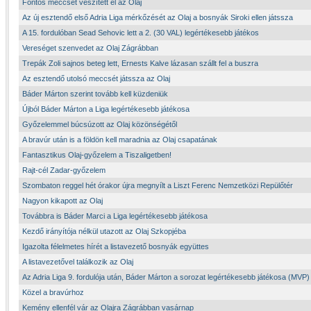
Fontos meccset veszített el az Olaj
Az új esztendő első Adria Liga mérkőzését az Olaj a bosnyák Siroki ellen játssza
A 15. fordulóban Sead Sehovic lett a 2. (30 VAL) legértékesebb játékos
Vereséget szenvedet az Olaj Zágrábban
Trepák Zoli sajnos beteg lett, Ernests Kalve lázasan szállt fel a buszra
Az esztendő utolsó meccsét játssza az Olaj
Báder Márton szerint tovább kell küzdeniük
Újból Báder Márton a Liga legértékesebb játékosa
Győzelemmel búcsúzott az Olaj közönségétől
A bravúr után is a földön kell maradnia az Olaj csapatának
Fantasztikus Olaj-győzelem a Tiszaligetben!
Rajt-cél Zadar-győzelem
Szombaton reggel hét órakor újra megnyílt a Liszt Ferenc Nemzetközi Repülőtér
Nagyon kikapott az Olaj
Továbbra is Báder Marci a Liga legértékesebb játékosa
Kezdő irányítója nélkül utazott az Olaj Szkopjéba
Igazolta félelmetes hírét a listavezető bosnyák együttes
A listavezetővel találkozik az Olaj
Az Adria Liga 9. fordulója után, Báder Márton a sorozat legértékesebb játékosa (MVP)
Közel a bravúrhoz
Kemény ellenfél vár az Olajra Zágrábban vasárnap