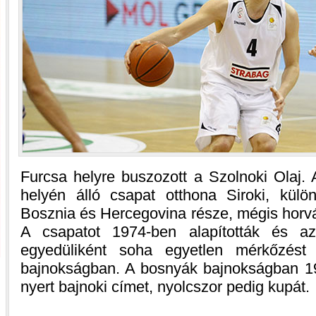
Furcsa helyre buszozott a Szolnoki Olaj. 
helyén álló csapat otthona Siroki, külö
Bosznia és Hercegovina része, mégis horvá
A csapatot 1974-ben alapították és a
egyedüliként soha egyetlen mérkőzést 
bajnokságban. A bosnyák bajnokságban 199
nyert bajnoki címet, nyolcszor pedig kupát.