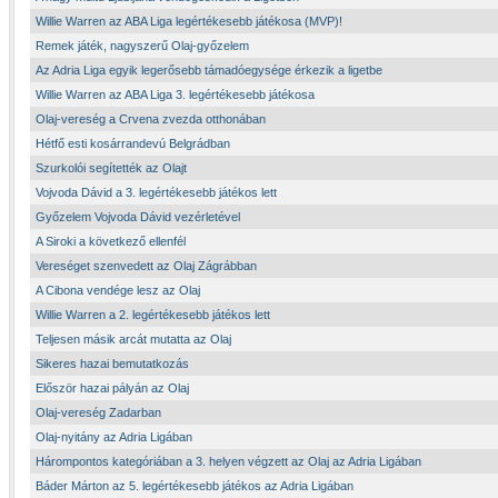
Willie Warren az ABA Liga legértékesebb játékosa (MVP)!
Remek játék, nagyszerű Olaj-győzelem
Az Adria Liga egyik legerősebb támadóegysége érkezik a ligetbe
Willie Warren az ABA Liga 3. legértékesebb játékosa
Olaj-vereség a Crvena zvezda otthonában
Hétfő esti kosárrandevú Belgrádban
Szurkolói segítették az Olajt
Vojvoda Dávid a 3. legértékesebb játékos lett
Győzelem Vojvoda Dávid vezérletével
A Siroki a következő ellenfél
Vereséget szenvedett az Olaj Zágrábban
A Cibona vendége lesz az Olaj
Willie Warren a 2. legértékesebb játékos lett
Teljesen másik arcát mutatta az Olaj
Sikeres hazai bemutatkozás
Először hazai pályán az Olaj
Olaj-vereség Zadarban
Olaj-nyitány az Adria Ligában
Hárompontos kategóriában a 3. helyen végzett az Olaj az Adria Ligában
Báder Márton az 5. legértékesebb játékos az Adria Ligában