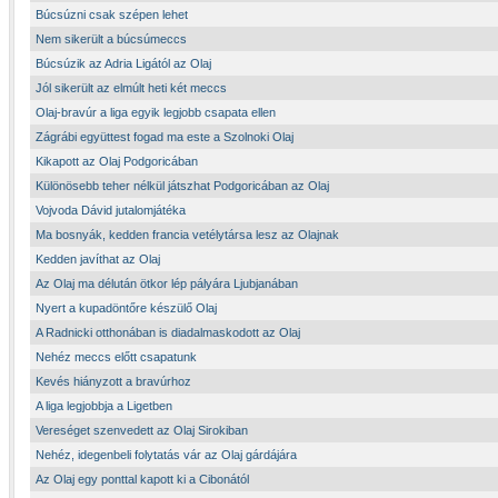
Búcsúzni csak szépen lehet
Nem sikerült a búcsúmeccs
Búcsúzik az Adria Ligától az Olaj
Jól sikerült az elmúlt heti két meccs
Olaj-bravúr a liga egyik legjobb csapata ellen
Zágrábi együttest fogad ma este a Szolnoki Olaj
Kikapott az Olaj Podgoricában
Különösebb teher nélkül játszhat Podgoricában az Olaj
Vojvoda Dávid jutalomjátéka
Ma bosnyák, kedden francia vetélytársa lesz az Olajnak
Kedden javíthat az Olaj
Az Olaj ma délután ötkor lép pályára Ljubjanában
Nyert a kupadöntőre készülő Olaj
A Radnicki otthonában is diadalmaskodott az Olaj
Nehéz meccs előtt csapatunk
Kevés hiányzott a bravúrhoz
A liga legjobbja a Ligetben
Vereséget szenvedett az Olaj Sirokiban
Nehéz, idegenbeli folytatás vár az Olaj gárdájára
Az Olaj egy ponttal kapott ki a Cibonától