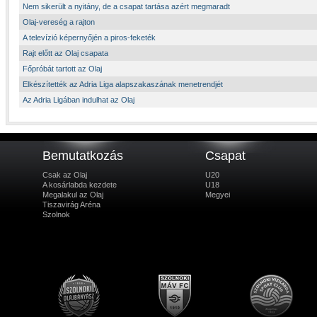
Nem sikerült a nyitány, de a csapat tartása azért megmaradt
Olaj-vereség a rajton
A televízió képernyőjén a piros-feketék
Rajt előtt az Olaj csapata
Főpróbát tartott az Olaj
Elkészítették az Adria Liga alapszakaszának menetrendjét
Az Adria Ligában indulhat az Olaj
Bemutatkozás
Csapat
Csak az Olaj
U20
A kosárlabda kezdete
U18
Megalakul az Olaj
Megyei
Tiszavirág Aréna
Szolnok