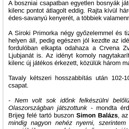
A boszniai csapatban egyetlen bosnyák já
kilenc pontot átlagolt eddig. Rajta kívül h
édes-savanyú kenyerét, a többiek valamenn
A Siroki Primorka négy győzelemmel és ti
helyen áll, pedig egészen jól kezdte az idé
fordulóban elkapta odahaza a Crvena Zv
Ljubjanát is. Az idényt komoly nagytakarí
kilenc új játékos érkezett, közülük három 
Tavaly kétszeri hosszabbítás után 102-
csapat.
- Nem volt sok időnk felkészülni belő
Olaszországban játszottunk
- mondta érd
Brijeg felé tartó buszon
Simon Balázs
, az
mindig nagyon nehéz nyerni, szerintem 