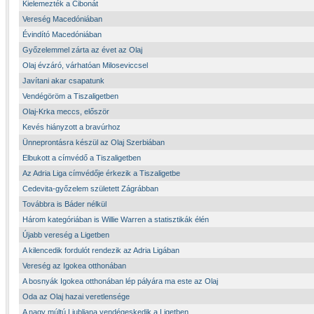
Kielemezték a Cibonát
Vereség Macedóniában
Évindító Macedóniában
Győzelemmel zárta az évet az Olaj
Olaj évzáró, várhatóan Miloseviccsel
Javítani akar csapatunk
Vendégöröm a Tiszaligetben
Olaj-Krka meccs, először
Kevés hiányzott a bravúrhoz
Ünneprontásra készül az Olaj Szerbiában
Elbukott a címvédő a Tiszaligetben
Az Adria Liga címvédője érkezik a Tiszaligetbe
Cedevita-győzelem született Zágrábban
Továbbra is Báder nélkül
Három kategóriában is Willie Warren a statisztikák élén
Újabb vereség a Ligetben
A kilencedik fordulót rendezik az Adria Ligában
Vereség az Igokea otthonában
A bosnyák Igokea otthonában lép pályára ma este az Olaj
Oda az Olaj hazai veretlensége
A nagy múltú Ljubljana vendégeskedik a Ligetben