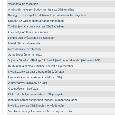
Vereség a Tiszaligetben
A második helyezett Buducnost lesz az Olaj vendége
Kupagyőztes csapatok találkoznak szombaton a Tiszaligetben
Kikapott az Olaj csapata a Zadar otthonában
Tovább javítana pozícióján az Olaj Zadarban
Csúcsot javított az Olaj csapata
Fontos Olaj-győzelem a Tiszaligetben
Menekülés a győzelembe
Nem jöttünk ki az ötvenből
Az esélyesség terhe nélkül
Vojvoda Dávid az ABA Liga 19. fordulójának legértékesebb játékosa (MVP)!
87-87 után a szolnoki Michael Lee lett a nyerőember
Nyilatkozatok az Olaj-Cibona mérkőzés után
Hosszabbításban verte a címvédőt az Olaj
A címvédővel találkozik az Olaj
Olaj-győzelem Szófiában
Elutazott a bolgár fővárosba az Olaj csapata
Idén már három csoportban rendezik a középszakaszt
Nyilatkozatok az Olaj-Skopje mérkőzés után
Váratlan vereséget szenvedett hazai pályán az Olaj