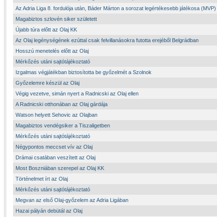
Az Adria Liga 8. fordulója után, Báder Márton a sorozat legértékesebb játékosa (MVP)
Magabiztos szlovén siker született
Újabb túra előtt az Olaj KK
Az Olaj legénységének ezúttal csak felvillanásokra futotta erejéből Belgrádban
Hosszú menetelés előtt az Olaj
Mérkőzés utáni sajtótájékoztató
Izgalmas végjátékban biztosította be győzelmét a Szolnok
Győzelemre készül az Olaj
Végig vezetve, simán nyert a Radnicski az Olaj ellen
A Radnicski otthonában az Olaj gárdája
Watson helyett Sehovic az Olajban
Magabiztos vendégsiker a Tiszaligetben
Mérkőzés utáni sajtótájékoztató
Négypontos meccset vív az Olaj
Drámai csatában veszített az Olaj
Most Boszniában szerepel az Olaj KK
Történelmet írt az Olaj
Mérkőzés utáni sajtótájékoztató
Megvan az első Olaj-győzelem az Adria Ligában
Hazai pályán debütál az Olaj