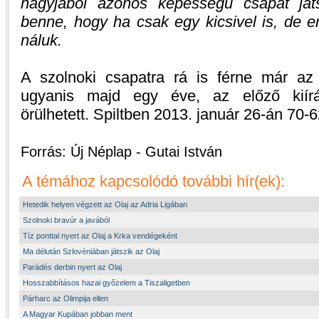
nagyjából azonos képességű csapat ját
benne, hogy ha csak egy kicsivel is, de 
náluk.
A szolnoki csapatra rá is férne már az 
ugyanis majd egy éve, az előző kiírás
örülhetett. Spiltben 2013. január 26-án 70-6
Forrás: Új Néplap - Gutai István
A témához kapcsolódó további hír(ek):
Hetedik helyen végzett az Olaj az Adria Ligában
Szolnoki bravúr a javából
Tíz ponttal nyert az Olaj a Krka vendégeként
Ma délután Szlovéniában játszik az Olaj
Parádés derbin nyert az Olaj
Hosszabbításos hazai győzelem a Tiszaligetben
Párharc az Olimpija ellen
A Magyar Kupában jobban ment