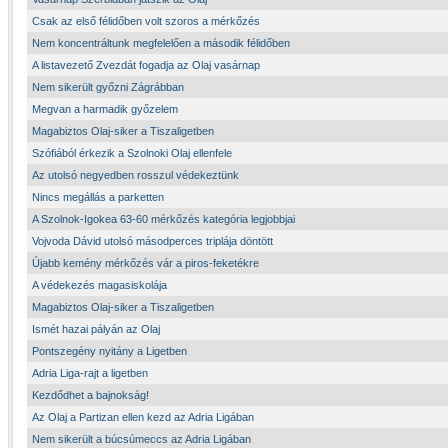
Csak az első félidőben volt szoros a mérkőzés
Nem koncentráltunk megfelelően a második félidőben
A listavezető Zvezdát fogadja az Olaj vasárnap
Nem sikerült győzni Zágrábban
Megvan a harmadik győzelem
Magabiztos Olaj-siker a Tiszaligetben
Szófiából érkezik a Szolnoki Olaj ellenfele
Az utolsó negyedben rosszul védekeztünk
Nincs megállás a parketten
A Szolnok-Igokea 63-60 mérkőzés kategória legjobbjai
Vojvoda Dávid utolsó másodperces triplája döntött
Újabb kemény mérkőzés vár a piros-feketékre
A védekezés magasiskolája
Magabiztos Olaj-siker a Tiszaligetben
Ismét hazai pályán az Olaj
Pontszegény nyitány a Ligetben
Adria Liga-rajt a ligetben
Kezdődhet a bajnokság!
Az Olaj a Partizan ellen kezd az Adria Ligában
Nem sikerült a búcsúmeccs az Adria Ligában