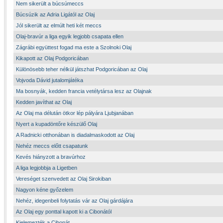
Nem sikerült a búcsúmeccs
Búcsúzik az Adria Ligától az Olaj
Jól sikerült az elmúlt heti két meccs
Olaj-bravúr a liga egyik legjobb csapata ellen
Zágrábi együttest fogad ma este a Szolnoki Olaj
Kikapott az Olaj Podgoricában
Különösebb teher nélkül játszhat Podgoricában az Olaj
Vojvoda Dávid jutalomjátéka
Ma bosnyák, kedden francia vetélytársa lesz az Olajnak
Kedden javíthat az Olaj
Az Olaj ma délután ötkor lép pályára Ljubjanában
Nyert a kupadöntőre készülő Olaj
A Radnicki otthonában is diadalmaskodott az Olaj
Nehéz meccs előtt csapatunk
Kevés hiányzott a bravúrhoz
A liga legjobbja a Ligetben
Vereséget szenvedett az Olaj Sirokiban
Nagyon kéne győzelem
Nehéz, idegenbeli folytatás vár az Olaj gárdájára
Az Olaj egy ponttal kapott ki a Cibonától
Kielemezték a Cibonát