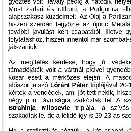
győztes volt, tavaly pedig a hatodik hely
Most zadari és otthoni, a Podgorica elle
alapszakasz küzdelmeit. Az Olaj a Partizan 
hiszen szerdán legyőzte az újonc Metala
további javulást kért csapatától, illetve
folytatáshoz, hiszen innentől már szombat-
játszaniuk.
Az megítélés kérdése, hogy jól védek
támadójáték volt a vártnál picivel gyengé
kosár esett a mérkőzés elején. A máso
először játszó
Lóránt Péter
triplájával 20-
kértek a vendégek, ami jót tett nekik, hisz
négy pont távolságra zárkóztak fel. A sz
Strahinja Milosevic
triplája, a szívó
szakadtak le, de a félidő így is 29-23-as szo
Ha a statisztikát nézzük, a két csapat 