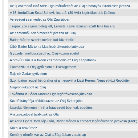
Az új esztendő első Adria Liga mérkőzését az Olaj a bosnyák Siroki ellen játssza
A 15. fordulóban Sead Sehovic lett a 2. (30 VAL) legértékesebb játékos
Vereséget szenvedet az Olaj Zágrábban
Trepák Zoli sajnos beteg lett, Ernests Kalve lázasan szállt fel a buszra
Az esztendő utolsó meccsét játssza az Olaj
Báder Márton szerint tovább kell küzdeniük
Újból Báder Márton a Liga legértékesebb játékosa
Győzelemmel búcsúzott az Olaj közönségétől
A bravúr után is a földön kell maradnia az Olaj csapatának
Fantasztikus Olaj-győzelem a Tiszaligetben!
Rajt-cél Zadar-győzelem
Szombaton reggel hét órakor újra megnyílt a Liszt Ferenc Nemzetközi Repülőtér
Nagyon kikapott az Olaj
Továbbra is Báder Marci a Liga legértékesebb játékosa
Kezdő irányítója nélkül utazott az Olaj Szkopjéba
Igazolta félelmetes hírét a listavezető bosnyák együttes
A listavezetővel találkozik az Olaj
Az Adria Liga 9. fordulója után, Báder Márton a sorozat legértékesebb játékosa (MVP)
Közel a bravúrhoz
Kemény ellenfél vár az Olajra Zágrábban vasárnap