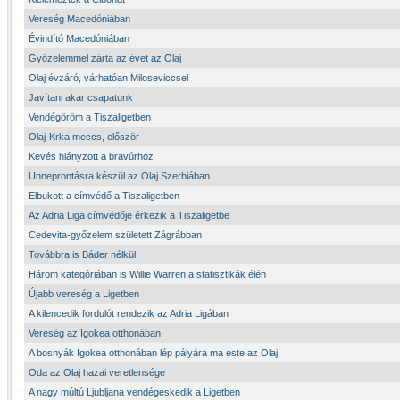
Vereség Macedóniában
Évindító Macedóniában
Győzelemmel zárta az évet az Olaj
Olaj évzáró, várhatóan Miloseviccsel
Javítani akar csapatunk
Vendégöröm a Tiszaligetben
Olaj-Krka meccs, először
Kevés hiányzott a bravúrhoz
Ünneprontásra készül az Olaj Szerbiában
Elbukott a címvédő a Tiszaligetben
Az Adria Liga címvédője érkezik a Tiszaligetbe
Cedevita-győzelem született Zágrábban
Továbbra is Báder nélkül
Három kategóriában is Willie Warren a statisztikák élén
Újabb vereség a Ligetben
A kilencedik fordulót rendezik az Adria Ligában
Vereség az Igokea otthonában
A bosnyák Igokea otthonában lép pályára ma este az Olaj
Oda az Olaj hazai veretlensége
A nagy múltú Ljubljana vendégeskedik a Ligetben