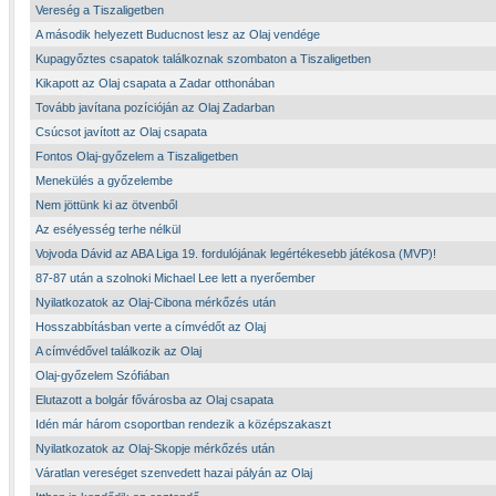
Vereség a Tiszaligetben
A második helyezett Buducnost lesz az Olaj vendége
Kupagyőztes csapatok találkoznak szombaton a Tiszaligetben
Kikapott az Olaj csapata a Zadar otthonában
Tovább javítana pozícióján az Olaj Zadarban
Csúcsot javított az Olaj csapata
Fontos Olaj-győzelem a Tiszaligetben
Menekülés a győzelembe
Nem jöttünk ki az ötvenből
Az esélyesség terhe nélkül
Vojvoda Dávid az ABA Liga 19. fordulójának legértékesebb játékosa (MVP)!
87-87 után a szolnoki Michael Lee lett a nyerőember
Nyilatkozatok az Olaj-Cibona mérkőzés után
Hosszabbításban verte a címvédőt az Olaj
A címvédővel találkozik az Olaj
Olaj-győzelem Szófiában
Elutazott a bolgár fővárosba az Olaj csapata
Idén már három csoportban rendezik a középszakaszt
Nyilatkozatok az Olaj-Skopje mérkőzés után
Váratlan vereséget szenvedett hazai pályán az Olaj