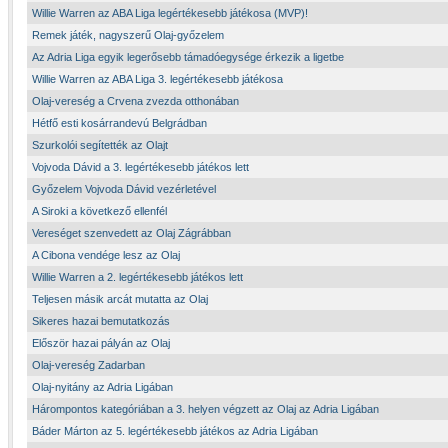
Willie Warren az ABA Liga legértékesebb játékosa (MVP)!
Remek játék, nagyszerű Olaj-győzelem
Az Adria Liga egyik legerősebb támadóegysége érkezik a ligetbe
Willie Warren az ABA Liga 3. legértékesebb játékosa
Olaj-vereség a Crvena zvezda otthonában
Hétfő esti kosárrandevú Belgrádban
Szurkolói segítették az Olajt
Vojvoda Dávid a 3. legértékesebb játékos lett
Győzelem Vojvoda Dávid vezérletével
A Siroki a következő ellenfél
Vereséget szenvedett az Olaj Zágrábban
A Cibona vendége lesz az Olaj
Willie Warren a 2. legértékesebb játékos lett
Teljesen másik arcát mutatta az Olaj
Sikeres hazai bemutatkozás
Először hazai pályán az Olaj
Olaj-vereség Zadarban
Olaj-nyitány az Adria Ligában
Hárompontos kategóriában a 3. helyen végzett az Olaj az Adria Ligában
Báder Márton az 5. legértékesebb játékos az Adria Ligában