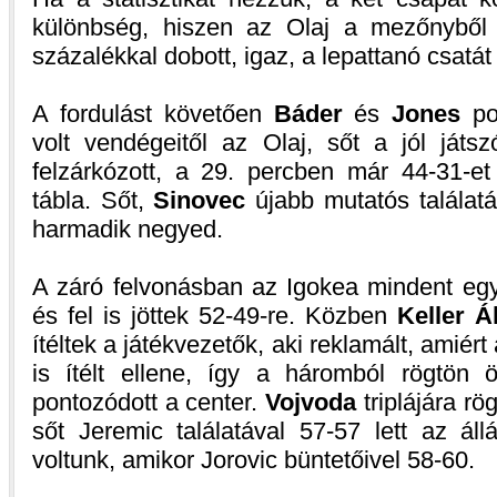
különbség, hiszen az Olaj a mezőnyből 
százalékkal dobott, igaz, a lepattanó csatát
A fordulást követően
Báder
és
Jones
pon
volt vendégeitől az Olaj, sőt a jól játs
felzárkózott, a 29. percben már 44-31-et
tábla. Sőt,
Sinovec
újabb mutatós találatá
harmadik negyed.
A záró felvonásban az Igokea mindent egy 
és fel is jöttek 52-49-re. Közben
Keller Á
ítéltek a játékvezetők, aki reklamált, amiért
is ítélt ellene, így a háromból rögtön ö
pontozódott a center.
Vojvoda
triplájára rö
sőt Jeremic találatával 57-57 lett az ál
voltunk, amikor Jorovic büntetőivel 58-60.