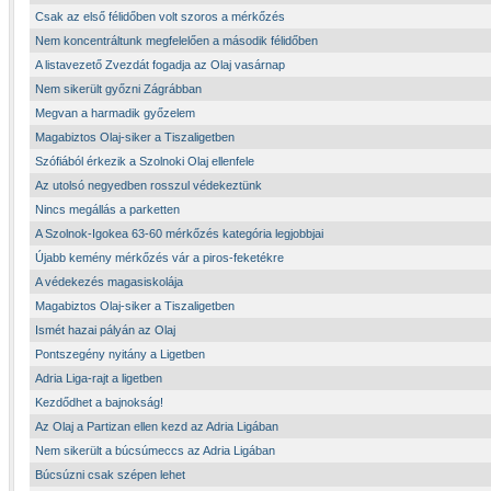
Csak az első félidőben volt szoros a mérkőzés
Nem koncentráltunk megfelelően a második félidőben
A listavezető Zvezdát fogadja az Olaj vasárnap
Nem sikerült győzni Zágrábban
Megvan a harmadik győzelem
Magabiztos Olaj-siker a Tiszaligetben
Szófiából érkezik a Szolnoki Olaj ellenfele
Az utolsó negyedben rosszul védekeztünk
Nincs megállás a parketten
A Szolnok-Igokea 63-60 mérkőzés kategória legjobbjai
Újabb kemény mérkőzés vár a piros-feketékre
A védekezés magasiskolája
Magabiztos Olaj-siker a Tiszaligetben
Ismét hazai pályán az Olaj
Pontszegény nyitány a Ligetben
Adria Liga-rajt a ligetben
Kezdődhet a bajnokság!
Az Olaj a Partizan ellen kezd az Adria Ligában
Nem sikerült a búcsúmeccs az Adria Ligában
Búcsúzni csak szépen lehet