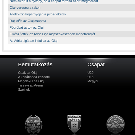
Nem sikerült a nyitány, de a csapat tartása azért megmaradt
Olaj-vereség a rajton
A televízió képernyőjén a piros-feketék
Rajt előtt az Olaj csapata
Főpróbát tartott az Olaj
Elkészítették az Adria Liga alapszakaszának menetrendjét
Az Adria Ligában indulhat az Olaj
Bemutatkozás
Csapat
Csak az Olaj
U20
A kosárlabda kezdete
U18
Megalakul az Olaj
Megyei
Tiszavirág Aréna
Szolnok