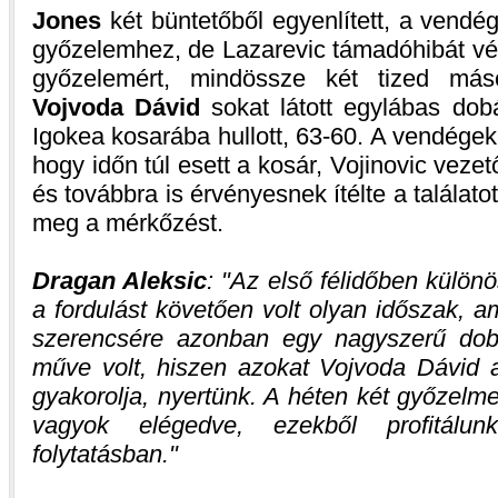
Jones
két büntetőből egyenlített, a vendé
győzelemhez, de Lazarevic támadóhibát vétet
győzelemért, mindössze két tized máso
Vojvoda Dávid
sokat látott egylábas dob
Igokea kosarába hullott, 63-60. A vendége
hogy időn túl esett a kosár, Vojinovic veze
és továbbra is érvényesnek ítélte a találato
meg a mérkőzést.
Dragan Aleksic
:
Az első félidőben külön
a fordulást követően volt olyan időszak, am
szerencsére azonban egy nagyszerű dob
műve volt, hiszen azokat Vojvoda Dávid
gyakorolja, nyertünk. A héten két győzelm
vagyok elégedve, ezekből profitálu
folytatásban.