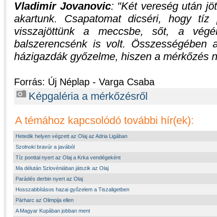
Vladimir Jovanovic
:
Két vereség után jö
akartunk. Csapatomat dicséri, hogy tíz p
visszajöttünk a meccsbe, sőt, a végé
balszerencsénk is volt. Összességében
házigazdák győzelme, hiszen a mérkőzés n
Forrás: Új Néplap - Varga Csaba
Képgaléria a mérkőzésről
A témához kapcsolódó további hír(ek):
Hetedik helyen végzett az Olaj az Adria Ligában
Szolnoki bravúr a javából
Tíz ponttal nyert az Olaj a Krka vendégeként
Ma délután Szlovéniában játszik az Olaj
Parádés derbin nyert az Olaj
Hosszabbításos hazai győzelem a Tiszaligetben
Párharc az Olimpija ellen
A Magyar Kupában jobban ment