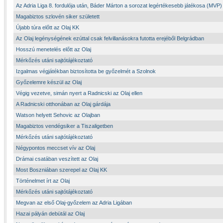
Az Adria Liga 8. fordulója után, Báder Márton a sorozat legértékesebb játékosa (MVP)
Magabiztos szlovén siker született
Újabb túra előtt az Olaj KK
Az Olaj legénységének ezúttal csak felvillanásokra futotta erejéből Belgrádban
Hosszú menetelés előtt az Olaj
Mérkőzés utáni sajtótájékoztató
Izgalmas végjátékban biztosította be győzelmét a Szolnok
Győzelemre készül az Olaj
Végig vezetve, simán nyert a Radnicski az Olaj ellen
A Radnicski otthonában az Olaj gárdája
Watson helyett Sehovic az Olajban
Magabiztos vendégsiker a Tiszaligetben
Mérkőzés utáni sajtótájékoztató
Négypontos meccset vív az Olaj
Drámai csatában veszített az Olaj
Most Boszniában szerepel az Olaj KK
Történelmet írt az Olaj
Mérkőzés utáni sajtótájékoztató
Megvan az első Olaj-győzelem az Adria Ligában
Hazai pályán debütál az Olaj