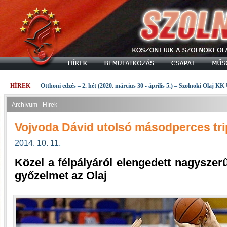
HÍREK
Otthoni edzés – 2. hét (2020. március 30 - április 5.) – Szolnoki Olaj KK
Archívum - Hírek
Vojvoda Dávid utolsó másodperces trip
2014. 10. 11.
Közel a félpályáról elengedett nagysze
győzelmet az Olaj