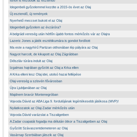
Itthon is kezdődik az esztendő
Idegenbeli győzelemmel kezdte a 2015-ös évet az Olaj
Új esztendő, új remények
Nyerhető meccset bukott el az Olaj
Idegenbeli győzelem az évzáróra?
A belgrádi vereség után hétfőn újabb fontos mérkőzés vár az Olajra
Lazeric Jones a játék esztétikumára is gondot fordított
Ma este a nagyhírű Partizan otthonában lép pályára az Olaj
Nagyot harcolt, de kikapott az Olaj Zágrábban
Délszláv túrára indult az Olaj
Izgalmas hajrában győzött az Olaj a Krka ellen
A Krka elleni lesz Olaj idei, utolsó hazai fellépése
Olaj-vereség a szlovén fővárosban
Újra Ljubljanában az Olaj
Majdnem bravúr Montenegróban
Vojvoda Dávid az ABA Liga 9. fordulójának legértékesebb játékosa (MVP)!
Nyilatkozatok az Olaj-Zadar mérkőzés után
Vojvoda Dávid varázslat a Tiszaligetben
A Zadar csapatát fogadja ma délután ötkor a Tiszaligetben az Olaj
Győzött Szávaszentdemeteren az Olaj
Vasárnap Szerbiában játszik az Olaj