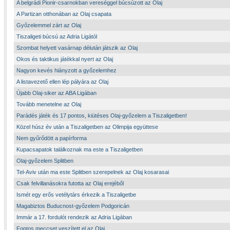
A belgrádi Pionir-csarnokban vereséggel búcsúzott az Olaj
A Partizan otthonában az Olaj csapata
Győzelemmel zárt az Olaj
Tiszaligeti búcsú az Adria Ligától
Szombat helyett vasárnap délután játszik az Olaj
Okos és taktikus játékkal nyert az Olaj
Nagyon kevés hiányzott a győzelemhez
A listavezető ellen lép pályára az Olaj
Újabb Olaj-siker az ABA Ligában
Tovább menetelne az Olaj
Parádés játék és 17 pontos, kiütéses Olaj-győzelem a Tiszaligetben!
Közel húsz év után a Tiszaligetben az Olimpija együttese
Nem gyűrődött a papírforma
Kupacsapatok találkoznak ma este a Tiszaligetben
Olaj-győzelem Splitben
Tel-Aviv után ma este Splitben szerepelnek az Olaj kosarasai
Csak felvillanásokra futotta az Olaj erejéből
Ismét egy erős vetélytárs érkezik a Tiszaligetbe
Magabiztos Buducnost-győzelem Podgoricán
Immár a 17. fordulót rendezik az Adria Ligában
Fontos meccset veszített el az Olaj