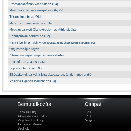
Drámai csatában veszített az Olaj
Most Boszniában szerepel az Olaj KK
Történelmet írt az Olaj
Mérkőzés utáni sajtótájékoztató
Megvan az első Olaj-győzelem az Adria Ligában
Hazai pályán debütál az Olaj
Nem sikerült a nyitány, de a csapat tartása azért megmaradt
Olaj-vereség a rajton
A televízió képernyőjén a piros-feketék
Rajt előtt az Olaj csapata
Főpróbát tartott az Olaj
Elkészítették az Adria Liga alapszakaszának menetrendjét
Az Adria Ligában indulhat az Olaj
Bemutatkozás
Csapat
Csak az Olaj
U20
A kosárlabda kezdete
U18
Megalakul az Olaj
Megyei
Tiszavirág Aréna
Szolnok