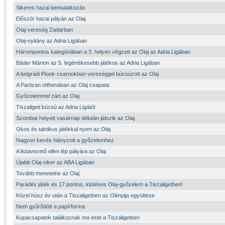
Sikeres hazai bemutatkozás
Először hazai pályán az Olaj
Olaj-vereség Zadarban
Olaj-nyitány az Adria Ligában
Hárompontos kategóriában a 3. helyen végzett az Olaj az Adria Ligában
Báder Márton az 5. legértékesebb játékos az Adria Ligában
A belgrádi Pionir-csarnokban vereséggel búcsúzott az Olaj
A Partizan otthonában az Olaj csapata
Győzelemmel zárt az Olaj
Tiszaligeti búcsú az Adria Ligától
Szombat helyett vasárnap délután játszik az Olaj
Okos és taktikus játékkal nyert az Olaj
Nagyon kevés hiányzott a győzelemhez
A listavezető ellen lép pályára az Olaj
Újabb Olaj-siker az ABA Ligában
Tovább menetelne az Olaj
Parádés játék és 17 pontos, kiütéses Olaj-győzelem a Tiszaligetben!
Közel húsz év után a Tiszaligetben az Olimpija együttese
Nem gyűrődött a papírforma
Kupacsapatok találkoznak ma este a Tiszaligetben