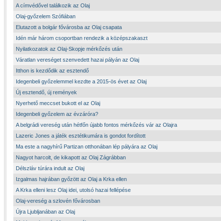
A címvédővel találkozik az Olaj
Olaj-győzelem Szófiában
Elutazott a bolgár fővárosba az Olaj csapata
Idén már három csoportban rendezik a középszakaszt
Nyilatkozatok az Olaj-Skopje mérkőzés után
Váratlan vereséget szenvedett hazai pályán az Olaj
Itthon is kezdődik az esztendő
Idegenbeli győzelemmel kezdte a 2015-ös évet az Olaj
Új esztendő, új remények
Nyerhető meccset bukott el az Olaj
Idegenbeli győzelem az évzáróra?
A belgrádi vereség után hétfőn újabb fontos mérkőzés vár az Olajra
Lazeric Jones a játék esztétikumára is gondot fordított
Ma este a nagyhírű Partizan otthonában lép pályára az Olaj
Nagyot harcolt, de kikapott az Olaj Zágrábban
Délszláv túrára indult az Olaj
Izgalmas hajrában győzött az Olaj a Krka ellen
A Krka elleni lesz Olaj idei, utolsó hazai fellépése
Olaj-vereség a szlovén fővárosban
Újra Ljubljanában az Olaj