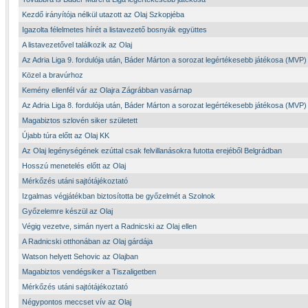
Kezdő irányítója nélkül utazott az Olaj Szkopjéba
Igazolta félelmetes hírét a listavezető bosnyák együttes
A listavezetővel találkozik az Olaj
Az Adria Liga 9. fordulója után, Báder Márton a sorozat legértékesebb játékosa (MVP)
Közel a bravúrhoz
Kemény ellenfél vár az Olajra Zágrábban vasárnap
Az Adria Liga 8. fordulója után, Báder Márton a sorozat legértékesebb játékosa (MVP)
Magabiztos szlovén siker született
Újabb túra előtt az Olaj KK
Az Olaj legénységének ezúttal csak felvillanásokra futotta erejéből Belgrádban
Hosszú menetelés előtt az Olaj
Mérkőzés utáni sajtótájékoztató
Izgalmas végjátékban biztosította be győzelmét a Szolnok
Győzelemre készül az Olaj
Végig vezetve, simán nyert a Radnicski az Olaj ellen
A Radnicski otthonában az Olaj gárdája
Watson helyett Sehovic az Olajban
Magabiztos vendégsiker a Tiszaligetben
Mérkőzés utáni sajtótájékoztató
Négypontos meccset vív az Olaj