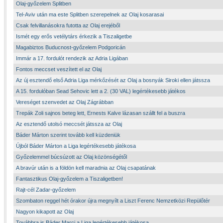
Olaj-győzelem Splitben
Tel-Aviv után ma este Splitben szerepelnek az Olaj kosarasai
Csak felvillanásokra futotta az Olaj erejéből
Ismét egy erős vetélytárs érkezik a Tiszaligetbe
Magabiztos Buducnost-győzelem Podgoricán
Immár a 17. fordulót rendezik az Adria Ligában
Fontos meccset veszített el az Olaj
Az új esztendő első Adria Liga mérkőzését az Olaj a bosnyák Siroki ellen játssza
A 15. fordulóban Sead Sehovic lett a 2. (30 VAL) legértékesebb játékos
Vereséget szenvedet az Olaj Zágrábban
Trepák Zoli sajnos beteg lett, Ernests Kalve lázasan szállt fel a buszra
Az esztendő utolsó meccsét játssza az Olaj
Báder Márton szerint tovább kell küzdeniük
Újból Báder Márton a Liga legértékesebb játékosa
Győzelemmel búcsúzott az Olaj közönségétől
A bravúr után is a földön kell maradnia az Olaj csapatának
Fantasztikus Olaj-győzelem a Tiszaligetben!
Rajt-cél Zadar-győzelem
Szombaton reggel hét órakor újra megnyílt a Liszt Ferenc Nemzetközi Repülőtér
Nagyon kikapott az Olaj
Továbbra is Báder Marci a Liga legértékesebb játékosa