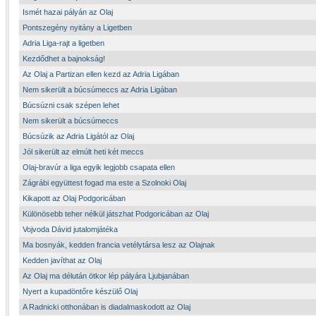
Ismét hazai pályán az Olaj
Pontszegény nyitány a Ligetben
Adria Liga-rajt a ligetben
Kezdődhet a bajnokság!
Az Olaj a Partizan ellen kezd az Adria Ligában
Nem sikerült a búcsúmeccs az Adria Ligában
Búcsúzni csak szépen lehet
Nem sikerült a búcsúmeccs
Búcsúzik az Adria Ligától az Olaj
Jól sikerült az elmúlt heti két meccs
Olaj-bravúr a liga egyik legjobb csapata ellen
Zágrábi együttest fogad ma este a Szolnoki Olaj
Kikapott az Olaj Podgoricában
Különösebb teher nélkül játszhat Podgoricában az Olaj
Vojvoda Dávid jutalomjátéka
Ma bosnyák, kedden francia vetélytársa lesz az Olajnak
Kedden javíthat az Olaj
Az Olaj ma délután ötkor lép pályára Ljubjanában
Nyert a kupadöntőre készülő Olaj
A Radnicki otthonában is diadalmaskodott az Olaj