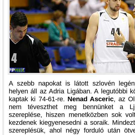
A szebb napokat is látott szlovén legén
helyen áll az Adria Ligában. A legutóbbi 
kaptak ki 74-61-re.
Nenad Asceric
, az O
nem téveszthet meg bennünket a Lju
szereplése, hiszen menetközben sok vol
kezdenek kiegyenesedni a soraik. Mindezt
szereplésük, ahol négy forduló után öt