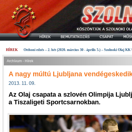
HÍREK
Otthoni edzés – 2. hét (2020. március 30 - április 5.) – Szolnoki Olaj KK
Archívum - Hírek
A nagy múltú Ljubljana vendégeskedik
2013. 11. 09.
Az Olaj csapata a szlovén Olimpija Ljubl
a Tiszaligeti Sportcsarnokban.