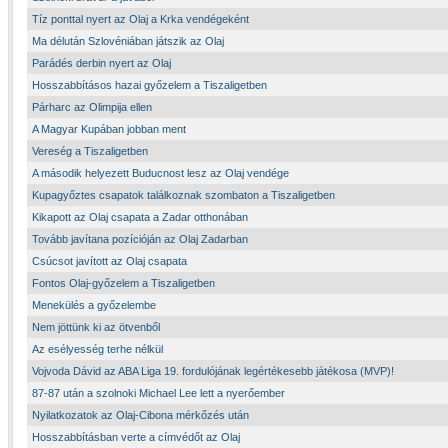
Tíz ponttal nyert az Olaj a Krka vendégeként
Ma délután Szlovéniában játszik az Olaj
Parádés derbin nyert az Olaj
Hosszabbításos hazai győzelem a Tiszaligetben
Párharc az Olimpija ellen
A Magyar Kupában jobban ment
Vereség a Tiszaligetben
A második helyezett Buducnost lesz az Olaj vendége
Kupagyőztes csapatok találkoznak szombaton a Tiszaligetben
Kikapott az Olaj csapata a Zadar otthonában
Tovább javítana pozícióján az Olaj Zadarban
Csúcsot javított az Olaj csapata
Fontos Olaj-győzelem a Tiszaligetben
Menekülés a győzelembe
Nem jöttünk ki az ötvenből
Az esélyesség terhe nélkül
Vojvoda Dávid az ABA Liga 19. fordulójának legértékesebb játékosa (MVP)!
87-87 után a szolnoki Michael Lee lett a nyerőember
Nyilatkozatok az Olaj-Cibona mérkőzés után
Hosszabbításban verte a címvédőt az Olaj