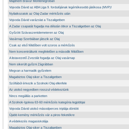
Majdnem bravúr Montenegróban
Vojvoda Dávid az ABA Liga 9. fordulójának legértékesebb játékosa (MVP)!
Nyilatkozatok az Olaj-Zadar mérkőzés után
Vojvoda Dávid varázslat a Tiszaligetben
A Zadar csapatát fogadja ma délután ötkor a Tiszaligetben az Olaj
Győzött Szávaszentdemeteren az Olaj
Vasárnap Szerbiában játszik az Olaj
Csak az első félidőben volt szoros a mérkőzés
Nem koncentráltunk megfelelően a második félidőben
A listavezető Zvezdát fogadja az Olaj vasárnap
Nem sikerült győzni Zágrábban
Megvan a harmadik győzelem
Magabiztos Olaj-siker a Tiszaligetben
Szófiából érkezik a Szolnoki Olaj ellenfele
Az utolsó negyedben rosszul védekeztünk
Nincs megállás a parketten
A Szolnok-Igokea 63-60 mérkőzés kategória legjobbjai
Vojvoda Dávid utolsó másodperces triplája döntött
Újabb kemény mérkőzés vár a piros-feketékre
A védekezés magasiskolája
Magabiztos Olaj-siker a Tiszaligetben