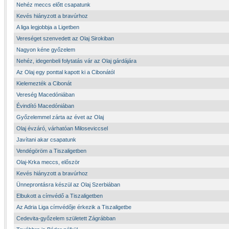
Nehéz meccs előtt csapatunk
Kevés hiányzott a bravúrhoz
A liga legjobbja a Ligetben
Vereséget szenvedett az Olaj Sirokiban
Nagyon kéne győzelem
Nehéz, idegenbeli folytatás vár az Olaj gárdájára
Az Olaj egy ponttal kapott ki a Cibonától
Kielemezték a Cibonát
Vereség Macedóniában
Évindító Macedóniában
Győzelemmel zárta az évet az Olaj
Olaj évzáró, várhatóan Miloseviccsel
Javítani akar csapatunk
Vendégöröm a Tiszaligetben
Olaj-Krka meccs, először
Kevés hiányzott a bravúrhoz
Ünneprontásra készül az Olaj Szerbiában
Elbukott a címvédő a Tiszaligetben
Az Adria Liga címvédője érkezik a Tiszaligetbe
Cedevita-győzelem született Zágrábban