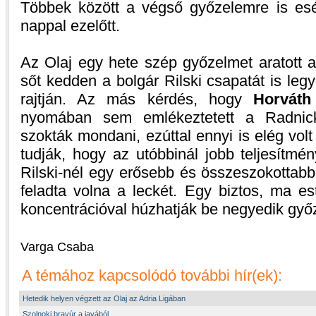
Többek között a végső győzelemre is esél
nappal ezelőtt.
Az Olaj egy hete szép győzelmet aratott a
sőt kedden a bolgár Rilski csapatát is le
rajtján. Az más kérdés, hogy
Horváth
nyomában sem emlékeztetett a Radnicki
szokták mondani, ezúttal ennyi is elég volt
tudják, hogy az utóbbinál jobb teljesítmé
Rilski-nél egy erősebb és összeszokottab
feladta volna a leckét. Egy biztos, ma es
koncentrációval húzhatják be negyedik győ
Varga Csaba
A témához kapcsolódó további hír(ek):
Hetedik helyen végzett az Olaj az Adria Ligában
Szolnoki bravúr a javából