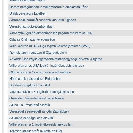
Továbbra is Báder nélkül
Három kategóriában is Willie Warren a statisztikák élén
Újabb vereség a Ligetben
A kilencedik fordulót rendezik az Adria Ligában
Vereség az Igokea otthonában
A bosnyák Igokea otthonában lép pályára ma este az Olaj
Oda az Olaj hazai veretlensége
Willie Warren az ABA Liga legértékesebb játékosa (MVP)!
Remek játék, nagyszerű Olaj-győzelem
Az Adria Liga egyik legerősebb támadóegysége érkezik a ligetbe
Willie Warren az ABA Liga 3. legértékesebb játékosa
Olaj-vereség a Crvena zvezda otthonában
Hétfő esti kosárrandevú Belgrádban
Szurkolói segítették az Olajt
Vojvoda Dávid a 3. legértékesebb játékos lett
Győzelem Vojvoda Dávid vezérletével
A Siroki a következő ellenfél
Vereséget szenvedett az Olaj Zágrábban
A Cibona vendége lesz az Olaj
Willie Warren a 2. legértékesebb játékos lett
Teljesen másik arcát mutatta az Olaj