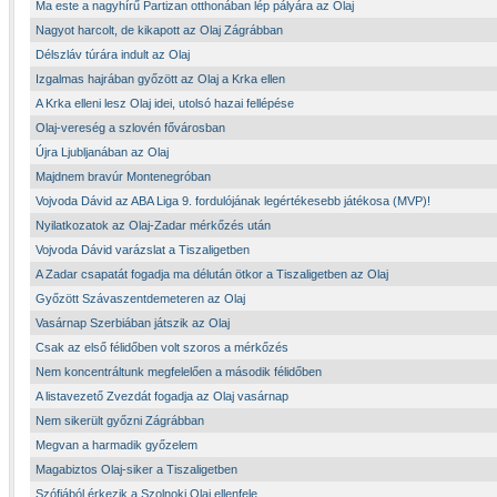
Ma este a nagyhírű Partizan otthonában lép pályára az Olaj
Nagyot harcolt, de kikapott az Olaj Zágrábban
Délszláv túrára indult az Olaj
Izgalmas hajrában győzött az Olaj a Krka ellen
A Krka elleni lesz Olaj idei, utolsó hazai fellépése
Olaj-vereség a szlovén fővárosban
Újra Ljubljanában az Olaj
Majdnem bravúr Montenegróban
Vojvoda Dávid az ABA Liga 9. fordulójának legértékesebb játékosa (MVP)!
Nyilatkozatok az Olaj-Zadar mérkőzés után
Vojvoda Dávid varázslat a Tiszaligetben
A Zadar csapatát fogadja ma délután ötkor a Tiszaligetben az Olaj
Győzött Szávaszentdemeteren az Olaj
Vasárnap Szerbiában játszik az Olaj
Csak az első félidőben volt szoros a mérkőzés
Nem koncentráltunk megfelelően a második félidőben
A listavezető Zvezdát fogadja az Olaj vasárnap
Nem sikerült győzni Zágrábban
Megvan a harmadik győzelem
Magabiztos Olaj-siker a Tiszaligetben
Szófiából érkezik a Szolnoki Olaj ellenfele