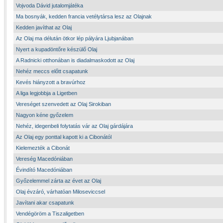
Vojvoda Dávid jutalomjátéka
Ma bosnyák, kedden francia vetélytársa lesz az Olajnak
Kedden javíthat az Olaj
Az Olaj ma délután ötkor lép pályára Ljubjanában
Nyert a kupadöntőre készülő Olaj
A Radnicki otthonában is diadalmaskodott az Olaj
Nehéz meccs előtt csapatunk
Kevés hiányzott a bravúrhoz
A liga legjobbja a Ligetben
Vereséget szenvedett az Olaj Sirokiban
Nagyon kéne győzelem
Nehéz, idegenbeli folytatás vár az Olaj gárdájára
Az Olaj egy ponttal kapott ki a Cibonától
Kielemezték a Cibonát
Vereség Macedóniában
Évindító Macedóniában
Győzelemmel zárta az évet az Olaj
Olaj évzáró, várhatóan Miloseviccsel
Javítani akar csapatunk
Vendégöröm a Tiszaligetben