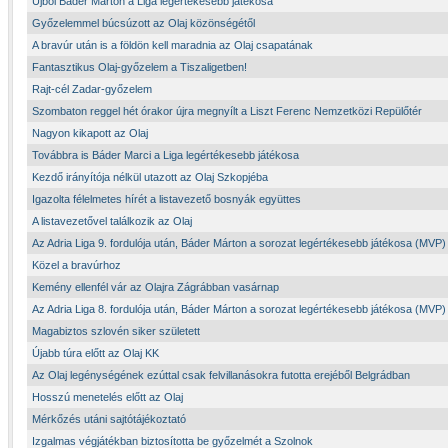
Újból Báder Márton a Liga legértékesebb játékosa
Győzelemmel búcsúzott az Olaj közönségétől
A bravúr után is a földön kell maradnia az Olaj csapatának
Fantasztikus Olaj-győzelem a Tiszaligetben!
Rajt-cél Zadar-győzelem
Szombaton reggel hét órakor újra megnyílt a Liszt Ferenc Nemzetközi Repülőtér
Nagyon kikapott az Olaj
Továbbra is Báder Marci a Liga legértékesebb játékosa
Kezdő irányítója nélkül utazott az Olaj Szkopjéba
Igazolta félelmetes hírét a listavezető bosnyák együttes
A listavezetővel találkozik az Olaj
Az Adria Liga 9. fordulója után, Báder Márton a sorozat legértékesebb játékosa (MVP)
Közel a bravúrhoz
Kemény ellenfél vár az Olajra Zágrábban vasárnap
Az Adria Liga 8. fordulója után, Báder Márton a sorozat legértékesebb játékosa (MVP)
Magabiztos szlovén siker született
Újabb túra előtt az Olaj KK
Az Olaj legénységének ezúttal csak felvillanásokra futotta erejéből Belgrádban
Hosszú menetelés előtt az Olaj
Mérkőzés utáni sajtótájékoztató
Izgalmas végjátékban biztosította be győzelmét a Szolnok