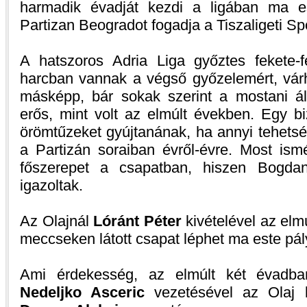
harmadik évadját kezdi a ligában ma e
Partizan Beogradot fogadja a Tiszaligeti S
A hatszoros Adria Liga győztes fekete-
harcban vannak a végső győzelemért, vár
másképp, bár sokak szerint a mostani á
erős, mint volt az elmúlt években. Egy bi
örömtűzeket gyújtanának, ha annyi tehetsé
a Partizán soraiban évről-évre. Most ism
főszerepet a csapatban, hiszen Bogd
igazoltak.
Az Olajnál
Lóránt Péter
kivételével az elm
meccseken látott csapat léphet ma este pál
Ami érdekesség, az elmúlt két évadb
Nedeljko Asceric
vezetésével az Olaj l