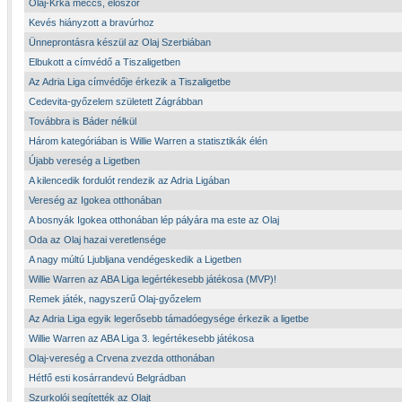
Olaj-Krka meccs, először
Kevés hiányzott a bravúrhoz
Ünneprontásra készül az Olaj Szerbiában
Elbukott a címvédő a Tiszaligetben
Az Adria Liga címvédője érkezik a Tiszaligetbe
Cedevita-győzelem született Zágrábban
Továbbra is Báder nélkül
Három kategóriában is Willie Warren a statisztikák élén
Újabb vereség a Ligetben
A kilencedik fordulót rendezik az Adria Ligában
Vereség az Igokea otthonában
A bosnyák Igokea otthonában lép pályára ma este az Olaj
Oda az Olaj hazai veretlensége
A nagy múltú Ljubljana vendégeskedik a Ligetben
Willie Warren az ABA Liga legértékesebb játékosa (MVP)!
Remek játék, nagyszerű Olaj-győzelem
Az Adria Liga egyik legerősebb támadóegysége érkezik a ligetbe
Willie Warren az ABA Liga 3. legértékesebb játékosa
Olaj-vereség a Crvena zvezda otthonában
Hétfő esti kosárrandevú Belgrádban
Szurkolói segítették az Olajt