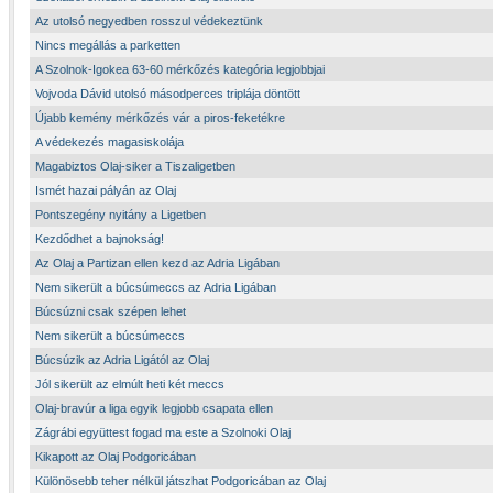
Az utolsó negyedben rosszul védekeztünk
Nincs megállás a parketten
A Szolnok-Igokea 63-60 mérkőzés kategória legjobbjai
Vojvoda Dávid utolsó másodperces triplája döntött
Újabb kemény mérkőzés vár a piros-feketékre
A védekezés magasiskolája
Magabiztos Olaj-siker a Tiszaligetben
Ismét hazai pályán az Olaj
Pontszegény nyitány a Ligetben
Kezdődhet a bajnokság!
Az Olaj a Partizan ellen kezd az Adria Ligában
Nem sikerült a búcsúmeccs az Adria Ligában
Búcsúzni csak szépen lehet
Nem sikerült a búcsúmeccs
Búcsúzik az Adria Ligától az Olaj
Jól sikerült az elmúlt heti két meccs
Olaj-bravúr a liga egyik legjobb csapata ellen
Zágrábi együttest fogad ma este a Szolnoki Olaj
Kikapott az Olaj Podgoricában
Különösebb teher nélkül játszhat Podgoricában az Olaj