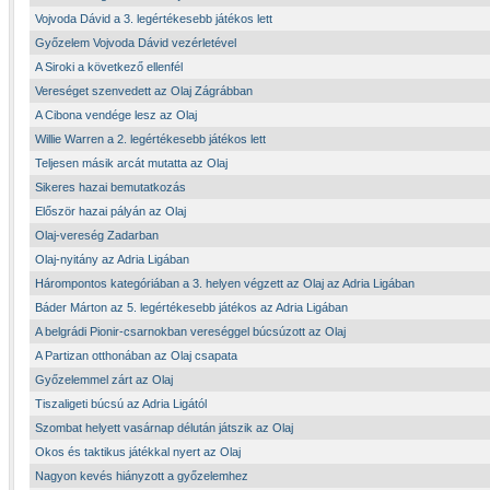
Vojvoda Dávid a 3. legértékesebb játékos lett
Győzelem Vojvoda Dávid vezérletével
A Siroki a következő ellenfél
Vereséget szenvedett az Olaj Zágrábban
A Cibona vendége lesz az Olaj
Willie Warren a 2. legértékesebb játékos lett
Teljesen másik arcát mutatta az Olaj
Sikeres hazai bemutatkozás
Először hazai pályán az Olaj
Olaj-vereség Zadarban
Olaj-nyitány az Adria Ligában
Hárompontos kategóriában a 3. helyen végzett az Olaj az Adria Ligában
Báder Márton az 5. legértékesebb játékos az Adria Ligában
A belgrádi Pionir-csarnokban vereséggel búcsúzott az Olaj
A Partizan otthonában az Olaj csapata
Győzelemmel zárt az Olaj
Tiszaligeti búcsú az Adria Ligától
Szombat helyett vasárnap délután játszik az Olaj
Okos és taktikus játékkal nyert az Olaj
Nagyon kevés hiányzott a győzelemhez