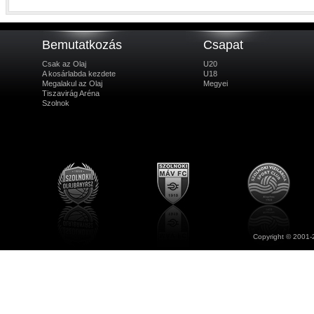
Bemutatkozás
Csapat
Csak az Olaj
U20
A kosárlabda kezdete
U18
Megalakul az Olaj
Megyei
Tiszavirág Aréna
Szolnok
Copyright © 2001-2