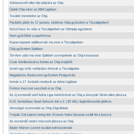
A listavezető ellen lép pályára az Olaj
Újabb Olaj-siker az ABA Ligában
Tovább menetelne az Olaj
Parádés játék és 17 pontos, kiütéses Olaj-győzelem a Tiszaligetben!
Közel húsz év után a Tiszaligetben az Olimpija együttese
Nem gyűrődött a papírforma
Kupacsapatok találkoznak ma este a Tiszaligetben
Olaj-győzelem Splitben
Tel-Aviv után ma este Splitben szerepelnek az Olaj kosarasai
Csak felvillanásokra futotta az Olaj erejéből
Ismét egy erős vetélytárs érkezik a Tiszaligetbe
Magabiztos Buducnost-győzelem Podgoricán
Immár a 17. fordulót rendezik az Adria Ligában
Fontos meccset veszített el az Olaj
Az új esztendő első Adria Liga mérkőzését az Olaj a bosnyák Siroki ellen játssza
A 15. fordulóban Sead Sehovic lett a 2. (30 VAL) legértékesebb játékos
Vereséget szenvedet az Olaj Zágrábban
Trepák Zoli sajnos beteg lett, Ernests Kalve lázasan szállt fel a buszra
Az esztendő utolsó meccsét játssza az Olaj
Báder Márton szerint tovább kell küzdeniük