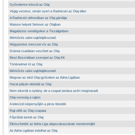
Győzelemre készül az Olaj
Végig vezetve, simán nyert a Radnicski az Olaj ellen
A Radnicski otthonában az Olaj gárdája
Watson helyett Sehovic az Olajban
Magabiztos vendégsiker a Tiszaligetben
Mérkőzés utáni sajtótájékoztató
Négypontos meccset vív az Olaj
Drámai csatában veszített az Olaj
Most Boszniában szerepel az Olaj KK
Történelmet írt az Olaj
Mérkőzés utáni sajtótájékoztató
Megvan az első Olaj-győzelem az Adria Ligában
Hazai pályán debütál az Olaj
Nem sikerült a nyitány, de a csapat tartása azért megmaradt
Olaj-vereség a rajton
A televízió képernyőjén a piros-feketék
Rajt előtt az Olaj csapata
Főpróbát tartott az Olaj
Elkészítették az Adria Liga alapszakaszának menetrendjét
Az Adria Ligában indulhat az Olaj