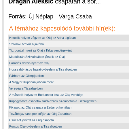
Dragan Aleksic
csapatán a sor...
Forrás: Új Néplap - Varga Csaba
A témához kapcsolódó további hír(ek):
Hetedik helyen végzett az Olaj az Adria Ligában
Szolnoki bravúr a javából
Tíz ponttal nyert az Olaj a Krka vendégeként
Ma délután Szlovéniában játszik az Olaj
Parádés derbin nyert az Olaj
Hosszabbításos hazai győzelem a Tiszaligetben
Párharc az Olimpija ellen
A Magyar Kupában jobban ment
Vereség a Tiszaligetben
A második helyezett Buducnost lesz az Olaj vendége
Kupagyőztes csapatok találkoznak szombaton a Tiszaligetben
Kikapott az Olaj csapata a Zadar otthonában
Tovább javítana pozícióján az Olaj Zadarban
Csúcsot javított az Olaj csapata
Fontos Olaj-győzelem a Tiszaligetben