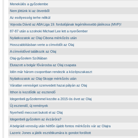
Menekülés a győzelembe
Nem jöttünk ki az ötvenből
Az esélyesség terhe nélkül
Vojvoda Dávid az ABA Liga 19. fordulójának legértékesebb játékosa (MVP)!
87-87 után a szolnoki Michael Lee lett a nyerőember
Nyilatkozatok az Olaj-Cibona mérkőzés után
Hosszabbításban verte a címvédőt az Olaj
A címvédővel találkozik az Olaj
Olaj-győzelem Szófiában
Elutazott a bolgár fővárosba az Olaj csapata
Idén már három csoportban rendezik a középszakaszt
Nyilatkozatok az Olaj-Skopje mérkőzés után
Váratlan vereséget szenvedett hazai pályán az Olaj
Itthon is kezdődik az esztendő
Idegenbeli győzelemmel kezdte a 2015-ös évet az Olaj
Új esztendő, új remények
Nyerhető meccset bukott el az Olaj
Idegenbeli győzelem az évzáróra?
A belgrádi vereség után hétfőn újabb fontos mérkőzés vár az Olajra
Lazeric Jones a játék esztétikumára is gondot fordított