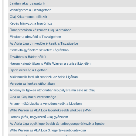
Javítani akar csapatunk
Vendégöröm a Tiszaligetben
Olaj-Krka meccs, először
Kevés hiányzott a bravúrhoz
Ünneprontásra készül az Olaj Szerbiában
Elbukott a címvédő a Tiszaligetben
Az Adria Liga címvédője érkezik a Tiszaligetbe
Cedevita-győzelem született Zágrábban
Továbbra is Báder nélkül
Három kategóriában is Willie Warren a statisztikák élén
Újabb vereség a Ligetben
A kilencedik fordulót rendezik az Adria Ligában
Vereség az Igokea otthonában
A bosnyák Igokea otthonában lép pályára ma este az Olaj
Oda az Olaj hazai veretlensége
A nagy múltú Ljubljana vendégeskedik a Ligetben
Willie Warren az ABA Liga legértékesebb játékosa (MVP)!
Remek játék, nagyszerű Olaj-győzelem
Az Adria Liga egyik legerősebb támadóegysége érkezik a ligetbe
Willie Warren az ABA Liga 3. legértékesebb játékosa