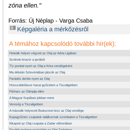
zóna ellen.
Forrás: Új Néplap - Varga Csaba
Képgaléria a mérkőzésről
A témához kapcsolódó további hír(ek):
Hetedik helyen végzett az Olaj az Adria Ligában
Szolnoki bravúr a javából
Tíz ponttal nyert az Olaj a Krka vendégeként
Ma délután Szlovéniában játszik az Olaj
Parádés derbin nyert az Olaj
Hosszabbításos hazai győzelem a Tiszaligetben
Párharc az Olimpija ellen
A Magyar Kupában jobban ment
Vereség a Tiszaligetben
A második helyezett Buducnost lesz az Olaj vendége
Kupagyőztes csapatok találkoznak szombaton a Tiszaligetben
Kikapott az Olaj csapata a Zadar otthonában
Tovább javítana pozícióján az Olaj Zadarban