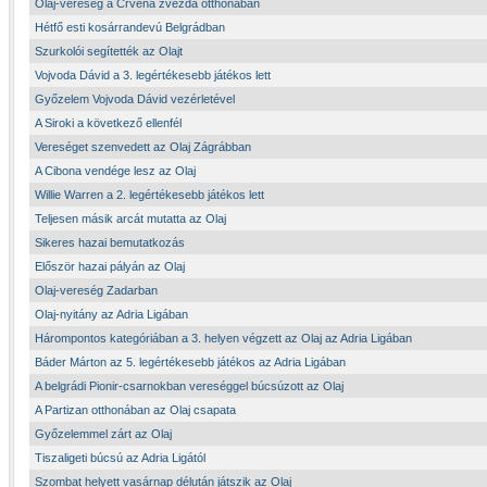
Olaj-vereség a Crvena zvezda otthonában
Hétfő esti kosárrandevú Belgrádban
Szurkolói segítették az Olajt
Vojvoda Dávid a 3. legértékesebb játékos lett
Győzelem Vojvoda Dávid vezérletével
A Siroki a következő ellenfél
Vereséget szenvedett az Olaj Zágrábban
A Cibona vendége lesz az Olaj
Willie Warren a 2. legértékesebb játékos lett
Teljesen másik arcát mutatta az Olaj
Sikeres hazai bemutatkozás
Először hazai pályán az Olaj
Olaj-vereség Zadarban
Olaj-nyitány az Adria Ligában
Hárompontos kategóriában a 3. helyen végzett az Olaj az Adria Ligában
Báder Márton az 5. legértékesebb játékos az Adria Ligában
A belgrádi Pionir-csarnokban vereséggel búcsúzott az Olaj
A Partizan otthonában az Olaj csapata
Győzelemmel zárt az Olaj
Tiszaligeti búcsú az Adria Ligától
Szombat helyett vasárnap délután játszik az Olaj