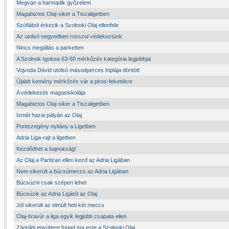
Megvan a harmadik győzelem
Magabiztos Olaj-siker a Tiszaligetben
Szófiából érkezik a Szolnoki Olaj ellenfele
Az utolsó negyedben rosszul védekeztünk
Nincs megállás a parketten
A Szolnok-Igokea 63-60 mérkőzés kategória legjobbjai
Vojvoda Dávid utolsó másodperces triplája döntött
Újabb kemény mérkőzés vár a piros-feketékre
A védekezés magasiskolája
Magabiztos Olaj-siker a Tiszaligetben
Ismét hazai pályán az Olaj
Pontszegény nyitány a Ligetben
Adria Liga-rajt a ligetben
Kezdődhet a bajnokság!
Az Olaj a Partizan ellen kezd az Adria Ligában
Nem sikerült a búcsúmeccs az Adria Ligában
Búcsúzni csak szépen lehet
Búcsúzik az Adria Ligától az Olaj
Jól sikerült az elmúlt heti két meccs
Olaj-bravúr a liga egyik legjobb csapata ellen
Zágrábi együttest fogad ma este a Szolnoki Olaj