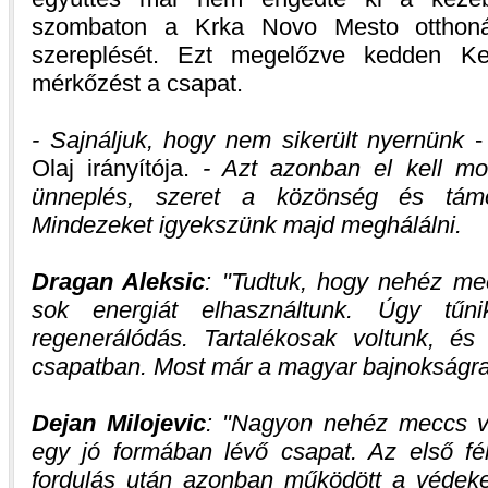
szombaton a Krka Novo Mesto otthoná
szereplését. Ezt megelőzve kedden Kec
mérkőzést a csapat.
- Sajnáljuk, hogy nem sikerült nyernünk
-
Olaj irányítója.
- Azt azonban el kell mo
ünneplés, szeret a közönség és tám
Mindezeket igyekszünk majd meghálálni.
Dragan Aleksic
:
Tudtuk, hogy nehéz mec
sok energiát elhasználtunk. Úgy tűn
regenerálódás. Tartalékosak voltunk, é
csapatban. Most már a magyar bajnokságra 
Dejan Milojevic
:
Nagyon nehéz meccs vo
egy jó formában lévő csapat. Az első fé
fordulás után azonban működött a védek