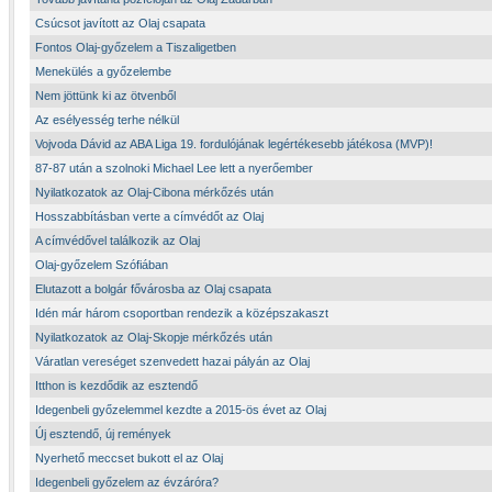
Csúcsot javított az Olaj csapata
Fontos Olaj-győzelem a Tiszaligetben
Menekülés a győzelembe
Nem jöttünk ki az ötvenből
Az esélyesség terhe nélkül
Vojvoda Dávid az ABA Liga 19. fordulójának legértékesebb játékosa (MVP)!
87-87 után a szolnoki Michael Lee lett a nyerőember
Nyilatkozatok az Olaj-Cibona mérkőzés után
Hosszabbításban verte a címvédőt az Olaj
A címvédővel találkozik az Olaj
Olaj-győzelem Szófiában
Elutazott a bolgár fővárosba az Olaj csapata
Idén már három csoportban rendezik a középszakaszt
Nyilatkozatok az Olaj-Skopje mérkőzés után
Váratlan vereséget szenvedett hazai pályán az Olaj
Itthon is kezdődik az esztendő
Idegenbeli győzelemmel kezdte a 2015-ös évet az Olaj
Új esztendő, új remények
Nyerhető meccset bukott el az Olaj
Idegenbeli győzelem az évzáróra?