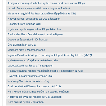
A belgrádi vereség után hétfőn újabb fontos mérkőzés vár az Olajra
Lazeric Jones a játék esztétikumára is gondot fordított
Ma este a nagyhírű Partizan otthonában lép pályára az Olaj
Nagyot harcolt, de kikapott az Olaj Zágrábban
Délszláv túrára indult az Olaj
Izgalmas hajrában győzött az Olaj a Krka ellen
A Krka elleni lesz Olaj idei, utolsó hazai fellépése
Olaj-vereség a szlovén fővárosban
Újra Ljubljanában az Olaj
Majdnem bravúr Montenegróban
Vojvoda Dávid az ABA Liga 9. fordulójának legértékesebb játékosa (MVP)!
Nyilatkozatok az Olaj-Zadar mérkőzés után
Vojvoda Dávid varázslat a Tiszaligetben
A Zadar csapatát fogadja ma délután ötkor a Tiszaligetben az Olaj
Győzött Szávaszentdemeteren az Olaj
Vasárnap Szerbiában játszik az Olaj
Csak az első félidőben volt szoros a mérkőzés
Nem koncentráltunk megfelelően a második félidőben
A listavezető Zvezdát fogadja az Olaj vasárnap
Nem sikerült győzni Zágrábban