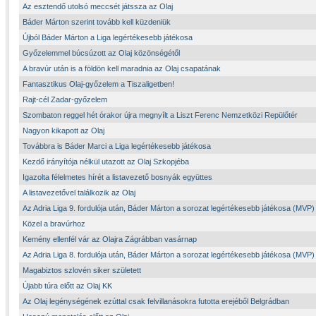
Az esztendő utolsó meccsét játssza az Olaj
Báder Márton szerint tovább kell küzdeniük
Újból Báder Márton a Liga legértékesebb játékosa
Győzelemmel búcsúzott az Olaj közönségétől
A bravúr után is a földön kell maradnia az Olaj csapatának
Fantasztikus Olaj-győzelem a Tiszaligetben!
Rajt-cél Zadar-győzelem
Szombaton reggel hét órakor újra megnyílt a Liszt Ferenc Nemzetközi Repülőtér
Nagyon kikapott az Olaj
Továbbra is Báder Marci a Liga legértékesebb játékosa
Kezdő irányítója nélkül utazott az Olaj Szkopjéba
Igazolta félelmetes hírét a listavezető bosnyák együttes
A listavezetővel találkozik az Olaj
Az Adria Liga 9. fordulója után, Báder Márton a sorozat legértékesebb játékosa (MVP)
Közel a bravúrhoz
Kemény ellenfél vár az Olajra Zágrábban vasárnap
Az Adria Liga 8. fordulója után, Báder Márton a sorozat legértékesebb játékosa (MVP)
Magabiztos szlovén siker született
Újabb túra előtt az Olaj KK
Az Olaj legénységének ezúttal csak felvillanásokra futotta erejéből Belgrádban