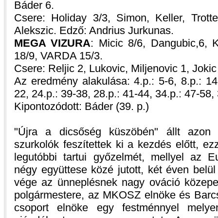
Báder 6.
Csere: Holiday 3/3, Simon, Keller, Trott
Alekszic. Edző: Andrius Jurkunas.
MEGA VIZURA
: Micic 8/6, Dangubic,6
18/9, VARDA 15/3.
Csere: Reljic 2, Lukovic, Miljenovic 1, Jokic
Az eredmény alakulása: 4.p.: 5-6, 8.p.: 14-
22, 24.p.: 39-38, 28.p.: 41-44, 34.p.: 47-58,
Kipontozódott: Báder (39. p.)
"Újra a dicsőség küszöbén" állt azon 
szurkolók feszítettek ki a kezdés előtt, 
legutóbbi tartui győzelmét, mellyel az 
négy együttese közé jutott, két éven belü
vége az ünneplésnek nagy ováció közepe
polgármestere, az MKOSZ elnöke és Barcsi
csoport elnöke egy festménnyel melyen