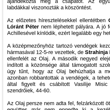
ajándékozta meg a csapatot. Az együtt
labdákkal viszonozták a köszöntést.
Az előzetes híresztelésekkel ellentétben
Lóránt Péter
nem léphetett pályára. A jó 
Achillesével kínlódik, ezért legalább egy het
A középmezőnyhöz tartozó vendégek kezd
hármasával 12-5-re vezettek, de
Strahinja
ellenfelét az Olaj. A második negyed ele
indított a közönsége által támogatott sz
úgy tűnt, hogy az Olaj behúzhatja a m
azonban robbantottak a vendégek, a tehet
által figyelt és csábított Vasilije Misi
szendrőiek, 44-60.
Az Olaj persze nem adta fel, felzárkózott ö
együttes már nem engedte ki a kezéb