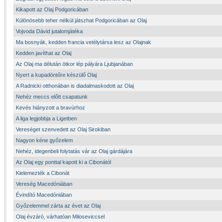
Kikapott az Olaj Podgoricában
Különösebb teher nélkül játszhat Podgoricában az Olaj
Vojvoda Dávid jutalomjátéka
Ma bosnyák, kedden francia vetélytársa lesz az Olajnak
Kedden javíthat az Olaj
Az Olaj ma délután ötkor lép pályára Ljubjanában
Nyert a kupadöntőre készülő Olaj
A Radnicki otthonában is diadalmaskodott az Olaj
Nehéz meccs előtt csapatunk
Kevés hiányzott a bravúrhoz
A liga legjobbja a Ligetben
Vereséget szenvedett az Olaj Sirokiban
Nagyon kéne győzelem
Nehéz, idegenbeli folytatás vár az Olaj gárdájára
Az Olaj egy ponttal kapott ki a Cibonától
Kielemezték a Cibonát
Vereség Macedóniában
Évindító Macedóniában
Győzelemmel zárta az évet az Olaj
Olaj évzáró, várhatóan Miloseviccsel