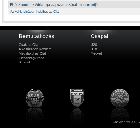
Elkészítették az Adria Liga alapszakaszának menetrendjét
Az Adria Ligában indulhat az Olaj
Bemutatkozás
Csapat
Csak az Olaj
U20
A kosárlabda kezdete
U18
Megalakul az Olaj
Megyei
Tiszavirág Aréna
Szolnok
Copyright © 2001-2