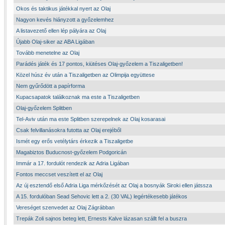
Okos és taktikus játékkal nyert az Olaj
Nagyon kevés hiányzott a győzelemhez
A listavezető ellen lép pályára az Olaj
Újabb Olaj-siker az ABA Ligában
Tovább menetelne az Olaj
Parádés játék és 17 pontos, kiütéses Olaj-győzelem a Tiszaligetben!
Közel húsz év után a Tiszaligetben az Olimpija együttese
Nem gyűrődött a papírforma
Kupacsapatok találkoznak ma este a Tiszaligetben
Olaj-győzelem Splitben
Tel-Aviv után ma este Splitben szerepelnek az Olaj kosarasai
Csak felvillanásokra futotta az Olaj erejéből
Ismét egy erős vetélytárs érkezik a Tiszaligetbe
Magabiztos Buducnost-győzelem Podgoricán
Immár a 17. fordulót rendezik az Adria Ligában
Fontos meccset veszített el az Olaj
Az új esztendő első Adria Liga mérkőzését az Olaj a bosnyák Siroki ellen játssza
A 15. fordulóban Sead Sehovic lett a 2. (30 VAL) legértékesebb játékos
Vereséget szenvedet az Olaj Zágrábban
Trepák Zoli sajnos beteg lett, Ernests Kalve lázasan szállt fel a buszra