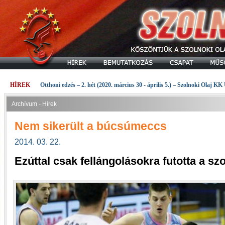
HÍREK
Otthoni edzés – 2. hét (2020. március 30 - április 5.) – Szolnoki Olaj KK
Archívum - Hírek
Nem sikerült a búcsúmeccs
2014. 03. 22.
Ezúttal csak fellángolásokra futotta a sz