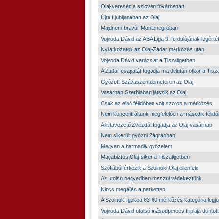
Olaj-vereség a szlovén fővárosban
Újra Ljubljanában az Olaj
Majdnem bravúr Montenegróban
Vojvoda Dávid az ABA Liga 9. fordulójának legért
Nyilatkozatok az Olaj-Zadar mérkőzés után
Vojvoda Dávid varázslat a Tiszaligetben
A Zadar csapatát fogadja ma délután ötkor a Tisza
Győzött Szávaszentdemeteren az Olaj
Vasárnap Szerbiában játszik az Olaj
Csak az első félidőben volt szoros a mérkőzés
Nem koncentráltunk megfelelően a második félid
A listavezető Zvezdát fogadja az Olaj vasárnap
Nem sikerült győzni Zágrábban
Megvan a harmadik győzelem
Magabiztos Olaj-siker a Tiszaligetben
Szófiából érkezik a Szolnoki Olaj ellenfele
Az utolsó negyedben rosszul védekeztünk
Nincs megállás a parketten
A Szolnok-Igokea 63-60 mérkőzés kategória legjo
Vojvoda Dávid utolsó másodperces triplája döntött