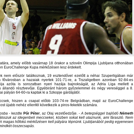
atára, amely előbb vasárnap 18 órakor a szlovén Olimpija Ljubljana otthonában
en EuroChallenge Kupa mérkőzésen lesz érdekelt.
ek nem először találkoznak, 19 esztendővel ezelőtt a néhai Szuperligában már
 fővárosban a hazaiak nyertek 101-71-re, a Tiszaligetben azonban 92-84-es
ija azóta is sorozatban nyeri hazája bajnokságát, az Adria Liga mellett a
s állandó résztvevője. Egyébiránt három győzelemmel és négy vereséggel a 8.
ai pályán 64-60-ra kaptak ki a Szkopje gárdájától.
eccsek, hiszen a csapat előbb 103-74-re Belgrádban, majd az EuroChallenge
st újabb nehéz ellenfél következik a piros-feketék számára.
rosba
- kezdte
Pór Péter
, az Olaj vezetőedzője.
- A betegséggel bajlódó
Németh
átsszuk az idegenbeli meccseket, közben sokat kell utaznunk, ami fárasztó. Nem
két magas hőfokú mérkőzésen kell pályára lépnünk. Ljubljanából pedig egyenesen
mindkét összecsapás.