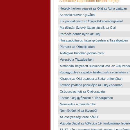
A témához kapcsolódó további hír(ek):
Hetedik helyen végzett az Olaj az Adria Ligában
Szolnoki bravúr a javából
Tíz ponttal nyert az Olaj a Krka vendégeként
Ma délután Szlovéniában játszik az Olaj
Parádés derbin nyert az Olaj
Hosszabbításos hazai győzelem a Tiszaligetben
Párharc az Olimpija ellen
A Magyar Kupában jobban ment
Vereség a Tiszaligetben
A második helyezett Buducnost lesz az Olaj vend
Kupagyőztes csapatok találkoznak szombaton a T
Kikapott az Olaj csapata a Zadar otthonában
Tovább javítana pozícióján az Olaj Zadarban
Csúcsot javított az Olaj csapata
Fontos Olaj-győzelem a Tiszaligetben
Menekülés a győzelembe
Nem jöttünk ki az ötvenből
Az esélyesség terhe nélkül
Vojvoda Dávid az ABA Liga 19. fordulójának legér
87-87 után a szolnoki Michael Lee lett a nyerőem