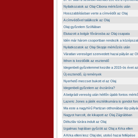
Nyilatkozatok az Olaj-Cibona mérkőzés után
Hosszabbításban verte a címvédőt az Olaj
A címvédővel találkozik az Olaj
Olaj-győzelem Szófiában
Elutazott a bolgár fővárosba az Olaj csapata
Idén már három csoportban rendezik a középsza
Nyilatkozatok az Olaj-Skopje mérkőzés után
Váratlan vereséget szenvedett hazai pályán az Ol
Itthon is kezdődik az esztendő
Idegenbeli győzelemmel kezdte a 2015-ös évet az
Új esztendő, új remények
Nyerhető meccset bukott el az Olaj
Idegenbeli győzelem az évzáróra?
A belgrádi vereség után hétfőn újabb fontos mérk
Lazeric Jones a játék esztétikumára is gondot ford
Ma este a nagyhírű Partizan otthonában lép pályá
Nagyot harcolt, de kikapott az Olaj Zágrábban
Délszláv túrára indult az Olaj
Izgalmas hajrában győzött az Olaj a Krka ellen
A Krka elleni lesz Olaj idei, utolsó hazai fellépése