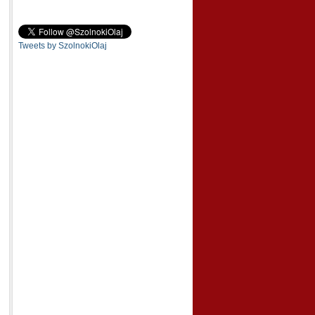
Tweets by SzolnokiOlaj