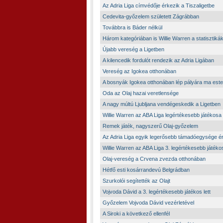
Az Adria Liga címvédője érkezik a Tiszaligetbe
Cedevita-győzelem született Zágrábban
Továbbra is Báder nélkül
Három kategóriában is Willie Warren a statisztikák
Újabb vereség a Ligetben
A kilencedik fordulót rendezik az Adria Ligában
Vereség az Igokea otthonában
A bosnyák Igokea otthonában lép pályára ma este
Oda az Olaj hazai veretlensége
A nagy múltú Ljubljana vendégeskedik a Ligetben
Willie Warren az ABA Liga legértékesebb játékosa
Remek játék, nagyszerű Olaj-győzelem
Az Adria Liga egyik legerősebb támadóegysége érk
Willie Warren az ABA Liga 3. legértékesebb játéko
Olaj-vereség a Crvena zvezda otthonában
Hétfő esti kosárrandevú Belgrádban
Szurkolói segítették az Olajt
Vojvoda Dávid a 3. legértékesebb játékos lett
Győzelem Vojvoda Dávid vezérletével
A Siroki a következő ellenfél