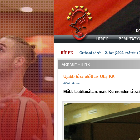
HÍREK
Otthoni edzés – 2. hét (2020. március 
Archívum - Hírek
Újabb túra előtt az Olaj KK
2012. 11. 10.
Előbb Ljubljanában, majd Körmenden játszi