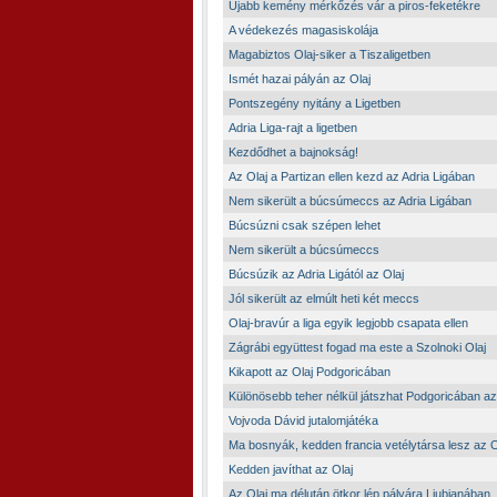
Újabb kemény mérkőzés vár a piros-feketékre
A védekezés magasiskolája
Magabiztos Olaj-siker a Tiszaligetben
Ismét hazai pályán az Olaj
Pontszegény nyitány a Ligetben
Adria Liga-rajt a ligetben
Kezdődhet a bajnokság!
Az Olaj a Partizan ellen kezd az Adria Ligában
Nem sikerült a búcsúmeccs az Adria Ligában
Búcsúzni csak szépen lehet
Nem sikerült a búcsúmeccs
Búcsúzik az Adria Ligától az Olaj
Jól sikerült az elmúlt heti két meccs
Olaj-bravúr a liga egyik legjobb csapata ellen
Zágrábi együttest fogad ma este a Szolnoki Olaj
Kikapott az Olaj Podgoricában
Különösebb teher nélkül játszhat Podgoricában az
Vojvoda Dávid jutalomjátéka
Ma bosnyák, kedden francia vetélytársa lesz az 
Kedden javíthat az Olaj
Az Olaj ma délután ötkor lép pályára Ljubjanában