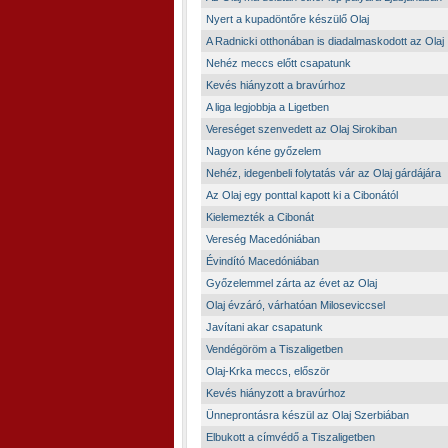
Nyert a kupadöntőre készülő Olaj
A Radnicki otthonában is diadalmaskodott az Olaj
Nehéz meccs előtt csapatunk
Kevés hiányzott a bravúrhoz
A liga legjobbja a Ligetben
Vereséget szenvedett az Olaj Sirokiban
Nagyon kéne győzelem
Nehéz, idegenbeli folytatás vár az Olaj gárdájára
Az Olaj egy ponttal kapott ki a Cibonától
Kielemezték a Cibonát
Vereség Macedóniában
Évindító Macedóniában
Győzelemmel zárta az évet az Olaj
Olaj évzáró, várhatóan Miloseviccsel
Javítani akar csapatunk
Vendégöröm a Tiszaligetben
Olaj-Krka meccs, először
Kevés hiányzott a bravúrhoz
Ünneprontásra készül az Olaj Szerbiában
Elbukott a címvédő a Tiszaligetben