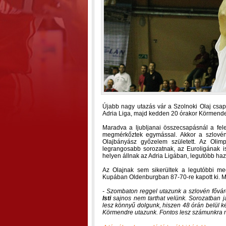
Újabb nagy utazás vár a Szolnoki Olaj csap
Adria Liga, majd kedden 20 órakor Körmend
Maradva a ljubljanai összecsapásnál a fel
megmérkőztek egymással. Akkor a szlovén
Olajbányász győzelem született. Az Olimp
legrangosabb sorozatnak, az Euroligának i
helyen állnak az Adria Ligában, legutóbb haz
Az Olajnak sem sikerültek a legutóbbi m
Kupában Oldenburgban 87-70-re kapott ki. Mo
- Szombaton reggel utazunk a szlovén fővá
Isti
sajnos nem tarthat velünk. Sorozatban j
lesz könnyű dolgunk, hiszen 48 órán belül 
Körmendre utazunk. Fontos lesz számunkra 