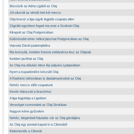
Búcsúzik az Adria Ligától az Olaj
Jól sikerült az elmúlt heti két meccs
Olaj-bravúr a liga egyik legjobb csapata ellen
Zágrábi együttest fogad ma este a Szolnoki Olaj
Kikapott az Olaj Podgoricában
Különösebb teher nélkül játszhat Podgoricában az Olaj
Vojvoda Dávid jutalomjátéka
Ma bosnyák, kedden francia vetélytársa lesz az Olajnak
Kedden javíthat az Olaj
Az Olaj ma délután ötkor lép pályára Ljubjanában
Nyert a kupadöntőre készülő Olaj
A Radnicki otthonában is diadalmaskodott az Olaj
Nehéz meccs előtt csapatunk
Kevés hiányzott a bravúrhoz
A liga legjobbja a Ligetben
Vereséget szenvedett az Olaj Sirokiban
Nagyon kéne győzelem
Nehéz, idegenbeli folytatás vár az Olaj gárdájára
Az Olaj egy ponttal kapott ki a Cibonától
Kielemezték a Cibonát