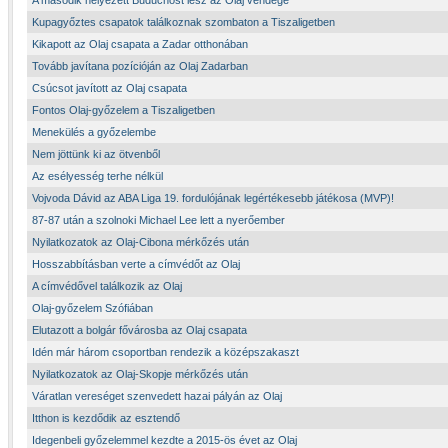
A második helyezett Buducnost lesz az Olaj vendége
Kupagyőztes csapatok találkoznak szombaton a Tiszaligetben
Kikapott az Olaj csapata a Zadar otthonában
Tovább javítana pozícióján az Olaj Zadarban
Csúcsot javított az Olaj csapata
Fontos Olaj-győzelem a Tiszaligetben
Menekülés a győzelembe
Nem jöttünk ki az ötvenből
Az esélyesség terhe nélkül
Vojvoda Dávid az ABA Liga 19. fordulójának legértékesebb játékosa (MVP)!
87-87 után a szolnoki Michael Lee lett a nyerőember
Nyilatkozatok az Olaj-Cibona mérkőzés után
Hosszabbításban verte a címvédőt az Olaj
A címvédővel találkozik az Olaj
Olaj-győzelem Szófiában
Elutazott a bolgár fővárosba az Olaj csapata
Idén már három csoportban rendezik a középszakaszt
Nyilatkozatok az Olaj-Skopje mérkőzés után
Váratlan vereséget szenvedett hazai pályán az Olaj
Itthon is kezdődik az esztendő
Idegenbeli győzelemmel kezdte a 2015-ös évet az Olaj