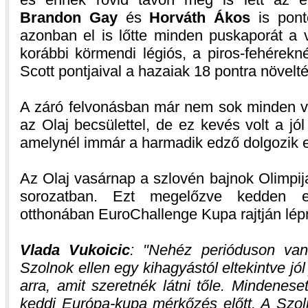
Brandon Gay
és
Horváth Ákos
is ponto
azonban el is lőtte minden puskaporát a 
korábbi körmendi légiós, a piros-fehérekn
Scott pontjaival a hazaiak 18 pontra növelté
A záró felvonásban már nem sok minden vá
az Olaj becsülettel, de ez kevés volt a j
amelynél immár a harmadik edző dolgozik 
Az Olaj vasárnap a szlovén bajnok Olimpij
sorozatban. Ezt megelőzve kedden 
otthonában EuroChallenge Kupa rajtján lépn
Vlada Vukoicic
:
Nehéz perióduson van
Szolnok ellen egy kihagyástól eltekintve jól
arra, amit szeretnék látni tőle. Mindeneset
keddi Európa-kupa mérkőzés előtt. A Szol