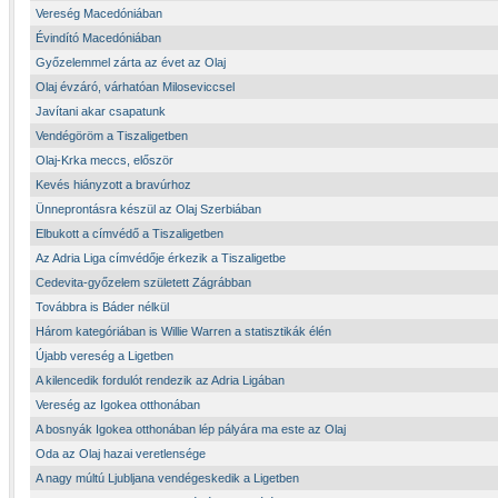
Vereség Macedóniában
Évindító Macedóniában
Győzelemmel zárta az évet az Olaj
Olaj évzáró, várhatóan Miloseviccsel
Javítani akar csapatunk
Vendégöröm a Tiszaligetben
Olaj-Krka meccs, először
Kevés hiányzott a bravúrhoz
Ünneprontásra készül az Olaj Szerbiában
Elbukott a címvédő a Tiszaligetben
Az Adria Liga címvédője érkezik a Tiszaligetbe
Cedevita-győzelem született Zágrábban
Továbbra is Báder nélkül
Három kategóriában is Willie Warren a statisztikák élén
Újabb vereség a Ligetben
A kilencedik fordulót rendezik az Adria Ligában
Vereség az Igokea otthonában
A bosnyák Igokea otthonában lép pályára ma este az Olaj
Oda az Olaj hazai veretlensége
A nagy múltú Ljubljana vendégeskedik a Ligetben