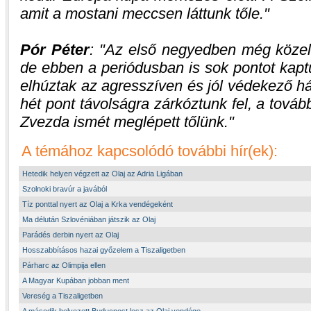
amit a mostani meccsen láttunk tőle.
Pór Péter
:
Az első negyedben még közel 
de ebben a periódusban is sok pontot kapt
elhúztak az agresszíven és jól védekező há
hét pont távolságra zárkóztunk fel, a továb
Zvezda ismét meglépett tőlünk.
A témához kapcsolódó további hír(ek):
Hetedik helyen végzett az Olaj az Adria Ligában
Szolnoki bravúr a javából
Tíz ponttal nyert az Olaj a Krka vendégeként
Ma délután Szlovéniában játszik az Olaj
Parádés derbin nyert az Olaj
Hosszabbításos hazai győzelem a Tiszaligetben
Párharc az Olimpija ellen
A Magyar Kupában jobban ment
Vereség a Tiszaligetben