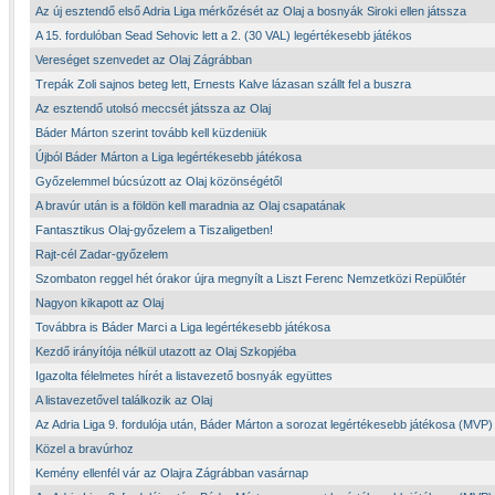
Az új esztendő első Adria Liga mérkőzését az Olaj a bosnyák Siroki ellen játssza
A 15. fordulóban Sead Sehovic lett a 2. (30 VAL) legértékesebb játékos
Vereséget szenvedet az Olaj Zágrábban
Trepák Zoli sajnos beteg lett, Ernests Kalve lázasan szállt fel a buszra
Az esztendő utolsó meccsét játssza az Olaj
Báder Márton szerint tovább kell küzdeniük
Újból Báder Márton a Liga legértékesebb játékosa
Győzelemmel búcsúzott az Olaj közönségétől
A bravúr után is a földön kell maradnia az Olaj csapatának
Fantasztikus Olaj-győzelem a Tiszaligetben!
Rajt-cél Zadar-győzelem
Szombaton reggel hét órakor újra megnyílt a Liszt Ferenc Nemzetközi Repülőtér
Nagyon kikapott az Olaj
Továbbra is Báder Marci a Liga legértékesebb játékosa
Kezdő irányítója nélkül utazott az Olaj Szkopjéba
Igazolta félelmetes hírét a listavezető bosnyák együttes
A listavezetővel találkozik az Olaj
Az Adria Liga 9. fordulója után, Báder Márton a sorozat legértékesebb játékosa (MVP)
Közel a bravúrhoz
Kemény ellenfél vár az Olajra Zágrábban vasárnap