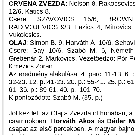
CRVENA ZVEZDA
: Nelson 8, Rakocsevics
12/6, Katics 8.
Csere: SZAVOVICS 15/6, BROWN 
RADIVOJEVICS 9/3, Lazics 4, Mitrovics 
Vukoicsics.
OLAJ
: Simon B. 9, Horváth Á. 10/6, Sehovi
Csere: Gay 10/6, Szabó M. 6, Németh 
Grebenár 2, Markovics. Vezetőedző: Pór Pé
Kmézics Zorán.
Az eredmény alakulása: 4. perc: 11-13. 6. p.
32-23. 12. p.:41-23. 20. p.: 55-41. 25. p.: 61
61. 36. p.: 89-61. 40. p.: 101-70.
Kipontozódott: Szabó M. (35. p.)
Jól kezdett az Olaj a Zvezda otthonában, a s
csarnnokban.
Horváth Ákos
és
Báder M
csapat az első percekben. A magyar bajnok