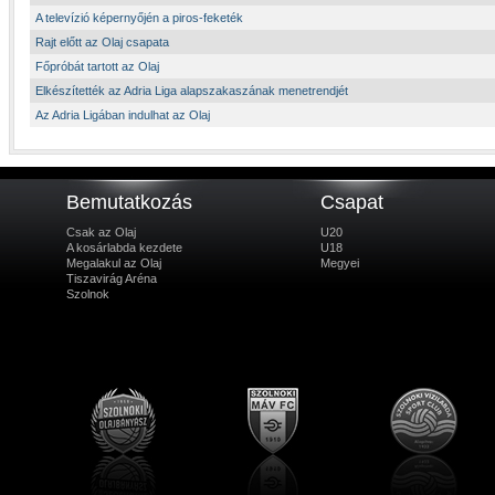
A televízió képernyőjén a piros-feketék
Rajt előtt az Olaj csapata
Főpróbát tartott az Olaj
Elkészítették az Adria Liga alapszakaszának menetrendjét
Az Adria Ligában indulhat az Olaj
Bemutatkozás
Csapat
Csak az Olaj
U20
A kosárlabda kezdete
U18
Megalakul az Olaj
Megyei
Tiszavirág Aréna
Szolnok