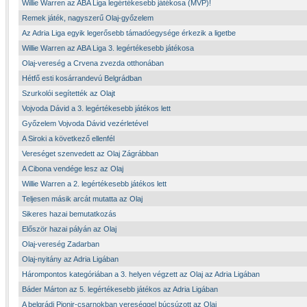
Willie Warren az ABA Liga legértékesebb játékosa (MVP)!
Remek játék, nagyszerű Olaj-győzelem
Az Adria Liga egyik legerősebb támadóegysége érkezik a ligetbe
Willie Warren az ABA Liga 3. legértékesebb játékosa
Olaj-vereség a Crvena zvezda otthonában
Hétfő esti kosárrandevú Belgrádban
Szurkolói segítették az Olajt
Vojvoda Dávid a 3. legértékesebb játékos lett
Győzelem Vojvoda Dávid vezérletével
A Siroki a következő ellenfél
Vereséget szenvedett az Olaj Zágrábban
A Cibona vendége lesz az Olaj
Willie Warren a 2. legértékesebb játékos lett
Teljesen másik arcát mutatta az Olaj
Sikeres hazai bemutatkozás
Először hazai pályán az Olaj
Olaj-vereség Zadarban
Olaj-nyitány az Adria Ligában
Hárompontos kategóriában a 3. helyen végzett az Olaj az Adria Ligában
Báder Márton az 5. legértékesebb játékos az Adria Ligában
A belgrádi Pionir-csarnokban vereséggel búcsúzott az Olaj