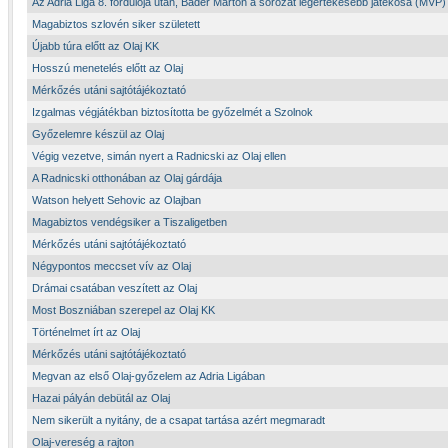
Az Adria Liga 8. fordulója után, Báder Márton a sorozat legértékesebb játékosa (MVP)
Magabiztos szlovén siker született
Újabb túra előtt az Olaj KK
Hosszú menetelés előtt az Olaj
Mérkőzés utáni sajtótájékoztató
Izgalmas végjátékban biztosította be győzelmét a Szolnok
Győzelemre készül az Olaj
Végig vezetve, simán nyert a Radnicski az Olaj ellen
A Radnicski otthonában az Olaj gárdája
Watson helyett Sehovic az Olajban
Magabiztos vendégsiker a Tiszaligetben
Mérkőzés utáni sajtótájékoztató
Négypontos meccset vív az Olaj
Drámai csatában veszített az Olaj
Most Boszniában szerepel az Olaj KK
Történelmet írt az Olaj
Mérkőzés utáni sajtótájékoztató
Megvan az első Olaj-győzelem az Adria Ligában
Hazai pályán debütál az Olaj
Nem sikerült a nyitány, de a csapat tartása azért megmaradt
Olaj-vereség a rajton