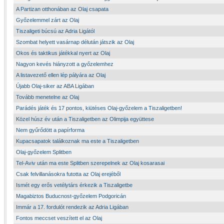
A Partizan otthonában az Olaj csapata
Győzelemmel zárt az Olaj
Tiszaligeti búcsú az Adria Ligától
Szombat helyett vasárnap délután játszik az Olaj
Okos és taktikus játékkal nyert az Olaj
Nagyon kevés hiányzott a győzelemhez
A listavezető ellen lép pályára az Olaj
Újabb Olaj-siker az ABA Ligában
Tovább menetelne az Olaj
Parádés játék és 17 pontos, kiütéses Olaj-győzelem a Tiszaligetben!
Közel húsz év után a Tiszaligetben az Olimpija együttese
Nem gyűrődött a papírforma
Kupacsapatok találkoznak ma este a Tiszaligetben
Olaj-győzelem Splitben
Tel-Aviv után ma este Splitben szerepelnek az Olaj kosarasai
Csak felvillanásokra futotta az Olaj erejéből
Ismét egy erős vetélytárs érkezik a Tiszaligetbe
Magabiztos Buducnost-győzelem Podgoricán
Immár a 17. fordulót rendezik az Adria Ligában
Fontos meccset veszített el az Olaj