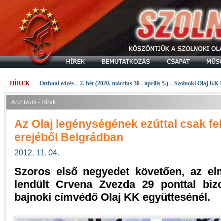
HÍREK
Otthoni edzés – 2. hét (2020. március 30 - április 5.) – Szolnoki Olaj KK
Archívum - Hírek
Az Olaj legénységének ezúttal csak fel
erejéből Belgrádban
2012. 11. 04.
Szoros első negyedet követően, az el
lendült Crvena Zvezda 29 ponttal bi
bajnoki címvédő Olaj KK együttesénél.