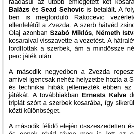
ráadásul az utóbb emlegetett két kosar
Balázs
és
Sead Sehovic
is betalált. A f
ben is megforduló Rakocevic vezérlet
ellenfelétől a Zvezda. A szerb hátvéd zsin
Olaj azonban
Szabó Miklós
,
Németh Ist
kosaraival visszavette a vezetést. A hátral
fordítottak a szerbek, ám a mindössze né
perc játék után.
A második negyedben a Zvezda repeszte
amivel igencsak nehéz helyzetbe hozta a S
és technikai hibák jellemezték ebben az 
játékát. A továbbiakban
Ernests Kalve
du
triplát szórt a szerbek kosarába, így sikerü
közti különbséget.
A második félidő elején összeszedetten és 
és ennek rövid távon meg is lett az 