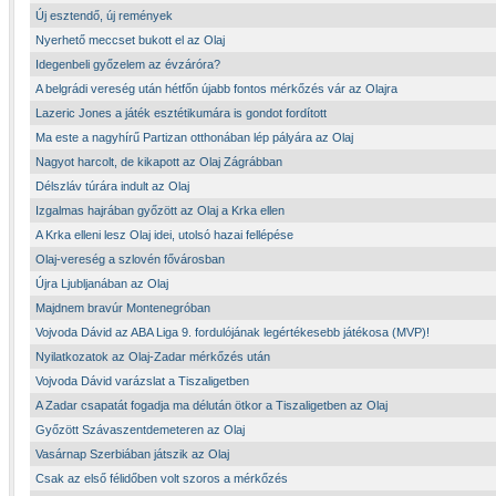
Új esztendő, új remények
Nyerhető meccset bukott el az Olaj
Idegenbeli győzelem az évzáróra?
A belgrádi vereség után hétfőn újabb fontos mérkőzés vár az Olajra
Lazeric Jones a játék esztétikumára is gondot fordított
Ma este a nagyhírű Partizan otthonában lép pályára az Olaj
Nagyot harcolt, de kikapott az Olaj Zágrábban
Délszláv túrára indult az Olaj
Izgalmas hajrában győzött az Olaj a Krka ellen
A Krka elleni lesz Olaj idei, utolsó hazai fellépése
Olaj-vereség a szlovén fővárosban
Újra Ljubljanában az Olaj
Majdnem bravúr Montenegróban
Vojvoda Dávid az ABA Liga 9. fordulójának legértékesebb játékosa (MVP)!
Nyilatkozatok az Olaj-Zadar mérkőzés után
Vojvoda Dávid varázslat a Tiszaligetben
A Zadar csapatát fogadja ma délután ötkor a Tiszaligetben az Olaj
Győzött Szávaszentdemeteren az Olaj
Vasárnap Szerbiában játszik az Olaj
Csak az első félidőben volt szoros a mérkőzés