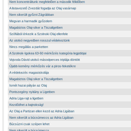
Nem koncentráltunk megfelelően a második félidőben
A listavezető Zvezdát fogadja az Olaj vasárnap
Nem sikerült győzni Zágrábban
Megvan a harmadik győzelem
Magabiztos Olaj-siker a Tiszaligetben
Szófiából érkezik a Szolnoki Olaj ellenfele
Az utolsó negyedben rosszul védekeztünk
Nincs megállás a parketten
A Szolnok-Igokea 63-60 mérkőzés kategória legjobbjai
Vojvoda Dávid utolsó másodperces triplája döntött
Újabb kemény mérkőzés vár a piros-feketékre
A védekezés magasiskolája
Magabiztos Olaj-siker a Tiszaligetben
Ismét hazai pályán az Olaj
Pontszegény nyitány a Ligetben
Adria Liga-rajt a ligetben
Kezdődhet a bajnokság!
Az Olaj a Partizan ellen kezd az Adria Ligában
Nem sikerült a búcsúmeccs az Adria Ligában
Búcsúzni csak szépen lehet
Nem sikerült a búcsúmeccs