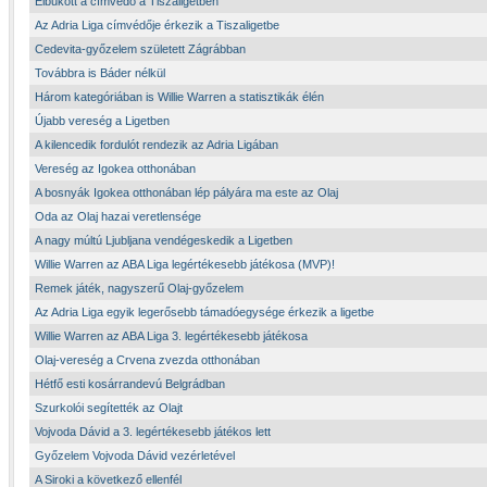
Elbukott a címvédő a Tiszaligetben
Az Adria Liga címvédője érkezik a Tiszaligetbe
Cedevita-győzelem született Zágrábban
Továbbra is Báder nélkül
Három kategóriában is Willie Warren a statisztikák élén
Újabb vereség a Ligetben
A kilencedik fordulót rendezik az Adria Ligában
Vereség az Igokea otthonában
A bosnyák Igokea otthonában lép pályára ma este az Olaj
Oda az Olaj hazai veretlensége
A nagy múltú Ljubljana vendégeskedik a Ligetben
Willie Warren az ABA Liga legértékesebb játékosa (MVP)!
Remek játék, nagyszerű Olaj-győzelem
Az Adria Liga egyik legerősebb támadóegysége érkezik a ligetbe
Willie Warren az ABA Liga 3. legértékesebb játékosa
Olaj-vereség a Crvena zvezda otthonában
Hétfő esti kosárrandevú Belgrádban
Szurkolói segítették az Olajt
Vojvoda Dávid a 3. legértékesebb játékos lett
Győzelem Vojvoda Dávid vezérletével
A Siroki a következő ellenfél