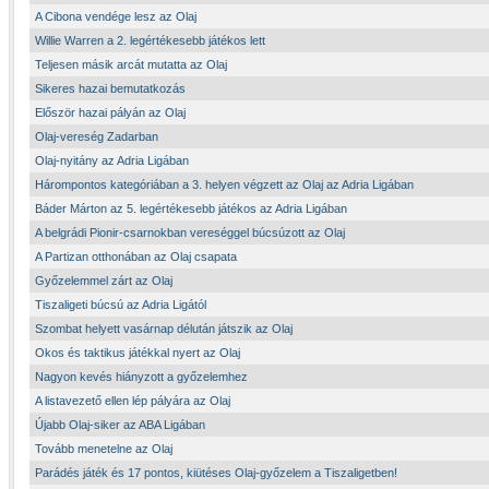
A Cibona vendége lesz az Olaj
Willie Warren a 2. legértékesebb játékos lett
Teljesen másik arcát mutatta az Olaj
Sikeres hazai bemutatkozás
Először hazai pályán az Olaj
Olaj-vereség Zadarban
Olaj-nyitány az Adria Ligában
Hárompontos kategóriában a 3. helyen végzett az Olaj az Adria Ligában
Báder Márton az 5. legértékesebb játékos az Adria Ligában
A belgrádi Pionir-csarnokban vereséggel búcsúzott az Olaj
A Partizan otthonában az Olaj csapata
Győzelemmel zárt az Olaj
Tiszaligeti búcsú az Adria Ligától
Szombat helyett vasárnap délután játszik az Olaj
Okos és taktikus játékkal nyert az Olaj
Nagyon kevés hiányzott a győzelemhez
A listavezető ellen lép pályára az Olaj
Újabb Olaj-siker az ABA Ligában
Tovább menetelne az Olaj
Parádés játék és 17 pontos, kiütéses Olaj-győzelem a Tiszaligetben!