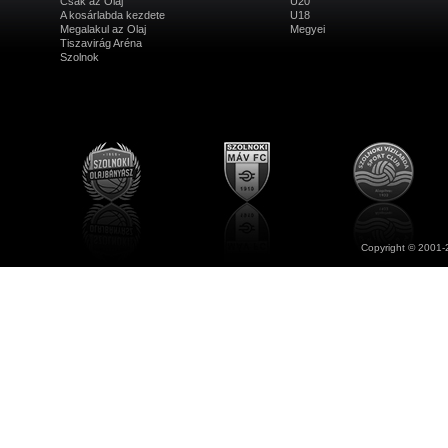
Csak az Olaj
U20
A kosárlabda kezdete
U18
Megalakul az Olaj
Megyei
Tiszavirág Aréna
Szolnok
Copyright © 2001-2