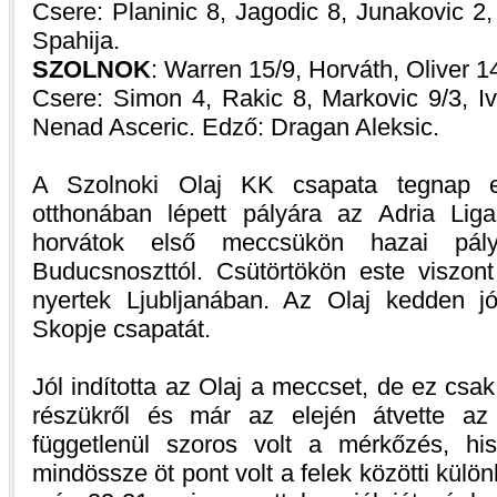
Csere: Planinic 8, Jagodic 8, Junakovic 2
Spahija.
SZOLNOK
: Warren 15/9, Horváth, Oliver 1
Csere: Simon 4, Rakic 8, Markovic 9/3, Iv
Nenad Asceric. Edző: Dragan Aleksic.
A Szolnoki Olaj KK csapata tegnap 
otthonában lépett pályára az Adria Lig
horvátok első meccsükön hazai pály
Buducsnoszttól. Csütörtökön este viszont 
nyertek Ljubljanában. Az Olaj kedden jó
Skopje csapatát.
Jól indította az Olaj a meccset, de ez csak
részükről és már az elején átvette az 
függetlenül szoros volt a mérkőzés, h
mindössze öt pont volt a felek közötti kü