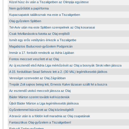
Közel húsz év után a Tiszaligetben az Olimpija együttese
Nem gyűrődött a papírforma
Kupacsapatok találkoznak ma este a Tiszaligetben
Olaj-győzelem Splitben
Tel-Aviv után ma este Splitben szerepelnek az Olaj kosarasai
Csak felvillanásokra futotta az Olaj erejéből
Ismét egy erős vetélytárs érkezik a Tiszaligetbe
Magabiztos Buducnost-győzelem Podgoricán
Immár a 17. fordulót rendezik az Adria Ligában
Fontos meccset veszített el az Olaj
Az új esztendő első Adria Liga mérkőzését az Olaj a bosnyák Siroki ellen játssza
A 15. fordulóban Sead Sehovic lett a 2. (30 VAL) legértékesebb játékos
Vereséget szenvedet az Olaj Zágrábban
Trepák Zoli sajnos beteg lett, Ernests Kalve lázasan szállt fel a buszra
Az esztendő utolsó meccsét játssza az Olaj
Báder Márton szerint tovább kell küzdeniük
Újból Báder Márton a Liga legértékesebb játékosa
Győzelemmel búcsúzott az Olaj közönségétől
A bravúr után is a földön kell maradnia az Olaj csapatának
Fantasztikus Olaj-győzelem a Tiszaligetben!
Rajt-cél Zadar-győzelem