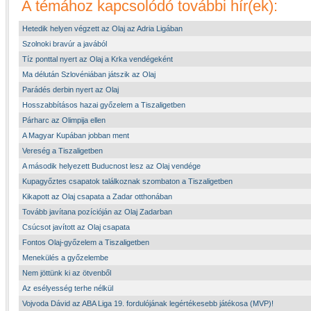
A témához kapcsolódó további hír(ek):
Hetedik helyen végzett az Olaj az Adria Ligában
Szolnoki bravúr a javából
Tíz ponttal nyert az Olaj a Krka vendégeként
Ma délután Szlovéniában játszik az Olaj
Parádés derbin nyert az Olaj
Hosszabbításos hazai győzelem a Tiszaligetben
Párharc az Olimpija ellen
A Magyar Kupában jobban ment
Vereség a Tiszaligetben
A második helyezett Buducnost lesz az Olaj vendége
Kupagyőztes csapatok találkoznak szombaton a Tiszaligetben
Kikapott az Olaj csapata a Zadar otthonában
Tovább javítana pozícióján az Olaj Zadarban
Csúcsot javított az Olaj csapata
Fontos Olaj-győzelem a Tiszaligetben
Menekülés a győzelembe
Nem jöttünk ki az ötvenből
Az esélyesség terhe nélkül
Vojvoda Dávid az ABA Liga 19. fordulójának legértékesebb játékosa (MVP)!