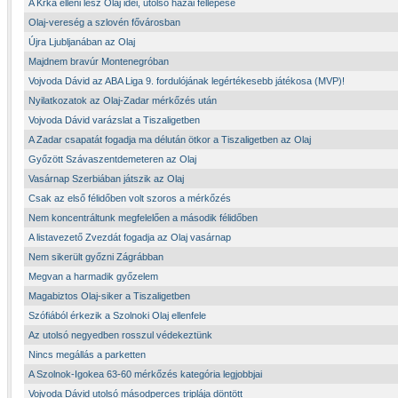
A Krka elleni lesz Olaj idei, utolsó hazai fellépése
Olaj-vereség a szlovén fővárosban
Újra Ljubljanában az Olaj
Majdnem bravúr Montenegróban
Vojvoda Dávid az ABA Liga 9. fordulójának legértékesebb játékosa (MVP)!
Nyilatkozatok az Olaj-Zadar mérkőzés után
Vojvoda Dávid varázslat a Tiszaligetben
A Zadar csapatát fogadja ma délután ötkor a Tiszaligetben az Olaj
Győzött Szávaszentdemeteren az Olaj
Vasárnap Szerbiában játszik az Olaj
Csak az első félidőben volt szoros a mérkőzés
Nem koncentráltunk megfelelően a második félidőben
A listavezető Zvezdát fogadja az Olaj vasárnap
Nem sikerült győzni Zágrábban
Megvan a harmadik győzelem
Magabiztos Olaj-siker a Tiszaligetben
Szófiából érkezik a Szolnoki Olaj ellenfele
Az utolsó negyedben rosszul védekeztünk
Nincs megállás a parketten
A Szolnok-Igokea 63-60 mérkőzés kategória legjobbjai
Vojvoda Dávid utolsó másodperces triplája döntött