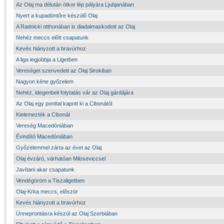
Az Olaj ma délután ötkor lép pályára Ljubjanában
Nyert a kupadöntőre készülő Olaj
A Radnicki otthonában is diadalmaskodott az Olaj
Nehéz meccs előtt csapatunk
Kevés hiányzott a bravúrhoz
A liga legjobbja a Ligetben
Vereséget szenvedett az Olaj Sirokiban
Nagyon kéne győzelem
Nehéz, idegenbeli folytatás vár az Olaj gárdájára
Az Olaj egy ponttal kapott ki a Cibonától
Kielemezték a Cibonát
Vereség Macedóniában
Évindító Macedóniában
Győzelemmel zárta az évet az Olaj
Olaj évzáró, várhatóan Miloseviccsel
Javítani akar csapatunk
Vendégöröm a Tiszaligetben
Olaj-Krka meccs, először
Kevés hiányzott a bravúrhoz
Ünneprontásra készül az Olaj Szerbiában