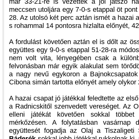
már 33-21-re is vezettek a jól játszó 
meccsen utoljára egy 7-0-s etappal öt pont 
28. Az utolsó két perc aztán ismét a hazai a
s rohammal 14 pontosra hizlalta előnyét, 42
A fordulást követően aztán el is dőlt az ö
együttes egy 9-0-s etappal 51-28-ra módosít
nem volt vita, lényegében csak a külön
felvonásban már egyik alakulat sem törődö
a nagy nevű egykoron a Bajnokcsapatok 
Cibona simán tartotta előnyét amely olykor 2
A hazai csapat jó játékkal feledtette az els
a Radnicskitől szenvedett vereséget. Az O
elleni játékát követően sokkal többet
mérkőzésen. A folytatásban vasárnap d
együttesét fogadja az Olaj a Tiszaligeti
Báderék
sokkal jobb játékkal rukkolnak ki,