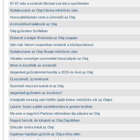
87-87 után a szolnoki Michael Lee lett a nyerőember
Nyilatkozatok az Olaj-Cibona mérkőzés után
Hosszabbításban verte a címvédőt az Olaj
A címvédővel találkozik az Olaj
Olaj-győzelem Szófiában
Elutazott a bolgár fővárosba az Olaj csapata
Idén már három csoportban rendezik a középszakaszt
Nyilatkozatok az Olaj-Skopje mérkőzés után
Váratlan vereséget szenvedett hazai pályán az Olaj
Itthon is kezdődik az esztendő
Idegenbeli győzelemmel kezdte a 2015-ös évet az Olaj
Új esztendő, új remények
Nyerhető meccset bukott el az Olaj
Idegenbeli győzelem az évzáróra?
A belgrádi vereség után hétfőn újabb fontos mérkőzés vár az Olajra
Lazeric Jones a játék esztétikumára is gondot fordított
Ma este a nagyhírű Partizan otthonában lép pályára az Olaj
Nagyot harcolt, de kikapott az Olaj Zágrábban
Délszláv túrára indult az Olaj
Izgalmas hajrában győzött az Olaj a Krka ellen