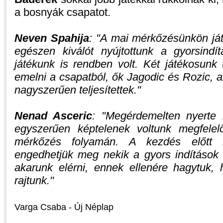
a bosnyák csapatot.
Neven Spahija
:
A mai mérkőzésünkön ját
egészen kiválót nyújtottunk a gyorsindí
játékunk is rendben volt. Két játékosunk 
emelni a csapatból, ők Jagodic és Rozic, 
nagyszerűen teljesítettek.
Nenad Asceric
:
Megérdemelten nyerte
egyszerűen képtelenek voltunk megfelel
mérkőzés folyamán. A kezdés előtt 
engedhetjük meg nekik a gyors indítások 
akarunk elérni, ennek ellenére hagytuk, 
rajtunk.
Varga Csaba - Új Néplap