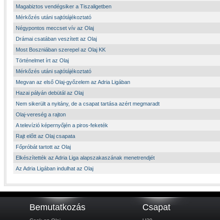
Magabiztos vendégsiker a Tiszaligetben
Mérkőzés utáni sajtótájékoztató
Négypontos meccset vív az Olaj
Drámai csatában veszített az Olaj
Most Boszniában szerepel az Olaj KK
Történelmet írt az Olaj
Mérkőzés utáni sajtótájékoztató
Megvan az első Olaj-győzelem az Adria Ligában
Hazai pályán debütál az Olaj
Nem sikerült a nyitány, de a csapat tartása azért megmaradt
Olaj-vereség a rajton
A televízió képernyőjén a piros-feketék
Rajt előtt az Olaj csapata
Főpróbát tartott az Olaj
Elkészítették az Adria Liga alapszakaszának menetrendjét
Az Adria Ligában indulhat az Olaj
Bemutatkozás
Csapat