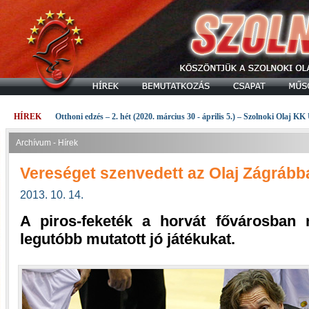
HÍREK
Otthoni edzés – 2. hét (2020. március 30 - április 5.) – Szolnoki Olaj KK
Archívum - Hírek
Vereséget szenvedett az Olaj Zágrább
2013. 10. 14.
A piros-feketék a horvát fővárosban
legutóbb mutatott jó játékukat.