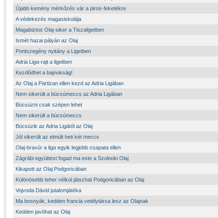
Újabb kemény mérkőzés vár a piros-feketékre
A védekezés magasiskolája
Magabiztos Olaj-siker a Tiszaligetben
Ismét hazai pályán az Olaj
Pontszegény nyitány a Ligetben
Adria Liga-rajt a ligetben
Kezdődhet a bajnokság!
Az Olaj a Partizan ellen kezd az Adria Ligában
Nem sikerült a búcsúmeccs az Adria Ligában
Búcsúzni csak szépen lehet
Nem sikerült a búcsúmeccs
Búcsúzik az Adria Ligától az Olaj
Jól sikerült az elmúlt heti két meccs
Olaj-bravúr a liga egyik legjobb csapata ellen
Zágrábi együttest fogad ma este a Szolnoki Olaj
Kikapott az Olaj Podgoricában
Különösebb teher nélkül játszhat Podgoricában az Olaj
Vojvoda Dávid jutalomjátéka
Ma bosnyák, kedden francia vetélytársa lesz az Olajnak
Kedden javíthat az Olaj