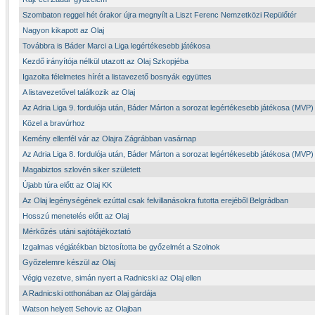
Szombaton reggel hét órakor újra megnyílt a Liszt Ferenc Nemzetközi Repülőtér
Nagyon kikapott az Olaj
Továbbra is Báder Marci a Liga legértékesebb játékosa
Kezdő irányítója nélkül utazott az Olaj Szkopjéba
Igazolta félelmetes hírét a listavezető bosnyák együttes
A listavezetővel találkozik az Olaj
Az Adria Liga 9. fordulója után, Báder Márton a sorozat legértékesebb játékosa (MVP)
Közel a bravúrhoz
Kemény ellenfél vár az Olajra Zágrábban vasárnap
Az Adria Liga 8. fordulója után, Báder Márton a sorozat legértékesebb játékosa (MVP)
Magabiztos szlovén siker született
Újabb túra előtt az Olaj KK
Az Olaj legénységének ezúttal csak felvillanásokra futotta erejéből Belgrádban
Hosszú menetelés előtt az Olaj
Mérkőzés utáni sajtótájékoztató
Izgalmas végjátékban biztosította be győzelmét a Szolnok
Győzelemre készül az Olaj
Végig vezetve, simán nyert a Radnicski az Olaj ellen
A Radnicski otthonában az Olaj gárdája
Watson helyett Sehovic az Olajban