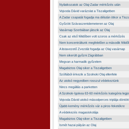
Nyilatkozatok az Olaj-Zadar mérkőzés után
Vojvoda Dávid varázslat a Tiszaligetben
A Zadar csapatát fogadja ma délután ötkor a Tisza
Győzött Szávaszentdemeteren az Olaj
Vasárnap Szerbiában játszik az Olaj
Csak az első félidőben volt szoros a mérkőzés
Nem koncentráltunk megfelelően a második félid
A listavezető Zvezdát fogadja az Olaj vasárnap
Nem sikerült győzni Zágrábban
Megvan a harmadik győzelem
Magabiztos Olaj-siker a Tiszaligetben
Szófiából érkezik a Szolnoki Olaj ellenfele
Az utolsó negyedben rosszul védekeztünk
Nincs megállás a parketten
A Szolnok-Igokea 63-60 mérkőzés kategória legjo
Vojvoda Dávid utolsó másodperces triplája döntött
Újabb kemény mérkőzés vár a piros-feketékre
A védekezés magasiskolája
Magabiztos Olaj-siker a Tiszaligetben
Ismét hazai pályán az Olaj