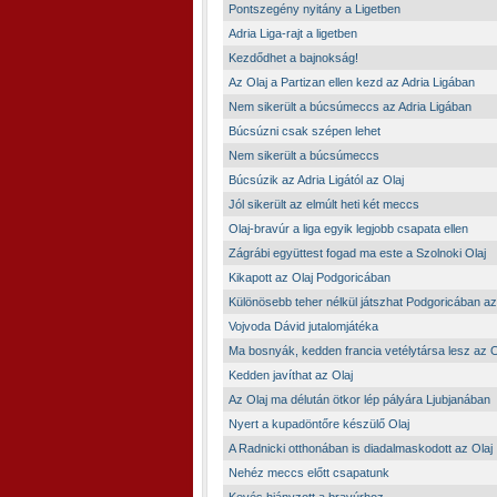
Pontszegény nyitány a Ligetben
Adria Liga-rajt a ligetben
Kezdődhet a bajnokság!
Az Olaj a Partizan ellen kezd az Adria Ligában
Nem sikerült a búcsúmeccs az Adria Ligában
Búcsúzni csak szépen lehet
Nem sikerült a búcsúmeccs
Búcsúzik az Adria Ligától az Olaj
Jól sikerült az elmúlt heti két meccs
Olaj-bravúr a liga egyik legjobb csapata ellen
Zágrábi együttest fogad ma este a Szolnoki Olaj
Kikapott az Olaj Podgoricában
Különösebb teher nélkül játszhat Podgoricában az
Vojvoda Dávid jutalomjátéka
Ma bosnyák, kedden francia vetélytársa lesz az 
Kedden javíthat az Olaj
Az Olaj ma délután ötkor lép pályára Ljubjanában
Nyert a kupadöntőre készülő Olaj
A Radnicki otthonában is diadalmaskodott az Olaj
Nehéz meccs előtt csapatunk