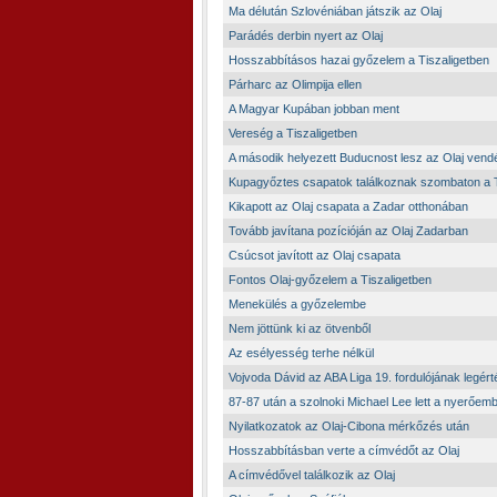
Ma délután Szlovéniában játszik az Olaj
Parádés derbin nyert az Olaj
Hosszabbításos hazai győzelem a Tiszaligetben
Párharc az Olimpija ellen
A Magyar Kupában jobban ment
Vereség a Tiszaligetben
A második helyezett Buducnost lesz az Olaj vend
Kupagyőztes csapatok találkoznak szombaton a T
Kikapott az Olaj csapata a Zadar otthonában
Tovább javítana pozícióján az Olaj Zadarban
Csúcsot javított az Olaj csapata
Fontos Olaj-győzelem a Tiszaligetben
Menekülés a győzelembe
Nem jöttünk ki az ötvenből
Az esélyesség terhe nélkül
Vojvoda Dávid az ABA Liga 19. fordulójának legér
87-87 után a szolnoki Michael Lee lett a nyerőem
Nyilatkozatok az Olaj-Cibona mérkőzés után
Hosszabbításban verte a címvédőt az Olaj
A címvédővel találkozik az Olaj