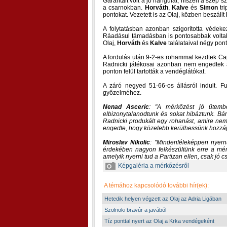
Garantált volt a jó hangulat, hiszen a szép 
a csarnokban.
Horváth
,
Kalve
és
Simon
tri
pontokat. Vezetett is az Olaj, közben beszállt
A folytatásban azonban szigorította védeke
Ráadásul támadásban is pontosabbak voltak 
Olaj,
Horváth
és
Kalve
találataival négy pon
A fordulás után 9-2-es rohammal kezdtek Ca
Radnicki játékosai azonban nem engedtek a
ponton felül tartották a vendéglátókat.
A záró negyed 51-66-os állásról indult. F
győzelméhez.
Nenad Asceric
:
A mérkőzést jó ütembe
elbizonytalanodtunk és sokat hibáztunk. Bár
Radnicki produkált egy rohanást, amire nem 
engedte, hogy közelebb kerülhessünk hozzáj
Miroslav Nikolic
:
Mindenféleképpen nyernü
érdekében nagyon felkészültünk erre a mérk
amelyik nyerni tud a Partizan ellen, csak jó 
Képgaléria a mérkőzésről
A témához kapcsolódó további hír(ek):
Hetedik helyen végzett az Olaj az Adria Ligában
Szolnoki bravúr a javából
Tíz ponttal nyert az Olaj a Krka vendégeként