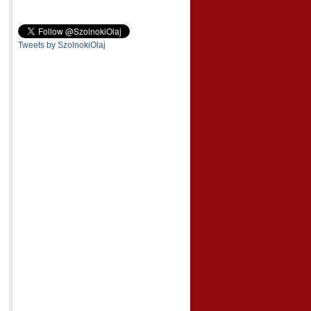
Tweets by SzolnokiOlaj