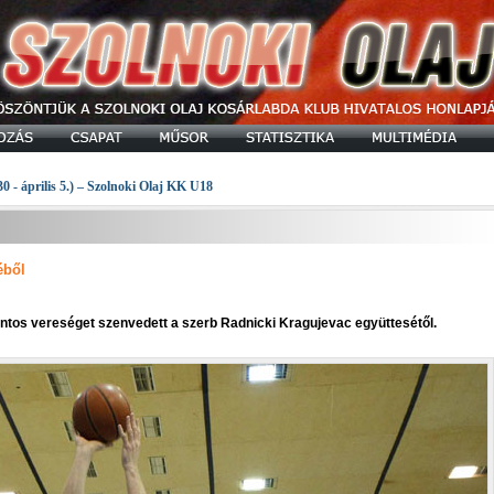
30 - április 5.) – Szolnoki Olaj KK U18
éből
pontos vereséget szenvedett a szerb Radnicki Kragujevac együttesétől.