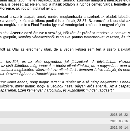
számú hazai tábor mellett legalább száz Radnicki szurkoló hangolt a mérkőzés előtt
plája is beesett az elején, míg a másik oldalon a rutinos center, Varda termelte a
Florence
, aki rögtön triplával nyitott.
zését a szerb csapat, amely rendre megkontrázta a szolnokiak eladott labdáit.
a vendégek, és már kilenc ponttal is elhúztak, 28-37. Szerencsére kapcsolat az
tra megközelítette a Final Fourba igyekvő vendégeket a második negyed végén.
pinék.
Asceric
edző érezve a veszélyt, időt kért, és próbálta rendezni a sorokat. A
 gyeplőn, kemény védekezésből kiindulva pontos támadásokat vezettek, és tíz
utott az Olaj az eredmény után, de a végén kétség sem fért a szerb alakulat
n kezdtük, és az első negyedben jól játszottunk. A folytatásban viszont
 az első félidőben még tartottuk a lépést ellenfelünkkel, de a nagyszünet után a
tudtunk megfelelően válaszolni. Az ellenfelünk sikeresen őrizte előnyét, és nem
uk. Összességében a Radnicki jobb volt ma.
nk kellet ahhoz, hogy tudjuk tartani a lépést az első négy helyezettel. Ennek
őzésre, mivel tudtuk, hogy a Szolnok hazai pályán erős ellenfél. Az a csapat,
csapat lehet. Ezért keményen harcoltunk, és küzdöttünk minden labdáért.
2015. 03. 22.
2015. 03. 16.
2015. 03. 14.