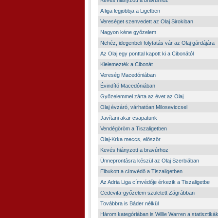
Kevés hiányzott a bravúrhoz
A liga legjobbja a Ligetben
Vereséget szenvedett az Olaj Sirokiban
Nagyon kéne győzelem
Nehéz, idegenbeli folytatás vár az Olaj gárdájára
Az Olaj egy ponttal kapott ki a Cibonától
Kielemezték a Cibonát
Vereség Macedóniában
Évindító Macedóniában
Győzelemmel zárta az évet az Olaj
Olaj évzáró, várhatóan Miloseviccsel
Javítani akar csapatunk
Vendégöröm a Tiszaligetben
Olaj-Krka meccs, először
Kevés hiányzott a bravúrhoz
Ünneprontásra készül az Olaj Szerbiában
Elbukott a címvédő a Tiszaligetben
Az Adria Liga címvédője érkezik a Tiszaligetbe
Cedevita-győzelem született Zágrábban
Továbbra is Báder nélkül
Három kategóriában is Willie Warren a statisztikák