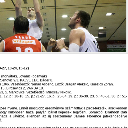
0-27, 13-24, 15-12)
 (horvátok), Jovanic (bosnyák)
Sehovic 9/3, KALVE 11/6, Báder 8.
ce 10/6. Vezetőedző: Nenad Asceric. Edző: Dragan Aleksic, Kmézics Zorán.
 15, Bircsevics 2, VARDA 18.
3/3, S. Markovics. Vezetőedző: Miroslav Nikolic.
. 12. p.: 18-18. 15. p.: 21-27. 16. p.: 25-34. 19. p.: 36-39. 23. p.: 40-51. 30. p.: 51-
2-re nyerte. Ennél most jobb eredményre számítottak a piros-feketék, akik kedden
 hogy különösen hazai pályán bárkit képesek legyőzni. Soraikból
Brandon Gay
lhatta a játékot, ellenben az új szerzemény
James Florence
játékengedélye
ő.