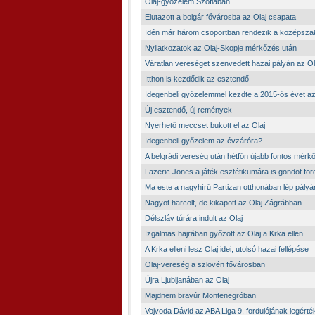
Olaj-győzelem Szófiában
Elutazott a bolgár fővárosba az Olaj csapata
Idén már három csoportban rendezik a középsza
Nyilatkozatok az Olaj-Skopje mérkőzés után
Váratlan vereséget szenvedett hazai pályán az Ol
Itthon is kezdődik az esztendő
Idegenbeli győzelemmel kezdte a 2015-ös évet az
Új esztendő, új remények
Nyerhető meccset bukott el az Olaj
Idegenbeli győzelem az évzáróra?
A belgrádi vereség után hétfőn újabb fontos mérk
Lazeric Jones a játék esztétikumára is gondot ford
Ma este a nagyhírű Partizan otthonában lép pályá
Nagyot harcolt, de kikapott az Olaj Zágrábban
Délszláv túrára indult az Olaj
Izgalmas hajrában győzött az Olaj a Krka ellen
A Krka elleni lesz Olaj idei, utolsó hazai fellépése
Olaj-vereség a szlovén fővárosban
Újra Ljubljanában az Olaj
Majdnem bravúr Montenegróban
Vojvoda Dávid az ABA Liga 9. fordulójának legért