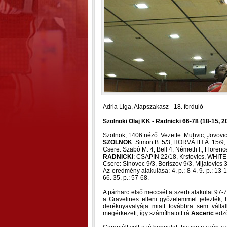
Adria Liga, Alapszakasz - 18. forduló
Szolnoki Olaj KK - Radnicki 66-78 (18-15, 2
Szolnok, 1406 néző. Vezette: Muhvic, Jovovic
SZOLNOK
: Simon B. 5/3, HORVÁTH Á. 15/9, 
Csere: Szabó M. 4, Bell 4, Németh I., Floren
RADNICKI
: CSAPIN 22/18, Krstovics, WHITE
Csere: Sinovec 9/3, Boriszov 9/3, Mijatovics 
Az eredmény alakulása: 4. p.: 8-4. 9. p.: 13-11
66. 35. p.: 57-68.
A párharc első meccsét a szerb alakulat 97-7
a Gravelines elleni győzelemmel jelezték,
deréknyavalyája miatt továbbra sem válla
megérkezett, így számíthatott rá
Asceric
edz