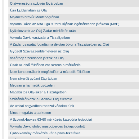
Olaj-vereség a szlovén fővárosban
Újra Ljubljanában az Olaj
Majdnem bravúr Montenegróban
Vojvoda Dávid az ABA Liga 9. fordulójának legértékesebb játékosa (MVP)!
Nyilatkozatok az Olaj-Zadar mérkőzés után
Vojvoda Dávid varázslat a Tiszaligetben
A Zadar csapatát fogadja ma délután ötkor a Tiszaligetben az Olaj
Győzött Szávaszentdemeteren az Olaj
Vasárnap Szerbiában játszik az Olaj
Csak az első félidőben volt szoros a mérkőzés
Nem koncentráltunk megfelelően a második félidőben
Nem sikerült győzni Zágrábban
Megvan a harmadik győzelem
Magabiztos Olaj-siker a Tiszaligetben
Szófiából érkezik a Szolnoki Olaj ellenfele
Az utolsó negyedben rosszul védekeztünk
Nincs megállás a parketten
A Szolnok-Igokea 63-60 mérkőzés kategória legjobbjai
Vojvoda Dávid utolsó másodperces triplája döntött
Újabb kemény mérkőzés vár a piros-feketékre