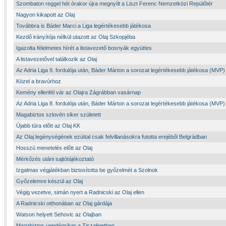
Szombaton reggel hét órakor újra megnyílt a Liszt Ferenc Nemzetközi Repülőtér
Nagyon kikapott az Olaj
Továbbra is Báder Marci a Liga legértékesebb játékosa
Kezdő irányítója nélkül utazott az Olaj Szkopjéba
Igazolta félelmetes hírét a listavezető bosnyák együttes
A listavezetővel találkozik az Olaj
Az Adria Liga 9. fordulója után, Báder Márton a sorozat legértékesebb játékosa (MVP)
Közel a bravúrhoz
Kemény ellenfél vár az Olajra Zágrábban vasárnap
Az Adria Liga 8. fordulója után, Báder Márton a sorozat legértékesebb játékosa (MVP)
Magabiztos szlovén siker született
Újabb túra előtt az Olaj KK
Az Olaj legénységének ezúttal csak felvillanásokra futotta erejéből Belgrádban
Hosszú menetelés előtt az Olaj
Mérkőzés utáni sajtótájékoztató
Izgalmas végjátékban biztosította be győzelmét a Szolnok
Győzelemre készül az Olaj
Végig vezetve, simán nyert a Radnicski az Olaj ellen
A Radnicski otthonában az Olaj gárdája
Watson helyett Sehovic az Olajban
Magabiztos vendégsiker a Tiszaligetben