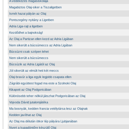
A védekezés magasiskolája
Magabiztos Olaj-siker a Tiszaligetben
Ismét hazai pályán az Olaj
Pontszegény nyitány a Ligetben
Adria Liga-rajt a ligetben
Kezdődhet a bajnokság!
Az Olaj a Partizan ellen kezd az Adria Ligában
Nem sikerült a búcsúmeccs az Adria Ligában
Búcsúzni csak szépen lehet
Nem sikerült a búcsúmeccs
Búcsúzik az Adria Ligától az Olaj
Jól sikerült az elmúlt heti két meccs
Olaj-bravúr a liga egyik legjobb csapata ellen
Zágrábi együttest fogad ma este a Szolnoki Olaj
Kikapott az Olaj Podgoricában
Különösebb teher nélkül játszhat Podgoricában az Olaj
Vojvoda Dávid jutalomjátéka
Ma bosnyák, kedden francia vetélytársa lesz az Olajnak
Kedden javíthat az Olaj
Az Olaj ma délután ötkor lép pályára Ljubjanában
Nyert a kupadöntőre készülő Olaj