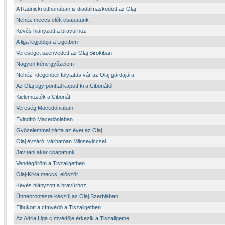
A Radnicki otthonában is diadalmaskodott az Olaj
Nehéz meccs előtt csapatunk
Kevés hiányzott a bravúrhoz
A liga legjobbja a Ligetben
Vereséget szenvedett az Olaj Sirokiban
Nagyon kéne győzelem
Nehéz, idegenbeli folytatás vár az Olaj gárdájára
Az Olaj egy ponttal kapott ki a Cibonától
Kielemezték a Cibonát
Vereség Macedóniában
Évindító Macedóniában
Győzelemmel zárta az évet az Olaj
Olaj évzáró, várhatóan Miloseviccsel
Javítani akar csapatunk
Vendégöröm a Tiszaligetben
Olaj-Krka meccs, először
Kevés hiányzott a bravúrhoz
Ünneprontásra készül az Olaj Szerbiában
Elbukott a címvédő a Tiszaligetben
Az Adria Liga címvédője érkezik a Tiszaligetbe