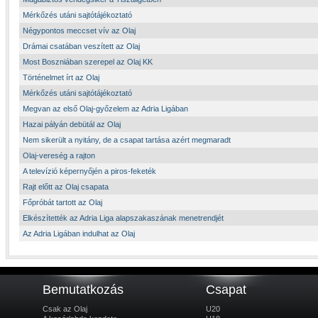
Mérkőzés utáni sajtótájékoztató
Négypontos meccset vív az Olaj
Drámai csatában veszített az Olaj
Most Boszniában szerepel az Olaj KK
Történelmet írt az Olaj
Mérkőzés utáni sajtótájékoztató
Megvan az első Olaj-győzelem az Adria Ligában
Hazai pályán debütál az Olaj
Nem sikerült a nyitány, de a csapat tartása azért megmaradt
Olaj-vereség a rajton
A televízió képernyőjén a piros-feketék
Rajt előtt az Olaj csapata
Főpróbát tartott az Olaj
Elkészítették az Adria Liga alapszakaszának menetrendjét
Az Adria Ligában indulhat az Olaj
Bemutatkozás
Csapat
Csak az Olaj
U20