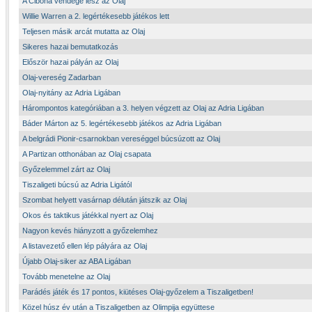
A Cibona vendége lesz az Olaj
Willie Warren a 2. legértékesebb játékos lett
Teljesen másik arcát mutatta az Olaj
Sikeres hazai bemutatkozás
Először hazai pályán az Olaj
Olaj-vereség Zadarban
Olaj-nyitány az Adria Ligában
Hárompontos kategóriában a 3. helyen végzett az Olaj az Adria Ligában
Báder Márton az 5. legértékesebb játékos az Adria Ligában
A belgrádi Pionir-csarnokban vereséggel búcsúzott az Olaj
A Partizan otthonában az Olaj csapata
Győzelemmel zárt az Olaj
Tiszaligeti búcsú az Adria Ligától
Szombat helyett vasárnap délután játszik az Olaj
Okos és taktikus játékkal nyert az Olaj
Nagyon kevés hiányzott a győzelemhez
A listavezető ellen lép pályára az Olaj
Újabb Olaj-siker az ABA Ligában
Tovább menetelne az Olaj
Parádés játék és 17 pontos, kiütéses Olaj-győzelem a Tiszaligetben!
Közel húsz év után a Tiszaligetben az Olimpija együttese