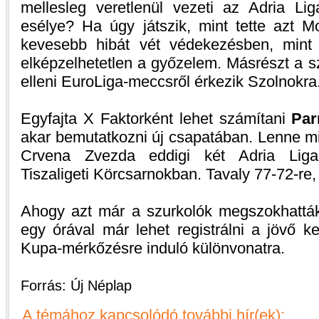
mellesleg veretlenül vezeti az Adria Li
esélye? Ha úgy játszik, mint tette azt M
kevesebb hibát vét védekezésben, mint
elképzelhetetlen a győzelem. Másrészt a 
elleni EuroLiga-meccsről érkezik Szolnokra
Egyfajta X Faktorként lehet számítani
Par
akar bemutatkozni új csapatában. Lenne mi
Crvena Zvezda eddigi két Adria Liga
Tiszaligeti Körcsarnokban. Tavaly 77-72-re, 
Ahogy azt már a szurkolók megszokhatták
egy órával már lehet registrálni a jövő k
Kupa-mérkőzésre induló különvonatra.
Forrás: Új Néplap
A témához kapcsolódó további hír(ek):