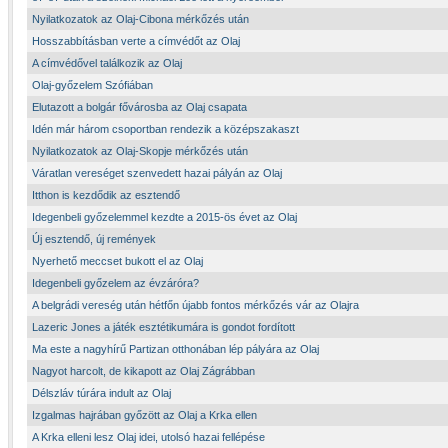
Nyilatkozatok az Olaj-Cibona mérkőzés után
Hosszabbításban verte a címvédőt az Olaj
A címvédővel találkozik az Olaj
Olaj-győzelem Szófiában
Elutazott a bolgár fővárosba az Olaj csapata
Idén már három csoportban rendezik a középszakaszt
Nyilatkozatok az Olaj-Skopje mérkőzés után
Váratlan vereséget szenvedett hazai pályán az Olaj
Itthon is kezdődik az esztendő
Idegenbeli győzelemmel kezdte a 2015-ös évet az Olaj
Új esztendő, új remények
Nyerhető meccset bukott el az Olaj
Idegenbeli győzelem az évzáróra?
A belgrádi vereség után hétfőn újabb fontos mérkőzés vár az Olajra
Lazeric Jones a játék esztétikumára is gondot fordított
Ma este a nagyhírű Partizan otthonában lép pályára az Olaj
Nagyot harcolt, de kikapott az Olaj Zágrábban
Délszláv túrára indult az Olaj
Izgalmas hajrában győzött az Olaj a Krka ellen
A Krka elleni lesz Olaj idei, utolsó hazai fellépése