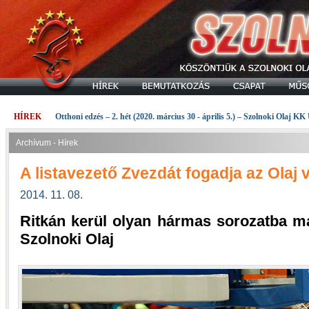
HÍREK
Otthoni edzés – 2. hét (2020. március 30 - április 5.) – Szolnoki Olaj KK
Archívum - Hírek
A listavezető Zvezdát fogadja az Olaj
2014. 11. 08.
Ritkán kerül olyan hármas sorozatba m
Szolnoki Olaj