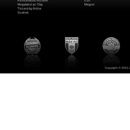
A kosárlabda kezdete
U18
Megalakul az Olaj
Megyei
Tiszavirág Aréna
Szolnok
Copyright © 2001-2