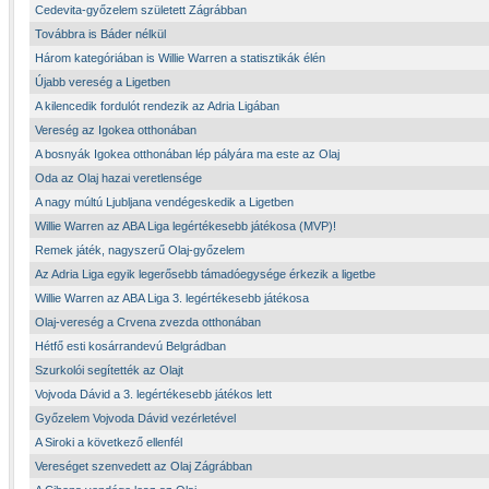
Cedevita-győzelem született Zágrábban
Továbbra is Báder nélkül
Három kategóriában is Willie Warren a statisztikák élén
Újabb vereség a Ligetben
A kilencedik fordulót rendezik az Adria Ligában
Vereség az Igokea otthonában
A bosnyák Igokea otthonában lép pályára ma este az Olaj
Oda az Olaj hazai veretlensége
A nagy múltú Ljubljana vendégeskedik a Ligetben
Willie Warren az ABA Liga legértékesebb játékosa (MVP)!
Remek játék, nagyszerű Olaj-győzelem
Az Adria Liga egyik legerősebb támadóegysége érkezik a ligetbe
Willie Warren az ABA Liga 3. legértékesebb játékosa
Olaj-vereség a Crvena zvezda otthonában
Hétfő esti kosárrandevú Belgrádban
Szurkolói segítették az Olajt
Vojvoda Dávid a 3. legértékesebb játékos lett
Győzelem Vojvoda Dávid vezérletével
A Siroki a következő ellenfél
Vereséget szenvedett az Olaj Zágrábban