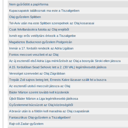
Nem gyűrődött a papírforma
Kupacsapatok találkoznak ma este a Tiszaligetben
Olaj-győzelem Splitben
Tel-Aviv után ma este Splitben szerepelnek az Olaj kosarasai
Csak felvillanásokra futotta az Olaj erejéből
Ismét egy erős vetélytárs érkezik a Tiszaligetbe
Magabiztos Buducnost-győzelem Podgoricán
Immár a 17. fordulót rendezik az Adria Ligában
Fontos meccset veszített el az Olaj
Az új esztendő első Adria Liga mérkőzését az Olaj a bosnyák Siroki ellen játssza
A 15. fordulóban Sead Sehovic lett a 2. (30 VAL) legértékesebb játékos
Vereséget szenvedet az Olaj Zágrábban
Trepák Zoli sajnos beteg lett, Ernests Kalve lázasan szállt fel a buszra
Az esztendő utolsó meccsét játssza az Olaj
Báder Márton szerint tovább kell küzdeniük
Újból Báder Márton a Liga legértékesebb játékosa
Győzelemmel búcsúzott az Olaj közönségétől
A bravúr után is a földön kell maradnia az Olaj csapatának
Fantasztikus Olaj-győzelem a Tiszaligetben!
Rajt-cél Zadar-győzelem