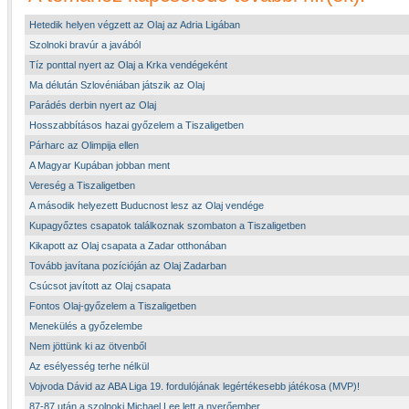
Hetedik helyen végzett az Olaj az Adria Ligában
Szolnoki bravúr a javából
Tíz ponttal nyert az Olaj a Krka vendégeként
Ma délután Szlovéniában játszik az Olaj
Parádés derbin nyert az Olaj
Hosszabbításos hazai győzelem a Tiszaligetben
Párharc az Olimpija ellen
A Magyar Kupában jobban ment
Vereség a Tiszaligetben
A második helyezett Buducnost lesz az Olaj vendége
Kupagyőztes csapatok találkoznak szombaton a Tiszaligetben
Kikapott az Olaj csapata a Zadar otthonában
Tovább javítana pozícióján az Olaj Zadarban
Csúcsot javított az Olaj csapata
Fontos Olaj-győzelem a Tiszaligetben
Menekülés a győzelembe
Nem jöttünk ki az ötvenből
Az esélyesség terhe nélkül
Vojvoda Dávid az ABA Liga 19. fordulójának legértékesebb játékosa (MVP)!
87-87 után a szolnoki Michael Lee lett a nyerőember