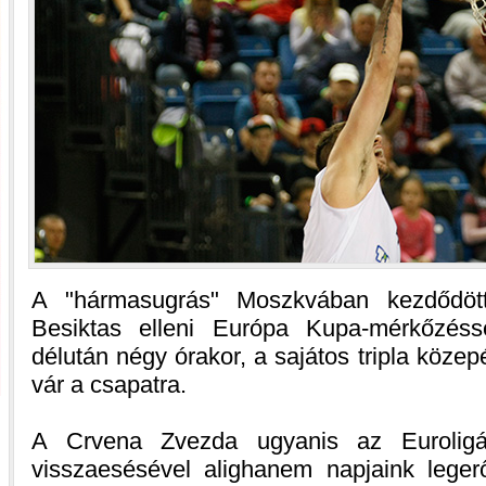
A "hármasugrás" Moszkvában kezdődöt
Besiktas elleni Európa Kupa-mérkőzéss
délután négy órakor, a sajátos tripla köze
vár a csapatra.
A Crvena Zvezda ugyanis az Euroligá
visszaesésével alighanem napjaink lege