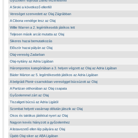
Győzelem Vojvoda Dávid vezérletével
A Siroki a következő ellenfél
Vereséget szenvedett az Olaj Zágrábban
A Cibona vendége lesz az Olaj
Willie Warren a 2. legértékesebb játékos lett
Teljesen másik arcát mutatta az Olaj
Sikeres hazai bemutatkozás
Először hazai pályán az Olaj
Olaj-vereség Zadarban
Olaj-nyitány az Adria Ligában
Hárompontos kategóriában a 3. helyen végzett az Olaj az Adria Ligában
Báder Márton az 5. legértékesebb játékos az Adria Ligában
A belgrádi Pionir-csarnokban vereséggel búcsúzott az Olaj
A Partizan otthonában az Olaj csapata
Győzelemmel zárt az Olaj
Tiszaligeti búcsú az Adria Ligától
Szombat helyett vasárnap délután játszik az Olaj
Okos és taktikus játékkal nyert az Olaj
Nagyon kevés hiányzott a győzelemhez
A listavezető ellen lép pályára az Olaj
Újabb Olaj-siker az ABA Ligában