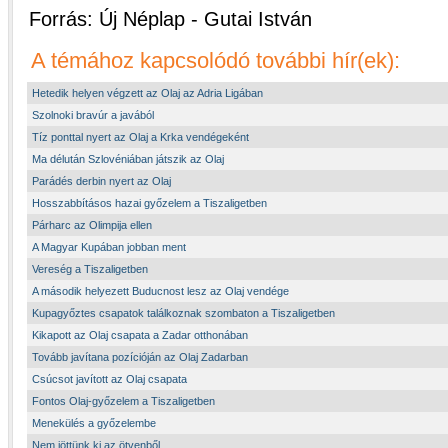
Forrás: Új Néplap - Gutai István
A témához kapcsolódó további hír(ek):
Hetedik helyen végzett az Olaj az Adria Ligában
Szolnoki bravúr a javából
Tíz ponttal nyert az Olaj a Krka vendégeként
Ma délután Szlovéniában játszik az Olaj
Parádés derbin nyert az Olaj
Hosszabbításos hazai győzelem a Tiszaligetben
Párharc az Olimpija ellen
A Magyar Kupában jobban ment
Vereség a Tiszaligetben
A második helyezett Buducnost lesz az Olaj vendége
Kupagyőztes csapatok találkoznak szombaton a Tiszaligetben
Kikapott az Olaj csapata a Zadar otthonában
Tovább javítana pozícióján az Olaj Zadarban
Csúcsot javított az Olaj csapata
Fontos Olaj-győzelem a Tiszaligetben
Menekülés a győzelembe
Nem jöttünk ki az ötvenből