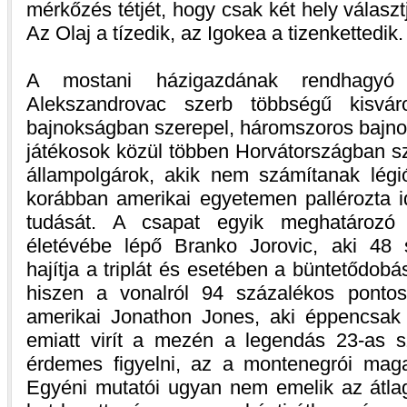
mérkőzés tétjét, hogy csak két hely választ
Az Olaj a tízedik, az Igokea a tizenkettedik.
A mostani házigazdának rendhagyó 
Alekszandrovac szerb többségű kisvá
bajnokságban szerepel, háromszoros bajno
játékosok közül többen Horvátországban sz
állampolgárok, akik nem számítanak légió
korábban amerikai egyetemen pallérozta i
tudását. A csapat egyik meghatározó 
életévébe lépő Branko Jorovic, aki 48 
hajítja a triplát és esetében a büntetődobá
hiszen a vonalról 94 százalékos pontos
amerikai Jonathon Jones, aki éppencsak t
emiatt virít a mezén a legendás 23-as 
érdemes figyelni, az a montenegrói mag
Egyéni mutatói ugyan nem emelik az átlag