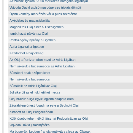
A Szolnok-Igokea 63-60 mérkőzés kategória legjobbjai
Vojvoda Dávid utolsó másodperces triplája döntött
Újabb kemény mérkőzés vár a piros-feketékre
A védekezés magasiskolája
Magabiztos Olaj-siker a Tiszaligetben
Ismét hazai pályán az Olaj
Pontszegény nyitány a Ligetben
Adria Liga-rajt a ligetben
Kezdődhet a bajnokság!
Az Olaj a Partizan ellen kezd az Adria Ligában
Nem sikerült a búcsúmeccs az Adria Ligában
Búcsúzni csak szépen lehet
Nem sikerült a búcsúmeccs
Búcsúzik az Adria Ligától az Olaj
Jól sikerült az elmúlt heti két meccs
Olaj-bravúr a liga egyik legjobb csapata ellen
Zágrábi együttest fogad ma este a Szolnoki Olaj
Kikapott az Olaj Podgoricában
Különösebb teher nélkül játszhat Podgoricában az Olaj
Vojvoda Dávid jutalomjátéka
Ma bosnyák, kedden francia vetélytársa lesz az Olajnak