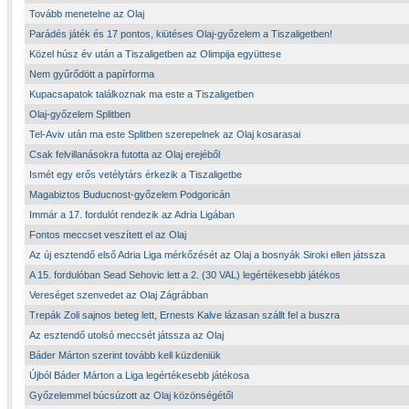
Tovább menetelne az Olaj
Parádés játék és 17 pontos, kiütéses Olaj-győzelem a Tiszaligetben!
Közel húsz év után a Tiszaligetben az Olimpija együttese
Nem gyűrődött a papírforma
Kupacsapatok találkoznak ma este a Tiszaligetben
Olaj-győzelem Splitben
Tel-Aviv után ma este Splitben szerepelnek az Olaj kosarasai
Csak felvillanásokra futotta az Olaj erejéből
Ismét egy erős vetélytárs érkezik a Tiszaligetbe
Magabiztos Buducnost-győzelem Podgoricán
Immár a 17. fordulót rendezik az Adria Ligában
Fontos meccset veszített el az Olaj
Az új esztendő első Adria Liga mérkőzését az Olaj a bosnyák Siroki ellen játssza
A 15. fordulóban Sead Sehovic lett a 2. (30 VAL) legértékesebb játékos
Vereséget szenvedet az Olaj Zágrábban
Trepák Zoli sajnos beteg lett, Ernests Kalve lázasan szállt fel a buszra
Az esztendő utolsó meccsét játssza az Olaj
Báder Márton szerint tovább kell küzdeniük
Újból Báder Márton a Liga legértékesebb játékosa
Győzelemmel búcsúzott az Olaj közönségétől