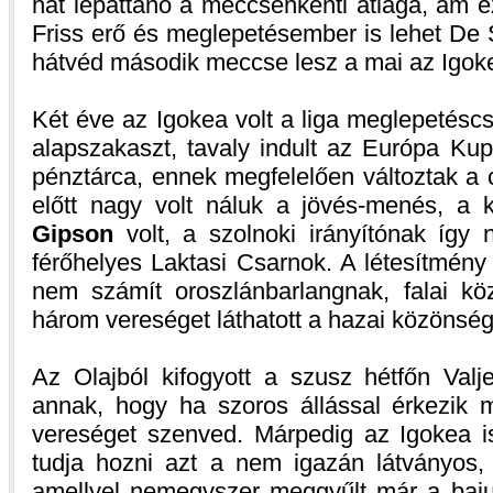
hat lepattanó a meccsenkénti átlaga, ám e
Friss erő és meglepetésember is lehet De
hátvéd második meccse lesz a mai az Igok
Két éve az Igokea volt a liga meglepetésc
alapszakaszt, tavaly indult az Európa Ku
pénztárca, ennek megfelelően változtak a 
előtt nagy volt náluk a jövés-menés, a 
Gipson
volt, a szolnoki irányítónak így
férőhelyes Laktasi Csarnok. A létesítmény
nem számít oroszlánbarlangnak, falai kö
három vereséget láthatott a hazai közönség
Az Olajból kifogyott a szusz hétfőn Valj
annak, hogy ha szoros állással érkezik m
vereséget szenved. Márpedig az Igokea i
tudja hozni azt a nem igazán látványos,
amellyel nemegyszer meggyűlt már a baju