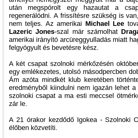
után megspórolt egy hazautat a csap
regenerálódni. A frissítésre szükség is va
nem teljes. Az amerikai
Michael Lee
tová
Lazeric Jones
-szal már számolhat
Drag
amerikai irányító arcüreggyulladás miatt hag
felgyógyult és bevetésre kész.
A két csapat szolnoki mérkőzésén október
egy emlékezetes, utolsó másodpercben do
Ám azóta mindkét klub keretében történte
eredményből kiindulni nem igazán lehet a
szolnoki csapat a ma esti meccsel ötmérk
zár le.
A 21 órakor kezdődő Igokea - Szolnoki 
élőben közvetíti.