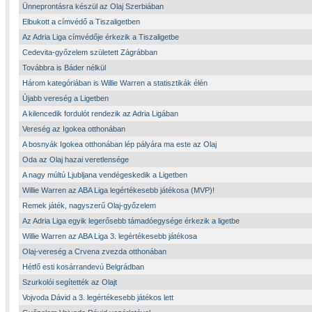
Ünneprontásra készül az Olaj Szerbiában
Elbukott a címvédő a Tiszaligetben
Az Adria Liga címvédője érkezik a Tiszaligetbe
Cedevita-győzelem született Zágrábban
Továbbra is Báder nélkül
Három kategóriában is Willie Warren a statisztikák élén
Újabb vereség a Ligetben
A kilencedik fordulót rendezik az Adria Ligában
Vereség az Igokea otthonában
A bosnyák Igokea otthonában lép pályára ma este az Olaj
Oda az Olaj hazai veretlensége
A nagy múltú Ljubljana vendégeskedik a Ligetben
Willie Warren az ABA Liga legértékesebb játékosa (MVP)!
Remek játék, nagyszerű Olaj-győzelem
Az Adria Liga egyik legerősebb támadóegysége érkezik a ligetbe
Willie Warren az ABA Liga 3. legértékesebb játékosa
Olaj-vereség a Crvena zvezda otthonában
Hétfő esti kosárrandevú Belgrádban
Szurkolói segítették az Olajt
Vojvoda Dávid a 3. legértékesebb játékos lett