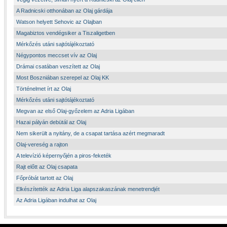
A Radnicski otthonában az Olaj gárdája
Watson helyett Sehovic az Olajban
Magabiztos vendégsiker a Tiszaligetben
Mérkőzés utáni sajtótájékoztató
Négypontos meccset vív az Olaj
Drámai csatában veszített az Olaj
Most Boszniában szerepel az Olaj KK
Történelmet írt az Olaj
Mérkőzés utáni sajtótájékoztató
Megvan az első Olaj-győzelem az Adria Ligában
Hazai pályán debütál az Olaj
Nem sikerült a nyitány, de a csapat tartása azért megmaradt
Olaj-vereség a rajton
A televízió képernyőjén a piros-feketék
Rajt előtt az Olaj csapata
Főpróbát tartott az Olaj
Elkészítették az Adria Liga alapszakaszának menetrendjét
Az Adria Ligában indulhat az Olaj