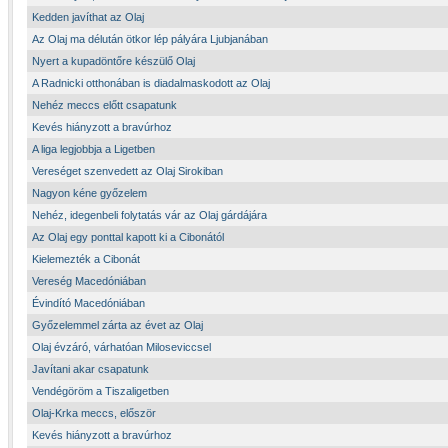
Kedden javíthat az Olaj
Az Olaj ma délután ötkor lép pályára Ljubjanában
Nyert a kupadöntőre készülő Olaj
A Radnicki otthonában is diadalmaskodott az Olaj
Nehéz meccs előtt csapatunk
Kevés hiányzott a bravúrhoz
A liga legjobbja a Ligetben
Vereséget szenvedett az Olaj Sirokiban
Nagyon kéne győzelem
Nehéz, idegenbeli folytatás vár az Olaj gárdájára
Az Olaj egy ponttal kapott ki a Cibonától
Kielemezték a Cibonát
Vereség Macedóniában
Évindító Macedóniában
Győzelemmel zárta az évet az Olaj
Olaj évzáró, várhatóan Miloseviccsel
Javítani akar csapatunk
Vendégöröm a Tiszaligetben
Olaj-Krka meccs, először
Kevés hiányzott a bravúrhoz