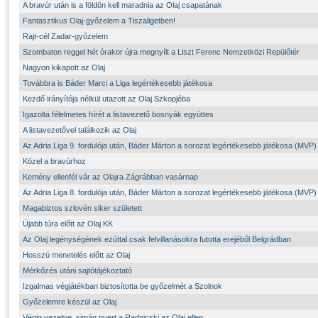
A bravúr után is a földön kell maradnia az Olaj csapatának
Fantasztikus Olaj-győzelem a Tiszaligetben!
Rajt-cél Zadar-győzelem
Szombaton reggel hét órakor újra megnyílt a Liszt Ferenc Nemzetközi Repülőtér
Nagyon kikapott az Olaj
Továbbra is Báder Marci a Liga legértékesebb játékosa
Kezdő irányítója nélkül utazott az Olaj Szkopjéba
Igazolta félelmetes hírét a listavezető bosnyák együttes
A listavezetővel találkozik az Olaj
Az Adria Liga 9. fordulója után, Báder Márton a sorozat legértékesebb játékosa (MVP)
Közel a bravúrhoz
Kemény ellenfél vár az Olajra Zágrábban vasárnap
Az Adria Liga 8. fordulója után, Báder Márton a sorozat legértékesebb játékosa (MVP)
Magabiztos szlovén siker született
Újabb túra előtt az Olaj KK
Az Olaj legénységének ezúttal csak felvillanásokra futotta erejéből Belgrádban
Hosszú menetelés előtt az Olaj
Mérkőzés utáni sajtótájékoztató
Izgalmas végjátékban biztosította be győzelmét a Szolnok
Győzelemre készül az Olaj
Végig vezetve, simán nyert a Radnicski az Olaj ellen