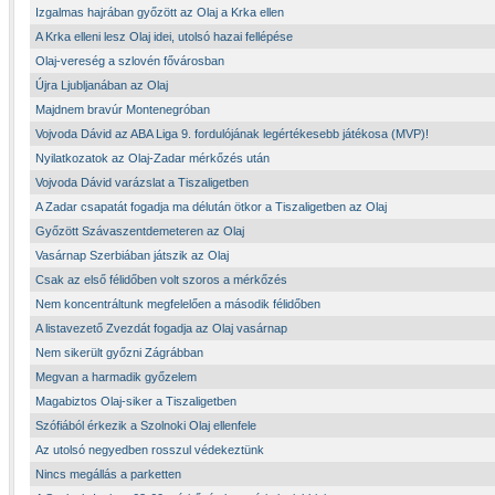
Izgalmas hajrában győzött az Olaj a Krka ellen
A Krka elleni lesz Olaj idei, utolsó hazai fellépése
Olaj-vereség a szlovén fővárosban
Újra Ljubljanában az Olaj
Majdnem bravúr Montenegróban
Vojvoda Dávid az ABA Liga 9. fordulójának legértékesebb játékosa (MVP)!
Nyilatkozatok az Olaj-Zadar mérkőzés után
Vojvoda Dávid varázslat a Tiszaligetben
A Zadar csapatát fogadja ma délután ötkor a Tiszaligetben az Olaj
Győzött Szávaszentdemeteren az Olaj
Vasárnap Szerbiában játszik az Olaj
Csak az első félidőben volt szoros a mérkőzés
Nem koncentráltunk megfelelően a második félidőben
A listavezető Zvezdát fogadja az Olaj vasárnap
Nem sikerült győzni Zágrábban
Megvan a harmadik győzelem
Magabiztos Olaj-siker a Tiszaligetben
Szófiából érkezik a Szolnoki Olaj ellenfele
Az utolsó negyedben rosszul védekeztünk
Nincs megállás a parketten