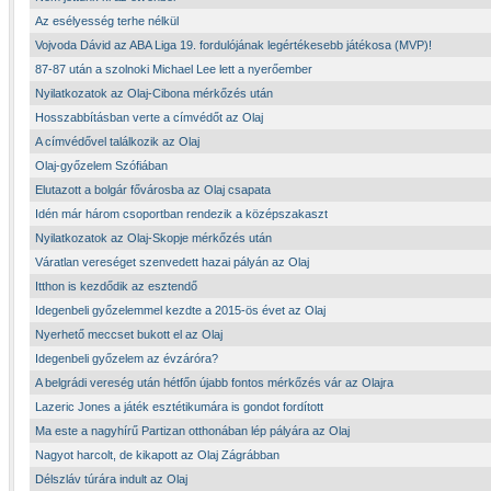
Az esélyesség terhe nélkül
Vojvoda Dávid az ABA Liga 19. fordulójának legértékesebb játékosa (MVP)!
87-87 után a szolnoki Michael Lee lett a nyerőember
Nyilatkozatok az Olaj-Cibona mérkőzés után
Hosszabbításban verte a címvédőt az Olaj
A címvédővel találkozik az Olaj
Olaj-győzelem Szófiában
Elutazott a bolgár fővárosba az Olaj csapata
Idén már három csoportban rendezik a középszakaszt
Nyilatkozatok az Olaj-Skopje mérkőzés után
Váratlan vereséget szenvedett hazai pályán az Olaj
Itthon is kezdődik az esztendő
Idegenbeli győzelemmel kezdte a 2015-ös évet az Olaj
Nyerhető meccset bukott el az Olaj
Idegenbeli győzelem az évzáróra?
A belgrádi vereség után hétfőn újabb fontos mérkőzés vár az Olajra
Lazeric Jones a játék esztétikumára is gondot fordított
Ma este a nagyhírű Partizan otthonában lép pályára az Olaj
Nagyot harcolt, de kikapott az Olaj Zágrábban
Délszláv túrára indult az Olaj