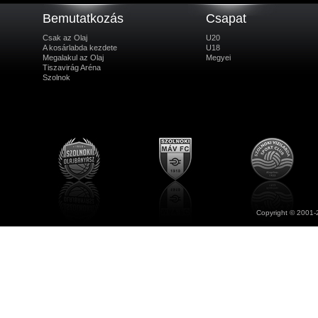
Bemutatkozás
Csapat
Csak az Olaj
U20
A kosárlabda kezdete
U18
Megalakul az Olaj
Megyei
Tiszavirág Aréna
Szolnok
Copyright © 2001-2