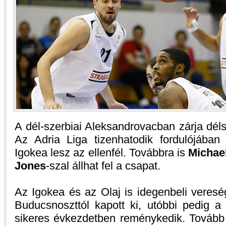
A dél-szerbiai Aleksandrovacban zárja délsz
Az Adria Liga tizenhatodik fordulójában 
Igokea lesz az ellenfél. Továbbra is
Michae
Jones
-szal állhat fel a csapat.
Az Igokea és az Olaj is idegenbeli veresé
Buducsnoszttól kapott ki, utóbbi pedig a
sikeres évkezdetben reménykedik. Tovább