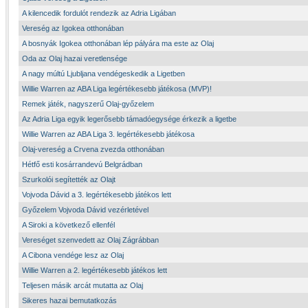
A kilencedik fordulót rendezik az Adria Ligában
Vereség az Igokea otthonában
A bosnyák Igokea otthonában lép pályára ma este az Olaj
Oda az Olaj hazai veretlensége
A nagy múltú Ljubljana vendégeskedik a Ligetben
Willie Warren az ABA Liga legértékesebb játékosa (MVP)!
Remek játék, nagyszerű Olaj-győzelem
Az Adria Liga egyik legerősebb támadóegysége érkezik a ligetbe
Willie Warren az ABA Liga 3. legértékesebb játékosa
Olaj-vereség a Crvena zvezda otthonában
Hétfő esti kosárrandevú Belgrádban
Szurkolói segítették az Olajt
Vojvoda Dávid a 3. legértékesebb játékos lett
Győzelem Vojvoda Dávid vezérletével
A Siroki a következő ellenfél
Vereséget szenvedett az Olaj Zágrábban
A Cibona vendége lesz az Olaj
Willie Warren a 2. legértékesebb játékos lett
Teljesen másik arcát mutatta az Olaj
Sikeres hazai bemutatkozás