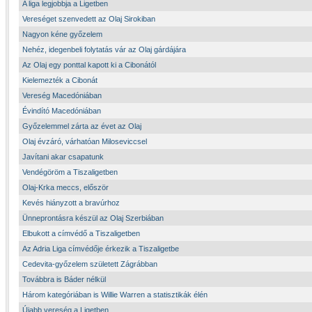
A liga legjobbja a Ligetben
Vereséget szenvedett az Olaj Sirokiban
Nagyon kéne győzelem
Nehéz, idegenbeli folytatás vár az Olaj gárdájára
Az Olaj egy ponttal kapott ki a Cibonától
Kielemezték a Cibonát
Vereség Macedóniában
Évindító Macedóniában
Győzelemmel zárta az évet az Olaj
Olaj évzáró, várhatóan Miloseviccsel
Javítani akar csapatunk
Vendégöröm a Tiszaligetben
Olaj-Krka meccs, először
Kevés hiányzott a bravúrhoz
Ünneprontásra készül az Olaj Szerbiában
Elbukott a címvédő a Tiszaligetben
Az Adria Liga címvédője érkezik a Tiszaligetbe
Cedevita-győzelem született Zágrábban
Továbbra is Báder nélkül
Három kategóriában is Willie Warren a statisztikák élén
Újabb vereség a Ligetben