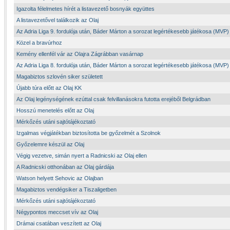
Igazolta félelmetes hírét a listavezető bosnyák együttes
A listavezetővel találkozik az Olaj
Az Adria Liga 9. fordulója után, Báder Márton a sorozat legértékesebb játékosa (MVP)
Közel a bravúrhoz
Kemény ellenfél vár az Olajra Zágrábban vasárnap
Az Adria Liga 8. fordulója után, Báder Márton a sorozat legértékesebb játékosa (MVP)
Magabiztos szlovén siker született
Újabb túra előtt az Olaj KK
Az Olaj legénységének ezúttal csak felvillanásokra futotta erejéből Belgrádban
Hosszú menetelés előtt az Olaj
Mérkőzés utáni sajtótájékoztató
Izgalmas végjátékban biztosította be győzelmét a Szolnok
Győzelemre készül az Olaj
Végig vezetve, simán nyert a Radnicski az Olaj ellen
A Radnicski otthonában az Olaj gárdája
Watson helyett Sehovic az Olajban
Magabiztos vendégsiker a Tiszaligetben
Mérkőzés utáni sajtótájékoztató
Négypontos meccset vív az Olaj
Drámai csatában veszített az Olaj