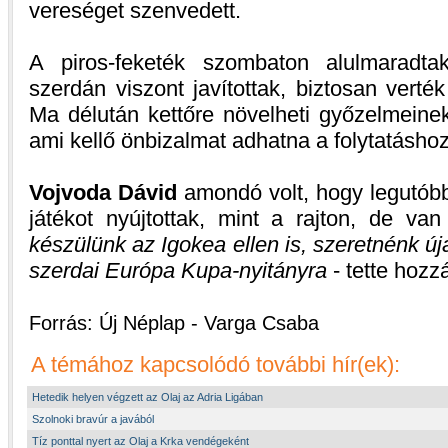
vereséget szenvedett.
A piros-feketék szombaton alulmaradta
szerdán viszont javítottak, biztosan verté
Ma délután kettőre növelheti győzelmeine
ami kellő önbizalmat adhatna a folytatáshoz
Vojvoda Dávid
amondó volt, hogy legutóbb
játékot nyújtottak, mint a rajton, de va
készülünk az Igokea ellen is, szeretnénk 
szerdai Európa Kupa-nyitányra
- tette hozz
Forrás: Új Néplap - Varga Csaba
A témához kapcsolódó további hír(ek):
Hetedik helyen végzett az Olaj az Adria Ligában
Szolnoki bravúr a javából
Tíz ponttal nyert az Olaj a Krka vendégeként