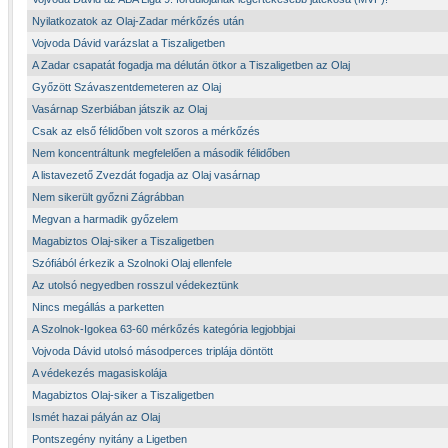
Nyilatkozatok az Olaj-Zadar mérkőzés után
Vojvoda Dávid varázslat a Tiszaligetben
A Zadar csapatát fogadja ma délután ötkor a Tiszaligetben az Olaj
Győzött Szávaszentdemeteren az Olaj
Vasárnap Szerbiában játszik az Olaj
Csak az első félidőben volt szoros a mérkőzés
Nem koncentráltunk megfelelően a második félidőben
A listavezető Zvezdát fogadja az Olaj vasárnap
Nem sikerült győzni Zágrábban
Megvan a harmadik győzelem
Magabiztos Olaj-siker a Tiszaligetben
Szófiából érkezik a Szolnoki Olaj ellenfele
Az utolsó negyedben rosszul védekeztünk
Nincs megállás a parketten
A Szolnok-Igokea 63-60 mérkőzés kategória legjobbjai
Vojvoda Dávid utolsó másodperces triplája döntött
A védekezés magasiskolája
Magabiztos Olaj-siker a Tiszaligetben
Ismét hazai pályán az Olaj
Pontszegény nyitány a Ligetben