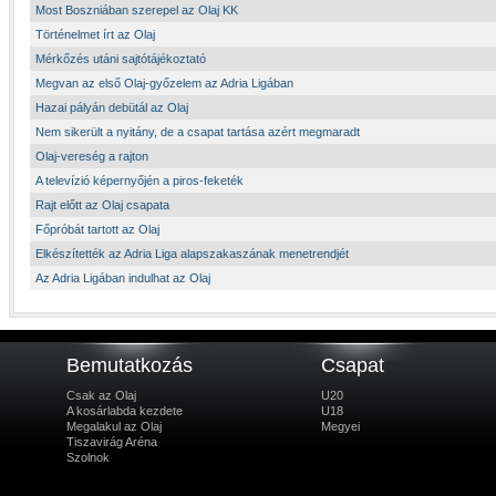
Most Boszniában szerepel az Olaj KK
Történelmet írt az Olaj
Mérkőzés utáni sajtótájékoztató
Megvan az első Olaj-győzelem az Adria Ligában
Hazai pályán debütál az Olaj
Nem sikerült a nyitány, de a csapat tartása azért megmaradt
Olaj-vereség a rajton
A televízió képernyőjén a piros-feketék
Rajt előtt az Olaj csapata
Főpróbát tartott az Olaj
Elkészítették az Adria Liga alapszakaszának menetrendjét
Az Adria Ligában indulhat az Olaj
Bemutatkozás
Csapat
Csak az Olaj
U20
A kosárlabda kezdete
U18
Megalakul az Olaj
Megyei
Tiszavirág Aréna
Szolnok