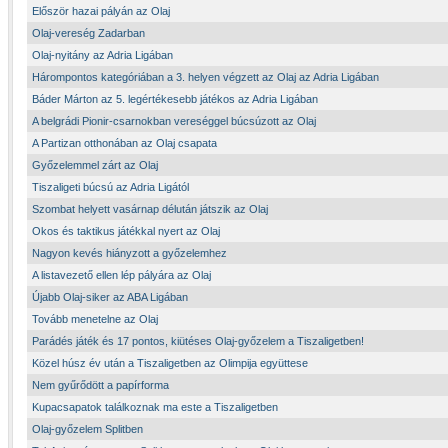
Először hazai pályán az Olaj
Olaj-vereség Zadarban
Olaj-nyitány az Adria Ligában
Hárompontos kategóriában a 3. helyen végzett az Olaj az Adria Ligában
Báder Márton az 5. legértékesebb játékos az Adria Ligában
A belgrádi Pionir-csarnokban vereséggel búcsúzott az Olaj
A Partizan otthonában az Olaj csapata
Győzelemmel zárt az Olaj
Tiszaligeti búcsú az Adria Ligától
Szombat helyett vasárnap délután játszik az Olaj
Okos és taktikus játékkal nyert az Olaj
Nagyon kevés hiányzott a győzelemhez
A listavezető ellen lép pályára az Olaj
Újabb Olaj-siker az ABA Ligában
Tovább menetelne az Olaj
Parádés játék és 17 pontos, kiütéses Olaj-győzelem a Tiszaligetben!
Közel húsz év után a Tiszaligetben az Olimpija együttese
Nem gyűrődött a papírforma
Kupacsapatok találkoznak ma este a Tiszaligetben
Olaj-győzelem Splitben