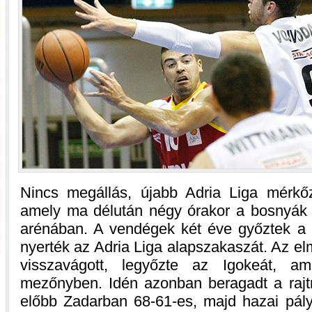
Nincs megállás, újabb Adria Liga mérkő
amely ma délután négy órakor a bosnyák Ig
arénában. A vendégek két éve győztek a T
nyerték az Adria Liga alapszakaszát. Az el
visszavágott, legyőzte az Igokeát, am
mezőnyben. Idén azonban beragadt a rajt
előbb Zadarban 68-61-es, majd hazai pály