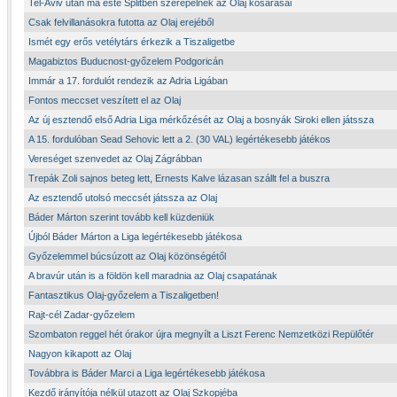
Tel-Aviv után ma este Splitben szerepelnek az Olaj kosarasai
Csak felvillanásokra futotta az Olaj erejéből
Ismét egy erős vetélytárs érkezik a Tiszaligetbe
Magabiztos Buducnost-győzelem Podgoricán
Immár a 17. fordulót rendezik az Adria Ligában
Fontos meccset veszített el az Olaj
Az új esztendő első Adria Liga mérkőzését az Olaj a bosnyák Siroki ellen játssza
A 15. fordulóban Sead Sehovic lett a 2. (30 VAL) legértékesebb játékos
Vereséget szenvedet az Olaj Zágrábban
Trepák Zoli sajnos beteg lett, Ernests Kalve lázasan szállt fel a buszra
Az esztendő utolsó meccsét játssza az Olaj
Báder Márton szerint tovább kell küzdeniük
Újból Báder Márton a Liga legértékesebb játékosa
Győzelemmel búcsúzott az Olaj közönségétől
A bravúr után is a földön kell maradnia az Olaj csapatának
Fantasztikus Olaj-győzelem a Tiszaligetben!
Rajt-cél Zadar-győzelem
Szombaton reggel hét órakor újra megnyílt a Liszt Ferenc Nemzetközi Repülőtér
Nagyon kikapott az Olaj
Továbbra is Báder Marci a Liga legértékesebb játékosa
Kezdő irányítója nélkül utazott az Olaj Szkopjéba