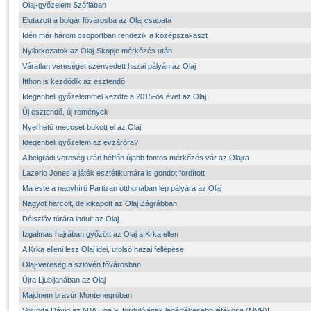
Olaj-győzelem Szófiában
Elutazott a bolgár fővárosba az Olaj csapata
Idén már három csoportban rendezik a középszakaszt
Nyilatkozatok az Olaj-Skopje mérkőzés után
Váratlan vereséget szenvedett hazai pályán az Olaj
Itthon is kezdődik az esztendő
Idegenbeli győzelemmel kezdte a 2015-ös évet az Olaj
Új esztendő, új remények
Nyerhető meccset bukott el az Olaj
Idegenbeli győzelem az évzáróra?
A belgrádi vereség után hétfőn újabb fontos mérkőzés vár az Olajra
Lazeric Jones a játék esztétikumára is gondot fordított
Ma este a nagyhírű Partizan otthonában lép pályára az Olaj
Nagyot harcolt, de kikapott az Olaj Zágrábban
Délszláv túrára indult az Olaj
Izgalmas hajrában győzött az Olaj a Krka ellen
A Krka elleni lesz Olaj idei, utolsó hazai fellépése
Olaj-vereség a szlovén fővárosban
Újra Ljubljanában az Olaj
Majdnem bravúr Montenegróban
Vojvoda Dávid az ABA Liga 9. fordulójának legértékesebb játékosa (MVP)!