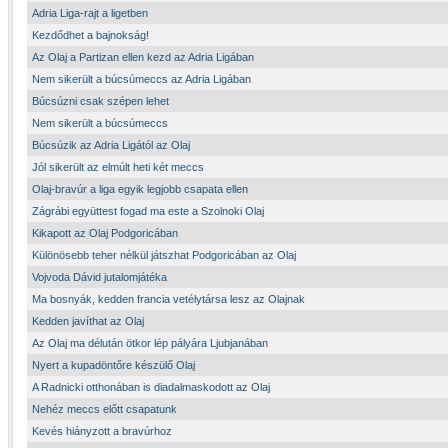
Adria Liga-rajt a ligetben
Kezdődhet a bajnokság!
Az Olaj a Partizan ellen kezd az Adria Ligában
Nem sikerült a búcsúmeccs az Adria Ligában
Búcsúzni csak szépen lehet
Nem sikerült a búcsúmeccs
Búcsúzik az Adria Ligától az Olaj
Jól sikerült az elmúlt heti két meccs
Olaj-bravúr a liga egyik legjobb csapata ellen
Zágrábi együttest fogad ma este a Szolnoki Olaj
Kikapott az Olaj Podgoricában
Különösebb teher nélkül játszhat Podgoricában az Olaj
Vojvoda Dávid jutalomjátéka
Ma bosnyák, kedden francia vetélytársa lesz az Olajnak
Kedden javíthat az Olaj
Az Olaj ma délután ötkor lép pályára Ljubjanában
Nyert a kupadöntőre készülő Olaj
A Radnicki otthonában is diadalmaskodott az Olaj
Nehéz meccs előtt csapatunk
Kevés hiányzott a bravúrhoz