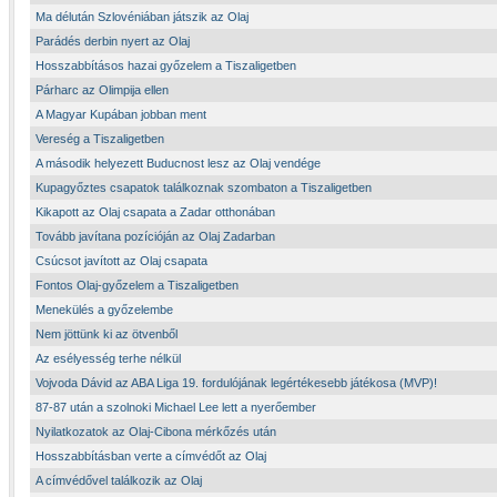
Ma délután Szlovéniában játszik az Olaj
Parádés derbin nyert az Olaj
Hosszabbításos hazai győzelem a Tiszaligetben
Párharc az Olimpija ellen
A Magyar Kupában jobban ment
Vereség a Tiszaligetben
A második helyezett Buducnost lesz az Olaj vendége
Kupagyőztes csapatok találkoznak szombaton a Tiszaligetben
Kikapott az Olaj csapata a Zadar otthonában
Tovább javítana pozícióján az Olaj Zadarban
Csúcsot javított az Olaj csapata
Fontos Olaj-győzelem a Tiszaligetben
Menekülés a győzelembe
Nem jöttünk ki az ötvenből
Az esélyesség terhe nélkül
Vojvoda Dávid az ABA Liga 19. fordulójának legértékesebb játékosa (MVP)!
87-87 után a szolnoki Michael Lee lett a nyerőember
Nyilatkozatok az Olaj-Cibona mérkőzés után
Hosszabbításban verte a címvédőt az Olaj
A címvédővel találkozik az Olaj