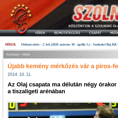
HÍREK
Otthoni edzés – 2. hét (2020. március 30 - április 5.) – Szolnoki Olaj KK
Archívum - Hírek
Újabb kemény mérkőzés vár a piros-f
2014. 10. 11.
Az Olaj csapata ma délután négy órakor
a tiszaligeti arénában