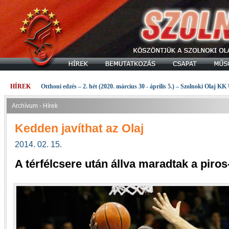
HÍREK
Otthoni edzés – 2. hét (2020. március 30 - április 5.) – Szolnoki Olaj KK
Archívum - Hírek
Kedden javíthat az Olaj
2014. 02. 15.
A térfélcsere után állva maradtak a piros