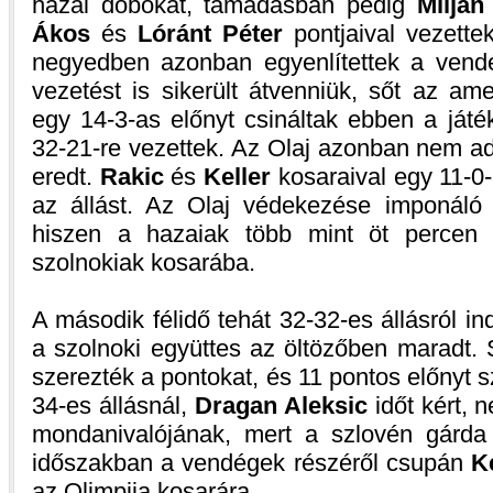
hazai dobókat, támadásban pedig
Miljan
Ákos
és
Lóránt Péter
pontjaival vezette
negyedben azonban egyenlítettek a vendé
vezetést is sikerült átvenniük, sőt az am
egy 14-3-as előnyt csináltak ebben a ját
32-21-re vezettek. Az Olaj azonban nem ad
eredt.
Rakic
és
Keller
kosaraival egy 11-0-
az állást. Az Olaj védekezése imponáló
hiszen a hazaiak több mint öt percen 
szolnokiak kosarába.
A második félidő tehát 32-32-es állásról ind
a szolnoki együttes az öltözőben maradt.
szerezték a pontokat, és 11 pontos előnyt s
34-es állásnál,
Dragan Aleksic
időt kért, 
mondanivalójának, mert a szlovén gárda 
időszakban a vendégek részéről csupán
K
az Olimpija kosarára.