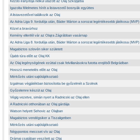
Kezdő irányítója nélkül utazott az Olaj Szkopjéba
Igazolta félelmetes hírét a listavezető bosnyák együttes
A listavezetővel találkozik az Olaj
Az Adria Liga 9. fordulója után, Báder Márton a sorozat legértékesebb játékosa (MVP)
Közel a bravúrhoz
Kemény ellenfél vár az Olajra Zágrábban vasárnap
Az Adria Liga 8. fordulója után, Báder Márton a sorozat legértékesebb játékosa (MVP)
Magabiztos szlovén siker született
Újabb túra előtt az Olaj KK
Az Olaj legénységének ezúttal csak felvillanásokra futotta erejéből Belgrádban
Hosszú menetelés előtt az Olaj
Mérkőzés utáni sajtótájékoztató
Izgalmas végjátékban biztosította be győzelmét a Szolnok
Győzelemre készül az Olaj
Végig vezetve, simán nyert a Radnicski az Olaj ellen
A Radnicski otthonában az Olaj gárdája
Watson helyett Sehovic az Olajban
Magabiztos vendégsiker a Tiszaligetben
Mérkőzés utáni sajtótájékoztató
Négypontos meccset vív az Olaj
Drámai csatában veszített az Olaj