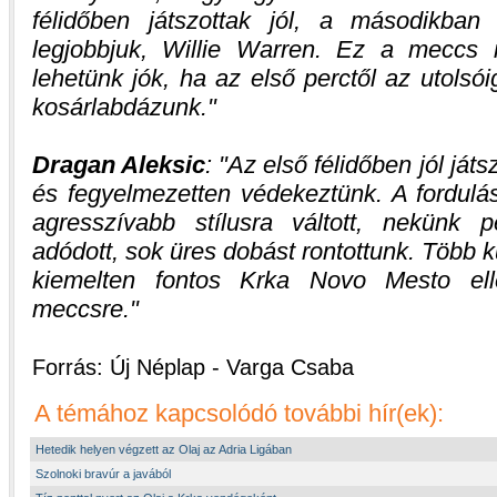
félidőben játszottak jól, a másodikba
legjobbjuk, Willie Warren. Ez a meccs 
lehetünk jók, ha az első perctől az utols
kosárlabdázunk.
Dragan Aleksic
:
Az első félidőben jól játs
és fegyelmezetten védekeztünk. A fordulás
agresszívabb stílusra váltott, nekünk 
adódott, sok üres dobást rontottunk. Több k
kiemelten fontos Krka Novo Mesto elle
meccsre.
Forrás: Új Néplap - Varga Csaba
A témához kapcsolódó további hír(ek):
Hetedik helyen végzett az Olaj az Adria Ligában
Szolnoki bravúr a javából