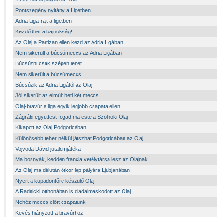
Pontszegény nyitány a Ligetben
Adria Liga-rajt a ligetben
Kezdődhet a bajnokság!
Az Olaj a Partizan ellen kezd az Adria Ligában
Nem sikerült a búcsúmeccs az Adria Ligában
Búcsúzni csak szépen lehet
Nem sikerült a búcsúmeccs
Búcsúzik az Adria Ligától az Olaj
Jól sikerült az elmúlt heti két meccs
Olaj-bravúr a liga egyik legjobb csapata ellen
Zágrábi együttest fogad ma este a Szolnoki Olaj
Kikapott az Olaj Podgoricában
Különösebb teher nélkül játszhat Podgoricában az Olaj
Vojvoda Dávid jutalomjátéka
Ma bosnyák, kedden francia vetélytársa lesz az Olajnak
Az Olaj ma délután ötkor lép pályára Ljubjanában
Nyert a kupadöntőre készülő Olaj
A Radnicki otthonában is diadalmaskodott az Olaj
Nehéz meccs előtt csapatunk
Kevés hiányzott a bravúrhoz