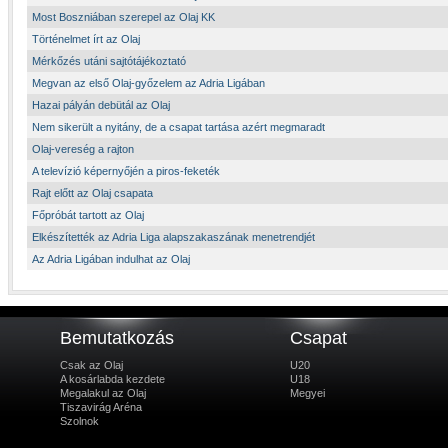
Most Boszniában szerepel az Olaj KK
Történelmet írt az Olaj
Mérkőzés utáni sajtótájékoztató
Megvan az első Olaj-győzelem az Adria Ligában
Hazai pályán debütál az Olaj
Nem sikerült a nyitány, de a csapat tartása azért megmaradt
Olaj-vereség a rajton
A televízió képernyőjén a piros-feketék
Rajt előtt az Olaj csapata
Főpróbát tartott az Olaj
Elkészítették az Adria Liga alapszakaszának menetrendjét
Az Adria Ligában indulhat az Olaj
Bemutatkozás
Csapat
Csak az Olaj
U20
A kosárlabda kezdete
U18
Megalakul az Olaj
Megyei
Tiszavirág Aréna
Szolnok