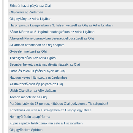
Először hazai pályán az Olaj
Olaj-vereség Zadarban
Olaj-nyitány az Adria Ligában
Hárompontos kategóriában a 3. helyen végzett az Olaj az Adria Ligában
Báder Márton az 5. legértékesebb játékos az Adria Ligában
A belgrádi Pionir-csarnokban vereséggel búcsúzott az Olaj
A Partizan otthonában az Olaj csapata
Győzelemmel zárt az Olaj
Tiszaligeti búcsú az Adria Ligától
Szombat helyett vasárnap délután játszik az Olaj
Okos és taktikus játékkal nyert az Olaj
Nagyon kevés hiányzott a győzelemhez
A listavezető ellen lép pályára az Olaj
Újabb Olaj-siker az ABA Ligában
Tovább menetelne az Olaj
Parádés játék és 17 pontos, kiütéses Olaj-győzelem a Tiszaligetben!
Közel húsz év után a Tiszaligetben az Olimpija együttese
Nem gyűrődött a papírforma
Kupacsapatok találkoznak ma este a Tiszaligetben
Olaj-győzelem Splitben