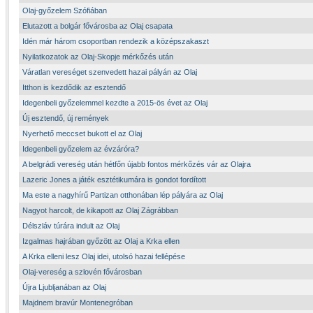
Olaj-győzelem Szófiában
Elutazott a bolgár fővárosba az Olaj csapata
Idén már három csoportban rendezik a középszakaszt
Nyilatkozatok az Olaj-Skopje mérkőzés után
Váratlan vereséget szenvedett hazai pályán az Olaj
Itthon is kezdődik az esztendő
Idegenbeli győzelemmel kezdte a 2015-ös évet az Olaj
Új esztendő, új remények
Nyerhető meccset bukott el az Olaj
Idegenbeli győzelem az évzáróra?
A belgrádi vereség után hétfőn újabb fontos mérkőzés vár az Olajra
Lazeric Jones a játék esztétikumára is gondot fordított
Ma este a nagyhírű Partizan otthonában lép pályára az Olaj
Nagyot harcolt, de kikapott az Olaj Zágrábban
Délszláv túrára indult az Olaj
Izgalmas hajrában győzött az Olaj a Krka ellen
A Krka elleni lesz Olaj idei, utolsó hazai fellépése
Olaj-vereség a szlovén fővárosban
Újra Ljubljanában az Olaj
Majdnem bravúr Montenegróban