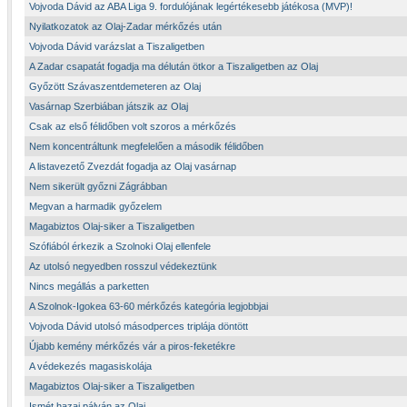
Vojvoda Dávid az ABA Liga 9. fordulójának legértékesebb játékosa (MVP)!
Nyilatkozatok az Olaj-Zadar mérkőzés után
Vojvoda Dávid varázslat a Tiszaligetben
A Zadar csapatát fogadja ma délután ötkor a Tiszaligetben az Olaj
Győzött Szávaszentdemeteren az Olaj
Vasárnap Szerbiában játszik az Olaj
Csak az első félidőben volt szoros a mérkőzés
Nem koncentráltunk megfelelően a második félidőben
A listavezető Zvezdát fogadja az Olaj vasárnap
Nem sikerült győzni Zágrábban
Megvan a harmadik győzelem
Magabiztos Olaj-siker a Tiszaligetben
Szófiából érkezik a Szolnoki Olaj ellenfele
Az utolsó negyedben rosszul védekeztünk
Nincs megállás a parketten
A Szolnok-Igokea 63-60 mérkőzés kategória legjobbjai
Vojvoda Dávid utolsó másodperces triplája döntött
Újabb kemény mérkőzés vár a piros-feketékre
A védekezés magasiskolája
Magabiztos Olaj-siker a Tiszaligetben
Ismét hazai pályán az Olaj