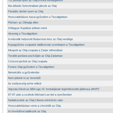
Tíz ponttal nyert az Olaj a Krka vendégeként
Ma délután Szlovéniában játszik az Olaj
Parádés derbin nyert az Olaj
Hosszabbításos hazai győzelem a Tiszaligetben
Párharc az Olimpija ellen
A Magyar Kupában jobban ment
Vereség a Tiszaligetben
A második helyezett Buducnost lesz az Olaj vendége
Kupagyőztes csapatok találkoznak szombaton a Tiszaligetben
Kikapott az Olaj csapata a Zadar otthonában
Tovább javítana pozícióján az Olaj Zadarban
Csúcsot javított az Olaj csapata
Fontos Olaj-győzelem a Tiszaligetben
Menekülés a győzelembe
Nem jöttünk ki az ötvenből
Az esélyesség terhe nélkül
Vojvoda Dávid az ABA Liga 19. fordulójának legértékesebb játékosa (MVP)!
87-87 után a szolnoki Michael Lee lett a nyerőember
Nyilatkozatok az Olaj-Cibona mérkőzés után
Hosszabbításban verte a címvédőt az Olaj
A címvédővel találkozik az Olaj