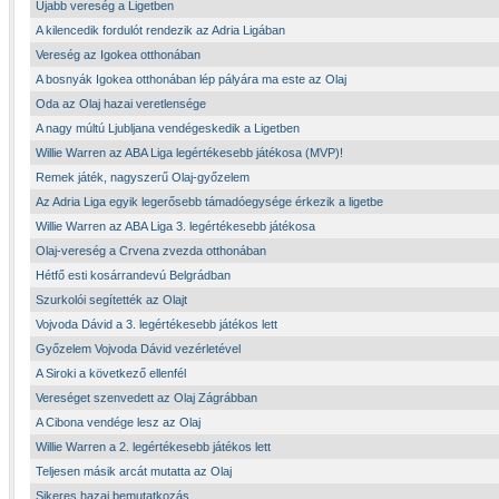
Újabb vereség a Ligetben
A kilencedik fordulót rendezik az Adria Ligában
Vereség az Igokea otthonában
A bosnyák Igokea otthonában lép pályára ma este az Olaj
Oda az Olaj hazai veretlensége
A nagy múltú Ljubljana vendégeskedik a Ligetben
Willie Warren az ABA Liga legértékesebb játékosa (MVP)!
Remek játék, nagyszerű Olaj-győzelem
Az Adria Liga egyik legerősebb támadóegysége érkezik a ligetbe
Willie Warren az ABA Liga 3. legértékesebb játékosa
Olaj-vereség a Crvena zvezda otthonában
Hétfő esti kosárrandevú Belgrádban
Szurkolói segítették az Olajt
Vojvoda Dávid a 3. legértékesebb játékos lett
Győzelem Vojvoda Dávid vezérletével
A Siroki a következő ellenfél
Vereséget szenvedett az Olaj Zágrábban
A Cibona vendége lesz az Olaj
Willie Warren a 2. legértékesebb játékos lett
Teljesen másik arcát mutatta az Olaj
Sikeres hazai bemutatkozás