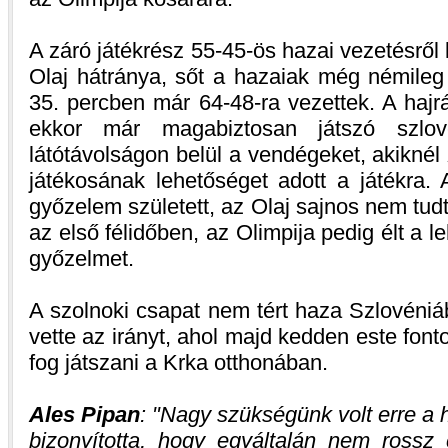
A záró játékrész 55-45-ös hazai vezetésrő
Olaj hátránya, sőt a hazaiak még némileg 
35. percben már 64-48-ra vezettek. A hajr
ekkor már magabiztosan játszó szlo
látótávolságon belül a vendégeket, akiknél
játékosának lehetőséget adott a játékra.
győzelem született, az Olaj sajnos nem tudta
az első félidőben, az Olimpija pedig élt a l
győzelmet.
A szolnoki csapat nem tért haza Szlovéni
vette az irányt, ahol majd kedden este fo
fog játszani a Krka otthonában.
Ales Pipan
:
Nagy szükségünk volt erre a 
bizonyította, hogy egyáltalán nem rossz 