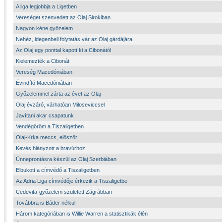
A liga legjobbja a Ligetben
Vereséget szenvedett az Olaj Sirokiban
Nagyon kéne győzelem
Nehéz, idegenbeli folytatás vár az Olaj gárdájára
Az Olaj egy ponttal kapott ki a Cibonától
Kielemezték a Cibonát
Vereség Macedóniában
Évindító Macedóniában
Győzelemmel zárta az évet az Olaj
Olaj évzáró, várhatóan Miloseviccsel
Javítani akar csapatunk
Vendégöröm a Tiszaligetben
Olaj-Krka meccs, először
Kevés hiányzott a bravúrhoz
Ünneprontásra készül az Olaj Szerbiában
Elbukott a címvédő a Tiszaligetben
Az Adria Liga címvédője érkezik a Tiszaligetbe
Cedevita-győzelem született Zágrábban
Továbbra is Báder nélkül
Három kategóriában is Willie Warren a statisztikák élén