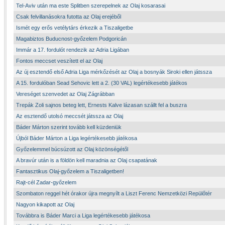
Tel-Aviv után ma este Splitben szerepelnek az Olaj kosarasai
Csak felvillanásokra futotta az Olaj erejéből
Ismét egy erős vetélytárs érkezik a Tiszaligetbe
Magabiztos Buducnost-győzelem Podgoricán
Immár a 17. fordulót rendezik az Adria Ligában
Fontos meccset veszített el az Olaj
Az új esztendő első Adria Liga mérkőzését az Olaj a bosnyák Siroki ellen játssza
A 15. fordulóban Sead Sehovic lett a 2. (30 VAL) legértékesebb játékos
Vereséget szenvedet az Olaj Zágrábban
Trepák Zoli sajnos beteg lett, Ernests Kalve lázasan szállt fel a buszra
Az esztendő utolsó meccsét játssza az Olaj
Báder Márton szerint tovább kell küzdeniük
Újból Báder Márton a Liga legértékesebb játékosa
Győzelemmel búcsúzott az Olaj közönségétől
A bravúr után is a földön kell maradnia az Olaj csapatának
Fantasztikus Olaj-győzelem a Tiszaligetben!
Rajt-cél Zadar-győzelem
Szombaton reggel hét órakor újra megnyílt a Liszt Ferenc Nemzetközi Repülőtér
Nagyon kikapott az Olaj
Továbbra is Báder Marci a Liga legértékesebb játékosa