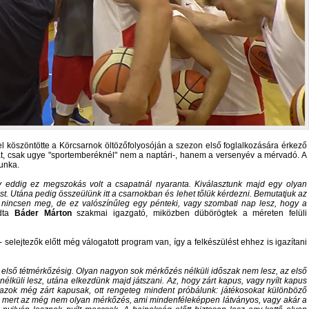
el köszöntötte a Körcsarnok öltözőfolyosóján a szezon első foglalkozására érkező
rát, csak ugye "sportemberéknél" nem a naptári-, hanem a versenyév a mérvadó. A
unka.
y eddig ez megszokás volt a csapatnál nyaranta. Kiválasztunk majd egy olyan
st. Utána pedig összeülünk itt a csarnokban és lehet tőlük kérdezni. Bemutatjuk az
 nincsen meg, de ez valószínűleg egy pénteki, vagy szombati nap lesz, hogy a
dta
Báder Márton
szakmai igazgató, miközben dübörögtek a méreten felüli
selejtezők előtt még válogatott program van, így a felkészülést ehhez is igazítani
az első tétmérkőzésig. Olyan nagyon sok mérkőzés nélküli időszak nem lesz, az első
lküli lesz, utána elkezdünk majd játszani. Az, hogy zárt kapus, vagy nyílt kapus
zok még zárt kapusak, ott rengeteg mindent próbálunk: játékosokat különböző
us, mert az még nem olyan mérkőzés, ami mindenféleképpen látványos, vagy akár a