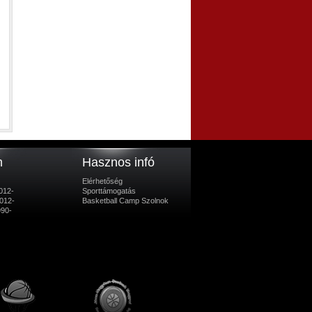
m
Hasznos infó
Elérhetőség
012-
Sporttámogatás
012-
Basketball Camp Szolnok
990-