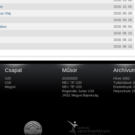
2018. 10. 06.
en
2018. 10. 05.
az Olaj
2018. 09. 29.
2018. 09. 28.
ítása
2018. 09. 04.
2018. 08. 10.
2018. 08. 10.
2018. 08. 10.
Csapat
Műsor
Archívu
U20
2019/2020
Hírek 2002-
U18
NB I. "A" U20
Tudósítások 2
Megyei
NB I. "B" U20
Eredmények 2
Regionális Junior U18
Helyezések 1
JNSZ Megyei Bajnokság