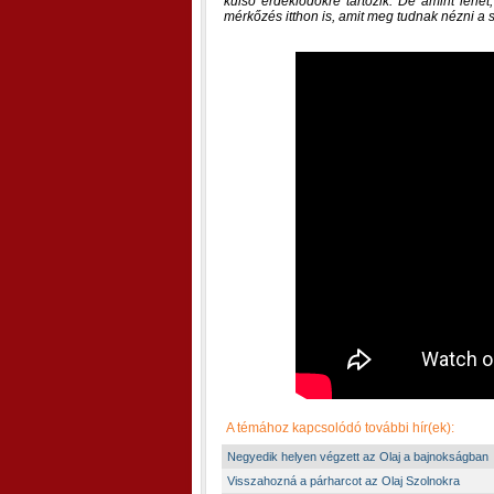
külső érdeklődőkre tartozik. De amint lehet
mérkőzés itthon is, amit meg tudnak nézni a sz
A témához kapcsolódó további hír(ek):
Negyedik helyen végzett az Olaj a bajnokságban
Visszahozná a párharcot az Olaj Szolnokra