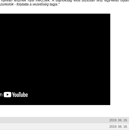
, nyilván lesznek nyílt meccsek. A bajnokság előtt biztosan lesz egy-kettő olyan
urkolók - folytatta a vezetőség tagja.
2019. 06. 19.
2019. 06. 18.