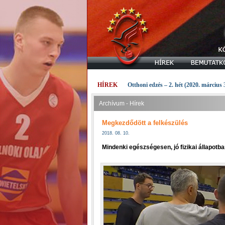
HÍREK
Otthoni edzés – 2. hét (2020. március 
Archívum - Hírek
Megkezdődött a felkészülés
2018. 08. 10.
Mindenki egészségesen, jó fizikai állapotb