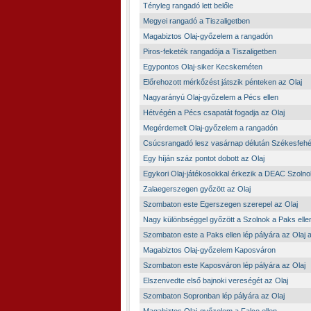
Tényleg rangadó lett belőle
Megyei rangadó a Tiszaligetben
Magabiztos Olaj-győzelem a rangadón
Piros-feketék rangadója a Tiszaligetben
Egypontos Olaj-siker Kecskeméten
Előrehozott mérkőzést játszik pénteken az Olaj
Nagyarányú Olaj-győzelem a Pécs ellen
Hétvégén a Pécs csapatát fogadja az Olaj
Megérdemelt Olaj-győzelem a rangadón
Csúcsrangadó lesz vasárnap délután Székesfeh
Egy híján száz pontot dobott az Olaj
Egykori Olaj-játékosokkal érkezik a DEAC Szolno
Zalaegerszegen győzött az Olaj
Szombaton este Egerszegen szerepel az Olaj
Nagy különbséggel győzött a Szolnok a Paks elle
Szombaton este a Paks ellen lép pályára az Olaj a
Magabiztos Olaj-győzelem Kaposváron
Szombaton este Kaposváron lép pályára az Olaj
Elszenvedte első bajnoki vereségét az Olaj
Szombaton Sopronban lép pályára az Olaj