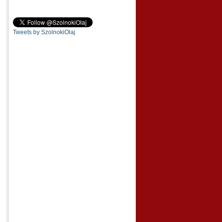
Tweets by SzolnokiOlaj