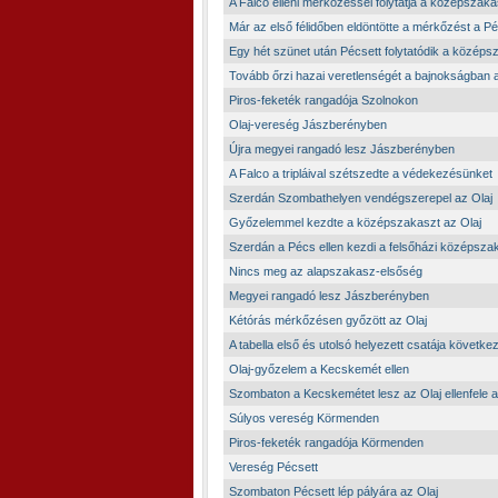
A Falco elleni mérkőzéssel folytatja a középszaka
Már az első félidőben eldöntötte a mérkőzést a P
Egy hét szünet után Pécsett folytatódik a közép
Tovább őrzi hazai veretlenségét a bajnokságban a
Piros-feketék rangadója Szolnokon
Olaj-vereség Jászberényben
Újra megyei rangadó lesz Jászberényben
A Falco a tripláival szétszedte a védekezésünket
Szerdán Szombathelyen vendégszerepel az Olaj
Győzelemmel kezdte a középszakaszt az Olaj
Szerdán a Pécs ellen kezdi a felsőházi középszak
Nincs meg az alapszakasz-elsőség
Megyei rangadó lesz Jászberényben
Kétórás mérkőzésen győzött az Olaj
A tabella első és utolsó helyezett csatája következ
Olaj-győzelem a Kecskemét ellen
Szombaton a Kecskemétet lesz az Olaj ellenfele a
Súlyos vereség Körmenden
Piros-feketék rangadója Körmenden
Vereség Pécsett
Szombaton Pécsett lép pályára az Olaj