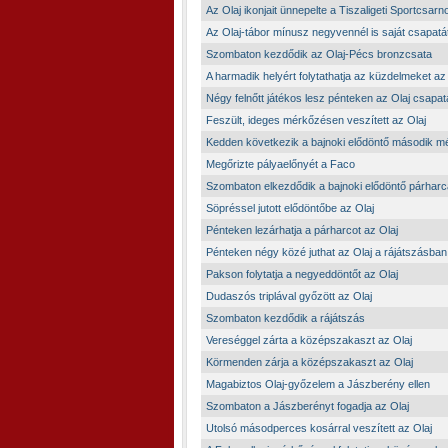
Az Olaj ikonjait ünnepelte a Tiszaligeti Sportcsarn
Az Olaj-tábor mínusz negyvennél is saját csapatát
Szombaton kezdődik az Olaj-Pécs bronzcsata
A harmadik helyért folytathatja az küzdelmeket az
Négy felnőtt játékos lesz pénteken az Olaj csapa
Feszült, ideges mérkőzésen veszített az Olaj
Kedden következik a bajnoki elődöntő második 
Megőrizte pályaelőnyét a Faco
Szombaton elkezdődik a bajnoki elődöntő párharc
Söpréssel jutott elődöntőbe az Olaj
Pénteken lezárhatja a párharcot az Olaj
Pénteken négy közé juthat az Olaj a rájátszásban
Pakson folytatja a negyeddöntőt az Olaj
Dudaszós triplával győzött az Olaj
Szombaton kezdődik a rájátszás
Vereséggel zárta a középszakaszt az Olaj
Körmenden zárja a középszakaszt az Olaj
Magabiztos Olaj-győzelem a Jászberény ellen
Szombaton a Jászberényt fogadja az Olaj
Utolsó másodperces kosárral veszített az Olaj