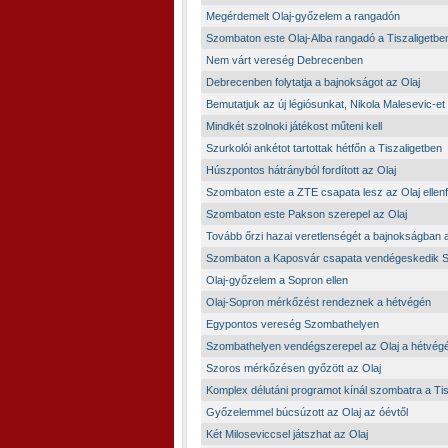
Megérdemelt Olaj-győzelem a rangadón
Szombaton este Olaj-Alba rangadó a Tiszaligetbe
Nem várt vereség Debrecenben
Debrecenben folytatja a bajnokságot az Olaj
Bemutatjuk az új légiósunkat, Nikola Malesevic-et
Mindkét szolnoki játékost műteni kell
Szurkolói ankétot tartottak hétfőn a Tiszaligetben
Húszpontos hátrányból fordított az Olaj
Szombaton este a ZTE csapata lesz az Olaj ellenf
Szombaton este Pakson szerepel az Olaj
Tovább őrzi hazai veretlenségét a bajnokságban a
Szombaton a Kaposvár csapata vendégeskedik 
Olaj-győzelem a Sopron ellen
Olaj-Sopron mérkőzést rendeznek a hétvégén
Egypontos vereség Szombathelyen
Szombathelyen vendégszerepel az Olaj a hétvég
Szoros mérkőzésen győzött az Olaj
Komplex délutáni programot kínál szombatra a Tis
Győzelemmel búcsúzott az Olaj az óévtől
Két Miloseviccsel játszhat az Olaj