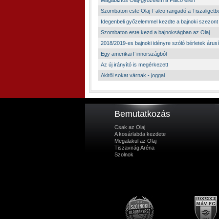
Magabiztos Olaj-győzelem a Falco ellen
Szombaton este Olaj-Falco rangadó a Tiszaligetb
Idegenbeli győzelemmel kezdte a bajnoki szezont 
Szombaton este kezd a bajnokságban az Olaj
2018/2019-es bajnoki idényre szóló bérletek árus
Egy amerikai Finnországból
Az új irányító is megérkezett
Akitől sokat várnak - joggal
Bemutatkozás
Csak az Olaj
A kosárlabda kezdete
Megalakul az Olaj
Tiszavirág Aréna
Szolnok