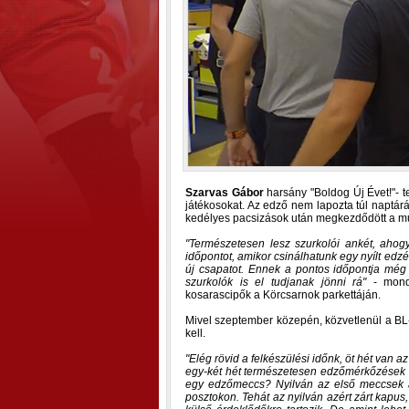
Szarvas Gábor
harsány "Boldog Új Évet!"- t
játékosokat. Az edző nem lapozta túl naptá
kedélyes pacsizások után megkezdődött a m
Természetesen lesz szurkolói ankét, ahog
időpontot, amikor csinálhatunk egy nyílt edzé
új csapatot. Ennek a pontos időpontja még
szurkolók is el tudjanak jönni rá
- mon
kosarascipők a Körcsarnok parkettáján.
Mivel szeptember közepén, közvetlenül a BL- 
kell.
Elég rövid a felkészülési időnk, öt hét van 
egy-két hét természetesen edzőmérkőzések né
egy edzőmeccs? Nyilván az első meccsek a
posztokon. Tehát az nyilván azért zárt kap