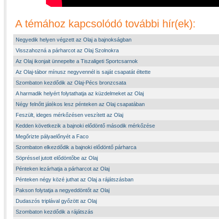
A témához kapcsolódó további hír(ek):
Negyedik helyen végzett az Olaj a bajnokságban
Visszahozná a párharcot az Olaj Szolnokra
Az Olaj ikonjait ünnepelte a Tiszaligeti Sportcsarnok
Az Olaj-tábor mínusz negyvennél is saját csapatát éltette
Szombaton kezdődik az Olaj-Pécs bronzcsata
A harmadik helyért folytathatja az küzdelmeket az Olaj
Négy felnőtt játékos lesz pénteken az Olaj csapatában
Feszült, ideges mérkőzésen veszített az Olaj
Kedden következik a bajnoki elődöntő második mérkőzése
Megőrizte pályaelőnyét a Faco
Szombaton elkezdődik a bajnoki elődöntő párharca
Söpréssel jutott elődöntőbe az Olaj
Pénteken lezárhatja a párharcot az Olaj
Pénteken négy közé juthat az Olaj a rájátszásban
Pakson folytatja a negyeddöntőt az Olaj
Dudaszós triplával győzött az Olaj
Szombaton kezdődik a rájátszás