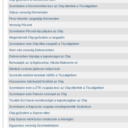
Szombaton a Kecskemétet lesz az Olaj ellenfele a Tiszaligetben
Súlyos vereség Körmenden
Piros-feketék rangadója Körmenden
Vereség Pécsett
Szombaton Pécsett lép pályára az Olaj
Megérdemelt Olaj-győzelem a rangadón
Szombaton este Olaj-Alba rangadó a Tiszaligetben
Nem várt vereség Debrecenben
Debrecenben folytatja a bajnokságot az Olaj
Bemutatjuk az új légiósunkat, Nikola Malesevic-et
Mindkét szolnoki játékost műteni kell
Szurkolói ankétot tartottak hétfőn a Tiszaligetben
Húszpontos hátrányból fordított az Olaj
Szombaton este a ZTE csapata lesz az Olaj ellenfele a Tiszaligetben
Szombaton este Pakson szerepel az Olaj
Tovább őrzi hazai veretlenségét a bajnokságban az Olaj
Szombaton a Kaposvár csapata vendégeskedik Szolnokon
Olaj-győzelem a Sopron ellen
Olaj-Sopron mérkőzést rendeznek a hétvégén
Egypontos vereség Szombathelyen