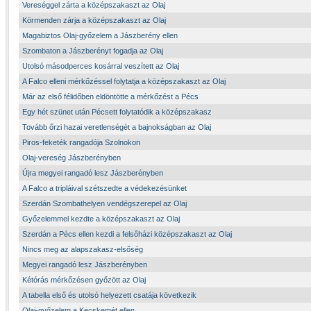
Vereséggel zárta a középszakaszt az Olaj
Körmenden zárja a középszakaszt az Olaj
Magabiztos Olaj-győzelem a Jászberény ellen
Szombaton a Jászberényt fogadja az Olaj
Utolsó másodperces kosárral veszített az Olaj
A Falco elleni mérkőzéssel folytatja a középszakaszt az Olaj
Már az első félidőben eldöntötte a mérkőzést a Pécs
Egy hét szünet után Pécsett folytatódik a középszakasz
Tovább őrzi hazai veretlenségét a bajnokságban az Olaj
Piros-feketék rangadója Szolnokon
Olaj-vereség Jászberényben
Újra megyei rangadó lesz Jászberényben
A Falco a tripláival szétszedte a védekezésünket
Szerdán Szombathelyen vendégszerepel az Olaj
Győzelemmel kezdte a középszakaszt az Olaj
Szerdán a Pécs ellen kezdi a felsőházi középszakaszt az Olaj
Nincs meg az alapszakasz-elsőség
Megyei rangadó lesz Jászberényben
Kétórás mérkőzésen győzött az Olaj
A tabella első és utolsó helyezett csatája következik
Olaj-győzelem a Kecskemét ellen