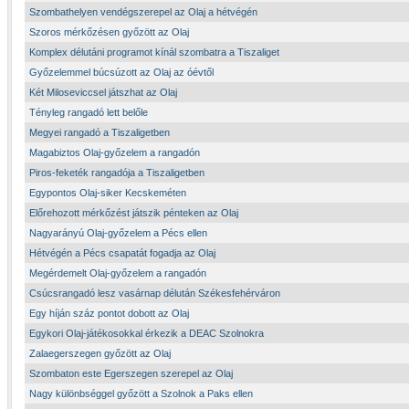
Szombathelyen vendégszerepel az Olaj a hétvégén
Szoros mérkőzésen győzött az Olaj
Komplex délutáni programot kínál szombatra a Tiszaliget
Győzelemmel búcsúzott az Olaj az óévtől
Két Miloseviccsel játszhat az Olaj
Tényleg rangadó lett belőle
Megyei rangadó a Tiszaligetben
Magabiztos Olaj-győzelem a rangadón
Piros-feketék rangadója a Tiszaligetben
Egypontos Olaj-siker Kecskeméten
Előrehozott mérkőzést játszik pénteken az Olaj
Nagyarányú Olaj-győzelem a Pécs ellen
Hétvégén a Pécs csapatát fogadja az Olaj
Megérdemelt Olaj-győzelem a rangadón
Csúcsrangadó lesz vasárnap délután Székesfehérváron
Egy híján száz pontot dobott az Olaj
Egykori Olaj-játékosokkal érkezik a DEAC Szolnokra
Zalaegerszegen győzött az Olaj
Szombaton este Egerszegen szerepel az Olaj
Nagy különbséggel győzött a Szolnok a Paks ellen