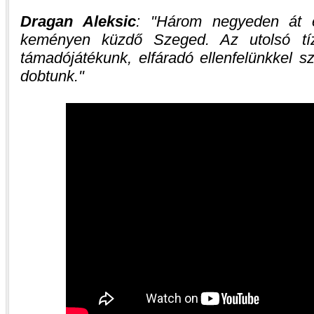
Dragan Aleksic
:
Három negyeden át e
keményen küzdő Szeged. Az utolsó tí
támadójátékunk, elfáradó ellenfelünkkel 
dobtunk.