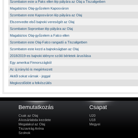
Szombaton este a Paks ellen lép pályára az Olaj a Tiszaligetben
Magabiztos Olaj-győzelem Kaposváron
Szombaton este Kaposváron lép pályára az Olaj
Elszenvedte első bajnoki vereségét az Olaj
Szombaton Sopronban lép pályára az Olaj
Magabiztos Olaj-győzelem a Falco ellen
Szombaton este Olaj-Falco rangadó a Tiszaligetben
Szombaton este kezd a bajnokságban az Olaj
2018/2019-es bajnoki idényre szóló bérletek árusítása
Egy amerikai Finnországból
Az új irányító is megérkezett
Akitől sokat várnak - joggal
Megkezdődött a felkészülés
Bemutatkozás
Csapat
Csak az Olaj
U20
A kosárlabda kezdete
U18
Megalakul az Olaj
Megyei
Tiszavirág Aréna
Szolnok