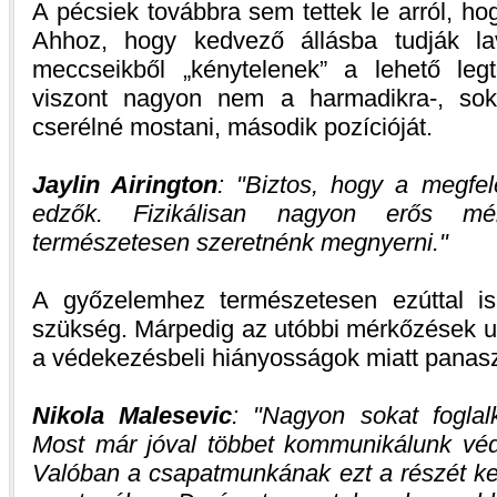
A pécsiek továbbra sem tettek le arról, h
Ahhoz, hogy kedvező állásba tudják lav
meccseikből „kénytelenek” a lehető leg
viszont nagyon nem a harmadikra-, sok
cserélné mostani, második pozícióját.
Jaylin Airington
:
Biztos, hogy a megfele
edzők. Fizikálisan nagyon erős mér
természetesen szeretnénk megnyerni.
A győzelemhez természetesen ezúttal i
szükség. Márpedig az utóbbi mérkőzések u
a védekezésbeli hiányosságok miatt panasz
Nikola Malesevic
:
Nagyon sokat foglal
Most már jóval többet kommunikálunk vé
Valóban a csapatmunkának ezt a részét kel