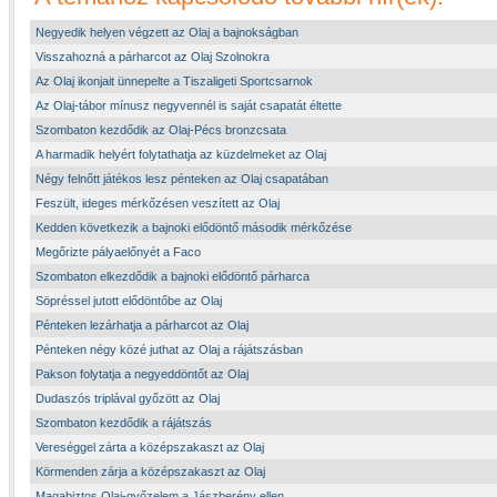
Negyedik helyen végzett az Olaj a bajnokságban
Visszahozná a párharcot az Olaj Szolnokra
Az Olaj ikonjait ünnepelte a Tiszaligeti Sportcsarnok
Az Olaj-tábor mínusz negyvennél is saját csapatát éltette
Szombaton kezdődik az Olaj-Pécs bronzcsata
A harmadik helyért folytathatja az küzdelmeket az Olaj
Négy felnőtt játékos lesz pénteken az Olaj csapatában
Feszült, ideges mérkőzésen veszített az Olaj
Kedden következik a bajnoki elődöntő második mérkőzése
Megőrizte pályaelőnyét a Faco
Szombaton elkezdődik a bajnoki elődöntő párharca
Söpréssel jutott elődöntőbe az Olaj
Pénteken lezárhatja a párharcot az Olaj
Pénteken négy közé juthat az Olaj a rájátszásban
Pakson folytatja a negyeddöntőt az Olaj
Dudaszós triplával győzött az Olaj
Szombaton kezdődik a rájátszás
Vereséggel zárta a középszakaszt az Olaj
Körmenden zárja a középszakaszt az Olaj
Magabiztos Olaj-győzelem a Jászberény ellen