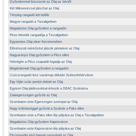
Győzelemmel búcsúzott az Olaj az óévtől
Két Miloseviccsel játszhat az Olaj
Tényleg rangadó lett belőle
Megyei rangadó a Tiszaligetben
Magabiztos Olaj-győzelem a rangadón
Piros-feketék rangadója a Tiszaligetben
Egypontos Olaj-siker Kecskeméten
Előrehozott mérkőzést játszik pénteken az Olaj
Nagyarányú Olaj-győzelem a Pécs ellen
Hétvégén a Pécs csapatát fogadja az Olaj
Megérdemelt Olaj-győzelem a rangadón
Csúcsrangadó lesz vasárnap délután Székesfehérváron
Egy híján száz pontot dobott az Olaj
Egykori Olaj-játékosokkal érkezik a DEAC Szolnokra
Zalaegerszegen győzött az Olaj
Szombaton este Egerszegen szerepel az Olaj
Nagy különbséggel győzött a Szolnok a Paks ellen
Szombaton este a Paks ellen lép pályára az Olaj a Tiszaligetben
Magabiztos Olaj-győzelem Kaposváron
Szombaton este Kaposváron lép pályára az Olaj
Elszenvedte első bajnoki vereségét az Olaj