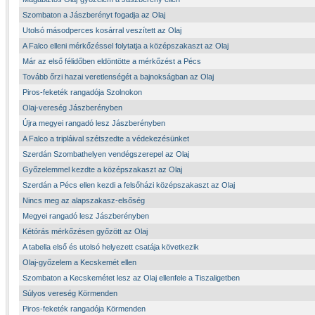
Szombaton a Jászberényt fogadja az Olaj
Utolsó másodperces kosárral veszített az Olaj
A Falco elleni mérkőzéssel folytatja a középszakaszt az Olaj
Már az első félidőben eldöntötte a mérkőzést a Pécs
Tovább őrzi hazai veretlenségét a bajnokságban az Olaj
Piros-feketék rangadója Szolnokon
Olaj-vereség Jászberényben
Újra megyei rangadó lesz Jászberényben
A Falco a tripláival szétszedte a védekezésünket
Szerdán Szombathelyen vendégszerepel az Olaj
Győzelemmel kezdte a középszakaszt az Olaj
Szerdán a Pécs ellen kezdi a felsőházi középszakaszt az Olaj
Nincs meg az alapszakasz-elsőség
Megyei rangadó lesz Jászberényben
Kétórás mérkőzésen győzött az Olaj
A tabella első és utolsó helyezett csatája következik
Olaj-győzelem a Kecskemét ellen
Szombaton a Kecskemétet lesz az Olaj ellenfele a Tiszaligetben
Súlyos vereség Körmenden
Piros-feketék rangadója Körmenden