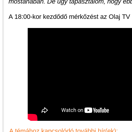
mostanában. De úgy tapasztalom, hogy ebbe
A 18:00-kor kezdődő mérkőzést az Olaj TV é
A témához kapcsolódó további hír(ek):