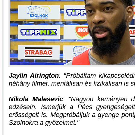
Jaylin Airington
:
Próbáltam kikapcsolód
néhány filmet, mentálisan és fizikálisan is s
Nikola Malesevic
:
Nagyon keményen do
edzésein. Ismerjük a Pécs gyengeségei
erősségeit is. Megpróbáljuk a gyenge pont
Szolnokra a győzelmet.