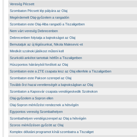
Vereség Pécsett
Szombaton Pécsett lép pályára az Olaj
Megérdemelt Olaj-győzelem a rangadón
Szombaton este Olaj-Alba rangadó a Tiszaligetben
Nem várt vereség Debrecenben
Debrecenben folytatja a bajnokságot az Olaj
Bemutatjuk az új légiósunkat, Nikola Malesevic-et
Mindkét szolnoki játékost műteni kell
Szurkolói ankétot tartottak hétfőn a Tiszaligetben
Húszpontos hátrányból fordított az Olaj
Szombaton este a ZTE csapata lesz az Olaj ellenfele a Tiszaligetben
Szombaton este Pakson szerepel az Olaj
Tovább őrzi hazai veretlenségét a bajnokságban az Olaj
Szombaton a Kaposvár csapata vendégeskedik Szolnokon
Olaj-győzelem a Sopron ellen
Olaj-Sopron mérkőzést rendeznek a hétvégén
Egypontos vereség Szombathelyen
Szombathelyen vendégszerepel az Olaj a hétvégén
Szoros mérkőzésen győzött az Olaj
Komplex délutáni programot kínál szombatra a Tiszaliget