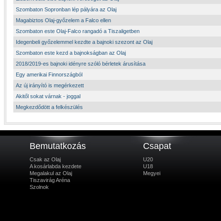
Szombaton Sopronban lép pályára az Olaj
Magabiztos Olaj-győzelem a Falco ellen
Szombaton este Olaj-Falco rangadó a Tiszaligetben
Idegenbeli győzelemmel kezdte a bajnoki szezont az Olaj
Szombaton este kezd a bajnokságban az Olaj
2018/2019-es bajnoki idényre szóló bérletek árusítása
Egy amerikai Finnországból
Az új irányító is megérkezett
Akitől sokat várnak - joggal
Megkezdődött a felkészülés
Bemutatkozás
Csapat
Csak az Olaj
U20
A kosárlabda kezdete
U18
Megalakul az Olaj
Megyei
Tiszavirág Aréna
Szolnok