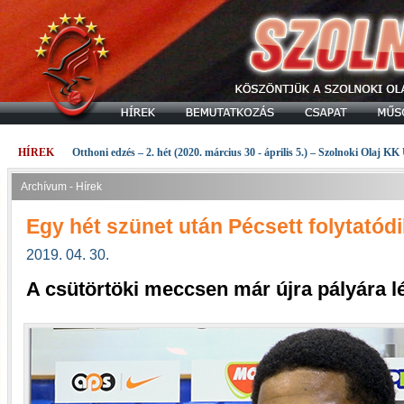
HÍREK
Otthoni edzés – 2. hét (2020. március 30 - április 5.) – Szolnoki Olaj KK
Archívum - Hírek
Egy hét szünet után Pécsett folytatód
2019. 04. 30.
A csütörtöki meccsen már újra pályára l