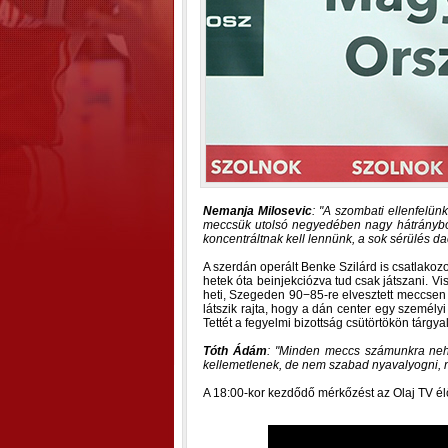
Nemanja Milosevic
:
A szombati ellenfelünk
meccsük utolsó negyedében nagy hátrányból
koncentráltnak kell lennünk, a sok sérülés 
A szerdán operált Benke Szilárd is csatlakoz
hetek óta beinjekciózva tud csak játszani. V
heti, Szegeden 90−85-re elvesztett meccsen Be
látszik rajta, hogy a dán center egy személyi 
Tettét a fegyelmi bizottság csütörtökön tárg
Tóth Ádám
:
Minden meccs számunkra nehéz 
kellemetlenek, de nem szabad nyavalyogni, ny
A 18:00-kor kezdődő mérkőzést az Olaj TV élő