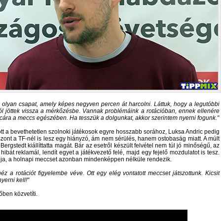
 olyan csapat, amely képes negyven percen át harcolni. Láttuk, hogy a legutóbbi
 jöttek vissza a mérkőzésbe. Vannak problémáink a rotációban, ennek ellenére
dacára a meccs egészében. Ha tesszük a dolgunkat, akkor szerintem nyerni fogunk.
ott a bevethetetlen szolnoki játékosok egyre hosszabb sorához, Luksa Andric pedig
iszont a TF-nél is lesz egy hiányzó, ám nem sérülés, hanem ostobaság miatt. A múlt
rgstedt kiállíttatta magát. Bár az esetről készült felvétel nem túl jó minőségű, az
hibát reklamál, lendít egyet a játékvezető felé, majd egy fejelő mozdulatot is tesz.
yalja, a holnapi meccset azonban mindenképpen nélküle rendezik.
a rotációt figyelembe véve. Ott egy elég vontatott meccset játszottunk. Kicsit
erni kell!
ben közvetíti.