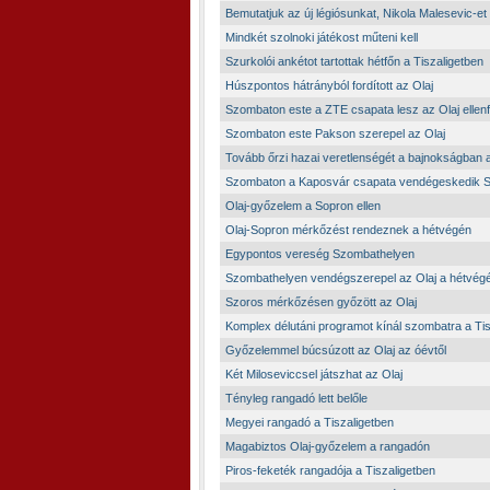
Bemutatjuk az új légiósunkat, Nikola Malesevic-et
Mindkét szolnoki játékost műteni kell
Szurkolói ankétot tartottak hétfőn a Tiszaligetben
Húszpontos hátrányból fordított az Olaj
Szombaton este a ZTE csapata lesz az Olaj ellenf
Szombaton este Pakson szerepel az Olaj
Tovább őrzi hazai veretlenségét a bajnokságban a
Szombaton a Kaposvár csapata vendégeskedik 
Olaj-győzelem a Sopron ellen
Olaj-Sopron mérkőzést rendeznek a hétvégén
Egypontos vereség Szombathelyen
Szombathelyen vendégszerepel az Olaj a hétvég
Szoros mérkőzésen győzött az Olaj
Komplex délutáni programot kínál szombatra a Tis
Győzelemmel búcsúzott az Olaj az óévtől
Két Miloseviccsel játszhat az Olaj
Tényleg rangadó lett belőle
Megyei rangadó a Tiszaligetben
Magabiztos Olaj-győzelem a rangadón
Piros-feketék rangadója a Tiszaligetben