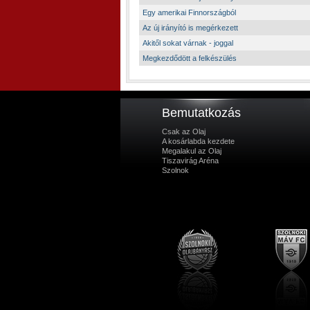
Egy amerikai Finnországból
Az új irányító is megérkezett
Akitől sokat várnak - joggal
Megkezdődött a felkészülés
Bemutatkozás
Csak az Olaj
A kosárlabda kezdete
Megalakul az Olaj
Tiszavirág Aréna
Szolnok