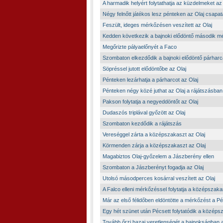
A harmadik helyért folytathatja az küzdelmeket az
Négy felnőtt játékos lesz pénteken az Olaj csapa
Feszült, ideges mérkőzésen veszített az Olaj
Kedden következik a bajnoki elődöntő második 
Megőrizte pályaelőnyét a Faco
Szombaton elkezdődik a bajnoki elődöntő párharc
Söpréssel jutott elődöntőbe az Olaj
Pénteken lezárhatja a párharcot az Olaj
Pénteken négy közé juthat az Olaj a rájátszásban
Pakson folytatja a negyeddöntőt az Olaj
Dudaszós triplával győzött az Olaj
Szombaton kezdődik a rájátszás
Vereséggel zárta a középszakaszt az Olaj
Körmenden zárja a középszakaszt az Olaj
Magabiztos Olaj-győzelem a Jászberény ellen
Szombaton a Jászberényt fogadja az Olaj
Utolsó másodperces kosárral veszített az Olaj
A Falco elleni mérkőzéssel folytatja a középszaka
Már az első félidőben eldöntötte a mérkőzést a P
Egy hét szünet után Pécsett folytatódik a közép
Tovább őrzi hazai veretlenségét a bajnokságban a