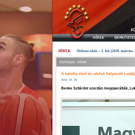
HÍREK
Otthoni edzés – 2. hét (2020. március 
Archívum - Hírek
A tabella első és utolsó helyezett csatá
2019. 03. 29.
Benke Szilárdot szerdán megoperálták, Luk