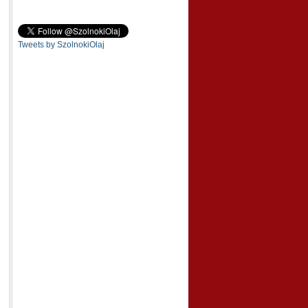
Tweets by SzolnokiOlaj