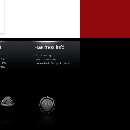
m
Hasznos infó
Elérhetőség
012-
Sporttámogatás
012-
Basketball Camp Szolnok
990-