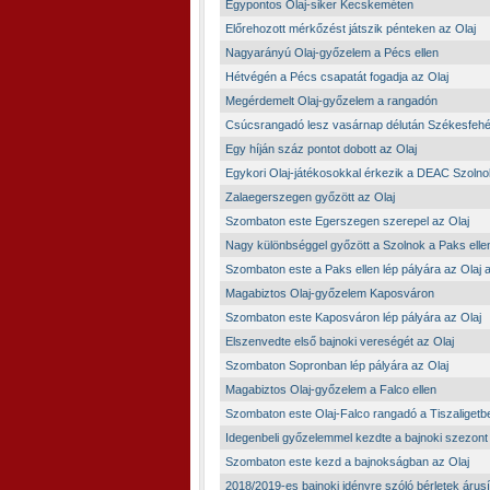
Egypontos Olaj-siker Kecskeméten
Előrehozott mérkőzést játszik pénteken az Olaj
Nagyarányú Olaj-győzelem a Pécs ellen
Hétvégén a Pécs csapatát fogadja az Olaj
Megérdemelt Olaj-győzelem a rangadón
Csúcsrangadó lesz vasárnap délután Székesfeh
Egy híján száz pontot dobott az Olaj
Egykori Olaj-játékosokkal érkezik a DEAC Szolno
Zalaegerszegen győzött az Olaj
Szombaton este Egerszegen szerepel az Olaj
Nagy különbséggel győzött a Szolnok a Paks elle
Szombaton este a Paks ellen lép pályára az Olaj a
Magabiztos Olaj-győzelem Kaposváron
Szombaton este Kaposváron lép pályára az Olaj
Elszenvedte első bajnoki vereségét az Olaj
Szombaton Sopronban lép pályára az Olaj
Magabiztos Olaj-győzelem a Falco ellen
Szombaton este Olaj-Falco rangadó a Tiszaligetb
Idegenbeli győzelemmel kezdte a bajnoki szezont 
Szombaton este kezd a bajnokságban az Olaj
2018/2019-es bajnoki idényre szóló bérletek árus