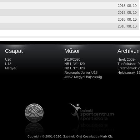
2018. 08. 10.
2018. 08. 10.
2018. 08. 10.
2018. 08. 10.
Csapat
Műsor
Archívu
U20
2019/2020
Hírek 2002-
U18
NB I. "A" U20
Tudósítások 2
Megyei
NB I. "B" U20
Eredmények 2
Regionális Junior U18
Helyezések 1
JNSZ Megyei Bajnokság
Copyright © 2001-2020. Szolnoki Olaj Kosárlabda Klub Kft.