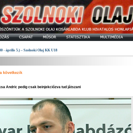
30 - április 5.) – Szolnoki Olaj KK U18
ja következik
sa Andric pedig csak beinjekciózva tud játszani