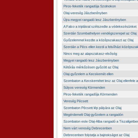
Piros-feketék rangadója Szolnokon
Olaj-vereség Jászberényben
Újra megyei rangadó lesz Jászberényben
A Falco a tripláival szétszedte a védekezésünket
Szerdán Szombathelyen vendégszerepel az Olaj
Győzelemmel kezdte a középszakaszt az Olaj
Szerdán a Pécs ellen kezdi a felsőházi középszak
Nincs meg az alapszakasz-elsőség
Megyei rangadó lesz Jászberényben
Kétórás mérkőzésen győzött az Olaj
Olaj-győzelem a Kecskemét ellen
Szombaton a Kecskemétet lesz az Olaj ellenfele a
Súlyos vereség Körmenden
Piros-feketék rangadója Körmenden
Vereség Pécsett
Szombaton Pécsett lép pályára az Olaj
Megérdemelt Olaj-győzelem a rangadón
Szombaton este Olaj-Alba rangadó a Tiszaligetbe
Nem várt vereség Debrecenben
Debrecenben folytatja a bajnokságot az Olaj