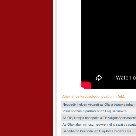
A témához kapcsolódó további hír(ek):
Negyedik helyen végzett az Olaj a bajnokságban
Visszahozná a párharcot az Olaj Szolnokra
Az Olaj ikonjait ünnepelte a Tiszaligeti Sportcsarn
Az Olaj-tábor mínusz negyvennél is saját csapatát
Szombaton kezdődik az Olaj-Pécs bronzcsata