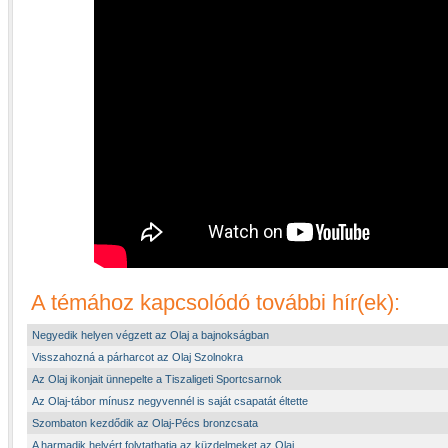
A témához kapcsolódó további hír(ek):
Negyedik helyen végzett az Olaj a bajnokságban
Visszahozná a párharcot az Olaj Szolnokra
Az Olaj ikonjait ünnepelte a Tiszaligeti Sportcsarnok
Az Olaj-tábor mínusz negyvennél is saját csapatát éltette
Szombaton kezdődik az Olaj-Pécs bronzcsata
A harmadik helyért folytathatja az küzdelmeket az Olaj