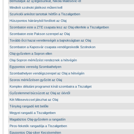
Bemutatjuk az új légiósunkat, Nikola Malesevic-et
Mindkét szolnoki játékost műteni kell
Szurkolói ankétot tartottak hétfőn a Tiszaligetben
Húszpontos hátrányból fordított az Olaj
Szombaton este a ZTE csapata lesz az Olaj ellenfele a Tiszaligetben
Szombaton este Pakson szerepel az Olaj
Tovább őrzi hazai veretlenségét a bajnokságban az Olaj
Szombaton a Kaposvár csapata vendégeskedik Szolnokon
Olaj-győzelem a Sopron ellen
Olaj-Sopron mérkőzést rendeznek a hétvégén
Egypontos vereség Szombathelyen
Szombathelyen vendégszerepel az Olaj a hétvégén
Szoros mérkőzésen győzött az Olaj
Komplex délutáni programot kínál szombatra a Tiszaliget
Győzelemmel búcsúzott az Olaj az óévtől
Két Miloseviccsel játszhat az Olaj
Tényleg rangadó lett belőle
Megyei rangadó a Tiszaligetben
Magabiztos Olaj-győzelem a rangadón
Piros-feketék rangadója a Tiszaligetben
Egypontos Olaj-siker Kecskeméten