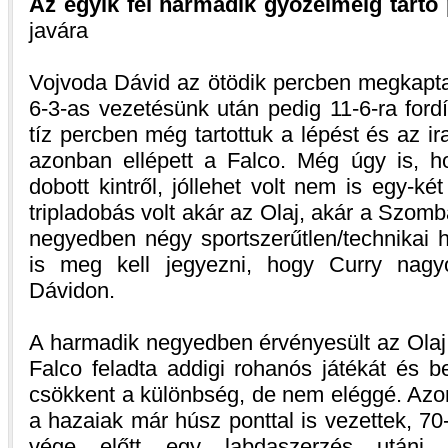
Az egyik fél harmadik győzelméig tartó 
javára
Vojvoda Dávid az ötödik percben megkapta
6-3-as vezetésünk után pedig 11-6-ra ford
tíz percben még tartottuk a lépést és az i
azonban ellépett a Falco. Még úgy is, h
dobott kintről, jóllehet volt nem is egy-
tripladobás volt akár az Olaj, akár a Szomb
negyedben négy sportszerűtlen/technikai hi
is meg kell jegyezni, hogy Curry nagy
Dávidon.
A harmadik negyedben érvényesült az Olaj l
Falco feladta addigi rohanós játékát és be
csökkent a különbség, de nem eléggé. Az
a hazaiak már húsz ponttal is vezettek, 7
vége előtt egy labdaszerzés utáni 