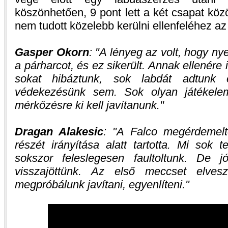
köszönhetően, 9 pont lett a két csapat köz
nem tudott közelebb kerülni ellenfeléhez az
Gasper Okorn
:
A lényeg az volt, hogy ny
a párharcot, és ez sikerült. Annak ellenére
sokat hibáztunk, sok labdát adtunk
védekezésünk sem. Sok olyan játékele
mérkőzésre ki kell javítanunk.
Dragan Alakesic
:
A Falco megérdemelte
részét irányítása alatt tartotta. Mi sok t
sokszor feleslegesen faultoltunk. De j
visszajöttünk. Az első meccset elvesz
megpróbálunk javítani, egyenlíteni.