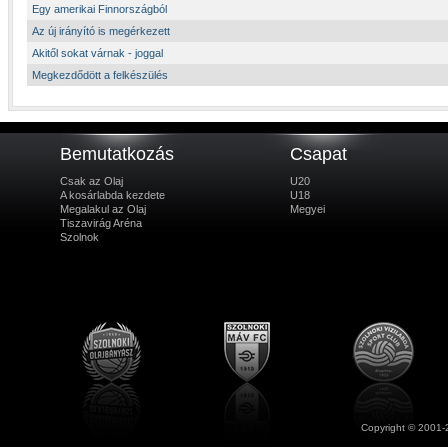
Egy amerikai Finnországból
Az új irányító is megérkezett
Akitől sokat várnak - joggal
Megkezdődött a felkészülés
Bemutatkozás
Csapat
Csak az Olaj
U20
A kosárlabda kezdete
U18
Megalakul az Olaj
Megyei
Tiszavirág Aréna
Szolnok
Copyright © 2001-2