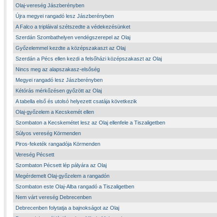
Olaj-vereség Jászberényben
Újra megyei rangadó lesz Jászberényben
A Falco a tripláival szétszedte a védekezésünket
Szerdán Szombathelyen vendégszerepel az Olaj
Győzelemmel kezdte a középszakaszt az Olaj
Szerdán a Pécs ellen kezdi a felsőházi középszakaszt az Olaj
Nincs meg az alapszakasz-elsőség
Megyei rangadó lesz Jászberényben
Kétórás mérkőzésen győzött az Olaj
A tabella első és utolsó helyezett csatája következik
Olaj-győzelem a Kecskemét ellen
Szombaton a Kecskemétet lesz az Olaj ellenfele a Tiszaligetben
Súlyos vereség Körmenden
Piros-feketék rangadója Körmenden
Vereség Pécsett
Szombaton Pécsett lép pályára az Olaj
Megérdemelt Olaj-győzelem a rangadón
Szombaton este Olaj-Alba rangadó a Tiszaligetben
Nem várt vereség Debrecenben
Debrecenben folytatja a bajnokságot az Olaj