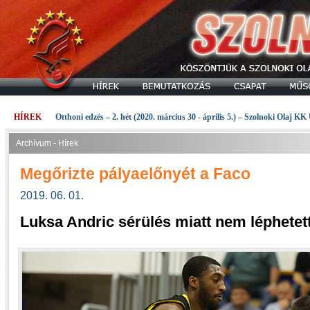
HÍREK
Otthoni edzés – 2. hét (2020. március 30 - április 5.) – Szolnoki Olaj KK
Archívum - Hírek
Megőrizte pályaelőnyét a Faco
2019. 06. 01.
Luksa Andric sérülés miatt nem léphetet