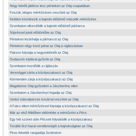
Négy felnőtt játékos lesz pénteken az Olaj csapatában
Feszült, ideges mérkőzésen veszített az Olaj
Kedden következik a bajnoki elődöntő második mérkőzése
Szombaton elkezdődik a bajnoki elődöntő párharca
Söpréssel jutott elődöntőbe az Olaj
Pénteken lezárhatja a párharcot az Olaj
Pénteken négy közé juthat az Olaj a rájátszásban
Pakson folytatja a negyeddöntőt az Olaj
Dudaszós triplával győzött az Olaj
Szombaton kezdődik a rájátszás
Vereséggel zárta a középszakaszt az Olaj
Körmenden zárja a középszakaszt az Olaj
Magabiztos Olaj-győzelem a Jászberény ellen
Szombaton a Jászberényt fogadja az Olaj
Utolsó másodperces kosárral veszített az Olaj
A Falco elleni mérkőzéssel folytatja a középszakaszt az Olaj
Már az első félidőben eldöntötte a mérkőzést a Pécs
Egy hét szünet után Pécsett folytatódik a középszakasz
Tovább őrzi hazai veretlenségét a bajnokságban az Olaj
Piros-feketék rangadója Szolnokon