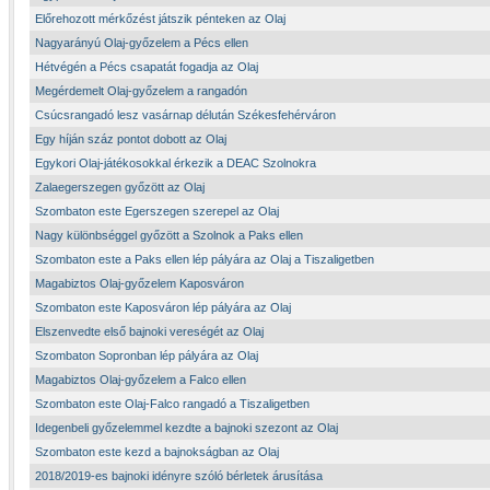
Előrehozott mérkőzést játszik pénteken az Olaj
Nagyarányú Olaj-győzelem a Pécs ellen
Hétvégén a Pécs csapatát fogadja az Olaj
Megérdemelt Olaj-győzelem a rangadón
Csúcsrangadó lesz vasárnap délután Székesfehérváron
Egy híján száz pontot dobott az Olaj
Egykori Olaj-játékosokkal érkezik a DEAC Szolnokra
Zalaegerszegen győzött az Olaj
Szombaton este Egerszegen szerepel az Olaj
Nagy különbséggel győzött a Szolnok a Paks ellen
Szombaton este a Paks ellen lép pályára az Olaj a Tiszaligetben
Magabiztos Olaj-győzelem Kaposváron
Szombaton este Kaposváron lép pályára az Olaj
Elszenvedte első bajnoki vereségét az Olaj
Szombaton Sopronban lép pályára az Olaj
Magabiztos Olaj-győzelem a Falco ellen
Szombaton este Olaj-Falco rangadó a Tiszaligetben
Idegenbeli győzelemmel kezdte a bajnoki szezont az Olaj
Szombaton este kezd a bajnokságban az Olaj
2018/2019-es bajnoki idényre szóló bérletek árusítása