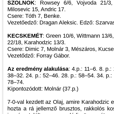
SZOLNOK
: Rowsey 6/6, Vojvoda 21/3,
Milosevic 15, Andric 17.
Csere: Tóth 7, Benke.
Vezetőedző: Dragan Aleksic. Edző: Szarva
KECSKEMÉT
: Green 10/6, Wittmann 13/6
22/18, Karahodzic 13/3.
Csere: Dimic 7, Molnár 3, Mészáros, Kucse
Vezetődző: Forray Gábor.
Az eredmény alakulása
: 4.p.: 11–6. 8. p.
38–32. 24. p.: 52–46. 28. p.: 58–54. 34. p.:
78–74.
Kipontozódott: Molnár (37.p.)
7-0-val kezdett az Olaj, amire Karahodzic e
hozta a rá jellemző brusztos, rakkolós k