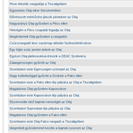
Piros-feketék rangadója a Tiszaligetben
Egypontos Olaj-siker Kecskeméten
Előrehozott mérkőzést játszik pénteken az Olaj
Nagyarányú Olaj-győzelem a Pécs ellen
Hétvégén a Pécs csapatát fogadja az Olaj
Megérdemelt Olaj-győzelem a rangadón
Csúcsrangadó lesz vasárnap délután Székesfehérváron
Egy híján száz pontot dobott az Olaj
Egykori Olaj-játékosokkal érkezik a DEAC Szolnokra
Zalaegerszegen győzött az Olaj
Szombaton este Egerszegen szerepel az Olaj
Nagy különbséggel győzött a Szolnok a Paks ellen
Szombaton este a Paks ellen lép pályára az Olaj a Tiszaligetben
Magabiztos Olaj-győzelem Kaposváron
Szombaton este Kaposváron lép pályára az Olaj
Elszenvedte első bajnoki vereségét az Olaj
Szombaton Sopronban lép pályára az Olaj
Magabiztos Olaj-győzelem a Falco ellen
Szombaton este Olaj-Falco rangadó a Tiszaligetben
Idegenbeli győzelemmel kezdte a bajnoki szezont az Olaj