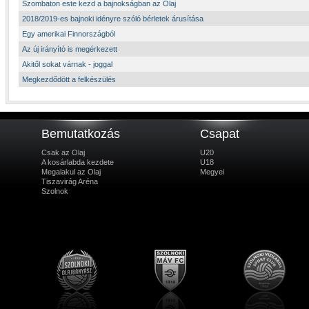
Szombaton este kezd a bajnokságban az Olaj
2018/2019-es bajnoki idényre szóló bérletek árusítása
Egy amerikai Finnországból
Az új irányító is megérkezett
Akitől sokat várnak - joggal
Megkezdődött a felkészülés
Bemutatkozás
Csapat
Csak az Olaj
U20
A kosárlabda kezdete
U18
Megalakul az Olaj
Megyei
Tiszavirág Aréna
Szolnok