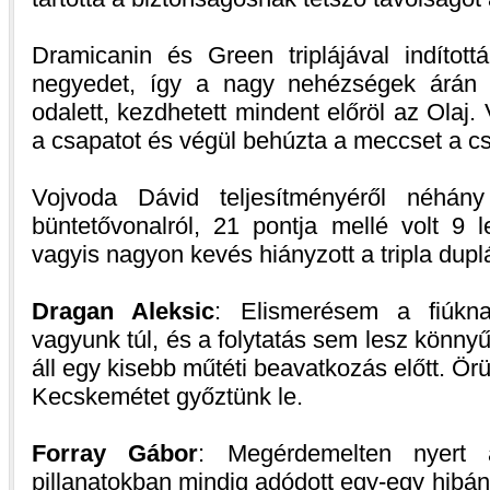
Dramicanin és Green triplájával indíto
negyedet, így a nagy nehézségek árán k
odalett, kezdhetett mindent előröl az Olaj.
a csapatot és végül behúzta a meccset a c
Vojvoda Dávid teljesítményéről néhány
büntetővonalról, 21 pontja mellé volt 9 
vagyis nagyon kevés hiányzott a tripla dupl
Dragan Aleksic
: Elismerésem a fiúkn
vagyunk túl, és a folytatás sem lesz könny
áll egy kisebb műtéti beavatkozás előtt. Ör
Kecskemétet győztünk le.
Forray Gábor
: Megérdemelten nyert 
pillanatokban mindig adódott egy-egy hibá