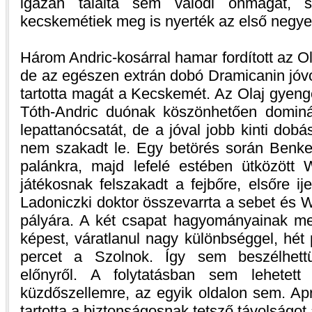
igazán találta sem valódi önmagát, 
kecskemétiek meg is nyerték az első negye
Három Andric-kosárral hamar fordított az O
de az egészen extrán dobó Dramicanin jóvo
tartotta magát a Kecskemét. Az Olaj gyengé
Tóth-Andric duónak köszönhetően dominál
lepattanócsatát, de a jóval jobb kinti do
nem szakadt le. Egy betörés során Benke S
palánkra, majd lefelé estében ütközött 
játékosnak felszakadt a fejbőre, elsőre i
Ladoniczki doktor összevarrta a sebet és Wi
pályára. A két csapat hagyományainak m
képest, váratlanul nagy különbséggel, hét 
percet a Szolnok. Így sem beszélhet
előnyről. A folytatásban sem lehete
küzdőszellemre, az egyik oldalon sem. Ap
tartotta a biztonságosnak tetsző távolságot 