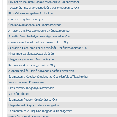
Egy hét szünet után Pécsett folytatódik a középszakasz
Tovább őrzi hazai veretlenségét a bajnokságban az Olaj
Piros-feketék rangadója Szolnokon
Olaj-vereség Jászberényben
Újra megyei rangadó lesz Jászberényben
A Falco a tripláival szétszedte a védekezésünket
Szerdán Szombathelyen vendégszerepel az Olaj
Győzelemmel kezdte a középszakaszt az Olaj
Szerdán a Pécs ellen kezdi a felsőházi középszakaszt az Olaj
Nincs meg az alapszakasz-elsőség
Megyei rangadó lesz Jászberényben
Kétórás mérkőzésen győzött az Olaj
A tabella első és utolsó helyezett csatája következik
Szombaton a Kecskemétet lesz az Olaj ellenfele a Tiszaligetben
Súlyos vereség Körmenden
Piros-feketék rangadója Körmenden
Vereség Pécsett
Szombaton Pécsett lép pályára az Olaj
Megérdemelt Olaj-győzelem a rangadón
Szombaton este Olaj-Alba rangadó a Tiszaligetben
Nem várt vereség Debrecenben