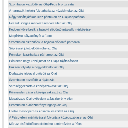
Szombaton kezdődik az Olaj-Pécs bronzcsata
A harmadik helyért folytathatja az küzdelmeket az Olaj
Négy felnőtt játékos lesz pénteken az Olaj csapatában
Feszült, ideges mérkőzésen veszített az Olaj
Kedden következik a bajnoki elődöntő második mérkőzése
Megőrizte pályaelőnyét a Faco
Szombaton elkezdődik a bajnoki elődöntő párharca
Söpréssel jutott elődöntőbe az Olaj
Pénteken lezárhatja a párharcot az Olaj
Pénteken négy közé juthat az Olaj a rájátszásban
Pakson folytatja a negyeddöntőt az Olaj
Dudaszós triplával győzött az Olaj
Szombaton kezdődik a rájátszás
Vereséggel zárta a középszakaszt az Olaj
Körmenden zárja a középszakaszt az Olaj
Magabiztos Olaj-győzelem a Jászberény ellen
Szombaton a Jászberényt fogadja az Olaj
Utolsó másodperces kosárral veszített az Olaj
A Falco elleni mérkőzéssel folytatja a középszakaszt az Olaj
Már az első félidőben eldöntötte a mérkőzést a Pécs