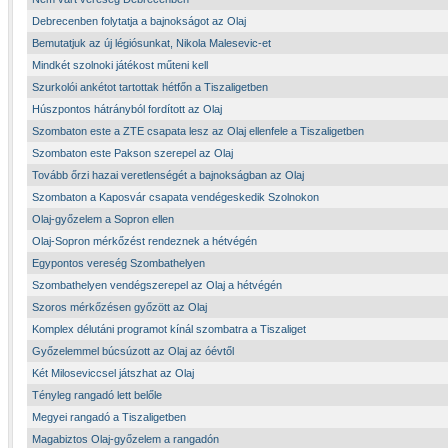
Debrecenben folytatja a bajnokságot az Olaj
Bemutatjuk az új légiósunkat, Nikola Malesevic-et
Mindkét szolnoki játékost műteni kell
Szurkolói ankétot tartottak hétfőn a Tiszaligetben
Húszpontos hátrányból fordított az Olaj
Szombaton este a ZTE csapata lesz az Olaj ellenfele a Tiszaligetben
Szombaton este Pakson szerepel az Olaj
Tovább őrzi hazai veretlenségét a bajnokságban az Olaj
Szombaton a Kaposvár csapata vendégeskedik Szolnokon
Olaj-győzelem a Sopron ellen
Olaj-Sopron mérkőzést rendeznek a hétvégén
Egypontos vereség Szombathelyen
Szombathelyen vendégszerepel az Olaj a hétvégén
Szoros mérkőzésen győzött az Olaj
Komplex délutáni programot kínál szombatra a Tiszaliget
Győzelemmel búcsúzott az Olaj az óévtől
Két Miloseviccsel játszhat az Olaj
Tényleg rangadó lett belőle
Megyei rangadó a Tiszaligetben
Magabiztos Olaj-győzelem a rangadón