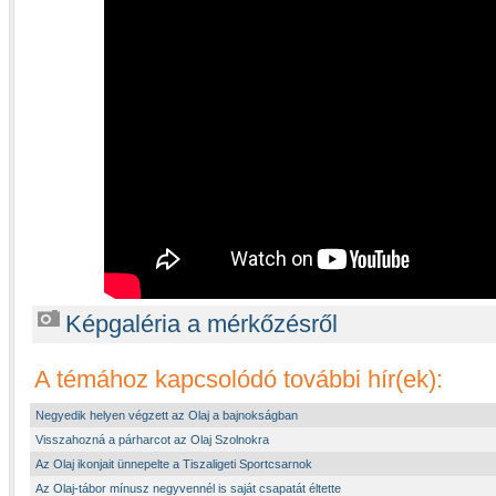
Képgaléria a mérkőzésről
A témához kapcsolódó további hír(ek):
Negyedik helyen végzett az Olaj a bajnokságban
Visszahozná a párharcot az Olaj Szolnokra
Az Olaj ikonjait ünnepelte a Tiszaligeti Sportcsarnok
Az Olaj-tábor mínusz negyvennél is saját csapatát éltette