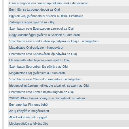
Csúcsrangadó lesz vasárnap délután Székesfehérváron
Egy híján száz pontot dobott az Olaj
Egykori Olaj-játékosokkal érkezik a DEAC Szolnokra
Zalaegerszegen győzött az Olaj
Szombaton este Egerszegen szerepel az Olaj
Nagy különbséggel győzött a Szolnok a Paks ellen
Szombaton este a Paks ellen lép pályára az Olaj a Tiszaligetben
Magabiztos Olaj-győzelem Kaposváron
Szombaton este Kaposváron lép pályára az Olaj
Elszenvedte első bajnoki vereségét az Olaj
Szombaton Sopronban lép pályára az Olaj
Magabiztos Olaj-győzelem a Falco ellen
Szombaton este Olaj-Falco rangadó a Tiszaligetben
Idegenbeli győzelemmel kezdte a bajnoki szezont az Olaj
Szombaton este kezd a bajnokságban az Olaj
2018/2019-es bajnoki idényre szóló bérletek árusítása
Egy amerikai Finnországból
Az új irányító is megérkezett
Akitől sokat várnak - joggal
Megkezdődött a felkészülés