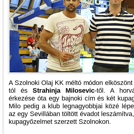
A Szolnoki Olaj KK méltó módon elköszönt k
tól és
Strahinja Milosevic
-től. A hor
érkezése óta egy bajnoki cím és két kupag
Milo pedig a klub legnagyobbjai közé lépe
az egy Sevillában töltött évadot leszámítva
kupagyőzelmet szerzett Szolnokon.