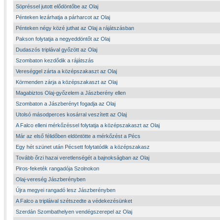
Söpréssel jutott elődöntőbe az Olaj
Pénteken lezárhatja a párharcot az Olaj
Pénteken négy közé juthat az Olaj a rájátszásban
Pakson folytatja a negyeddöntőt az Olaj
Dudaszós triplával győzött az Olaj
Szombaton kezdődik a rájátszás
Vereséggel zárta a középszakaszt az Olaj
Körmenden zárja a középszakaszt az Olaj
Magabiztos Olaj-győzelem a Jászberény ellen
Szombaton a Jászberényt fogadja az Olaj
Utolsó másodperces kosárral veszített az Olaj
A Falco elleni mérkőzéssel folytatja a középszakaszt az Olaj
Már az első félidőben eldöntötte a mérkőzést a Pécs
Egy hét szünet után Pécsett folytatódik a középszakasz
Tovább őrzi hazai veretlenségét a bajnokságban az Olaj
Piros-feketék rangadója Szolnokon
Olaj-vereség Jászberényben
Újra megyei rangadó lesz Jászberényben
A Falco a tripláival szétszedte a védekezésünket
Szerdán Szombathelyen vendégszerepel az Olaj