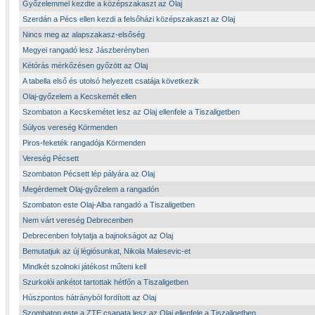
Győzelemmel kezdte a középszakaszt az Olaj
Szerdán a Pécs ellen kezdi a felsőházi középszakaszt az Olaj
Nincs meg az alapszakasz-elsőség
Megyei rangadó lesz Jászberényben
Kétórás mérkőzésen győzött az Olaj
A tabella első és utolsó helyezett csatája következik
Olaj-győzelem a Kecskemét ellen
Szombaton a Kecskemétet lesz az Olaj ellenfele a Tiszaligetben
Súlyos vereség Körmenden
Piros-feketék rangadója Körmenden
Vereség Pécsett
Szombaton Pécsett lép pályára az Olaj
Megérdemelt Olaj-győzelem a rangadón
Szombaton este Olaj-Alba rangadó a Tiszaligetben
Nem várt vereség Debrecenben
Debrecenben folytatja a bajnokságot az Olaj
Bemutatjuk az új légiósunkat, Nikola Malesevic-et
Mindkét szolnoki játékost műteni kell
Szurkolói ankétot tartottak hétfőn a Tiszaligetben
Húszpontos hátrányból fordított az Olaj
Szombaton este a ZTE csapata lesz az Olaj ellenfele a Tiszaligetben