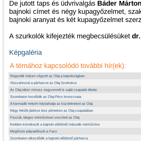
De jutott taps és üdvrivalgás
Báder Márto
bajnoki címet és négy kupagyőzelmet, sza
bajnoki aranyat és két kupagyőzelmet szerz
A szurkolók kifejezték megbecsülésüket
dr
Képgaléria
A témához kapcsolódó további hír(ek):
Negyedik helyen végzett az Olaj a bajnokságban
Visszahozná a párharcot az Olaj Szolnokra
Az Olaj-tábor mínusz negyvennél is saját csapatát éltette
Szombaton kezdődik az Olaj-Pécs bronzcsata
A harmadik helyért folytathatja az küzdelmeket az Olaj
Négy felnőtt játékos lesz pénteken az Olaj csapatában
Feszült, ideges mérkőzésen veszített az Olaj
Kedden következik a bajnoki elődöntő második mérkőzése
Megőrizte pályaelőnyét a Faco
Szombaton elkezdődik a bajnoki elődöntő párharca