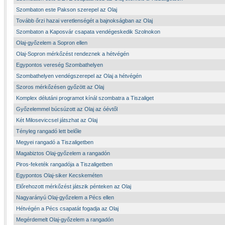
Szombaton este Pakson szerepel az Olaj
Tovább őrzi hazai veretlenségét a bajnokságban az Olaj
Szombaton a Kaposvár csapata vendégeskedik Szolnokon
Olaj-győzelem a Sopron ellen
Olaj-Sopron mérkőzést rendeznek a hétvégén
Egypontos vereség Szombathelyen
Szombathelyen vendégszerepel az Olaj a hétvégén
Szoros mérkőzésen győzött az Olaj
Komplex délutáni programot kínál szombatra a Tiszaliget
Győzelemmel búcsúzott az Olaj az óévtől
Két Miloseviccsel játszhat az Olaj
Tényleg rangadó lett belőle
Megyei rangadó a Tiszaligetben
Magabiztos Olaj-győzelem a rangadón
Piros-feketék rangadója a Tiszaligetben
Egypontos Olaj-siker Kecskeméten
Előrehozott mérkőzést játszik pénteken az Olaj
Nagyarányú Olaj-győzelem a Pécs ellen
Hétvégén a Pécs csapatát fogadja az Olaj
Megérdemelt Olaj-győzelem a rangadón