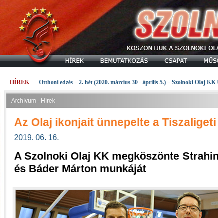
HÍREK
Otthoni edzés – 2. hét (2020. március 30 - április 5.) – Szolnoki Olaj KK
Archívum - Hírek
Az Olaj ikonjait ünnepelte a Tiszalige
2019. 06. 16.
A Szolnoki Olaj KK megköszönte Strahin
és Báder Márton munkáját