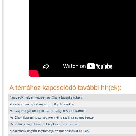
A témához kapcsolódó további hír(ek):
Negyedik helyen végzett az Olaj a bajnokságban
Visszahozná a párharcot az Olaj Szolnokra
Az Olaj ikonjait ünnepelte a Tiszaligeti Sportcsarnok
Az Olaj-tábor mínusz negyvennél is saját csapatát éltette
Szombaton kezdődik az Olaj-Pécs bronzcsata
A harmadik helyért folytathatja az küzdelmeket az Olaj