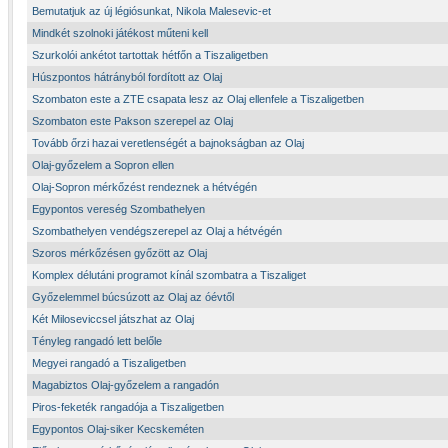
Bemutatjuk az új légiósunkat, Nikola Malesevic-et
Mindkét szolnoki játékost műteni kell
Szurkolói ankétot tartottak hétfőn a Tiszaligetben
Húszpontos hátrányból fordított az Olaj
Szombaton este a ZTE csapata lesz az Olaj ellenfele a Tiszaligetben
Szombaton este Pakson szerepel az Olaj
Tovább őrzi hazai veretlenségét a bajnokságban az Olaj
Olaj-győzelem a Sopron ellen
Olaj-Sopron mérkőzést rendeznek a hétvégén
Egypontos vereség Szombathelyen
Szombathelyen vendégszerepel az Olaj a hétvégén
Szoros mérkőzésen győzött az Olaj
Komplex délutáni programot kínál szombatra a Tiszaliget
Győzelemmel búcsúzott az Olaj az óévtől
Két Miloseviccsel játszhat az Olaj
Tényleg rangadó lett belőle
Megyei rangadó a Tiszaligetben
Magabiztos Olaj-győzelem a rangadón
Piros-feketék rangadója a Tiszaligetben
Egypontos Olaj-siker Kecskeméten