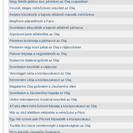
Négy felnőtt játékos lesz pénteken az Olaj csapatában
Feszült, ideges mérkőzésen veszített az Olaj
Kedden következik a bajnoki elődöntő második mérkőzése
Megőrizte pályaelőnyét a Faco
Szombaton elkezdődik a bajnoki elődöntő párharca
Söpréssel jutott elődöntőbe az Olaj
Pénteken lezárhatja a párharcot az Olaj
Pénteken négy közé juthat az Olaj a rájátszásban
Pakson folytatja a negyeddöntőt az Olaj
Dudaszós triplával győzött az Olaj
Szombaton kezdődik a rájátszás
Vereséggel zárta a középszakaszt az Olaj
Körmenden zárja a középszakaszt az Olaj
Magabiztos Olaj-győzelem a Jászberény ellen
Szombaton a Jászberényt fogadja az Olaj
Utolsó másodperces kosárral veszített az Olaj
A Falco elleni mérkőzéssel folytatja a középszakaszt az Olaj
Már az első félidőben eldöntötte a mérkőzést a Pécs
Egy hét szünet után Pécsett folytatódik a középszakasz
Tovább őrzi hazai veretlenségét a bajnokságban az Olaj
Piros-feketék rangadója Szolnokon