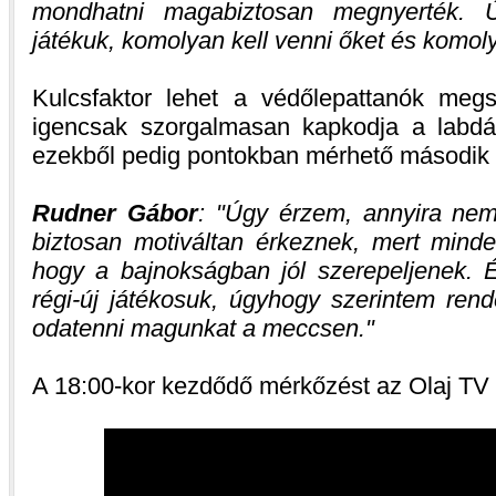
mondhatni magabiztosan megnyerték. Ú
játékuk, komolyan kell venni őket és komoly
Kulcsfaktor lehet a védőlepattanók meg
igencsak szorgalmasan kapkodja a labdá
ezekből pedig pontokban mérhető második 
Rudner Gábor
:
Úgy érzem, annyira nem
biztosan motiváltan érkeznek, mert min
hogy a bajnokságban jól szerepeljenek. É
régi-új játékosuk, úgyhogy szerintem rend
odatenni magunkat a meccsen.
A 18:00-kor kezdődő mérkőzést az Olaj TV é