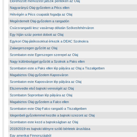
Előrehozott mérkőzést játszik pénteken az Olaj
Nagyarányú Olaj-győzelem a Pécs ellen
Hétvégén a Pécs csapatát fogadja az Olaj
Megérdemelt Olaj-győzelem a rangadón
Csúcsrangadó lesz vasárnap délután Székesfehérváron
Egy híján száz pontot dobott az Olaj
Egykori Olaj-játékosokkal érkezik a DEAC Szolnokra
Zalaegerszegen győzött az Olaj
Szombaton este Egerszegen szerepel az Olaj
Nagy különbséggel győzött a Szolnok a Paks ellen
Szombaton este a Paks ellen lép pályára az Olaj a Tiszaligetben
Magabiztos Olaj-győzelem Kaposváron
Szombaton este Kaposváron lép pályára az Olaj
Elszenvedte első bajnoki vereségét az Olaj
Szombaton Sopronban lép pályára az Olaj
Magabiztos Olaj-győzelem a Falco ellen
Szombaton este Olaj-Falco rangadó a Tiszaligetben
Idegenbeli győzelemmel kezdte a bajnoki szezont az Olaj
Szombaton este kezd a bajnokságban az Olaj
2018/2019-es bajnoki idényre szóló bérletek árusítása
Egy amerikai Finnországból