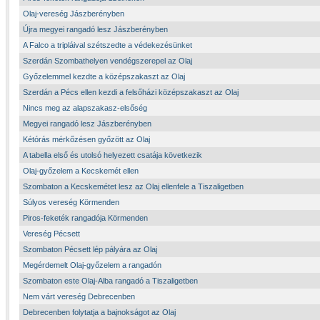
Olaj-vereség Jászberényben
Újra megyei rangadó lesz Jászberényben
A Falco a tripláival szétszedte a védekezésünket
Szerdán Szombathelyen vendégszerepel az Olaj
Győzelemmel kezdte a középszakaszt az Olaj
Szerdán a Pécs ellen kezdi a felsőházi középszakaszt az Olaj
Nincs meg az alapszakasz-elsőség
Megyei rangadó lesz Jászberényben
Kétórás mérkőzésen győzött az Olaj
A tabella első és utolsó helyezett csatája következik
Olaj-győzelem a Kecskemét ellen
Szombaton a Kecskemétet lesz az Olaj ellenfele a Tiszaligetben
Súlyos vereség Körmenden
Piros-feketék rangadója Körmenden
Vereség Pécsett
Szombaton Pécsett lép pályára az Olaj
Megérdemelt Olaj-győzelem a rangadón
Szombaton este Olaj-Alba rangadó a Tiszaligetben
Nem várt vereség Debrecenben
Debrecenben folytatja a bajnokságot az Olaj