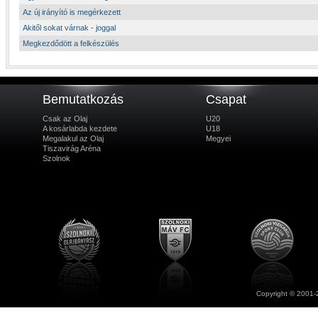
Az új irányító is megérkezett
Akitől sokat várnak - joggal
Megkezdődött a felkészülés
Bemutatkozás
Csapat
Csak az Olaj
U20
A kosárlabda kezdete
U18
Megalakul az Olaj
Megyei
Tiszavirág Aréna
Szolnok
Copyright © 2001-2