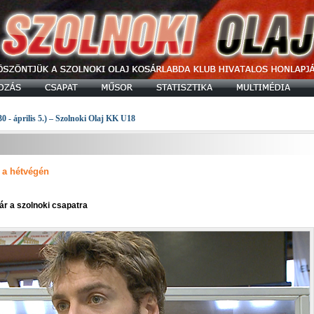
30 - április 5.) – Szolnoki Olaj KK U18
 a hétvégén
ár a szolnoki csapatra