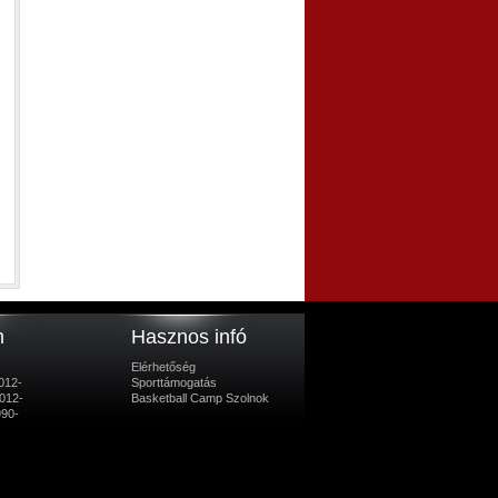
m
Hasznos infó
Elérhetőség
012-
Sporttámogatás
012-
Basketball Camp Szolnok
990-