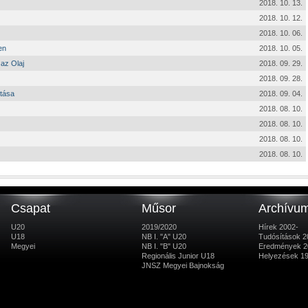
2018. 10. 13.
2018. 10. 12.
2018. 10. 06.
en
2018. 10. 05.
az Olaj
2018. 09. 29.
2018. 09. 28.
ítása
2018. 09. 04.
2018. 08. 10.
2018. 08. 10.
2018. 08. 10.
2018. 08. 10.
Csapat
Műsor
Archívu
U20
2019/2020
Hírek 2002-
U18
NB I. "A" U20
Tudósítások 2
Megyei
NB I. "B" U20
Eredmények 2
Regionális Junior U18
Helyezések 1
JNSZ Megyei Bajnokság