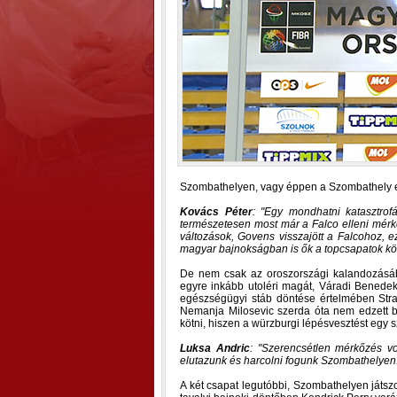
Szombathelyen, vagy éppen a Szombathely ell
Kovács Péter
:
Egy mondhatni katasztrofá
természetesen most már a Falco elleni mérk
változások, Govens visszajött a Falcohoz,
magyar bajnokságban is ők a topcsapatok köz
De nem csak az oroszországi kalandozásából
egyre inkább utoléri magát, Váradi Benede
egészségügyi stáb döntése értelmében Strah
Nemanja Milosevic szerda óta nem edzett be
kötni, hiszen a würzburgi lépésvesztést egy s
Luksa Andric
:
Szerencsétlen mérkőzés vol
elutazunk és harcolni fogunk Szombathelyen
A két csapat legutóbbi, Szombathelyen játsz