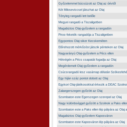
Győzelemmel búcsúzott az Olaj az óévtől
Két Miloseviccsel játszhat az Olaj
Tényleg rangadó lett belőle
Megyei rangadó a Tiszaligetben
Magabiztos Olaj-győzelem a rangadón
Piros-feketék rangadója a Tiszaligetben
Egypontos Olaj-siker Kecskeméten
Előrehozott mérkőzést játszik pénteken az Olaj
Nagyarányú Olaj-győzelem a Pécs ellen
Hétvégén a Pécs csapatát fogadja az Olaj
Megérdemelt Olaj-győzelem a rangadón
Csúcsrangadó lesz vasárnap délután Székesfeh
Egy híján száz pontot dobott az Olaj
Egykori Olaj-játékosokkal érkezik a DEAC Szolno
Zalaegerszegen győzött az Olaj
Szombaton este Egerszegen szerepel az Olaj
Nagy különbséggel győzött a Szolnok a Paks elle
Szombaton este a Paks ellen lép pályára az Olaj a
Magabiztos Olaj-győzelem Kaposváron
Szombaton este Kaposváron lép pályára az Olaj