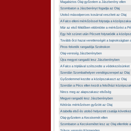
Magabiztos Olaj-győzelem a Jászberény ellen
Szombaton a Jászberényt fogadja az Olaj
Utolsó másodperces kosárral veszített az Olaj
A Falco elleni mérkőzéssel folytatja a középszaka
Már az első félidőben eldöntötte a mérkőzést a P
Egy hét szünet után Pécsett folytatódik a közép
Tovább őrzi hazai veretlenségét a bajnokságban a
Piros-feketék rangadója Szolnokon
Olaj-vereség Jászberényben
Újra megyei rangadó lesz Jászberényben
A Falco a tripláival szétszedte a védekezésünket
Szerdán Szombathelyen vendégszerepel az Olaj
Győzelemmel kezdte a középszakaszt az Olaj
Szerdán a Pécs ellen kezdi a felsőházi középszak
Nincs meg az alapszakasz-elsőség
Megyei rangadó lesz Jászberényben
Kétórás mérkőzésen győzött az Olaj
A tabella első és utolsó helyezett csatája következ
Olaj-győzelem a Kecskemét ellen
Szombaton a Kecskemétet lesz az Olaj ellenfele a
Súlyos vereség Körmenden