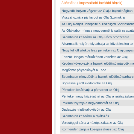
A témához kapcsolódó további hír(ek):
Negyedik helyen végzett az Olaj a bajnokságban
Visszahozná a párharcot az Olaj Szolnokra
Az Olaj ikonjait ünnepelte a Tiszaligeti Sportcsarn
Az Olaj-tábor mínusz negyvennél is saját csapatát
Szombaton kezdődik az Olaj-Pécs bronzcsata
A harmadik helyért folytathatja az küzdelmeket az
Négy felnőtt játékos lesz pénteken az Olaj csapa
Feszült, ideges mérkőzésen veszített az Olaj
Kedden következik a bajnoki elődöntő második 
Megőrizte pályaelőnyét a Faco
Szombaton elkezdődik a bajnoki elődöntő párharc
Söpréssel jutott elődöntőbe az Olaj
Pénteken lezárhatja a párharcot az Olaj
Pénteken négy közé juthat az Olaj a rájátszásban
Pakson folytatja a negyeddöntőt az Olaj
Dudaszós triplával győzött az Olaj
Szombaton kezdődik a rájátszás
Vereséggel zárta a középszakaszt az Olaj
Körmenden zárja a középszakaszt az Olaj