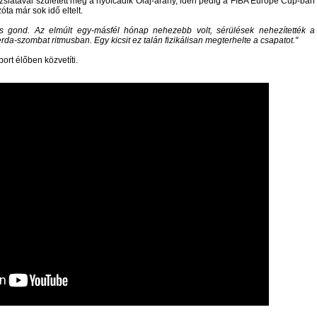
zslatával született meg a nyolcadik Olaj-arany, idén pedig a FIBA Europe Cup-ban
óta már sok idő eltelt.
 gond. Az elmúlt egy-másfél hónap nehezebb volt, sérülések nehezítették a
da-szombat ritmusban. Egy kicsit ez talán fizikálisan megterhelte a csapatot.
rt élőben közvetíti.