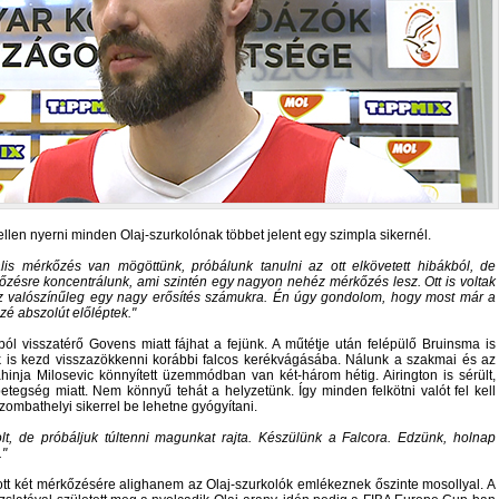
en nyerni minden Olaj-szurkolónak többet jelent egy szimpla sikernél.
lis mérkőzés van mögöttünk, próbálunk tanulni az ott elkövetett hibákból, de
őzésre koncentrálunk, ami szintén egy nagyon nehéz mérkőzés lesz. Ott is voltak
 ez valószínűleg egy nagy erősítés számukra. Én úgy gondolom, hogy most már a
é abszolút előléptek.
 visszatérő Govens miatt fájhat a fejünk. A műtétje után felépülő Bruinsma is
k is kezd visszazökkenni korábbi falcos kerékvágásába. Nálunk a szakmai és az
inja Milosevic könnyített üzemmódban van két-három hétig. Airington is sérült,
tegség miatt. Nem könnyű tehát a helyzetünk. Így minden felkötni valót fel kell
zombathelyi sikerrel be lehetne gyógyítani.
t, de próbáljuk túltenni magunkat rajta. Készülünk a Falcora. Edzünk, holnap
.
ott két mérkőzésére alighanem az Olaj-szurkolók emlékeznek őszinte mosollyal. A