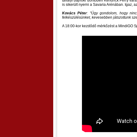
tavalyi bajnoki döntőben Kendrick Perry vará
is sikerült nyerni a Savaria Arénában. Igaz, az
Kovács Péter
:
Úgy gondolom, hogy nincs
felkészülésünket, kevesebben játszottunk szer
A 18:00-kor kezdődő mérkőzést a MindiGO Spo