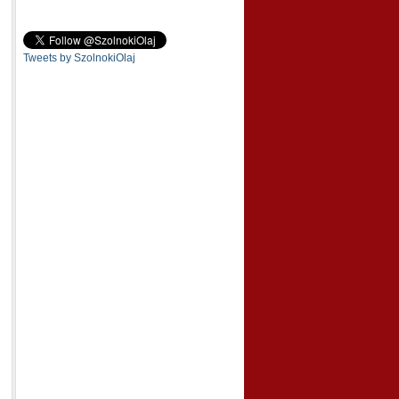
Tweets by SzolnokiOlaj