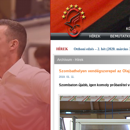
HÍREK
Otthoni edzés – 2. hét (2020. március 
Archívum - Hírek
Szombathelyen vendégszerepel az Olaj
2019. 01. 11.
Szombaton újabb, igen komoly próbatétel v