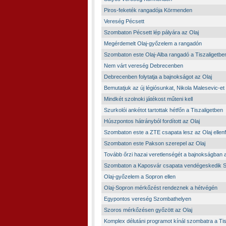
Piros-feketék rangadója Körmenden
Vereség Pécsett
Szombaton Pécsett lép pályára az Olaj
Megérdemelt Olaj-győzelem a rangadón
Szombaton este Olaj-Alba rangadó a Tiszaligetbe
Nem várt vereség Debrecenben
Debrecenben folytatja a bajnokságot az Olaj
Bemutatjuk az új légiósunkat, Nikola Malesevic-et
Mindkét szolnoki játékost műteni kell
Szurkolói ankétot tartottak hétfőn a Tiszaligetben
Húszpontos hátrányból fordított az Olaj
Szombaton este a ZTE csapata lesz az Olaj ellenf
Szombaton este Pakson szerepel az Olaj
Tovább őrzi hazai veretlenségét a bajnokságban a
Szombaton a Kaposvár csapata vendégeskedik 
Olaj-győzelem a Sopron ellen
Olaj-Sopron mérkőzést rendeznek a hétvégén
Egypontos vereség Szombathelyen
Szoros mérkőzésen győzött az Olaj
Komplex délutáni programot kínál szombatra a Tis