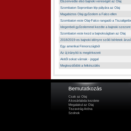
Elszenvedte első bajnoki vereségét az Olaj
Szombaton Sopronban lép pályára az Olaj
Magabiztos Olaj-győzelem a Falco ellen
Szombaton este Olaj-Falco rangadó a Tiszaligetb
Idegenbeli győzelemmel kezdte a bajnoki szezont 
Szombaton este kezd a bajnokságban az Olaj
2018/2019-es bajnoki idényre szóló bérletek árus
Egy amerikai Finnországból
Az új irányító is megérkezett
Akitől sokat várnak - joggal
Megkezdődött a felkészülés
Bemutatkozás
Csak az Olaj
A kosárlabda kezdete
Megalakul az Olaj
Tiszavirág Aréna
Szolnok