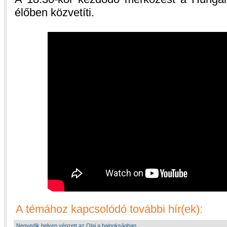
élőben közvetíti.
A témához kapcsolódó további hír(ek):
Negyedik helyen végzett az Olaj a bajnokságban