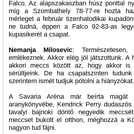
Falco. Az alapszakaszban húsz ponttal nye
míg a Szombathely 78-77-re hozta ha
mérleget a február tizenhatodikai kupadöntő
ne tudná, éppen a Falco 92-83-as legyő
kupasikerét a csapat.
Nemanja Milosevic
: Természetesen
emlékeznek. Akkor elég jól játszottunk. A
akkori meccs között az, hogy akkor is
sérültjeink. De ha csapatszinten tudunk 
szerintem ismét tudjuk pótolni a hiányzókat
A Savaria Aréna már beírta magát a
aranykönyvébe, Kendrick Perry dudaszós tr
tavalyi bajnoki döntő negyedik meccsé
meccset bukott el otthon, méghozzá a Kö
nagyon tud fájni.