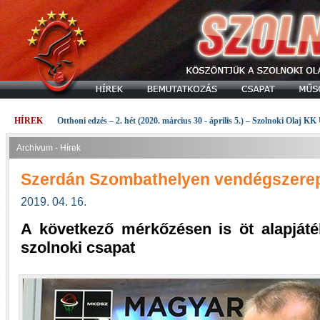
HÍREK
Otthoni edzés – 2. hét (2020. március 30 - április 5.) – Szolnoki Olaj KK
Archívum - Hírek
Szerdán Szombathelyen vendégszerepe
2019. 04. 16.
A következő mérkőzésen is öt alapjáté
szolnoki csapat