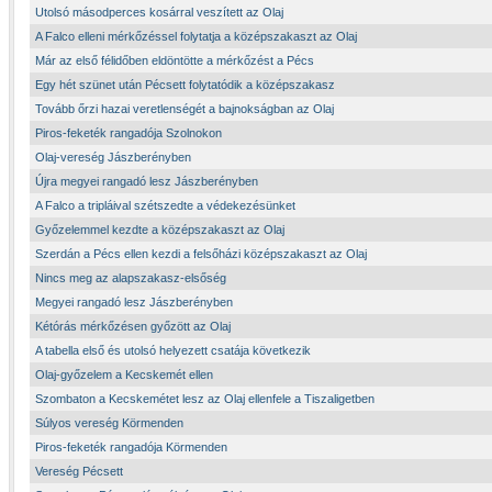
Utolsó másodperces kosárral veszített az Olaj
A Falco elleni mérkőzéssel folytatja a középszakaszt az Olaj
Már az első félidőben eldöntötte a mérkőzést a Pécs
Egy hét szünet után Pécsett folytatódik a középszakasz
Tovább őrzi hazai veretlenségét a bajnokságban az Olaj
Piros-feketék rangadója Szolnokon
Olaj-vereség Jászberényben
Újra megyei rangadó lesz Jászberényben
A Falco a tripláival szétszedte a védekezésünket
Győzelemmel kezdte a középszakaszt az Olaj
Szerdán a Pécs ellen kezdi a felsőházi középszakaszt az Olaj
Nincs meg az alapszakasz-elsőség
Megyei rangadó lesz Jászberényben
Kétórás mérkőzésen győzött az Olaj
A tabella első és utolsó helyezett csatája következik
Olaj-győzelem a Kecskemét ellen
Szombaton a Kecskemétet lesz az Olaj ellenfele a Tiszaligetben
Súlyos vereség Körmenden
Piros-feketék rangadója Körmenden
Vereség Pécsett