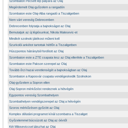
Szombaton Pécsett lép pályára az Olaj
Megérdemelt Olaj-győzelem a rangadón
Szombaton este Olaj-Alba rangadó a Tiszaligetben
Nem várt vereség Debrecenben
Debrecenben folytatja a bajnokságot az Olaj
Bemutatjuk az új légiósunkat, Nikola Malesevic-et
Mindkét szolnoki játékost műteni kell
Szurkolói ankétot tartottak hétfőn a Tiszaligetben
Húszpontos hátrányból fordított az Olaj
Szombaton este a ZTE csapata lesz az Olaj ellenfele a Tiszaligetben
Szombaton este Pakson szerepel az Olaj
Tovább őrzi hazai veretlenségét a bajnokságban az Olaj
Szombaton a Kaposvár csapata vendégeskedik Szolnokon
Olaj-győzelem a Sopron ellen
Olaj-Sopron mérkőzést rendeznek a hétvégén
Egypontos vereség Szombathelyen
Szombathelyen vendégszerepel az Olaj a hétvégén
Szoros mérkőzésen győzött az Olaj
Komplex délutáni programot kínál szombatra a Tiszaliget
Győzelemmel búcsúzott az Olaj az óévtől
Két Miloseviccsel játszhat az Olaj