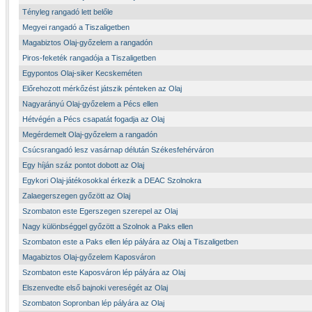
Tényleg rangadó lett belőle
Megyei rangadó a Tiszaligetben
Magabiztos Olaj-győzelem a rangadón
Piros-feketék rangadója a Tiszaligetben
Egypontos Olaj-siker Kecskeméten
Előrehozott mérkőzést játszik pénteken az Olaj
Nagyarányú Olaj-győzelem a Pécs ellen
Hétvégén a Pécs csapatát fogadja az Olaj
Megérdemelt Olaj-győzelem a rangadón
Csúcsrangadó lesz vasárnap délután Székesfehérváron
Egy híján száz pontot dobott az Olaj
Egykori Olaj-játékosokkal érkezik a DEAC Szolnokra
Zalaegerszegen győzött az Olaj
Szombaton este Egerszegen szerepel az Olaj
Nagy különbséggel győzött a Szolnok a Paks ellen
Szombaton este a Paks ellen lép pályára az Olaj a Tiszaligetben
Magabiztos Olaj-győzelem Kaposváron
Szombaton este Kaposváron lép pályára az Olaj
Elszenvedte első bajnoki vereségét az Olaj
Szombaton Sopronban lép pályára az Olaj