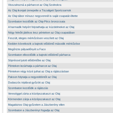
Visszahozná a párharcot az Olaj Szolnokra
Az Olaj ikonjait ünnepelte a Tiszaligeti Sportcsarnok
Az Olaj-tábor mínusz negyvennél is saját csapatát éltette
Szombaton kezdődik az Olaj-Pécs bronzcsata
A harmadik helyért folytathatja az küzdelmeket az Olaj
Négy felnőtt játékos lesz pénteken az Olaj csapatában
Feszült, ideges mérkőzésen veszített az Olaj
Kedden következik a bajnoki elődöntő második mérkőzése
Megőrizte pályaelőnyét a Faco
Szombaton elkezdődik a bajnoki elődöntő párharca
Söpréssel jutott elődöntőbe az Olaj
Pénteken lezárhatja a párharcot az Olaj
Pénteken négy közé juthat az Olaj a rájátszásban
Pakson folytatja a negyeddöntőt az Olaj
Dudaszós triplával győzött az Olaj
Szombaton kezdődik a rájátszás
Vereséggel zárta a középszakaszt az Olaj
Körmenden zárja a középszakaszt az Olaj
Magabiztos Olaj-győzelem a Jászberény ellen
Szombaton a Jászberényt fogadja az Olaj