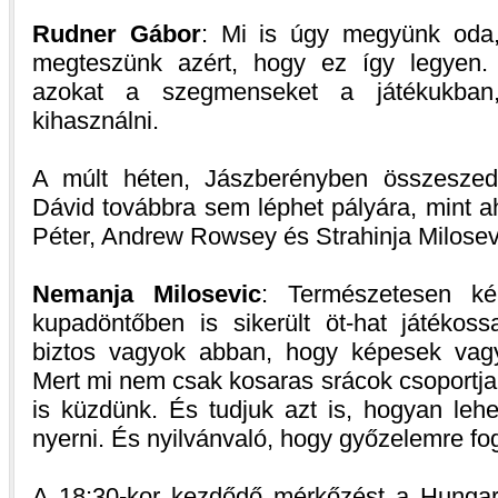
Rudner Gábor
: Mi is úgy megyünk oda,
megteszünk azért, hogy ez így legyen. 
azokat a szegmenseket a játékukban
kihasználni.
A múlt héten, Jászberényben összeszede
Dávid továbbra sem léphet pályára, mint 
Péter, Andrew Rowsey és Strahinja Milosev
Nemanja Milosevic
: Természetesen ké
kupadöntőben is sikerült öt-hat játékoss
biztos vagyok abban, hogy képesek vagy
Mert mi nem csak kosaras srácok csoportj
is küzdünk. És tudjuk azt is, hogyan lehe
nyerni. És nyilvánvaló, hogy győzelemre fog
A 18:30-kor kezdődő mérkőzést a Hungar