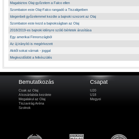
Magabiztos Olaj-győzelem a Falco ellen
Szombaton este Olaj-Falco rangadó a Tiszaligetben
Idegenbeli győzelemmel kezdte a bajnoki szezont az Olaj
Szombaton este kezd a bajnokságban az Olaj
2018/2019-es bajnoki idényre szóló bérletek árusítása
Egy amerikai Finnországból
Az új irányító is megérkezett
Akitől sokat várnak - joggal
Megkezdődött a felkészülés
Bemutatkozás
Csapat
Csak az Olaj
U20
A kosárlabda kezdete
U18
Megalakul az Olaj
Megyei
Tiszavirág Aréna
Szolnok