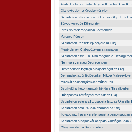
A tabella első és utolsó helyezett csatája következ
Olaj-győzelem a Kecskemét ellen
Szombaton a Kecskemétet lesz az Olaj ellenfele a
Súlyos vereség Körmenden
Piros-feketék rangadója Körmenden
Vereség Pécsett
Szombaton Pécsett lép pályára az Olaj
Megérdemelt Olaj-győzelem a rangadón
Szombaton este Olaj-Alba rangadó a Tiszaligetbe
Nem várt vereség Debrecenben
Debrecenben folytatja a bajnokságot az Olaj
Bemutatjuk az új légiósunkat, Nikola Malesevic-et
Mindkét szolnoki játékost műteni kell
Szurkolói ankétot tartottak hétfőn a Tiszaligetben
Húszpontos hátrányból fordított az Olaj
Szombaton este a ZTE csapata lesz az Olaj ellenf
Szombaton este Pakson szerepel az Olaj
Tovább őrzi hazai veretlenségét a bajnokságban a
Szombaton a Kaposvár csapata vendégeskedik 
Olaj-győzelem a Sopron ellen