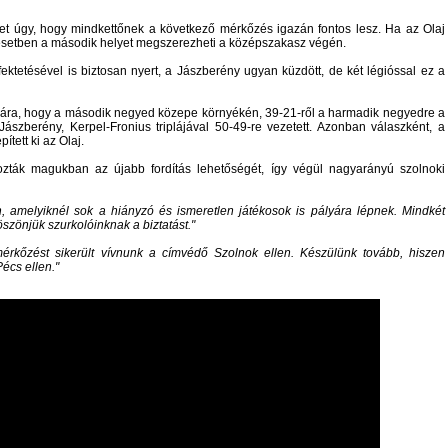
lehet úgy, hogy mindkettőnek a következő mérkőzés igazán fontos lesz. Ha az Olaj
esetben a második helyet megszerezheti a középszakasz végén.
fektetésével is biztosan nyert, a Jászberény ugyan küzdött, de két légióssal ez a
ámára, hogy a második negyed közepe környékén, 39-21-ről a harmadik negyedre a
szberény, Kerpel-Fronius triplájával 50-49-re vezetett. Azonban válaszként, a
tett ki az Olaj.
ták magukban az újabb fordítás lehetőségét, így végül nagyarányú szolnoki
, amelyiknél sok a hiányzó és ismeretlen játékosok is pályára lépnek. Mindkét
öszönjük szurkolóinknak a biztatást.
érkőzést sikerült vívnunk a címvédő Szolnok ellen. Készülünk tovább, hiszen
écs ellen.