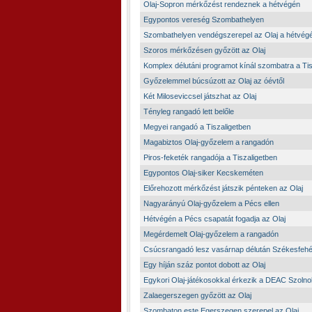
Olaj-Sopron mérkőzést rendeznek a hétvégén
Egypontos vereség Szombathelyen
Szombathelyen vendégszerepel az Olaj a hétvég
Szoros mérkőzésen győzött az Olaj
Komplex délutáni programot kínál szombatra a Tis
Győzelemmel búcsúzott az Olaj az óévtől
Két Miloseviccsel játszhat az Olaj
Tényleg rangadó lett belőle
Megyei rangadó a Tiszaligetben
Magabiztos Olaj-győzelem a rangadón
Piros-feketék rangadója a Tiszaligetben
Egypontos Olaj-siker Kecskeméten
Előrehozott mérkőzést játszik pénteken az Olaj
Nagyarányú Olaj-győzelem a Pécs ellen
Hétvégén a Pécs csapatát fogadja az Olaj
Megérdemelt Olaj-győzelem a rangadón
Csúcsrangadó lesz vasárnap délután Székesfeh
Egy híján száz pontot dobott az Olaj
Egykori Olaj-játékosokkal érkezik a DEAC Szolno
Zalaegerszegen győzött az Olaj
Szombaton este Egerszegen szerepel az Olaj