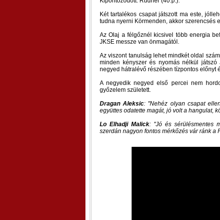
Kipontozódott: Rudner (40.p.).
Két tartalékos csapat játszott ma este, jól
tudna nyerni Körmenden, akkor szerencsés 
Az Olaj a félgőznél kicsivel több energia be
JKSE messze van önmagától.
Az viszont tanulság lehet mindkét oldal sz
minden kényszer és nyomás nélkül játszó Já
negyed hátralévő részében tízpontos előnyt épí
A negyedik negyed első percei nem hordoz
győzelem született.
Dragan Aleksic
:
Nehéz olyan csapat ellen
együttes odatette magát, jó volt a hangulat, k
Lo Elhadji Malick
:
Jó és sérülésmentes m
szerdán nagyon fontos mérkőzés vár ránk a P