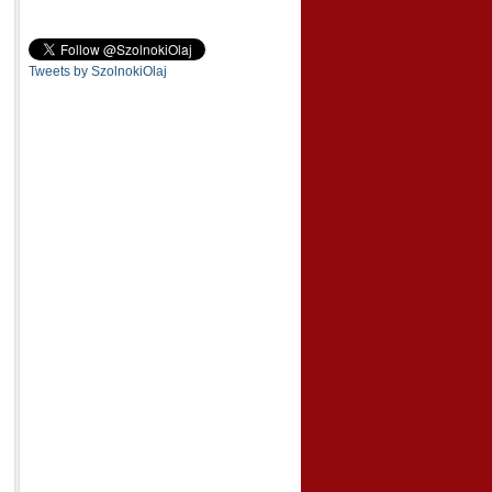
Tweets by SzolnokiOlaj