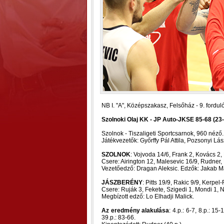
NB I. "A", Középszakasz, Felsőház - 9. fordul
Szolnoki Olaj KK - JP Auto-JKSE 85-68 (23-
Szolnok - Tiszaligeti Sportcsarnok, 960 néző.
Játékvezetők: Győrffy Pál Attila, Pozsonyi Lá
SZOLNOK
: Vojvoda 14/6, Frank 2, Kovács 2,
Csere: Airington 12, Malesevic 16/9, Rudner, 
Vezetőedző: Dragan Aleksic. Edzők: Jakab M
JÁSZBERÉNY
: Pitts 19/9, Rakic 9/9, Kerpel
Csere: Ruják 3, Fekete, Szigedi 1, Mondi 1, 
Megbízott edző: Lo Elhadji Malick.
Az eredmény alakulása
: 4.p.: 6-7, 8.p.: 15
39.p.: 83-66.