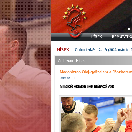
HÍREK
Otthoni edzés – 2. hét (2020. március 
Archívum - Hírek
Magabiztos Olaj-győzelem a Jászberény
2019. 05. 11.
Mindkét oldalon sok hiányzó volt