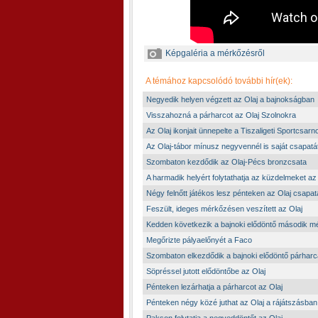
Képgaléria a mérkőzésről
A témához kapcsolódó további hír(ek):
Negyedik helyen végzett az Olaj a bajnokságban
Visszahozná a párharcot az Olaj Szolnokra
Az Olaj ikonjait ünnepelte a Tiszaligeti Sportcsarn
Az Olaj-tábor mínusz negyvennél is saját csapatát
Szombaton kezdődik az Olaj-Pécs bronzcsata
A harmadik helyért folytathatja az küzdelmeket az
Négy felnőtt játékos lesz pénteken az Olaj csapa
Feszült, ideges mérkőzésen veszített az Olaj
Kedden következik a bajnoki elődöntő második 
Megőrizte pályaelőnyét a Faco
Szombaton elkezdődik a bajnoki elődöntő párharc
Söpréssel jutott elődöntőbe az Olaj
Pénteken lezárhatja a párharcot az Olaj
Pénteken négy közé juthat az Olaj a rájátszásban