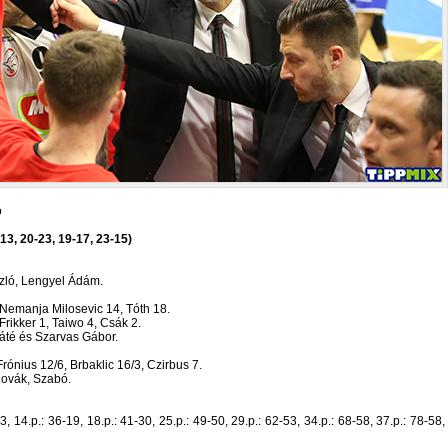
ó
13, 20-23, 19-17, 23-15)
szló, Lengyel Ádám.
 Nemanja Milosevic 14, Tóth 18.
Frikker 1, Taiwo 4, Csák 2.
áté és Szarvas Gábor.
-Frónius 12/6, Brbaklic 16/3, Czirbus 7.
Novák, Szabó.
-13, 14.p.: 36-19, 18.p.: 41-30, 25.p.: 49-50, 29.p.: 62-53, 34.p.: 68-58, 37.p.: 78-58,