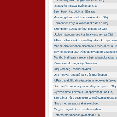
Pakson folytatja a negyeddöntőt az Olaj
Dudaszós triplával győzött az Olaj
Szombaton kezdődik a rájátszás
Vereséggel zárta a középszakaszt az Olaj
Körmenden zárja a középszakaszt az Olaj
Szombaton a Jászberényt fogadja az Olaj
Utolsó másodperces kosárral veszített az Olaj
A Falco elleni mérkőzéssel folytatja a középszaka
Már az első félidőben eldöntötte a mérkőzést a P
Egy hét szünet után Pécsett folytatódik a közép
Tovább őrzi hazai veretlenségét a bajnokságban a
Piros-feketék rangadója Szolnokon
Olaj-vereség Jászberényben
Újra megyei rangadó lesz Jászberényben
A Falco a tripláival szétszedte a védekezésünket
Szerdán Szombathelyen vendégszerepel az Olaj
Győzelemmel kezdte a középszakaszt az Olaj
Szerdán a Pécs ellen kezdi a felsőházi középszak
Nincs meg az alapszakasz-elsőség
Megyei rangadó lesz Jászberényben
Kétórás mérkőzésen győzött az Olaj