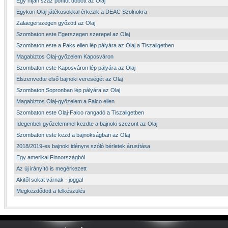
Egy híján száz pontot dobott az Olaj
Egykori Olaj-játékosokkal érkezik a DEAC Szolnokra
Zalaegerszegen győzött az Olaj
Szombaton este Egerszegen szerepel az Olaj
Szombaton este a Paks ellen lép pályára az Olaj a Tiszaligetben
Magabiztos Olaj-győzelem Kaposváron
Szombaton este Kaposváron lép pályára az Olaj
Elszenvedte első bajnoki vereségét az Olaj
Szombaton Sopronban lép pályára az Olaj
Magabiztos Olaj-győzelem a Falco ellen
Szombaton este Olaj-Falco rangadó a Tiszaligetben
Idegenbeli győzelemmel kezdte a bajnoki szezont az Olaj
Szombaton este kezd a bajnokságban az Olaj
2018/2019-es bajnoki idényre szóló bérletek árusítása
Egy amerikai Finnországból
Az új irányító is megérkezett
Akitől sokat várnak - joggal
Megkezdődött a felkészülés