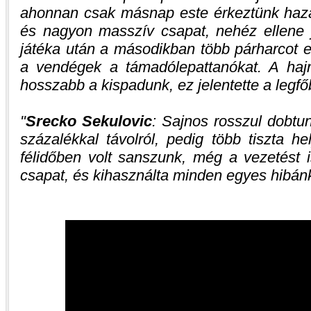
ahonnan csak másnap este érkeztünk haz
és nagyon masszív csapat, nehéz ellene j
játéka után a másodikban több párharcot el
a vendégek a támadólepattanókat. A haj
hosszabb a kispadunk, ez jelentette a legf
Srecko Sekulovic
: Sajnos rosszul dobt
százalékkal távolról, pedig több tiszta h
félidőben volt sanszunk, még a vezetést i
csapat, és kihasználta minden egyes hibán