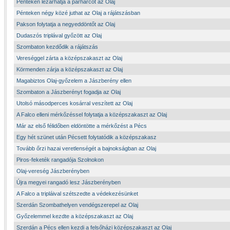
Pénteken lezárhatja a párharcot az Olaj
Pénteken négy közé juthat az Olaj a rájátszásban
Pakson folytatja a negyeddöntőt az Olaj
Dudaszós triplával győzött az Olaj
Szombaton kezdődik a rájátszás
Vereséggel zárta a középszakaszt az Olaj
Körmenden zárja a középszakaszt az Olaj
Magabiztos Olaj-győzelem a Jászberény ellen
Szombaton a Jászberényt fogadja az Olaj
Utolsó másodperces kosárral veszített az Olaj
A Falco elleni mérkőzéssel folytatja a középszakaszt az Olaj
Már az első félidőben eldöntötte a mérkőzést a Pécs
Egy hét szünet után Pécsett folytatódik a középszakasz
Tovább őrzi hazai veretlenségét a bajnokságban az Olaj
Piros-feketék rangadója Szolnokon
Olaj-vereség Jászberényben
Újra megyei rangadó lesz Jászberényben
A Falco a tripláival szétszedte a védekezésünket
Szerdán Szombathelyen vendégszerepel az Olaj
Győzelemmel kezdte a középszakaszt az Olaj
Szerdán a Pécs ellen kezdi a felsőházi középszakaszt az Olaj