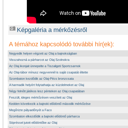
Képgaléria a mérkőzésről
A témához kapcsolódó további hír(ek):
Negyedik helyen végzett az Olaj a bajnokságban
Visszahozná a párharcot az Olaj Szolnokra
Az Olaj ikonjait ünnepelte a Tiszaligeti Sportcsarnok
Az Olaj-tábor mínusz negyvennél is saját csapatát éltette
Szombaton kezdődik az Olaj-Pécs bronzcsata
A harmadik helyért folytathatja az küzdelmeket az Olaj
Négy felnőtt játékos lesz pénteken az Olaj csapatában
Feszült, ideges mérkőzésen veszített az Olaj
Kedden következik a bajnoki elődöntő második mérkőzése
Megőrizte pályaelőnyét a Faco
Szombaton elkezdődik a bajnoki elődöntő párharca
Söpréssel jutott elődöntőbe az Olaj