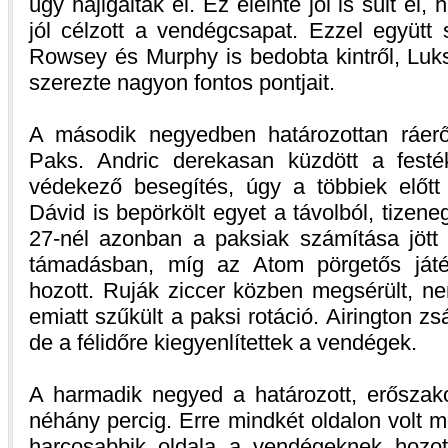
úgy hajigálták el. Ez eleinte jól is sült el
jól célzott a vendégcsapat. Ezzel együtt 
Rowsey és Murphy is bedobta kintről, Luks
szerezte nagyon fontos pontjait.
A második negyedben határozottan ráeről
Paks. Andric derekasan küzdött a festé
védekező besegítés, úgy a többiek előtt 
Dávid is bepörkölt egyet a távolból, tizeneg
27-nél azonban a paksiak számítása jött 
támadásban, míg az Atom pörgetős ját
hozott. Ruják ziccer közben megsérült, ne
emiatt szűkült a paksi rotáció. Airington z
de a félidőre kiegyenlítettek a vendégek.
A harmadik negyed a határozott, erőszako
néhány percig. Erre mindkét oldalon volt m
harcosabbik oldala a vendégeknek hozott