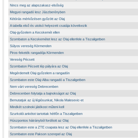
Nincs meg az alapszakasz-elsőség
Megyei rangadó lesz Jászberényben
Kétórás mérkőzésen győzött az Olaj
A tabella első és utolsó helyezett csatája következik
Olaj-győzelem a Kecskemét ellen
Szombaton a Kecskemétet lesz az Olaj ellenfele a Tiszaligetben
Súlyos vereség Körmenden
Piros-feketék rangadója Körmenden
Vereség Pécsett
Szombaton Pécsett lép pályára az Olaj
Megérdemelt Olaj-győzelem a rangadón
Szombaton este Olaj-Alba rangadó a Tiszaligetben
Nem várt vereség Debrecenben
Debrecenben folytatja a bajnokságot az Olaj
Bemutatjuk az új légiósunkat, Nikola Malesevic-et
Mindkét szolnoki játékost műteni kell
Szurkolói ankétot tartottak hétfőn a Tiszaligetben
Húszpontos hátrányból fordított az Olaj
Szombaton este a ZTE csapata lesz az Olaj ellenfele a Tiszaligetben
Szombaton este Pakson szerepel az Olaj