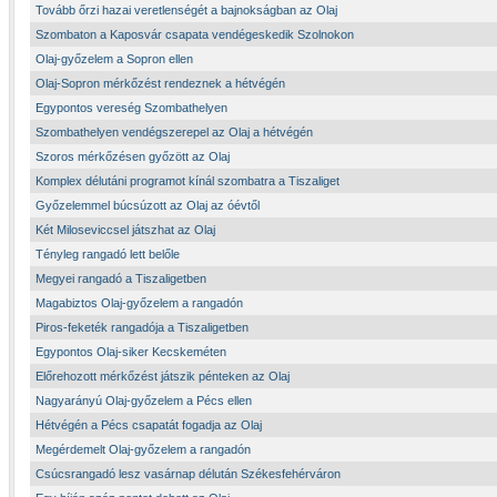
Tovább őrzi hazai veretlenségét a bajnokságban az Olaj
Szombaton a Kaposvár csapata vendégeskedik Szolnokon
Olaj-győzelem a Sopron ellen
Olaj-Sopron mérkőzést rendeznek a hétvégén
Egypontos vereség Szombathelyen
Szombathelyen vendégszerepel az Olaj a hétvégén
Szoros mérkőzésen győzött az Olaj
Komplex délutáni programot kínál szombatra a Tiszaliget
Győzelemmel búcsúzott az Olaj az óévtől
Két Miloseviccsel játszhat az Olaj
Tényleg rangadó lett belőle
Megyei rangadó a Tiszaligetben
Magabiztos Olaj-győzelem a rangadón
Piros-feketék rangadója a Tiszaligetben
Egypontos Olaj-siker Kecskeméten
Előrehozott mérkőzést játszik pénteken az Olaj
Nagyarányú Olaj-győzelem a Pécs ellen
Hétvégén a Pécs csapatát fogadja az Olaj
Megérdemelt Olaj-győzelem a rangadón
Csúcsrangadó lesz vasárnap délután Székesfehérváron