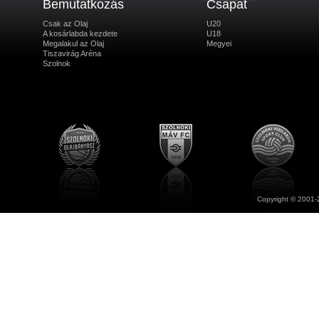
Bemutatkozás
Csapat
Csak az Olaj
U20
A kosárlabda kezdete
U18
Megalakul az Olaj
Megyei
Tiszavirág Aréna
Szolnok
Copyright © 2001-2