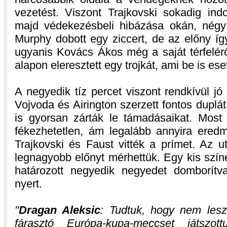
vezetést. Viszont Trajkovski sokadig indok
majd védekezésbeli hibázása okán, négy 
Murphy dobott egy ziccert, de az előny í
ugyanis Kovács Ákos még a saját térfelé
alapon eleresztett egy trojkát, ami be is eset
A negyedik tíz percet viszont rendkívül j
Vojvoda és Airington szerzett fontos duplát
is gyorsan zárták le támadásaikat. Most 
fékezhetetlen, ám legalább annyira eredm
Trajkovski és Faust vitték a prímet. Az u
legnagyobb előnyt mérhettük. Egy kis színe
határozott negyedik negyedet domborítv
nyert.
Dragan Aleksic
: Tudtuk, hogy nem lesz
fárasztó Európa-kupa-meccset játszot