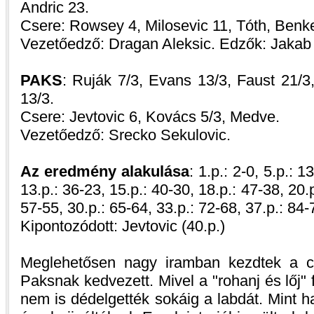
Andric 23.
Csere: Rowsey 4, Milosevic 11, Tóth, Benk
Vezetőedző: Dragan Aleksic. Edzők: Jakab
PAKS
: Ruják 7/3, Evans 13/3, Faust 21/3, 
13/3.
Csere: Jevtovic 6, Kovács 5/3, Medve.
Vezetőedző: Srecko Sekulovic.
Az eredmény alakulása
: 1.p.: 2-0, 5.p.: 1
13.p.: 36-23, 15.p.: 40-30, 18.p.: 47-38, 20.p
57-55, 30.p.: 65-64, 33.p.: 72-68, 37.p.: 84-
Kipontozódott: Jevtovic (40.p.)
Meglehetősen nagy iramban kezdtek a c
Paksnak kedvezett. Mivel a
rohanj és lőj
f
nem is dédelgették sokáig a labdát. Mint ha 