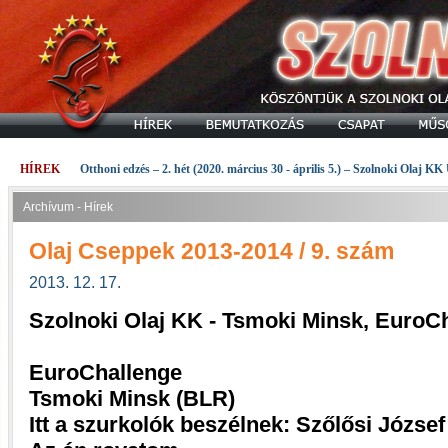
HÍREK
Otthoni edzés – 2. hét (2020. március 30 - április 5.) – Szolnoki Olaj KK
Archívum - Hírek
Olaj Cseppek 2013-2014 / 9. szám
2013. 12. 17.
Szolnoki Olaj KK - Tsmoki Minsk, EuroC
EuroChallenge
Tsmoki Minsk (BLR)
Itt a szurkolók beszélnek: Szőlősi József