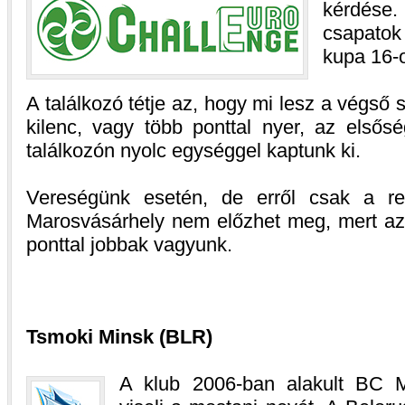
kérdése
csapatok
kupa 16-
A találkozó tétje az, hogy mi lesz a végső
kilenc, vagy több ponttal nyer, az elsőség
találkozón nyolc egységgel kaptunk ki.
Vereségünk esetén, de erről csak a re
Marosvásárhely nem előzhet meg, mert az
ponttal jobbak vagyunk.
Tsmoki Minsk (BLR)
A klub 2006-ban alakult BC M