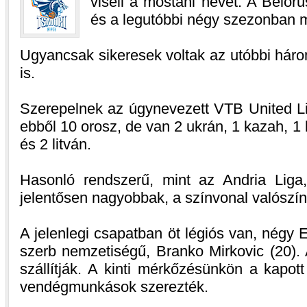
viseli a mostani nevét. A Belor
és a legutóbbi négy szezonban 
Ugyancsak sikeresek voltak az utóbbi hár
is.
Szerepelnek az úgynevezett VTB United Lig
ebből 10 orosz, de van 2 ukrán, 1 kazah, 1 l
és 2 litván.
Hasonló rendszerű, mint az Andria Liga
jelentősen nagyobbak, a színvonal valószínű
A jelenlegi csapatban öt légiós van, négy 
szerb nemzetiségű, Branko Mirkovic (20).
szállítják. A kinti mérkőzésünkön a kapot
vendégmunkások szerezték.