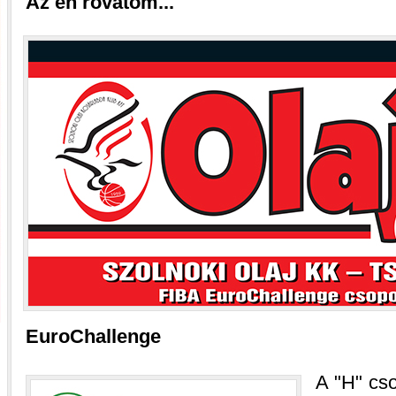
Az én rovatom...
EuroChallenge
A
H
cso