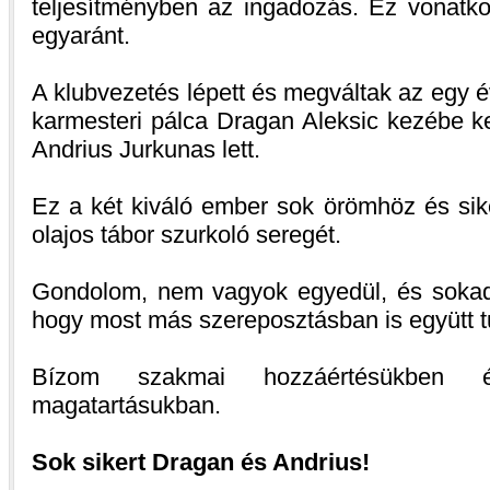
teljesítményben az ingadozás. Ez vonatko
egyaránt.
A klubvezetés lépett és megváltak az egy 
karmesteri pálca Dragan Aleksic kezébe ke
Andrius Jurkunas lett.
Ez a két kiváló ember sok örömhöz és sik
olajos tábor szurkoló seregét.
Gondolom, nem vagyok egyedül, és sokad
hogy most más szereposztásban is együtt t
Bízom szakmai hozzáértésükben 
magatartásukban.
Sok sikert Dragan és Andrius!