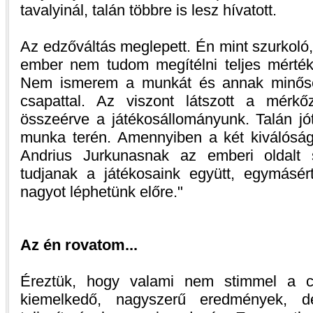
tavalyinál, talán többre is lesz hívatott.
Az edzőváltás meglepett. Én mint szurkoló,
ember nem tudom megítélni teljes mérték
Nem ismerem a munkát és annak minőség
csapattal. Az viszont látszott a mérk
összeérve a játékosállományunk. Talán jót
munka terén. Amennyiben a két kiválósá
Andrius Jurkunasnak az emberi oldalt s
tudjanak a játékosaink együtt, egymásért
nagyot léphetünk előre.
Az én rovatom...
Éreztük, hogy valami nem stimmel a cs
kiemelkedő, nagyszerű eredmények, d