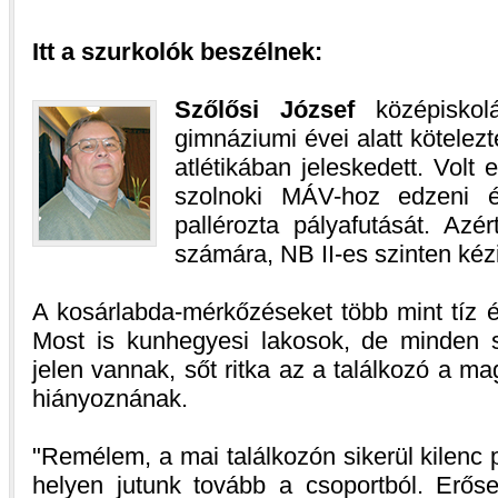
Itt a szurkolók beszélnek:
Szőlősi József
középiskol
gimnáziumi évei alatt kötelezt
atlétikában jeleskedett. Volt 
szolnoki MÁV-hoz edzeni é
pallérozta pályafutását. Az
számára, NB II-es szinten kézi
A kosárlabda-mérkőzéseket több mint tíz é
Most is kunhegyesi lakosok, de minden 
jelen vannak, sőt ritka az a találkozó a 
hiányoznának.
Remélem, a mai találkozón sikerül kilenc p
helyen jutunk tovább a csoportból. Erő