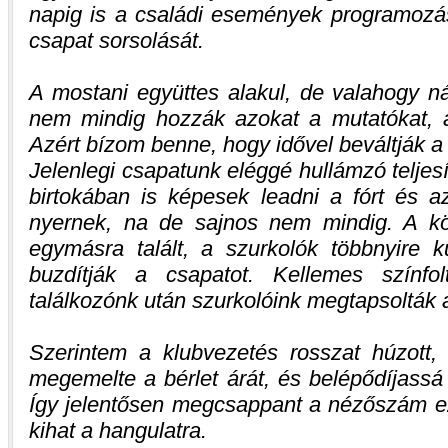
napig is a családi események programozá
csapat sorsolását.
A mostani együttes alakul, de valahogy ná
nem mindig hozzák azokat a mutatókat, a
Azért bízom benne, hogy idővel beváltják a
Jelenlegi csapatunk eléggé hullámzó teljesí
birtokában is képesek leadni a fórt és a
nyernek, na de sajnos nem mindig. A k
egymásra talált, a szurkolók többnyire k
buzdítják a csapatot. Kellemes színfo
találkozónk után szurkolóink megtapsolták 
Szerintem a klubvezetés rosszat húzott
megemelte a bérlet árát, és belépődíjassá
Így jelentősen megcsappant a nézőszám ez
kihat a hangulatra.