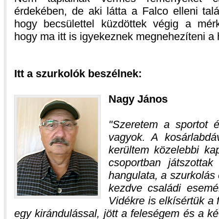
érdekében, de aki látta a Falco elleni tal
hogy becsülettel küzdöttek végig a mér
hogy ma itt is igyekeznek megnehezíteni a 
Itt a szurkolók beszélnek:
Nagy János
Szeretem a sportot 
vagyok. A kosárlabdá
kerültem közelebbi ka
csoportban játszottak
hangulata, a szurkolás 
kezdve családi esemé
Vidékre is elkísértük a 
egy kirándulással, jött a feleségem és a 