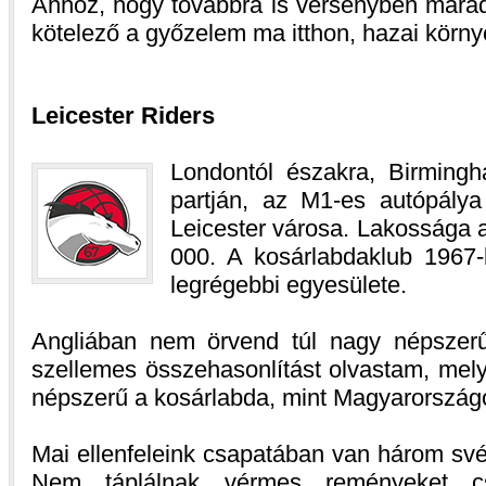
Ahhoz, hogy továbbra is versenyben maradj
kötelező a győzelem ma itthon, hazai körn
Leicester Riders
Londontól északra, Birmingh
partján, az M1-es autópálya
Leicester városa. Lakossága 
000. A kosárlabdaklub 1967-
legrégebbi egyesülete.
Angliában nem örvend túl nagy népszer
szellemes összehasonlítást olvastam, mely
népszerű a kosárlabda, mint Magyarországon
Mai ellenfeleink csapatában van három své
Nem táplálnak vérmes reményeket cso