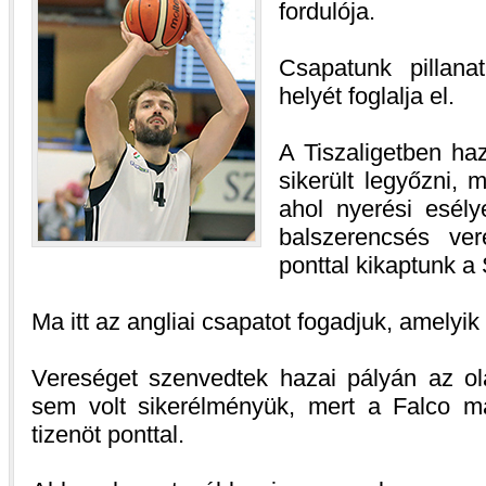
fordulója.
Csapatunk pillana
helyét foglalja el.
A Tiszaligetben haz
sikerült legyőzni,
ahol nyerési esél
balszerencsés ve
ponttal kikaptunk a 
Ma itt az angliai csapatot fogadjuk, amelyik
Vereséget szenvedtek hazai pályán az o
sem volt sikerélményük, mert a Falco m
tizenöt ponttal.