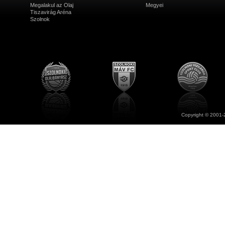
Megalakul az Olaj
Megyei
Tiszavirág Aréna
Szolnok
Copyright © 2001-2