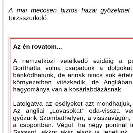
A mai meccsen biztos hazai győzelmet 
törzsszurkoló.
Az én rovatom...
A nemzetközi vetélkedő ezidáig a pap
Boríthatta volna csapatunk a dolgoka
bánkódhatunk, de annak nincs sok értel
környezetben vitézkedik, de Angliáb
hagyománya van a kosárlabdázásnak.
Latolgatva az esélyeket azt mondhatjuk,
Az angliai „Lovasokat” oda-vissza ve
győzünk Szombathelyen, a visszavágón,
a csoportban. Végül, ha négy pontnál 
Sassarit, akkor akár elsők is lehetünk,