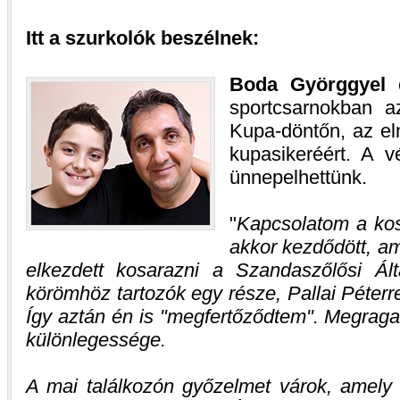
Itt a szurkolók beszélnek:
Boda Györggyel
e
sportcsarnokban 
Kupa-döntőn, az el
kupasikeréért. A v
ünnepelhettünk.
Kapcsolatom a kos
akkor kezdődött, am
elkezdett kosarazni a Szandaszőlősi Ált
körömhöz tartozók egy része, Pallai Péterre
Így aztán én is "megfertőződtem". Megraga
különlegessége.
A mai találkozón győzelmet várok, amely