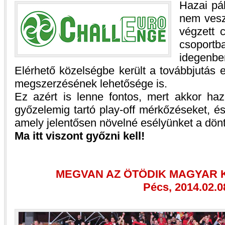
Hazai pá
nem veszí
végzett 
csoport
idegenb
Elérhető közelségbe került a továbbjutás 
megszerzésének lehetősége is.
Ez azért is lenne fontos, mert akkor ha
győzelemig tartó play-off mérkőzéseket, é
amely jelentősen növelné esélyünket a dönt
Ma itt viszont győzni kell!
MEGVAN AZ ÖTÖDIK MAGYAR 
Pécs, 2014.02.0