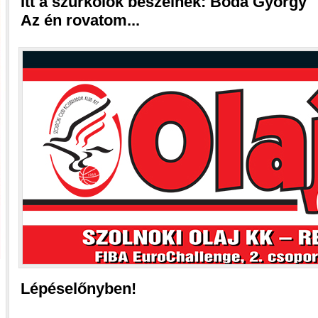
Itt a szurkolók beszélnek: Boda György
Az én rovatom...
Lépéselőnyben!