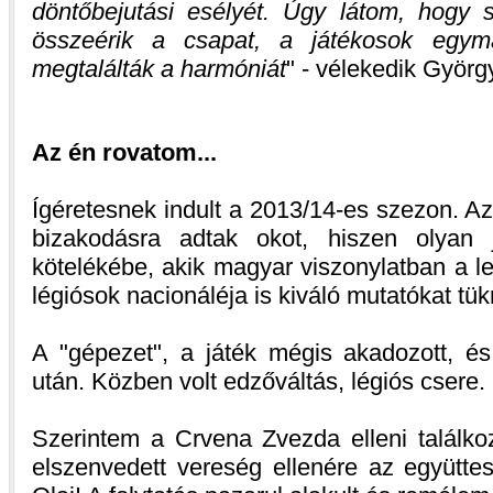
döntőbejutási esélyét. Úgy látom, hogy 
összeérik a csapat, a játékosok egym
megtalálták a harmóniát
- vélekedik György
Az én rovatom...
Ígéretesnek indult a 2013/14-es szezon. Az
bizakodásra adtak okot, hiszen olyan 
kötelékébe, akik magyar viszonylatban a l
légiósok nacionáléja is kiváló mutatókat tük
A "gépezet", a játék mégis akadozott, és
után. Közben volt edzőváltás, légiós csere.
Szerintem a Crvena Zvezda elleni találko
elszenvedett vereség ellenére az együttes