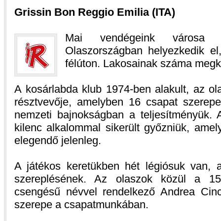
Grissin Bon Reggio Emilia (ITA)
Mai vendégeink városa 
Olaszországban helyezkedik el
félúton. Lakosainak száma megkö
A kosárlabda klub 1974-ben alakult, az ol
résztvevője, amelyben 16 csapat szerepel
nemzeti bajnokságban a teljesítményük. A
kilenc alkalommal sikerült győzniük, amel
elegendő jelenleg.
A játékos keretükben hét légiósuk van, 
szereplésének. Az olaszok közül a 15
csengésű névvel rendelkező Andrea Cinc
szerepe a csapatmunkában.