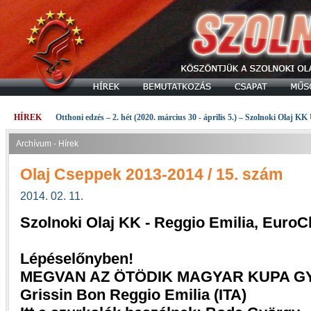
HÍREK
Otthoni edzés – 2. hét (2020. március 30 - április 5.) – Szolnoki Olaj KK
Archívum - Hírek
Olaj Cseppek 2013-2014 / 15. szám
2014. 02. 11.
Szolnoki Olaj KK - Reggio Emilia, Euro
Lépéselőnyben!
MEGVAN AZ ÖTÖDIK MAGYAR KUPA G
Grissin Bon Reggio Emilia (ITA)