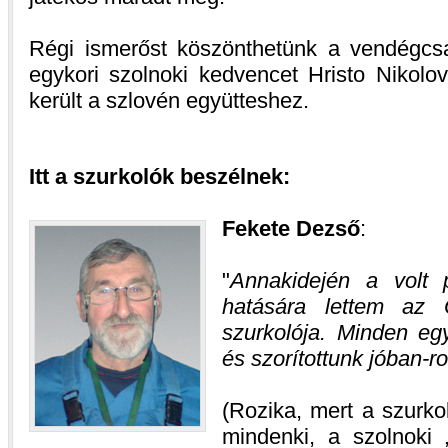
Régi ismerőst köszönthetünk a vendégcs
egykori szolnoki kedvencet Hristo Nikolo
került a szlovén együtteshez.
Itt a szurkolók beszélnek:
Fekete Dezső
:
Annakidején a volt
hatására lettem az O
szurkolója. Minden eg
és szorítottunk jóban-r
(Rozika, mert a szurko
mindenki, a szolnoki 