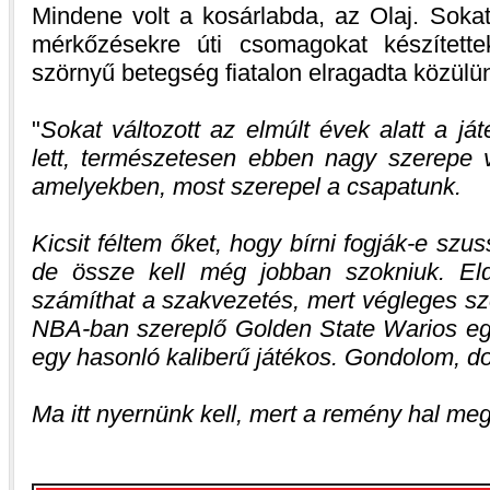
Mindene volt a kosárlabda, az Olaj. Sokat
mérkőzésekre úti csomagokat készített
szörnyű betegség fiatalon elragadta közülün
Sokat változott az elmúlt évek alatt a j
lett, természetesen ebben nagy szerepe
amelyekben, most szerepel a csapatunk.
Kicsit féltem őket, hogy bírni fogják-e szu
de össze kell még jobban szokniuk. Eld
számíthat a szakvezetés, mert végleges sze
NBA-ban szereplő Golden State Warios együ
egy hasonló kaliberű játékos. Gondolom, d
Ma itt nyernünk kell, mert a remény hal meg 