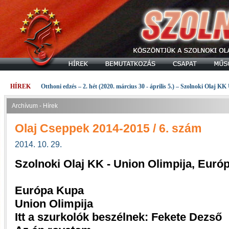
HÍREK
Otthoni edzés – 2. hét (2020. március 30 - április 5.) – Szolnoki Olaj KK
Archívum - Hírek
Olaj Cseppek 2014-2015 / 6. szám
2014. 10. 29.
Szolnoki Olaj KK - Union Olimpija, Eur
Európa Kupa
Union Olimpija
Itt a szurkolók beszélnek: Fekete Dezső