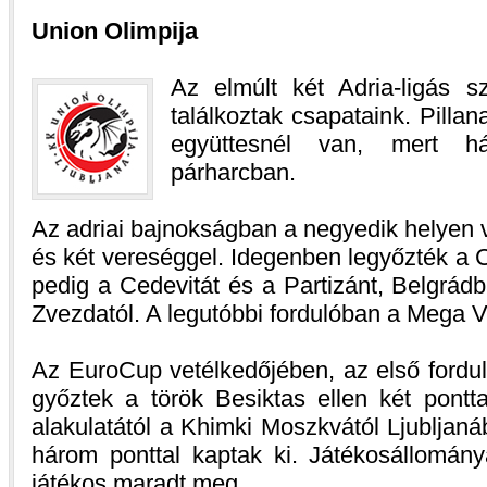
Union Olimpija
Az elmúlt két Adria-ligás 
találkoztak csapataink. Pillana
együttesnél van, mert 
párharcban.
Az adriai bajnokságban a negyedik helyen
és két vereséggel. Idegenben legyőzték a 
pedig a Cedevitát és a Partizánt, Belgrádb
Zvezdatól. A legutóbbi fordulóban a Mega Vi
Az EuroCup vetélkedőjében, az első fordu
győztek a török Besiktas ellen két pontta
alakulatától a Khimki Moszkvától Ljublja
három ponttal kaptak ki. Játékosállomány
játékos maradt meg.