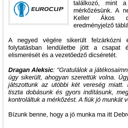
találkozó, mint a
mérkőzésünk. A n
Keller Ákos du
eredményjelző tábl
A negyed végére sikerült felzárkózni 
folytatásban lendületbe jött a csapat 
elismerését és a vezetőedző dicséretét.
Dragan Aleksic
:
Gratulálok a játékosaimn
úgy sikerült, ahogyan szerettük volna. Ú
játszottunk az utóbbi két vereség miatt.
tiszta dobásunk és gyors indításunk, megt
kontroláltuk a mérkőzést. A fiúk jó munkát 
Bízunk benne, hogy a jó munka ma itt Debre