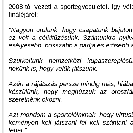
2008-tól vezeti a sportegyesületet. Így v
fináléjáról:
Nagyon örülünk, hogy csapatunk bejutott
ez volt a célkitűzésünk. Számunkra nyil
esélyesebb, hosszabb a padja és erősebb a
Szurkoltunk nemzetközi kupaszereplé
nekünk is, hogy velük játszunk.
Azért a rájátszás persze mindig más, hiáb
készülünk, hogy meghúzzuk az oroszlán
szeretnénk okozni.
Azt mondom a sportolóinknak, hogy virtusb
keményen kell játszani fel kell szántani 
lehet.