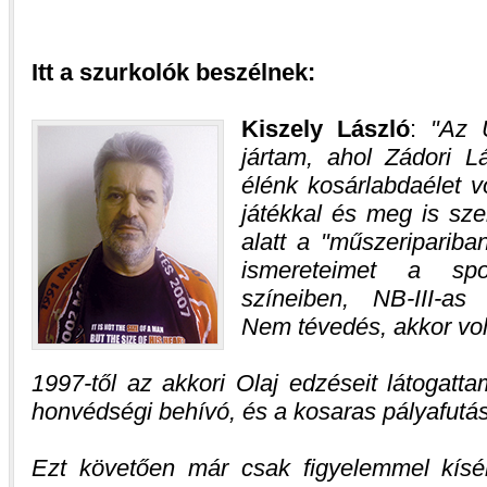
Itt a szurkolók beszélnek:
Kiszely László
:
Az Ú
jártam, ahol Zádori Lá
élénk kosárlabdaélet v
játékkal és meg is sz
alatt a "műszeripariba
ismereteimet a sp
színeiben, NB-III-as
Nem tévedés, akkor volt
1997-től az akkori Olaj edzéseit látogattam
honvédségi behívó, és a kosaras pályafutás
Ezt követően már csak figyelemmel kísé