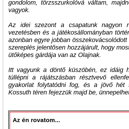
gondolom, törzsszurkolóvá váltam, maj
vagyok.
Az idei szezont a csapatunk nagyon r
vezetésben és a játékosállományban törté
azonban egyre jobban összekovácsolódott a
szereplés jelentősen hozzájárult, hogy most
ütőképes gárdája van az Olajnak.
Itt vagyunk a döntő küszöbén, ez idáig 
túllépni a rájátszásban résztvevő ellen
gyakorlat folytatódni fog, és a jövő hé
Kossuth téren fejezzük majd be, ünnepelhe
Az én rovatom...