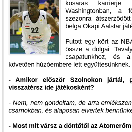
kosaras karrierje 
Washingtonban, a fői
szezonra átszerződöt
belga Okapi Aalstar ját
Futott egy kört az NB
össze a dolgai. Taval
csapatunkhoz, és a 
követően húzóembere lett együttesünknek.
- Amikor először Szolnokon jártál, 
visszatérsz ide játékosként?
- Nem, nem gondoltam, de arra emlékszem
csarnokban, és alaposan elvertek bennünke
- Most mit vársz a döntőtől az Atomerőm