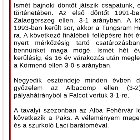
Ismét bajnoki döntőt játszik csapatunk, 
történetében. Az első döntőt 1991-b
Zalaegerszeg ellen, 3-1 arányban. A k
1993-ban került sor, akkor a Tungsram H
ra. A következő finálébeli fellépésre hét é
nyert mérkőzésig tartó csatározásba
bennünket maga mögé. Ismét hét év
kerülésig, és 16 év várakozás után megle
a Körmend ellen 3-0-s arányban.
Negyedik esztendeje minden évben dö
győzelem az Albacomp ellen (3-2
pályahátrányból a Falcot vertük 3-1-re.
A tavalyi szezonban az Alba Fehérvár 
következik a Paks. A véleményem megeg
és a szurkoló Laci barátoméval.