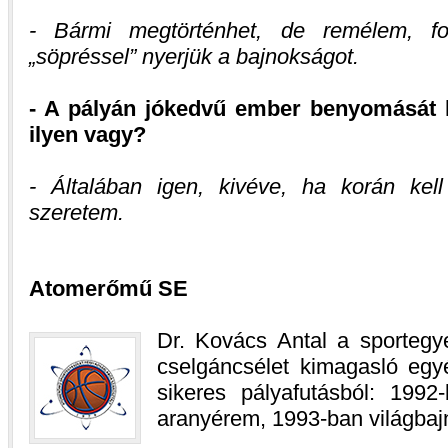
- Bármi megtörténhet, de remélem, fol
„söpréssel” nyerjük a bajnokságot.
- A pályán jókedvű ember benyomását k
ilyen vagy?
- Általában igen, kivéve, ha korán kel
szeretem.
Atomerőmű SE
Dr. Kovács Antal a sportegy
cselgáncsélet kimagasló eg
sikeres pályafutásból: 1992
aranyérem, 1993-ban világbaj