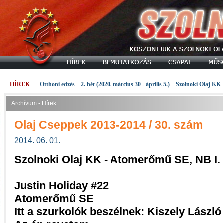
HÍREK
Otthoni edzés – 2. hét (2020. március 30 - április 5.) – Szolnoki Olaj KK
Archívum - Hírek
Olaj Cseppek 2013-2014 / 30. szám
2014. 06. 01.
Szolnoki Olaj KK - Atomerőmű SE, NB I.
Justin Holiday #22
Atomerőmű SE
Itt a szurkolók beszélnek: Kiszely László