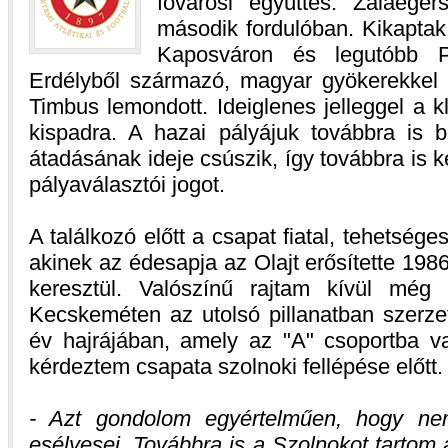
fővárosi együttes. Zalaeger
második fordulóban. Kikapta
Kaposváron és legutóbb P
Erdélyből származó, magyar gyökerekkel 
Timbus lemondott. Ideiglenes jelleggel a k
kispadra. A hazai pályájuk továbbra is b
átadásának ideje csúszik, így továbbra is k
pályaválasztói jogot.
A találkozó előtt a csapat fiatal, tehetsége
akinek az édesapja az Olajt erősítette 198
keresztül. Valószínű rajtam kívül mé
Kecskeméten az utolsó pillanatban szerzet
év hajrájában, amely az "A" csoportba val
kérdeztem csapata szolnoki fellépése előtt.
- Azt gondolom egyértelműen, hogy ne
esélyesei. Továbbra is a Szolnokot tartom 