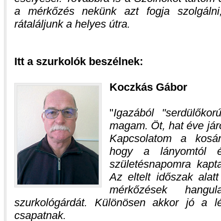
a mérkőzés nekünk azt fogja szolgálni
rátaláljunk a helyes útra.
Itt a szurkolók beszélnek:
Koczkás Gábor
Igazából "serdülőko
magam. Öt, hat éve jár
Kapcsolatom a kosárl
hogy a lányomtól 
születésnapomra kapt
Az eltelt időszak alat
mérkőzések hangu
szurkológárdát. Különösen akkor jó a 
csapatnak.