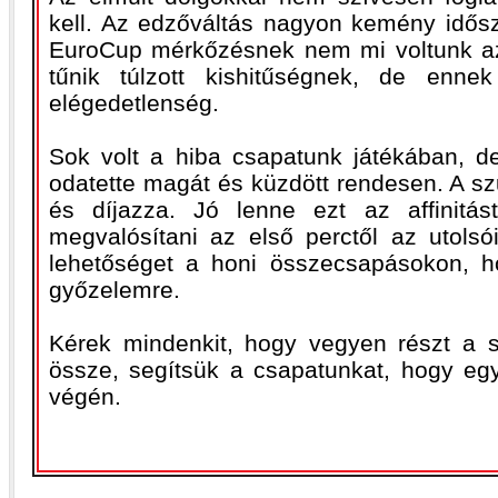
kell. Az edzőváltás nagyon kemény idősz
EuroCup mérkőzésnek nem mi voltunk az
tűnik túlzott kishitűségnek, de enne
elégedetlenség.
Sok volt a hiba csapatunk játékában, d
odatette magát és küzdött rendesen. A szu
és díjazza. Jó lenne ezt az affinitá
megvalósítani az első perctől az utols
lehetőséget a honi összecsapásokon, 
győzelemre.
Kérek mindenkit, hogy vegyen részt a s
össze, segítsük a csapatunkat, hogy eg
végén.