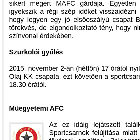
sikert megért MAFC gárdája. Egyetlen f
igyekszik a régi szép időket visszaidézni
hogy legyen egy jó elsőoszályú csapat Bu
törekvés, de elgondolkoztató tény, hogy n
színvonal érdekében.
Szurkolói gyűlés
2015. november 2-án (hétfőn) 17 órától nyi
Olaj KK csapata, ezt követően a sportcsar
18.30 órától.
Műegyetemi AFC
Az ez idáig lejátszott tal
Sportcsarnok felújítása miat