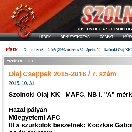
HÍREK
Otthoni edzés – 2. hét (2020. március 30 - április 5.) – Szolnoki Olaj KK
Archívum - Hírek
Olaj Cseppek 2015-2016 / 7. szám
2015. 10. 31.
Szolnoki Olaj KK - MAFC, NB I. "A" mér
Hazai pályán
Műegyetemi AFC
Itt a szurkolók beszélnek: Koczkás Gábo