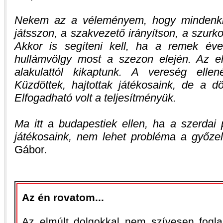
Nekem az a véleményem, hogy mindenki 
játsszon, a szakvezető irányítson, a szurk
Akkor is segíteni kell, ha a remek év
hullámvölgy most a szezon elején. Az el
alakulattól kikaptunk. A vereség ellen
Küzdöttek, hajtottak játékosaink, de a dö
Elfogadható volt a teljesítményük.
Ma itt a budapestiek ellen, ha a szerdai 
játékosaink, nem lehet probléma a győze
Gábor.
Az én rovatom...
Az elmúlt dolgokkal nem szívesen fogla