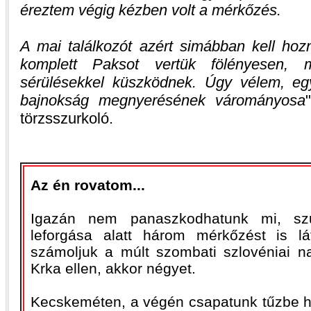
éreztem végig kézben volt a mérkőzés.
A mai találkozót azért simábban kell h
komplett Paksot vertük fölényesen, 
sérülésekkel küszködnek. Úgy vélem, eg
bajnokság megnyerésének várományosa
törzsszurkoló.
Az én rovatom...
Igazán nem panaszkodhatunk mi, szu
leforgása alatt három mérkőzést is l
számoljuk a múlt szombati szlovéniai na
Krka ellen, akkor négyet.
Kecskeméten, a végén csapatunk tűzbe ho