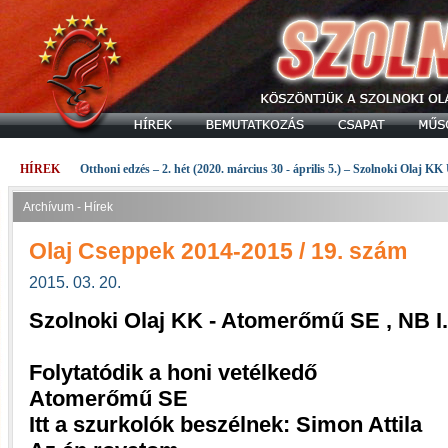
HÍREK
Otthoni edzés – 2. hét (2020. március 30 - április 5.) – Szolnoki Olaj KK
Archívum - Hírek
Olaj Cseppek 2014-2015 / 19. szám
2015. 03. 20.
Szolnoki Olaj KK - Atomerőmű SE , NB I
Folytatódik a honi vetélkedő
Atomerőmű SE
Itt a szurkolók beszélnek: Simon Attila