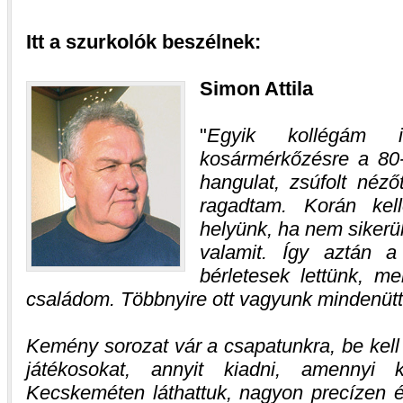
Itt a szurkolók beszélnek:
Simon Attila
Egyik kollégám i
kosármérkőzésre a 80
hangulat, zsúfolt nézőt
ragadtam. Korán kell
helyünk, ha nem sikerült
valamit. Így aztán a
bérletesek lettünk, m
családom. Többnyire ott vagyunk mindenütt
Kemény sorozat vár a csapatunkra, be kell o
játékosokat, annyit kiadni, amennyi
Kecskeméten láthattuk, nagyon precízen é