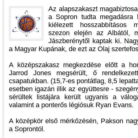
Az alapszakaszt magabiztosa
a Sopron tudta megadásra k
kiélezett hosszabbításos
szezon elején az Albától,
Jászberénytől kaptak ki. Nag
a Magyar Kupának, de ezt az Olaj szertefos
A középszakasz megkezdése előtt a hono
Jarrod Jones megsérült, ő rendelkezet
csapatukban. (15,7-es pontátlag, 8,5 lepat
esetben igazán illik az együttesre - szegén
sérültek listájára került ugyanis a válo
valamint a ponterős légiósuk Ryan Evans.
A középkör első mérkőzésén, Pakson nag
a Soprontól.