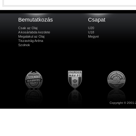
Bemutatkozás
Csapat
Csak az Olaj
U20
A kosárlabda kezdete
U18
Megalakul az Olaj
Megyei
Tiszavirág Aréna
Szolnok
Copyright © 2001-2