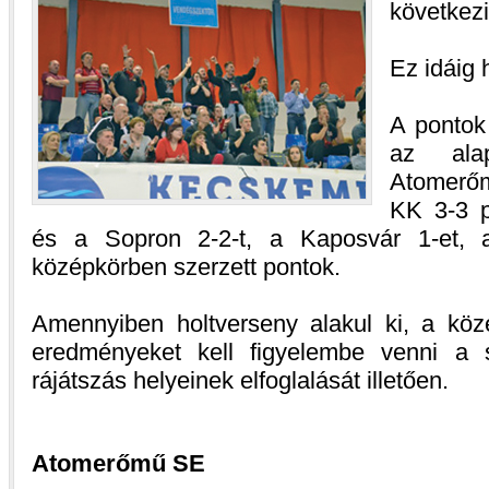
következi
Ez idáig 
A pontok
az ala
Atomerő
KK 3-3 p
és a Sopron 2-2-t, a Kaposvár 1-et,
középkörben szerzett pontok.
Amennyiben holtverseny alakul ki, a kö
eredményeket kell figyelembe venni a s
rájátszás helyeinek elfoglalását illetően.
Atomerőmű SE