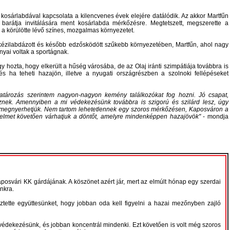
 kosárlabdával kapcsolata a kilencvenes évek elejére datálódik. Az akkor Martfűn
al barátja invitálására ment kosárlabda mérkőzésre. Megtetszett, megszerette a
s a körülötte lévő színes, mozgalmas környezetet.
ézilabdázott és később edzősködött szűkebb környezetében, Martfűn, ahol nagy
yai voltak a sportágnak.
gy hozta, hogy elkerült a hűség városába, de az Olaj iránti szimpátiája továbbra is
 és ha teheti hazajön, illetve a nyugati országrészben a szolnoki fellépéseket
atározás szerintem nagyon-nagyon kemény találkozókat fog hozni. Jó csapat,
znek. Amennyiben a mi védekezésünk továbbra is szigorú és szilárd lesz, úgy
 megnyerhetjük. Nem tartom lehetetlennek egy szoros mérkőzésen, Kaposváron a
zelmet követően várhatjuk a döntőt, amelyre mindenképpen hazajövök
- mondja
posvári KK gárdájának. A köszönet azért jár, mert az elmúlt hónap egy szerdai
nkra.
ztette együttesünket, hogy jobban oda kell figyelni a hazai mezőnyben zajló
 védekezésünk, és jobban koncentrál mindenki. Ezt követően is volt még szoros