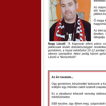
feketéket.
Az olajos
élő fiat
játékot é
Ő maga k
hagyomán
Az élet ú
töretlen,
látogatja.
Nagy László
:
A Kaposvár elleni páros cs
játékosaik kiváló dobókészséggel rendelke
gondolom, a hazai mérkőzést 10-12 ponttal
sikeres szereplést. Akkor pedig három győ
László a "távszurkoló".
Az én rovatom...
Úgy gondolom, köszönettel tartozunk a Ka
estéjén egy méretes zakót szabott csapatu
Ez a váratlanul érkezett vereség ráébres
mérkőzésekre.
Ettől kezdve, úgy ítélem meg, szigorodott