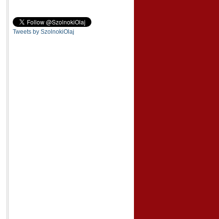
Tweets by SzolnokiOlaj