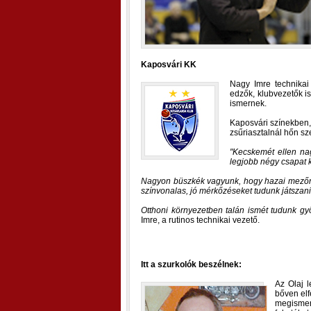
Kaposvári KK
Nagy Imre technikai
edzők, klubvezetők i
ismernek.
Kaposvári színekben, 
zsűriasztalnál hőn sz
Kecskemét ellen nag
legjobb négy csapat k
Nagyon büszkék vagyunk, hogy hazai mezőnyb
színvonalas, jó mérkőzéseket tudunk játszan
Otthoni környezetben talán ismét tudunk gy
Imre, a rutinos technikai vezető.
Itt a szurkolók beszélnek:
Az Olaj 
bőven elf
megismer