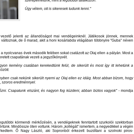
szerepelhetünk, mint a legutóbbi találkozón.
Úgy vélem, ott is sikeresek tudunk lenni.
 vezető jelenti az állandóságot mai vendégeinknél. Játékosok jönnek, mennek
s változnak, de ő marad, akit a honi kosárlabda világában többnyire "Guba" néven
a nyolcvanas évek második felében sokat csatázott az Olaj ellen a pályán. Most a
eretett csapatának vezeti a jegyzőkönyvét.
yon kemény csatában kerekedtünk felül, de sikerült és most így itt lehetünk a
özött.
en csak nekünk sikerült nyerni az Olaj ellen ez idáig. Most abban bízom, hogy
i, szoros eredménnyel.
őzni. Csapatunk elszánt, és nagyon fog küzdeni, abban biztos vagyok
- mondja
legutóbbi körmendi mérkőzésén, a vendégeknek fenntartott szurkolói szektorban
értünk. Mindössze öten voltunk. Három „kollégát” ismertem, a negyedikkel a végén
kedtem. Ő Nagy László, aki Sopronból érkezett buzdítani a szolnoki piros-