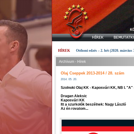
HÍREK
Otthoni edzés – 2. hét (2020. március 
Archívum - Hírek
Olaj Cseppek 2013-2014 / 28. szám
2014. 05. 20.
Szolnoki Olaj KK - Kaposvári KK, NB I. "A
Dragan Aleksic
Kaposvári KK
Itt a szurkolók beszélnek: Nagy László
Az én rovatom...