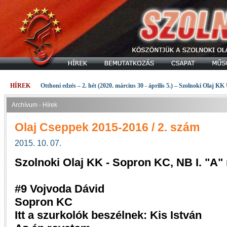
HÍREK
Otthoni edzés – 2. hét (2020. március 30 - április 5.) – Szolnoki Olaj KK
Archívum - Hírek
Olaj Cseppek 2015-2016 / 2. szám
2015. 10. 07.
Szolnoki Olaj KK - Sopron KC, NB I. "A
#9 Vojvoda Dávid
Sopron KC
Itt a szurkolók beszélnek: Kis István