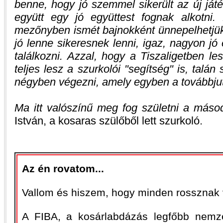
benne, hogy jó szemmel sikerült az új játé
együtt egy jó együttest fognak alkotn
mezőnyben ismét bajnokként ünnepelhetjük
jó lenne sikeresnek lenni, igaz, nagyon jó 
találkozni. Azzal, hogy a Tiszaligetben l
teljes lesz a szurkolói "segítség" is, talán
négyben végezni, amely egyben a továbbjutás
Ma itt valószínű meg fog születni a más
István, a kosaras szülőből lett szurkoló.
Az én rovatom...
Vallom és hiszem, hogy minden rossznak 
A FIBA, a kosárlabdázás legfőbb nemzetk