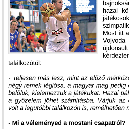
bajnoksá
hazai kö
játékoso
szimpatik
Most itt a
Vojvoda
újdons
kérdez
találkozótól:
- Teljesen más lesz, mint az előző mérkőzé
négy remek légiósa, a magyar mag pedig e
belőlük, kielemezzük a játékukat. Hazai p
a győzelem jöhet számításba. Várjuk az 
volt a legutóbbi találkozón is, remélhetőe
- Mi a véleményed a mostani csapatról?