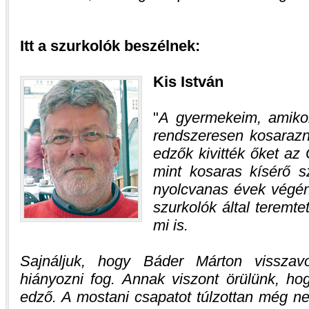
Itt a szurkolók beszélnek:
Kis István
A gyermekeim, amikor 
rendszeresen kosarazn
edzők kivitték őket az 
mint kosaras kísérő 
nyolcvanas évek végén 
szurkolók által teremte
mi is.
Sajnáljuk, hogy Báder Márton visszavon
hiányozni fog. Annak viszont örülünk, ho
edző. A mostani csapatot túlzottan még 