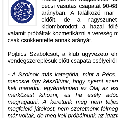
pécsi vasutas csapatát 90-68
arányban. A találkozó már
eldőlt, de a nagyszünet
kidomborodott a hazai föl
valamit próbáltak kozmetikázni a vereség 
csak csökkentette annak arányát.
Pojbics Szabolcsot, a klub ügyvezető el
vendégszereplésük előtt csapata esélyeiről
- A Szolnok más kategória, mint a Pécs
meccsre úgy készülünk, hogy nyerni szeret
kell maradni, egyértelműen az Olaj az es
mérkőzést kihozni, és ha esély adód
megragadni. A keretünk még nem teljes
megfelelő játékost, nem szeretnénk félmeg
már voltak, de meg kell próbálnunk az igazit