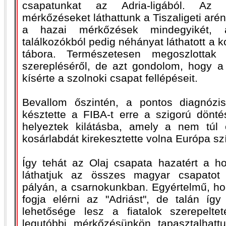
csapatunkat az Adria-ligából. Az 
mérkőzéseket láthattunk a Tiszaligeti arén
a hazai mérkőzések mindegyikét, a
találkozókból pedig néhányat láthatott a 
tábora. Természetesen megoszlotta
szerepléséről, de azt gondolom, hogy 
kísérte a szolnoki csapat fellépéseit.
Bevallom őszintén, a pontos diagnóz
késztette a FIBA-t erre a szigorú dönté
helyeztek kilátásba, amely a nem túl 
kosárlabdát kirekesztette volna Európa szí
Így tehát az Olaj csapata hazatért a h
láthatjuk az összes magyar csapatot 
pályán, a csarnokunkban. Egyértelmű, ho
fogja elérni az "Adriást", de talán í
lehetősége lesz a fiatalok szerepelte
legutóbbi mérkőzésünkön tapasztalhatt