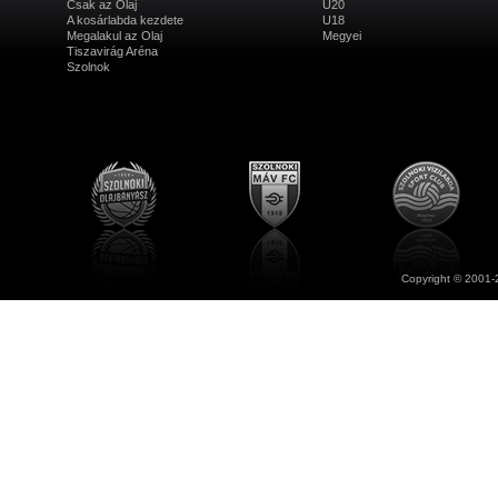
Csak az Olaj
U20
A kosárlabda kezdete
U18
Megalakul az Olaj
Megyei
Tiszavirág Aréna
Szolnok
Copyright © 2001-2