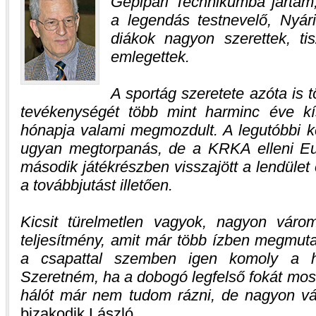
Gépipari Technikumba jártam, 
a legendás testnevelő, Nyár
diákok nagyon szerettek, ti
emlegettek.
A sportág szeretete azóta is t
tevékenységét több mint harminc éve kí
hónapja valami megmozdult. A legutóbbi ké
ugyan megtorpanás, de a KRKA elleni E
második játékrészben visszajött a lendüle
a továbbjutást illetően.
Kicsit türelmetlen vagyok, nagyon váro
teljesítmény, amit már több ízben megmuta
a csapattal szemben igen komoly a haz
Szeretném, ha a dobogó legfelső fokát most
hálót már nem tudom rázni, de nagyon vá
bizakodik László.