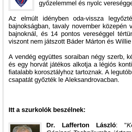
győzelemmel és nyolc vereségge
Az elmúlt idényben oda-vissza legyőzt
bajnokságban, tavaly november közepén 
bajnoknál, és 14 pontos vereséggel tértü
viszont nem játszott Báder Márton és Willi
A vendég együttes soraiban négy szerb, ké
és egy horvát játékos alkotja a légiós kont
fiatalabb korosztályhoz tartoznak. A legutó
csapatát győzték le Aleksandrovacban.
Itt a szurkolók beszélnek:
Dr. Lafferton László
:
K