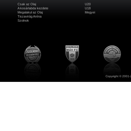
Csak az Olaj
U20
A kosárlabda kezdete
U18
Megalakul az Olaj
Megyei
Tiszavirág Aréna
Szolnok
Copyright © 2001-2