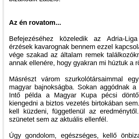
Az én rovatom...
Befejezéséhez közeledik az Adria-Liga
érzések kavarognak bennem ezzel kapcsola
vége szakad az általam remek találkozókn
annak ellenére, hogy gyakran mi húztuk a r
Másrészt várom szurkolótársaimmal egy
magyar bajnokságba. Sokan aggódnak a cs
Intő példa a Magyar Kupa pécsi dönt
kiengedni a biztos vezetés birtokában sem
kell küzdeni, függetlenül az eredménytő
szünetet sem az aktuális ellenfél.
Úgy gondolom, egészséges, kellő önbiz