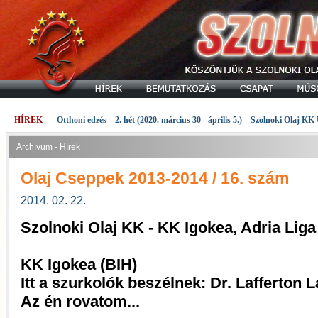
HÍREK
Otthoni edzés – 2. hét (2020. március 30 - április 5.) – Szolnoki Olaj KK
Archívum - Hírek
Olaj Cseppek 2013-2014 / 16. szám
2014. 02. 22.
Szolnoki Olaj KK - KK Igokea, Adria Lig
KK Igokea (BIH)
Itt a szurkolók beszélnek: Dr. Lafferton 
Az én rovatom...