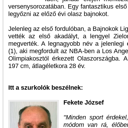
versenysorozatában. Egy fantasztikus első 
legyőzni az előző évi olasz bajnokot.
Jelenleg az első fordulóban, a Bajnokok Lig
vették az első akadályt, a lengyel Ziel
megverték. A legnagyobb név a jelenleg
(1), aki megfordult az NBA-ben a Los Ange
Olimpiakosztól érkezett Olaszországba. 
197 cm, átlagéletkora 28 év.
Itt a szurkolók beszélnek:
Fekete József
Minden sport érdekel
módom van rá, élőben