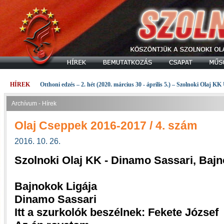
HÍREK
Otthoni edzés – 2. hét (2020. március 30 - április 5.) – Szolnoki Olaj KK
Archívum - Hírek
Olaj Cseppek 2016-2017 / 4. szám
2016. 10. 26.
Szolnoki Olaj KK - Dinamo Sassari, Baj
Bajnokok Ligája
Dinamo Sassari
Itt a szurkolók beszélnek: Fekete József