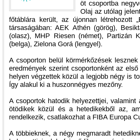
öt csoportba negyv
Olaj az utólag jelent
főtáblára került, az újonnan létrehozott
társaságában: AEK Athén (görög), Besikt
(olasz), MHP Riesen (német), Partizán 
(belga), Zielona Gorá (lengyel).
A csoporton belül körmérkőzések lesznek 
eredmények szerint csoportonként az első 
helyen végzettek közül a legjobb négy is t
Így alakul ki a huszonnégyes mezőny.
A csoportok hatodik helyezettjei, valamin
ötödikek közül és a hetedikekből az, am
rendelkezik, csatlakozhat a FIBA Europa C
A többieknek, a négy megmaradt hetedikne