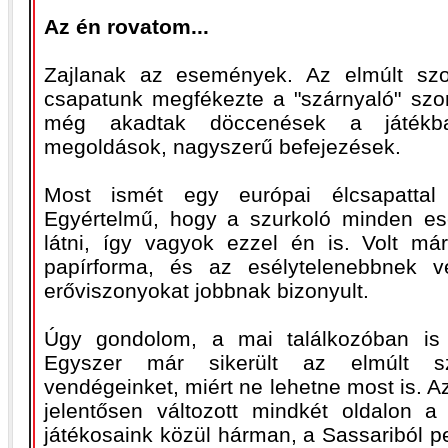
Az én rovatom...
Zajlanak az események. Az elmúlt szo
csapatunk megfékezte a "szárnyaló" szom
még akadtak döccenések a játékb
megoldások, nagyszerű befejezések.
Most ismét egy európai élcsapattal 
Egyértelmű, hogy a szurkoló minden es
látni, így vagyok ezzel én is. Volt má
papírforma, és az esélytelenebbnek v
erőviszonyokat jobbnak bizonyult.
Úgy gondolom, a mai találkozóban is
Egyszer már sikerült az elmúlt s
vendégeinket, miért ne lehetne most is. A
jelentősen változott mindkét oldalon 
játékosaink közül hárman, a Sassariból pe