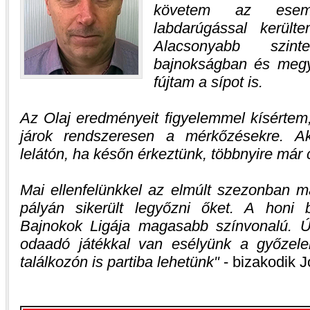
követem az esem
labdarúgással került
Alacsonyabb szinte
bajnokságban és megy
fújtam a sípot is.
Az Olaj eredményeit figyelemmel kísértem,
járok rendszeresen a mérkőzésekre. Ak
lelátón, ha későn érkeztünk, többnyire már 
Mai ellenfelünkkel az elmúlt szezonban má
pályán sikerült legyőzni őket. A honi
Bajnokok Ligája magasabb színvonalú. Ú
odaadó játékkal van esélyünk a győzelem
találkozón is partiba lehetünk
- bizakodik J