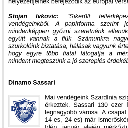
helyezettjeinek befejeződik az európai vers
Stojan Ivkovic:
Sikerült feltérké
vendégeinkből. A papírforma szerint 
mindenképpen győzni szeretnénk ellenük
együtt vannak a fiúk. Számunkra nagy
szurkolóink biztatása, hálásak vagyunk ért
hogy egyre több fiatal látogatja a mér
mindent megteszünk a jó szereplés érdeké
Dinamo Sassari
Mai vendégeink Szardínia szi
érkeztek. Sassari 130 ezer 
legnagyobb városa. A csapat 
14-es, 24-es) már ismerőskén
Idén, január elején mérkő