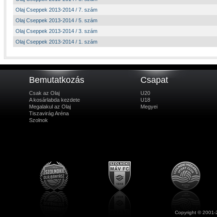
Olaj Cseppek 2013-2014 / 7. szám
Olaj Cseppek 2013-2014 / 5. szám
Olaj Cseppek 2013-2014 / 3. szám
Olaj Cseppek 2013-2014 / 1. szám
Bemutatkozás
Csapat
Csak az Olaj
U20
A kosárlabda kezdete
U18
Megalakul az Olaj
Megyei
Tiszavirág Aréna
Szolnok
Copyright © 2001-2