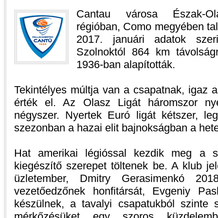
Cantau városa Észak-Ola
régióban, Como megyében tal
2017. januári adatok sze
Szolnoktól 864 km távolság
1936-ban alapították.
Tekintélyes múltja van a csapatnak, igaz
érték el. Az Olasz Ligát háromszor ny
négyszer. Nyertek Euró ligát kétszer, le
szezonban a hazai elit bajnokságban a het
Hat amerikai légióssal kezdik meg a s
kiegészítő szerepet töltenek be. A klub je
üzletember, Dmitry Gerasimenkó 2018
vezetőedzőnek honfitársát, Evgeniy Pashu
készülnek, a tavalyi csapatukból szinte
mérkőzésüket egy szoros küzdelemb