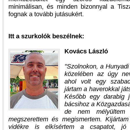
minimálisan, és minden bizonnyal a Tisza
fognak a tovább jutásukért.
Itt a szurkolók beszélnek:
Kovács László
Szolnokon, a Hunyadi
közelében az úgy neve
ahol volt egy szabad
jártam a haverokkal ját
Később egy darabig j
bácsihoz a Közgazdasá
de nem mélyültem 
megszerettem és megismertem. Kijártam 
vidékre is elkísértem a csapatot, jó 