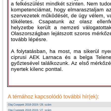
a felkészülést mindkét szinten. Nem tud
kompetenciámat, hogy elmarasztaljam az 
szervezetek működését, de úgy vélem, val
tökéletes. Csapatunk az olasz ellenf
helyzetbe került a nemzeti válogatott
Olaszországban lejátszott szoros mérkőzé
tovább lépésre.
A folytatásban, ha most, ma sikerül nye
ciprusi AEK Larnaca és a belga Telene
győztesével találkozunk. Az első mérkőz
nyertek kilenc ponttal.
A témához kapcsolódó további hír(ek):
Olaj Cseppek 2018-2019 / 28. szám
Olaj Cseppek 2018-2019 / 27. szám