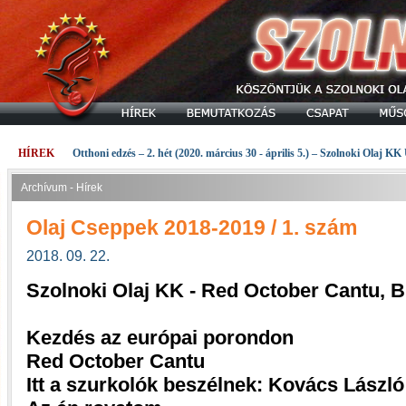
HÍREK
Otthoni edzés – 2. hét (2020. március 30 - április 5.) – Szolnoki Olaj KK
Archívum - Hírek
Olaj Cseppek 2018-2019 / 1. szám
2018. 09. 22.
Szolnoki Olaj KK - Red October Cantu, 
Kezdés az európai porondon
Red October Cantu
Itt a szurkolók beszélnek: Kovács László