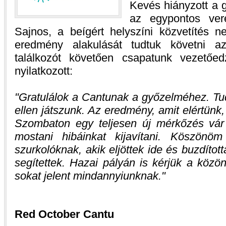
Kevés hiányzott a 
az egypontos ver
Sajnos, a beígért helyszíni közvetítés n
eredmény alakulását tudtuk követni az
találkozót követően csapatunk vezetőe
nyilatkozott:
Gratulálok a Cantunak a győzelméhez. Tu
ellen játszunk. Az eredmény, amit elértün
Szombaton egy teljesen új mérkőzés vár
mostani hibáinkat kijavítani. Köszön
szurkolóknak, akik eljöttek ide és buzdíto
segítettek. Hazai pályán is kérjük a közö
sokat jelent mindannyiunknak.
Red October Cantu