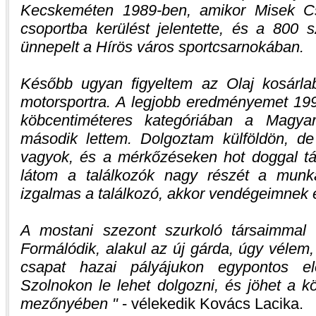
Kecskeméten 1989-ben, amikor Misek Cs
csoportba kerülést jelentette, és a 800 s
ünnepelt a Hírös város sportcsarnokában.
Később ugyan figyeltem az Olaj kosárlab
motorsportra. A legjobb eredményemet 199
köbcentiméteres kategóriában a Magya
második lettem. Dolgoztam külföldön, d
vagyok, és a mérkőzéseken hot doggal táp
látom a találkozók nagy részét a munk
izgalmas a találkozó, akkor vendégeimnek eg
A mostani szezont szurkoló társaimmal 
Formálódik, alakul az új gárda, úgy vélem,
csapat hazai pályájukon egypontos elő
Szolnokon le lehet dolgozni, és jöhet a k
mezőnyében
- vélekedik Kovács Lacika.