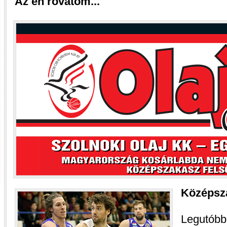
Az én rovatom...
Középsz
Legutób