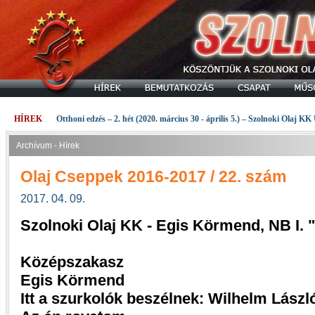
HÍREK
Otthoni edzés – 2. hét (2020. március 30 - április 5.) – Szolnoki Olaj KK
Archívum - Hírek
Olaj Cseppek 2016-2017 / 22. szám
2017. 04. 09.
Szolnoki Olaj KK - Egis Körmend, NB I.
Középszakasz
Egis Körmend
Itt a szurkolók beszélnek: Wilhelm Lászl