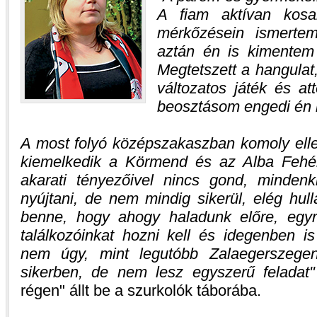
A fiam aktívan kos
mérkőzésein ismerte
aztán én is kimentem 
Megtetszett a hangula
változatos játék és a
beosztásom engedi én i
A most folyó középszakaszban komoly elle
kiemelkedik a Körmend és az Alba Fehér
akarati tényezőivel nincs gond, mindenki
nyújtani, de nem mindig sikerül, elég hul
benne, hogy ahogy haladunk előre, egyr
találkozóinkat hozni kell és idegenben i
nem úgy, mint legutóbb Zalaegerszeg
sikerben, de nem lesz egyszerű feladat
régen" állt be a szurkolók táborába.