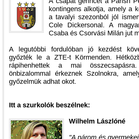
A csapat gerincét a Parish Pe
kontingens alkotja, amely a k
a tavalyi szezonból jól ismert
Cole Dickersonal. A magya
Csaba és Csorvási Milán jut 
A legutóbbi fordulóban jó kezdést köv
győzték le a ZTE-t Körmenden. Hétköz
rápihenhettek a mai összecsapásra
önbizalommal érkeznek Szolnokra, amely
győzelmük adhat okot.
Itt a szurkolók beszélnek:
Wilhelm Lászlóné
A párom és gyermekei