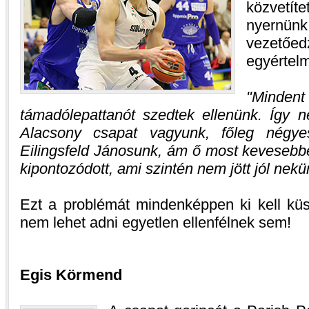
közvetíte
nyern
vezetőe
egyértel
Mindent
támadólepattanót szedtek ellenünk. Így n
Alacsony csapat vagyunk, főleg négy
Eilingsfeld Jánosunk, ám ő most kevesebbe
kipontozódott, ami szintén nem jött jól nekü
Ezt a problémát mindenképpen ki kell küs
nem lehet adni egyetlen ellenfélnek sem!
Egis Körmend