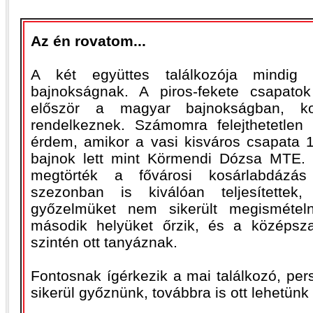
Az én rovatom...
A két együttes találkozója mindig 
bajnokságnak. A piros-fekete csapato
először a magyar bajnokságban, kom
rendelkeznek. Számomra felejthetetlen
érdem, amikor a vasi kisváros csapata 1
bajnok lett mint Körmendi Dózsa MTE. 
megtörték a fővárosi kosárlabdázás
szezonban is kiválóan teljesített
győzelmüket nem sikerült megismétel
második helyüket őrzik, és a középsza
szintén ott tanyáznak.
Fontosnak ígérkezik a mai találkozó, pe
sikerül győznünk, továbbra is ott lehetünk