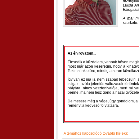
bizonyta
Luksa And
Eilingsfe
A mai mé
szurkoló.
Az én rovatom...
Élesedik a küzdelem, vannak bőven megle
most már azon keseregni, hogy a kihagyot
Tekintsünk előre, mindig a soron következ
Így van ez ma is, nem szabad lebecsülni a
is igaz, azóta jelentős változások történ
pályára, nincs vesztenivalója, mert mi v
benne, ma nem lesz gond a hazai győzel
De messze még a vége, úgy gondolom, a kö
reményt a kedvező folytatásra.
A témához kapcsolódó további hír(ek):