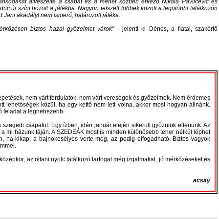
lankodását átvészelte a csapat és a menet közben érkező Nikola Pavlicevic és
ric új színt hozott a játékba. Nagyon tetszett többek között a legutóbbi találkozón
ld Jani akadályt nem ismerő, határozott játéka.
rkőzésen biztos hazai győzelmet várok
- jelenti ki Dénes, a fiatal, szakértő
petések, nem várt fordulatok, nem várt vereségek és győzelmek. Nem érdemes
t lehetőségek közül, ha egy-kettő nem lett volna, akkor most hogyan állnánk.
ő feladat a legnehezebb.
 szegedi csapatot. Egy ízben, idén január elején sikerült győzniük ellenünk. Az
tek a mi házunk táján. A SZEDEÁK most is minden különösebb teher nélkül léphet
an, ha kikap, a bajnokesélyes verte meg, az pedig elfogadható. Biztos vagyok
emmel.
zépkör, az ottani nyolc találkozó tartogat még izgalmakat, jó mérkőzéseket és
acsay