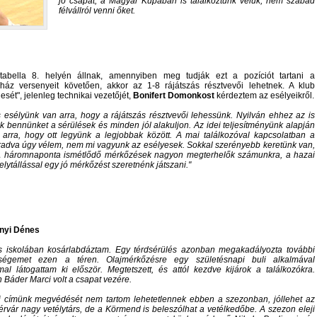
jó csapat, a Magyar Kupában is találkoztunk velük, nem szabad
félvállról venni őket.
abella 8. helyén állnak, amennyiben meg tudják ezt a pozíciót tartani a
áz versenyeit követően, akkor az 1-8 rájátszás résztvevői lehetnek. A klub
esét", jelenleg technikai vezetőjét,
Bonifert Domonkost
kérdeztem az esélyeikről.
s esélyünk van arra, hogy a rájátszás résztvevői lehessünk. Nyilván ehhez az is
ek bennünket a sérülések és minden jól alakuljon. Az idei teljesítményünk alapján
 arra, hogy ott legyünk a legjobbak között. A mai találkozóval kapcsolatban a
aradva úgy vélem, nem mi vagyunk az esélyesek. Sokkal szerényebb keretünk van,
A háromnaponta ismétlődő mérkőzések nagyon megterhelők számunkra, a hazai
 helytállással egy jó mérkőzést szeretnénk játszani.
nyi Dénes
os iskolában kosárlabdáztam. Egy térdsérülés azonban megakadályozta további
ségemet ezen a téren. Olajmérkőzésre egy születésnapi buli alkalmával
al látogattam ki először. Megtetszett, és attól kezdve kijárok a találkozókra.
 Báder Marci volt a csapat vezére.
i címünk megvédését nem tartom lehetetlennek ebben a szezonban, jóllehet az
rvár nagy vetélytárs, de a Körmend is beleszólhat a vetélkedőbe. A szezon eleji