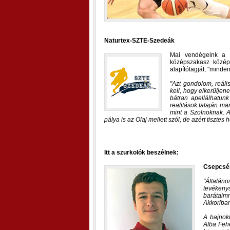
Naturtex-SZTE-Szedeák
Mai vendégeink a t
középszakasz középh
alapítótagját, "minden
Azt gondolom, reáli
kell, hogy elkerüljen
bátran apellálhatunk
realitások talaján m
mint a Szolnoknak. 
pálya is az Olaj mellett szól, de azért tisztes
Itt a szurkolók beszélnek:
Csepcsé
Általán
tevékeny
barátaimm
Akkoriban
A bajnok
Alba Fehé