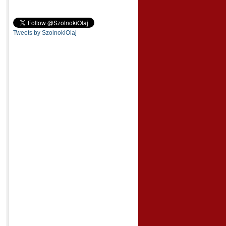
Tweets by SzolnokiOlaj