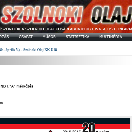
30 - április 5.) – Szolnoki Olaj KK U18
 NB I. "A" mérkőzés
es