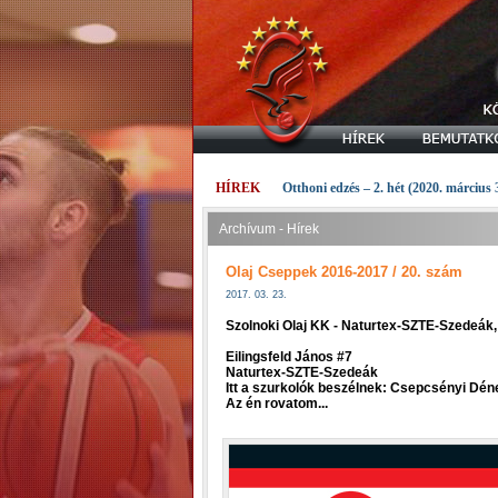
HÍREK
Otthoni edzés – 2. hét (2020. március 
Archívum - Hírek
Olaj Cseppek 2016-2017 / 20. szám
2017. 03. 23.
Szolnoki Olaj KK - Naturtex-SZTE-Szedeák,
Eilingsfeld János #7
Naturtex-SZTE-Szedeák
Itt a szurkolók beszélnek: Csepcsényi Dén
Az én rovatom...