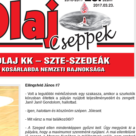
Eilingsfeld János #7
- Volt a legutóbbi mérkőzésnek egy szakasza, amikor a szurkolók
kórusban éltettek a pályán nyújtott teljesítményedért és zengett:
Jani! Jani! Gondolom, hallottad.
- Igen, halottam és köszönöm szépen. Jólesett.
- Mit vársz a mai találkozótól?
- A Szeged ellen mindenképpen győzni kell. Úgy megyünk ki a
pályára, hogy a maximumot szeretnénk nyújtani. A mai ellenfelünk