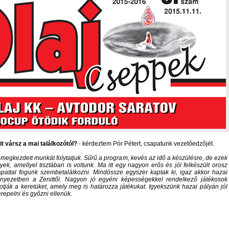
it vársz a mai találkozótól?
- kérdeztem Pór Pétert, csapatunk vezetőedzőjét.
 megkezdett munkát folytatjuk. Sűrű a program, kevés az idő a készülésre, de ezek
yek, amellyel tisztában is voltunk. Ma itt egy nagyon erős és jól felkészült orosz
apattal fogunk szembetalálkozni. Mindössze egyszer kaptak ki, igaz akkor hazai
rnyezetben a Zenittől. Nagyon jó egyéni képességekkel rendelkező játékosok
otják a keretüket, amely meg is határozza játékukat. Igyekszünk hazai pályán jól
repelni és győzni ellenük.