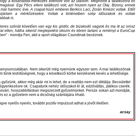
 hogy a kosárlabda-mérkőzés ellenőre volt az utasom. Meghívott a találkozóra és
t magával. Egy Pécs elleni találkozó volt, azt hiszem nyert az Olaj. Bizony, ennek
 már harminc éve. A csapat húzó emberei Berkics Laci, Zorán Kmézic voltak. Ettől
ijártam a mérkőzésekre. Voltak a történetben szép időszakok és voltak
abbak is.
keres szériát követően van egy kis gödör, de bizakodó vagyok és ma itt az orosz
ulat ellen, hátha sikerül meglepetést okozni és ébren tartani a reményt a EuroCup
ben
- mondja Feri, akit a sport világában Csundinak becéznek.
senysorozatában. Nem sikerült még nyernünk egyszer sem. A mai találkozónak
m tűnik kishitűségnek, hogy a következő körbe kerülésnek kevés a lehetősége.
yőzünk, akkor még akár mi is lehet, de a realitás nem ezt diktálja. Becsülettel
zégyenkezésre ok. Csapatunk nehéz időszakot él át, edzőváltás, játékos cserék.
posvári, hosszabbításban megszerzett győzelmünket. Persze sokan azt mondják,
 és ez a győzelem nem a dicsőség számlájára írható.
gve nyelős nyerés, további pozitív impulzust adhat a jövőt illetően.
acsay