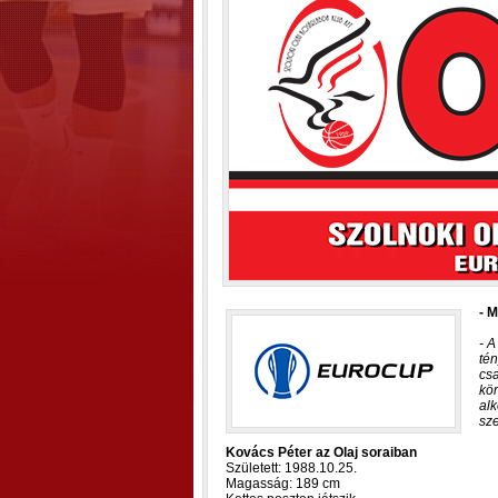
- M
- A
tén
cs
kö
alk
sze
Kovács Péter az Olaj soraiban
Született: 1988.10.25.
Magasság: 189 cm