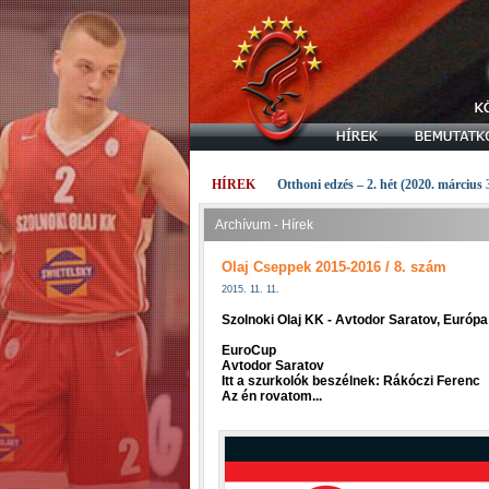
HÍREK
Otthoni edzés – 2. hét (2020. március 
Archívum - Hírek
Olaj Cseppek 2015-2016 / 8. szám
2015. 11. 11.
Szolnoki Olaj KK - Avtodor Saratov, Euró
EuroCup
Avtodor Saratov
Itt a szurkolók beszélnek: Rákóczi Ferenc
Az én rovatom...