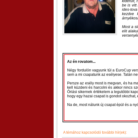
kiderült,
be is vit
ides-tova
kezdve k
árnyékos
Most a si
elit alak
versenyé
Az én rovatom...
Négy fordulón vagyunk túl a EuroCup ver
sem a mi csapatunk az esélyese. Talán ne
Persze az esély most is megvan, és ha ma g
kell küzdeni és harcolni és akkor nincs s
Óriási sikernek értékelem a legutóbbi ka
hogy egy hazai csapat is gondot okozhat,
Na de, most nálunk új csapat épül és a nyö
A témához kapcsolódó további hír(ek):