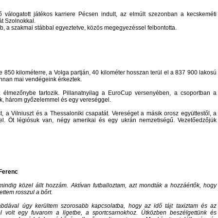
válogatott játékos karriere Pécsen indult, az elmúlt szezonban a kecskeméti
át Szolnokkal.
, a szakmai stábbal egyeztetve, közös megegyezéssel felbontotta.
e 850 kilométerre, a Volga partján, 40 kilométer hosszan terül el a 837 900 lakosú
nnan mai vendégeink érkeztek.
 élmezőnybe tartozik. Pillanatnyilag a EuroCup versenyében, a csoportban a
k, három győzelemmel és egy vereséggel.
, a Vilniuszt és a Thessaloniki csapatát. Vereséget a másik orosz együttestől, a
 el. Öt légiósuk van, négy amerikai és egy ukrán nemzetiségű. Vezetőedzőjük
Ferenc
mindig közel állt hozzám. Aktívan futballoztam, azt mondták a hozzáértők, hogy
ttem rosszul a bőrt.
abdával úgy kerültem szorosabb kapcsolatba, hogy az idő tájt taxiztam és az
ól volt egy fuvarom a ligetbe, a sportcsarnokhoz. Útközben beszélgettünk és