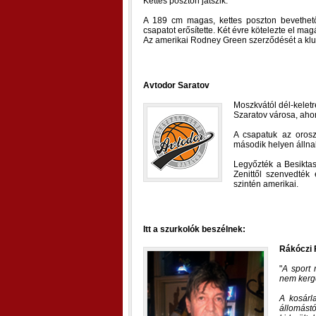
Kettes poszton játszik.
A 189 cm magas, kettes poszton bevethető 
csapatot erősítette. Két évre kötelezte el mag
Az amerikai Rodney Green szerződését a klub
Avtodor Saratov
Moszkvától dél-keletr
Szaratov városa, aho
A csapatuk az orosz
második helyen állna
Legyőzték a Besiktast
Zenittől szenvedték
szintén amerikai.
Itt a szurkolók beszélnek:
Rákóczi 
A sport 
nem kerge
A kosárl
állomást