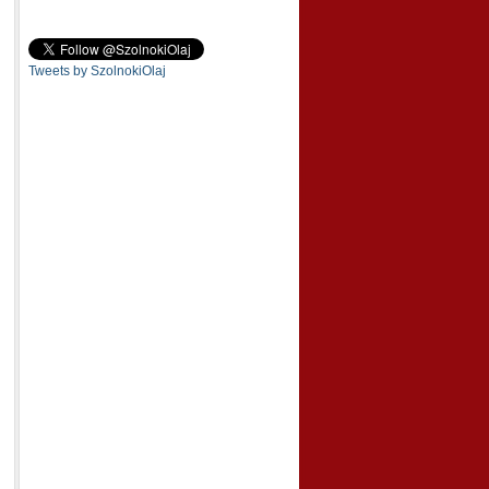
Tweets by SzolnokiOlaj